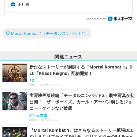
正社員
Sponsored by
Mortal Kombat 1（モータルコンバット1）
関連ニュース
新たなストーリーが展開する『Mortal Kombat 1』D
LC「Khaos Reigns」配信開始！
PC
2024.9.25 Wed 14:45
実写映画版続編「モータルコンバット2」劇中写真が初
公開！「ザ・ボーイズ」カール・アーバン演じるジョ
ニー・ケイジなど披露
ゲーム文化
2025.3.18 Tue 7:00
『Mortal Kombat 1』はさらなるストーリー拡張DLC
や大きなサプライズを計画―クリエイターのEd Boon