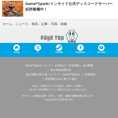
Game*Spark/インサイド公式ディスコードサーバー
好評稼働中！
写真・画像
ホーム
›
ニュース
›
発表
›
記事
›
Home
X
STEAM
Facebook
YouTube
Game*Sparkについて
お問合せ
広告掲載
会社概要
個人情報保護方針
個人情報の取り扱いについて（Game*Spark）
利用規約
特定商取引法に基づく表記
紹介した商品/サービスを購入、契約した場合に、
売上の一部が弊社サイトに還元されることがあります。
当サイトに掲載の記事・見出し・写真・画像の無断転載を禁じます。
Copyright © 2026 IID, Inc.