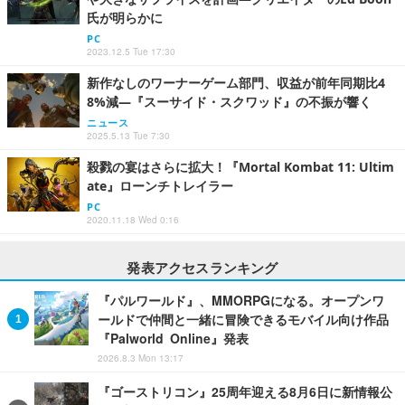
氏が明らかに
PC
2023.12.5 Tue 17:30
新作なしのワーナーゲーム部門、収益が前年同期比4
8%減―『スーサイド・スクワッド』の不振が響く
ニュース
2025.5.13 Tue 7:30
殺戮の宴はさらに拡大！『Mortal Kombat 11: Ultim
ate』ローンチトレイラー
PC
2020.11.18 Wed 0:16
発表アクセスランキング
『パルワールド』、MMORPGになる。オープンワ
ールドで仲間と一緒に冒険できるモバイル向け作品
『Palworld Online』発表
2026.8.3 Mon 13:17
『ゴーストリコン』25周年迎える8月6日に新情報公