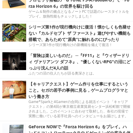
rza Horizon 6』の世界を駆け回る
ゲーム＆制作の拠点となるノートPCで話題のレースタイトルを
プレイ。放熱性能もチェックしました！
シリーズ第1作が現行機向けに復活！懐かしくも色褪せ
ない『カルドセプト ザ ファースト』遊びやすい機能も
搭載で、あらためて“原典”に触れるのにぴったり
シリーズ第1作が現行機向けの新機能を備えて復活！
「冒険は楽しいものだ」 ─『FF11』と『ウィザードリ
ィ ヴァリアンツ ダフネ』、"優しくないRPG"の沼にど
っぷり沈んだ4人の話
ふたつの沼の住人たちが語る奥深さとは。
【キャリアクエスト】ゲーム作りを仕事にするという
こと。セガの若手の事例に見る，ゲームプログラマと
いう働き方
Game*Sparkと4Gamerの合同による就活イベント「キャリア
クエスト」の第4回が東京都立産業貿易センター浜松町館で開催
されました。このイベントに合わせて取材した、各社の現場で
実際に働いている若手社員へのインタビューをお届けします。
GeForce NOWで『Forza Horizon 6』をプレイ。ハ
ンドルコントローラー×クラウドゲーミングの底力を体