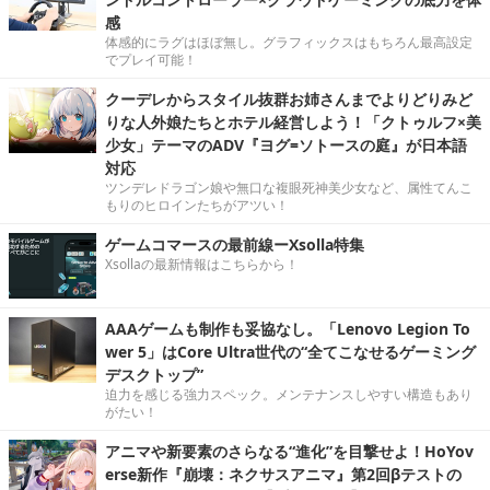
感
体感的にラグはほぼ無し。グラフィックスはもちろん最高設定
でプレイ可能！
クーデレからスタイル抜群お姉さんまでよりどりみど
りな人外娘たちとホテル経営しよう！「クトゥルフ×美
少女」テーマのADV『ヨグ=ソトースの庭』が日本語
対応
ツンデレドラゴン娘や無口な複眼死神美少女など、属性てんこ
もりのヒロインたちがアツい！
ゲームコマースの最前線ーXsolla特集
Xsollaの最新情報はこちらから！
AAAゲームも制作も妥協なし。「Lenovo Legion To
wer 5」はCore Ultra世代の“全てこなせるゲーミング
デスクトップ”
迫力を感じる強力スペック。メンテナンスしやすい構造もあり
がたい！
アニマや新要素のさらなる“進化”を目撃せよ！HoYov
erse新作『崩壊：ネクサスアニマ』第2回βテストの