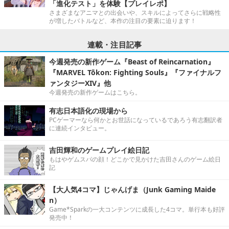
「進化テスト」を体験【プレイレポ】
さまざまなアニマとの出会いや、スキルによってさらに戦略性
が増したバトルなど、本作の注目の要素に迫ります！
連載・注目記事
今週発売の新作ゲーム『Beast of Reincarnation』
『MARVEL Tōkon: Fighting Souls』『ファイナルフ
ァンタジーXIV』他
今週発売の新作ゲームはこちら。
有志日本語化の現場から
PCゲーマーなら何かとお世話になっているであろう有志翻訳者
に連続インタビュー。
吉田輝和のゲームプレイ絵日記
もはやゲムスパの顔！どこかで見かけた吉田さんのゲーム絵日
記
【大人気4コマ】じゃんげま（Junk Gaming Maide
n）
Game*Sparkの一大コンテンツに成長した4コマ。単行本も好評
発売中！