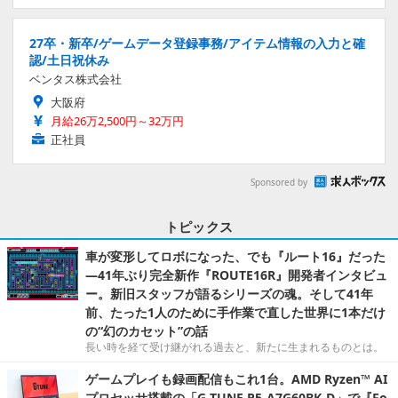
27卒・新卒/ゲームデータ登録事務/アイテム情報の入力と確
認/土日祝休み
ベンタス株式会社
大阪府
月給26万2,500円～32万円
正社員
Sponsored by
トピックス
車が変形してロボになった、でも『ルート16』だった
―41年ぶり完全新作『ROUTE16R』開発者インタビュ
ー。新旧スタッフが語るシリーズの魂。そして41年
前、たった1人のために手作業で直した世界に1本だけ
の“幻のカセット”の話
長い時を経て受け継がれる過去と、新たに生まれるものとは。
ゲームプレイも録画配信もこれ1台。AMD Ryzen™ AI
プロセッサ搭載の「G TUNE P5-A7G60BK-D」で『Fo