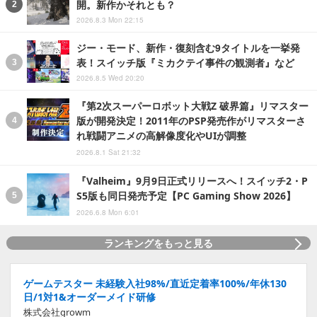
開。新作かそれとも？
2026.8.3 Mon 22:15
ジー・モード、新作・復刻含む9タイトルを一挙発
表！スイッチ版『ミカクテイ事件の観測者』など
2026.8.5 Wed 20:20
『第2次スーパーロボット大戦Z 破界篇』リマスター
版が開発決定！2011年のPSP発売作がリマスターさ
れ戦闘アニメの高解像度化やUIが調整
2026.8.1 Sat 21:32
『Valheim』9月9日正式リリースへ！スイッチ2・P
S5版も同日発売予定【PC Gaming Show 2026】
2026.6.8 Mon 6:01
ランキングをもっと見る
ゲームテスター 未経験入社98%/直近定着率100%/年休130
日/1対1&オーダーメイド研修
株式会社growm