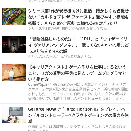
プレイ。放熱性能もチェックしました！
シリーズ第1作が現行機向けに復活！懐かしくも色褪せ
ない『カルドセプト ザ ファースト』遊びやすい機能も
搭載で、あらためて“原典”に触れるのにぴったり
シリーズ第1作が現行機向けの新機能を備えて復活！
「冒険は楽しいものだ」 ─『FF11』と『ウィザードリ
ィ ヴァリアンツ ダフネ』、"優しくないRPG"の沼にど
っぷり沈んだ4人の話
ふたつの沼の住人たちが語る奥深さとは。
【キャリアクエスト】ゲーム作りを仕事にするという
こと。セガの若手の事例に見る，ゲームプログラマと
いう働き方
Game*Sparkと4Gamerの合同による就活イベント「キャリア
クエスト」の第4回が東京都立産業貿易センター浜松町館で開催
されました。このイベントに合わせて取材した、各社の現場で
実際に働いている若手社員へのインタビューをお届けします。
GeForce NOWで『Forza Horizon 6』をプレイ。ハ
ンドルコントローラー×クラウドゲーミングの底力を体
感
体感的にラグはほぼ無し。グラフィックスはもちろん最高設定