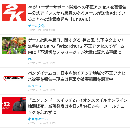
2Kがユーザーサポート関連への不正アクセス被害報告
―公式アドレスから悪意のあるメールが送信されてい
ることへの注意喚起も【UPDATE】
ゲーム文化
2022.9.22 Thu 1:00
ゲーム批判や悪口、酷すぎる“棒と玉”な下ネタまで！
無料MMORPG『Wizard101』不正アクセスでゲーム
内に「不適切なメッセージ」が大量に流れる事態に
PC
2022.9.21 Wed 22:30
バンダイナムコ、日本を除くアジア地域で不正アクセ
ス被害を報告―現在は原因や被害範囲を調査中
ニュース
2022.7.13 Wed 23:05
「ニンテンドースイッチ2」イオンスタイルオンライン
抽選販売、当落発表は本日5月14日から！メールチェ
ックを忘れずに
家庭用ゲーム
2025.5.14 Wed 11:55