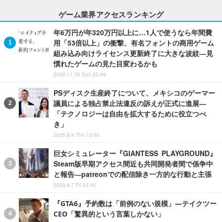
ゲーム業界アクセスランキング
年6万円が年320万円以上に…1人で使うなら年間費
用「53倍以上」の衝撃、有名フォントの商用ゲーム
組み込み向けライセンス更新終了に大きな波紋―見
慣れたゲームの見た目変わるかも
2025.11.30 Sun 22:49
PSディスク生産終了について、メキシコのゲーマー
議員による独占禁止法違反の訴えが正式に進展―
「テクノロジーは自由を拡大するために役立つべ
き」
2026.8.6 Thu 13:00
巨女シミュレーター『GIANTESS PLAYGROUND』
Steam版早期アクセス間近も共同開発者間で係争中
と報告―patreonでの配信除き一方的な行動と主張
2026.8.7 Fri 22:42
『GTA6』予約数は「前例のない規模」―テイクツー
CEO「驚異的という言葉しかない」