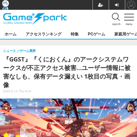
search
menu
ホーム
アクセスランキング
特集
PCゲーム
家庭用ゲー
ニュース
ゲーム業界
『GGST』『くにおくん』のアークシステムワ
ークスが不正アクセス被害…ユーザー情報に被
害なしも、保有データ漏えい 1枚目の写真・画
像
2025.5.15 Thu 9:04