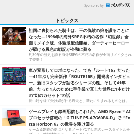
Sponsored by
トピックス
祖国に裏切られた騎士は、王の仇敵の娘を護ることに
なった―1998年の海外SRPG不朽の名作『幻世録』全
面リメイク版、体験版配信開始。ダーティーヒーロー
が駆ける異色の戦記が令和に蘇る
約30年の歴史を誇る海外SRPGの不朽の名作が全面リメイクされ
て登場！
車が変形してロボになった、でも『ルート16』だった
―41年ぶり完全新作『ROUTE16R』開発者インタビュ
ー。新旧スタッフが語るシリーズの魂。そして41年
前、たった1人のために手作業で直した世界に1本だけ
の“幻のカセット”の話
長い時を経て受け継がれる過去と、新たに生まれるものとは。
ゲームプレイも録画配信もこれ1台。AMD Ryzen™ AI
プロセッサ搭載の「G TUNE P5-A7G60BK-D」で『Fo
rza Horizon 6』の世界を駆け回る
ゲーム＆制作の拠点となるノートPCで話題のレースタイトルを