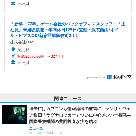
正社員
「新卒・27卒」ゲーム会社のバックオフィススタッフ・「正
社員」未経験歓迎・年間休日125日/髪型・服装自由/ネイ
ル・ピアスOK/新宿区歌舞伎町2丁目
株式会社ELM
東京都
月給26万3,000円～32万円
正社員
Sponsored by
関連ニュース
過去にはカプコンも情報流出の被害に…ランサムウェ
ア集団「ラグナロッカー」ついに中心メンバー摘発―
国際警察機関の共同捜査が実を結ぶ
ニュース
2023.10.25 Wed 10:43