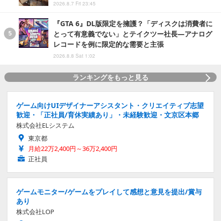
2026.8.7 Fri 23:45
『GTA 6』DL版限定を擁護？「ディスクは消費者に
とって有意義でない」とテイクツー社長―アナログ
レコードを例に限定的な需要と主張
2026.8.8 Sat 1:02
ランキングをもっと見る
ゲーム向けUIデザイナーアシスタント・クリエイティブ志望
歓迎・「正社員/育休実績あり」・未経験歓迎・文京区本郷
株式会社ELシステム
東京都
月給22万2,400円～36万2,400円
正社員
ゲームモニター/ゲームをプレイして感想と意見を提出/賞与
あり
株式会社LOP