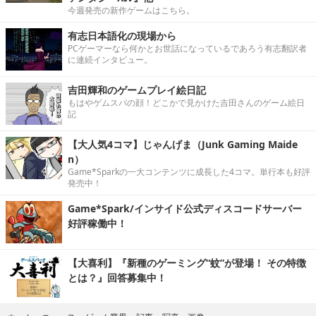
今週発売の新作ゲームはこちら。
有志日本語化の現場から
PCゲーマーなら何かとお世話になっているであろう有志翻訳者
に連続インタビュー。
吉田輝和のゲームプレイ絵日記
もはやゲムスパの顔！どこかで見かけた吉田さんのゲーム絵日
記
【大人気4コマ】じゃんげま（Junk Gaming Maide
n）
Game*Sparkの一大コンテンツに成長した4コマ。単行本も好評
発売中！
Game*Spark/インサイド公式ディスコードサーバー
好評稼働中！
【大喜利】『新種のゲーミング“蚊”が登場！ その特徴
とは？』回答募集中！