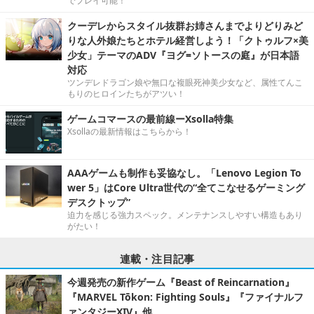
でプレイ可能！
クーデレからスタイル抜群お姉さんまでよりどりみど
りな人外娘たちとホテル経営しよう！「クトゥルフ×美
少女」テーマのADV『ヨグ=ソトースの庭』が日本語
対応
ツンデレドラゴン娘や無口な複眼死神美少女など、属性てんこ
もりのヒロインたちがアツい！
ゲームコマースの最前線ーXsolla特集
Xsollaの最新情報はこちらから！
AAAゲームも制作も妥協なし。「Lenovo Legion To
wer 5」はCore Ultra世代の“全てこなせるゲーミング
デスクトップ”
迫力を感じる強力スペック。メンテナンスしやすい構造もあり
がたい！
連載・注目記事
今週発売の新作ゲーム『Beast of Reincarnation』
『MARVEL Tōkon: Fighting Souls』『ファイナルフ
ァンタジーXIV』他