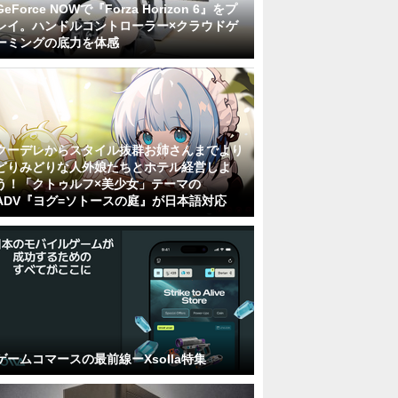
GeForce NOWで『Forza Horizon 6』をプ
レイ。ハンドルコントローラー×クラウドゲ
ーミングの底力を体感
クーデレからスタイル抜群お姉さんまでより
どりみどりな人外娘たちとホテル経営しよ
う！「クトゥルフ×美少女」テーマの
ADV『ヨグ=ソトースの庭』が日本語対応
ゲームコマースの最前線ーXsolla特集