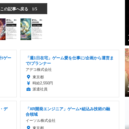
この記事へ戻る
1/5
計/ゲー
「週1日在宅」ゲーム愛を仕事に/企画から運営ま
で/プランナー
アデコ株式会社
東京都
時給2,550円
派遣社員
ー・デ
「XR開発エンジニア」ゲーム×組込み技術の融
合領域
イーソル株式会社
東京都