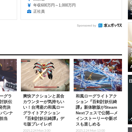
年収600万円～1,000万円
正社員
Sponsored by
ーグラ
爽快アクションと居合
和風ローグライトアク
剣討妖伝
カウンターが気持ちい
ション『百剣討妖伝綺
発売決
い！台湾産の和風ロー
譚』新体験版がSteam
はバンナ
グライトアクション
Nextフェスで公開―メ
担当
『百剣討妖伝綺譚』デ
インストーリーや新ボ
モ版プレイレポ
スも楽しめる
2025.2.24 Mon 3:00
2025.2.24 Mon 13:00