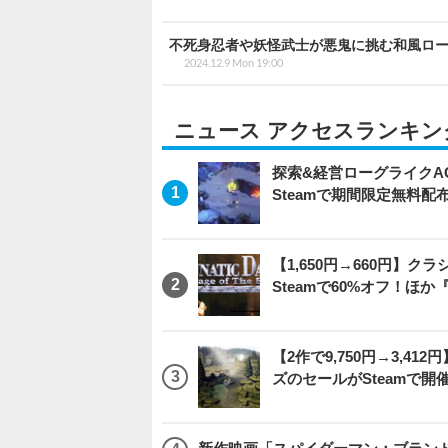
不死身忍者や妖怪武士が悪鬼に挑む和風ローグ
2024.12.9 Mon 19:00
ニュース アクセスランキン
探索&経営ローグライクACT
Steamで期間限定無料配
【1,650円→660円】
Steamで60%オフ！ほか
【2作で9,750円→3,4
ズのセールがSteamで