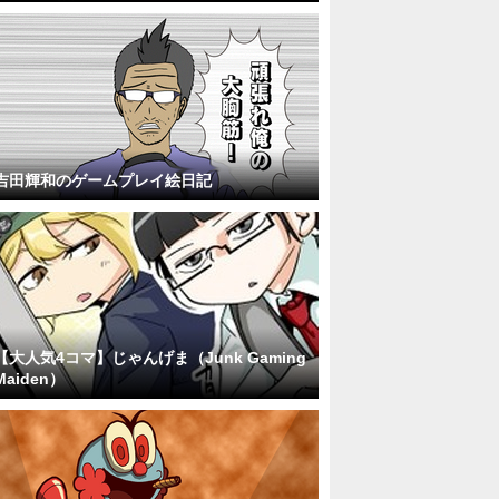
吉田輝和のゲームプレイ絵日記
【大人気4コマ】じゃんげま（Junk Gaming
Maiden）