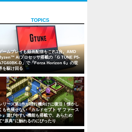
TOPICS
ゲームプレイも録画配信もこれ1台。AMD
Ryzen™ AIプロセッサ搭載の「G TUNE P5-
A7G60BK-D」で『Forza Horizon 6』の世
界を駆け回る
シリーズ第1作が現行機向けに復活！懐かし
くも色褪せない『カルドセプト ザ ファース
ト』遊びやすい機能も搭載で、あらため
て“原典”に触れるのにぴったり