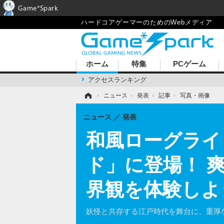
Game*Spark
ハードコアゲーマーのためのWebメディア
ホーム
特集
PCゲーム
アクセスランキング
ホーム
›
ニュース
›
発表
›
記事
›
写真・画像
ニュース
発表
和風ローグライ
ド」に登場！ 
界観を体験しよ
妖怪と共存する江戸時代を舞台に、重厚