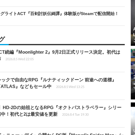
ライトACT『百剣討妖伝綺譚』体験版がSteamで配信開始！
グ
続編『Moonlighter 2』9月2日正式リリース決定。初代は
布
2026.8.5 Wed 22:05
クラシックで自由なRPG『ルナティックドーン 前途への道標』
『ATLAS』などもセール中
2026.8.5 Wed 13:25
12円】HD-2Dの始祖となるRPG『オクトパストラベラー』シリー
開催中！初代と2は最安値を更新
2026.8.4 Tue 19:30