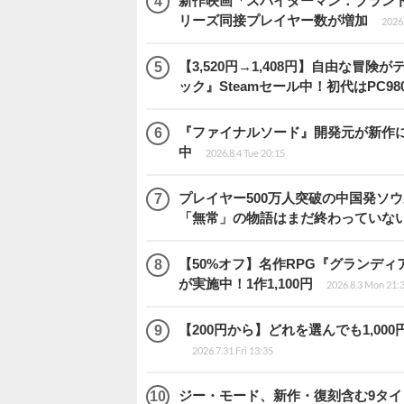
新作映画「スパイダーマン：ブランド・ニュ
リーズ同接プレイヤー数が増加
2026
【3,520円→1,408円】自由な冒
ック』Steamセール中！初代はPC98
『ファイナルソード』開発元が新作
中
2026.8.4 Tue 20:15
プレイヤー500万人突破の中国発ソ
「無常」の物語はまだ終わっていな
【50%オフ】名作RPG『グランディ
が実施中！1作1,100円
2026.8.3 Mon 21:
【200円から】どれを選んでも1,000円
2026.7.31 Fri 13:35
ジー・モード、新作・復刻含む9タ