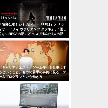
「冒険は楽しいものだ」 ─『FF11』と『ウ
ィザードリィ ヴァリアンツ ダフネ』、"優し
くないRPG"の沼にどっぷり沈んだ4人の話
【キャリアクエスト】ゲーム作りを仕事にす
るということ。セガの若手の事例に見る，ゲ
ームプログラマという働き方