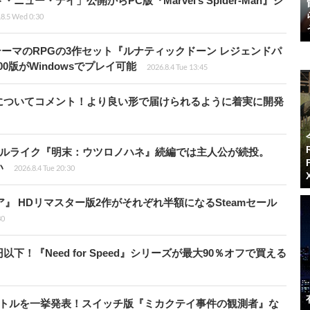
ー・デイ」公開からPC版『Marvel’s Spider-Man』シ
.8.5 Wed 0:30
険がテーマのRPGの3作セット『ルナティックドーン レジェンドパ
00版がWindowsでプレイ可能
2026.8.4 Tue 13:45
についてコメント！より良い形で届けられるように着実に開発
ウルライク『明末：ウツロノハネ』続編では主人公が続投。
い
2026.8.4 Tue 20:30
ア』 HDリマスター版2作がそれぞれ半額になるSteamセール
30
以下！『Need for Speed』シリーズが最大90％オフで買える
イトルを一挙発表！スイッチ版『ミカクテイ事件の観測者』な