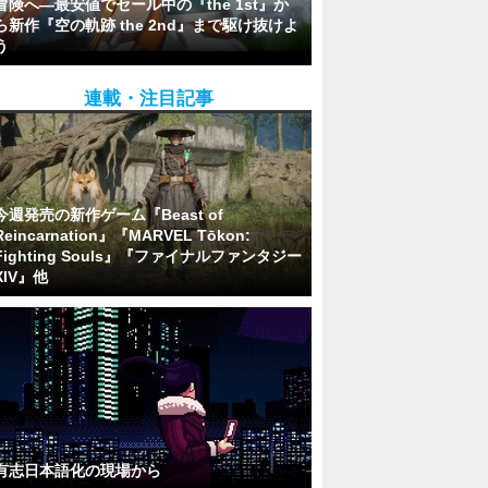
冒険へ―最安値でセール中の『the 1st』か
ら新作『空の軌跡 the 2nd』まで駆け抜けよ
う
連載・注目記事
今週発売の新作ゲーム『Beast of
Reincarnation』『MARVEL Tōkon:
Fighting Souls』『ファイナルファンタジー
XIV』他
有志日本語化の現場から