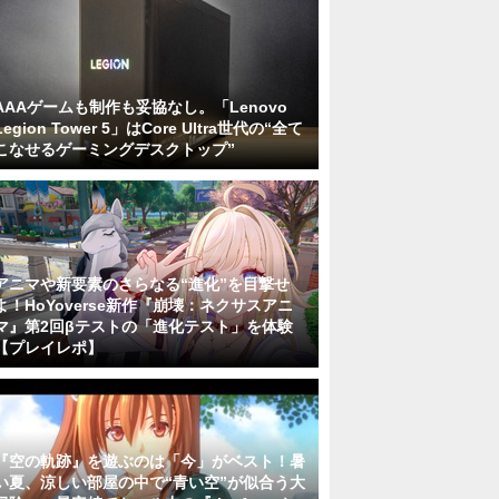
AAAゲームも制作も妥協なし。「Lenovo
Legion Tower 5」はCore Ultra世代の“全て
こなせるゲーミングデスクトップ”
アニマや新要素のさらなる“進化”を目撃せ
よ！HoYoverse新作『崩壊：ネクサスアニ
マ』第2回βテストの「進化テスト」を体験
【プレイレポ】
『空の軌跡』を遊ぶのは「今」がベスト！暑
い夏、涼しい部屋の中で“青い空”が似合う大