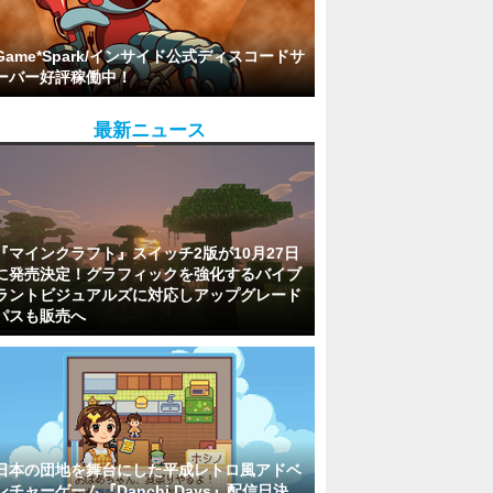
Game*Spark/インサイド公式ディスコードサ
ーバー好評稼働中！
最新ニュース
『マインクラフト』スイッチ2版が10月27日
に発売決定！グラフィックを強化するバイブ
ラントビジュアルズに対応しアップグレード
パスも販売へ
日本の団地を舞台にした平成レトロ風アドベ
ンチャーゲーム『Danchi Days』配信日決