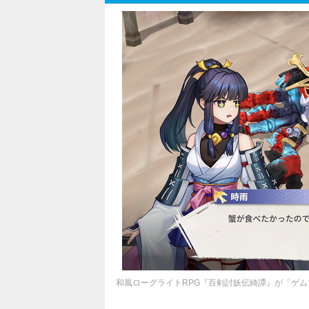
和風ローグライトRPG『百剣討妖伝綺譚』が「ゲム