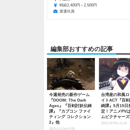
時給2,400円～2,500円
派遣社員
編集部おすすめの記事
今週発売の新作ゲーム
台湾産の和風ロ
『DOOM: The Dark
イトACT『百
Ages』『百剣討妖伝綺
綺譚』5月15日
譚』『カプコン ファイ
定！アニメPV
ティング コレクション
ムピクチャーズ
2』他
2025.5.8 Thu 16:20
2025.5.11 Sun 9:00