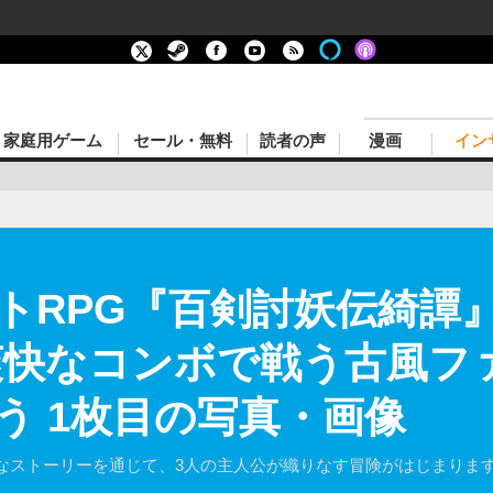
家庭用ゲーム
セール・無料
読者の声
漫画
イン
トRPG『百剣討妖伝綺譚
爽快なコンボで戦う古風フ
う 1枚目の写真・画像
なストーリーを通じて、3人の主人公が織りなす冒険がはじまりま