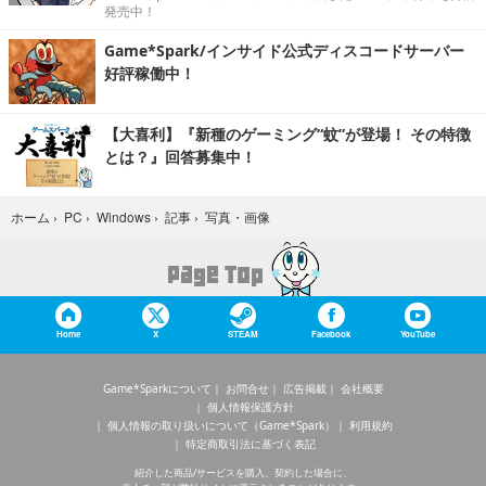
発売中！
Game*Spark/インサイド公式ディスコードサーバー
好評稼働中！
【大喜利】『新種のゲーミング“蚊”が登場！ その特徴
とは？』回答募集中！
写真・画像
ホーム
›
PC
›
Windows
›
記事
›
Home
X
STEAM
Facebook
YouTube
Game*Sparkについて
お問合せ
広告掲載
会社概要
個人情報保護方針
個人情報の取り扱いについて（Game*Spark）
利用規約
特定商取引法に基づく表記
紹介した商品/サービスを購入、契約した場合に、