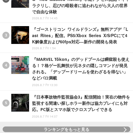
ラクリし、忍びの暗殺者に追われながら大人の世界
で自由な体験
2026.8.7 Fri 14:45
『ゴーストリコン ワイルドランズ』無料アプデ「L
ast Rites」配信。PS5/Xbox Series X/S/PCにて4
K解像度および60fps対応―新作の開発も発表
2026.8.7 Fri 1:54
『MARVEL Tōkon』のデッドプールは瞬獄殺も使え
る！？格ゲー乱舞技が元ネタの隠しコマンドが発見
される。「デップードリームを使わざるを得ない」
などパロ満載
2026.8.7 Fri 13:30
『日本事故物件監視協会3』配信開始！実在の物件を
監視する間違い探しホラー新作は協力プレイにも対
応。PC版とスマホ版でクロスプレイできる
2026.8.7 Fri 14:07
ランキングをもっと見る