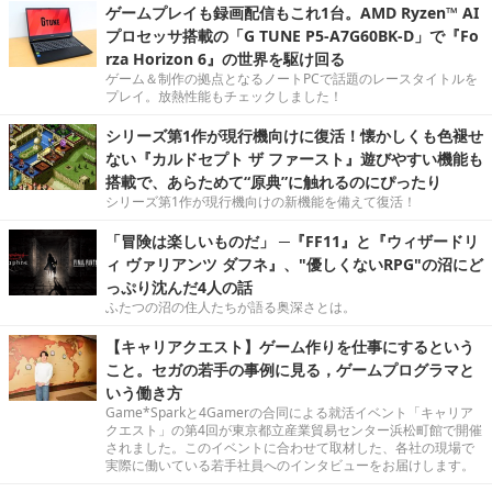
ゲームプレイも録画配信もこれ1台。AMD Ryzen™ AI
プロセッサ搭載の「G TUNE P5-A7G60BK-D」で『Fo
rza Horizon 6』の世界を駆け回る
ゲーム＆制作の拠点となるノートPCで話題のレースタイトルを
プレイ。放熱性能もチェックしました！
シリーズ第1作が現行機向けに復活！懐かしくも色褪せ
ない『カルドセプト ザ ファースト』遊びやすい機能も
搭載で、あらためて“原典”に触れるのにぴったり
シリーズ第1作が現行機向けの新機能を備えて復活！
「冒険は楽しいものだ」 ─『FF11』と『ウィザードリ
ィ ヴァリアンツ ダフネ』、"優しくないRPG"の沼にど
っぷり沈んだ4人の話
ふたつの沼の住人たちが語る奥深さとは。
【キャリアクエスト】ゲーム作りを仕事にするという
こと。セガの若手の事例に見る，ゲームプログラマと
いう働き方
Game*Sparkと4Gamerの合同による就活イベント「キャリア
クエスト」の第4回が東京都立産業貿易センター浜松町館で開催
されました。このイベントに合わせて取材した、各社の現場で
実際に働いている若手社員へのインタビューをお届けします。