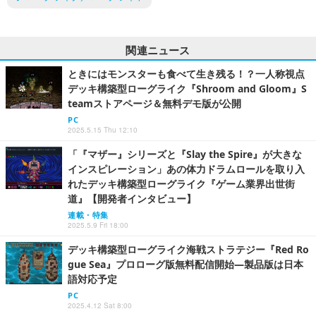
関連ニュース
ときにはモンスターも食べて生き残る！？一人称視点
デッキ構築型ローグライク『Shroom and Gloom』S
teamストアページ＆無料デモ版が公開
PC
2025.5.15 Thu 12:10
「『マザー』シリーズと『Slay the Spire』が大きな
インスピレーション」あの体力ドラムロールを取り入
れたデッキ構築型ローグライク『ゲーム業界出世街
道』【開発者インタビュー】
連載・特集
2025.5.9 Fri 18:00
デッキ構築型ローグライク海戦ストラテジー『Red Ro
gue Sea』プロローグ版無料配信開始―製品版は日本
語対応予定
PC
2025.4.12 Sat 8:00