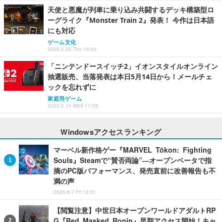
天使と悪魔が列車に乗り込み共闘するデッキ構築型ロ
ーグライク『Monster Train 2』発表！ 今作は日本語
にも対応
ゲーム文化
2025.2.20 Thu 15:00
「ニンテンドースイッチ2」イオンスタイルオンライン
抽選販売、当落発表は本日5月14日から！メールチェ
ックを忘れずに
家庭用ゲーム
2025.5.14 Wed 11:55
Windowsアクセスランキング
マーベル新作格ゲー『MARVEL Tōkon: Fighting
Souls』Steamで“賛否両論”―オープンベータで指
摘のPC版パフォーマンス、発売直前に改善報告も不
満の声
2026.8.7 Fri 12:21
【閲覧注意】中世日本オープンワールドアダルトRP
G『Red Masked Ronin』早期アクセス開始！キャ