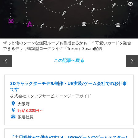
ずっと俺のターンな無限ループも目指せるかも！？可愛いカードを融合
できるデッキ構築型ローグライク『Trizon』Steam配信
この記事へ戻る
3Dキャラクターモデル制作・UE実装/ゲーム会社でのお仕事
です
株式会社スタッフサービス エンジニアガイド
大阪府
時給3,000円～
派遣社員
「土日祝休みで働きやすい!」/RPGゲームのゲームテスター/