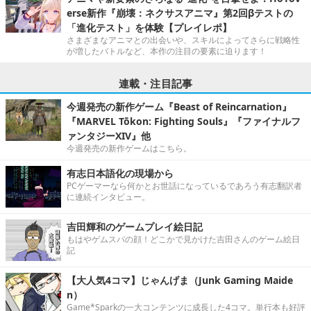
erse新作『崩壊：ネクサスアニマ』第2回βテストの
「進化テスト」を体験【プレイレポ】
さまざまなアニマとの出会いや、スキルによってさらに戦略性
が増したバトルなど、本作の注目の要素に迫ります！
連載・注目記事
今週発売の新作ゲーム『Beast of Reincarnation』
『MARVEL Tōkon: Fighting Souls』『ファイナルフ
ァンタジーXIV』他
今週発売の新作ゲームはこちら。
有志日本語化の現場から
PCゲーマーなら何かとお世話になっているであろう有志翻訳者
に連続インタビュー。
吉田輝和のゲームプレイ絵日記
もはやゲムスパの顔！どこかで見かけた吉田さんのゲーム絵日
記
【大人気4コマ】じゃんげま（Junk Gaming Maide
n）
Game*Sparkの一大コンテンツに成長した4コマ。単行本も好評