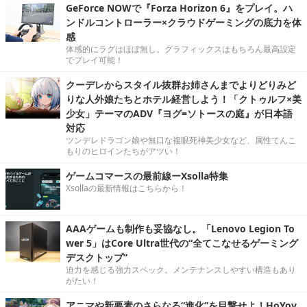
GeForce NOWで『Forza Horizon 6』をプレイ。ハ
ンドルコントローラー×クラウドゲーミングの底力を体
感
体感的にラグはほぼ無し。グラフィックスはもちろん最高設定
でプレイ可能！
クーデレからスタイル抜群お姉さんまでよりどりみど
りな人外娘たちとホテル経営しよう！「クトゥルフ×美
少女」テーマのADV『ヨグ=ソトースの庭』が日本語
対応
ツンデレドラゴン娘や無口な複眼死神美少女など、属性てんこ
もりのヒロインたちがアツい！
ゲームコマースの最前線ーXsolla特集
Xsollaの最新情報はこちらから！
AAAゲームも制作も妥協なし。「Lenovo Legion To
wer 5」はCore Ultra世代の“全てこなせるゲーミング
デスクトップ”
迫力を感じる強力スペック。メンテナンスしやすい構造もあり
がたい！
アニマや新要素のさらなる“進化”を目撃せよ！HoYov