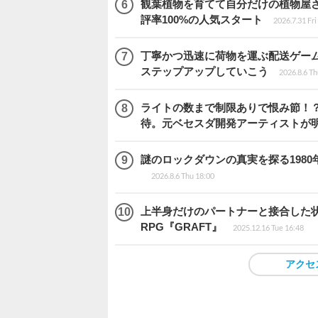
観葉植物を育てて自分だけの植物屋さんを
評率100%の人気スタート
2026.7.31 Fri
丁寧かつ迅速に荷物を運ぶ配送ゲーム『C
ステップアップしていこう
2026.8.6 Th
ライトの数まで制限ありで恨み節！？『
待。元ベセスダ開発アーティストが
謎のロックダウンの真実を探る1980年
2026.8.6 Thu 18:00
上半身だけのパートナーと接合した
RPG『GRAFT』
2025.12.16 Tue 16:48
アクセ