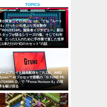
TOPICS
車が変形してロボになった、でも『ルート
16』だった―41年ぶり完全新作
『ROUTE16R』開発者インタビュー。新旧
スタッフが語るシリーズの魂。そして41年
前、たった1人のために手作業で直した世界
に1本だけの“幻のカセット”の話
ゲームプレイも録画配信もこれ1台。AMD
Ryzen™ AIプロセッサ搭載の「G TUNE P5-
A7G60BK-D」で『Forza Horizon 6』の世
界を駆け回る