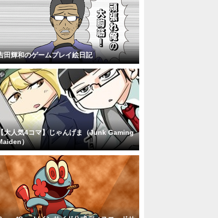
吉田輝和のゲームプレイ絵日記
【大人気4コマ】じゃんげま（Junk Gaming
Maiden）