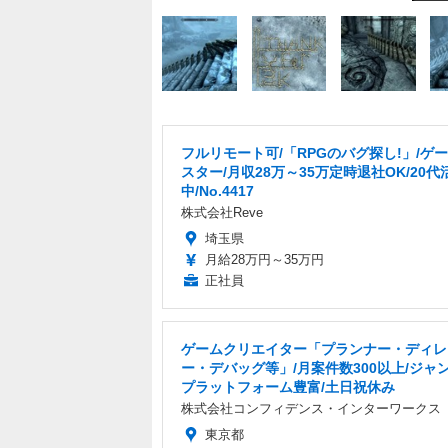
フルリモート可/「RPGのバグ探し!」/ゲ
スター/月収28万～35万定時退社OK/20代
中/No.4417
株式会社Reve
埼玉県
月給28万円～35万円
正社員
ゲームクリエイター「プランナー・ディレ
ー・デバッグ等」/月案件数300以上/ジャ
プラットフォーム豊富/土日祝休み
株式会社コンフィデンス・インターワークス
東京都