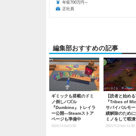
年収700万円～
正社員
編集部おすすめの記事
ギミックも搭載のドミ
【読者と始める
ノ倒しパズル
『Tribes of M
『Dumbino』トレイラ
サバイバルモー
ー公開―Steamストア
績解除のために
ページも準備中
ミノをして暇潰
2024.7.6 Sat 0:30
2021.9.12 Sun 11:30