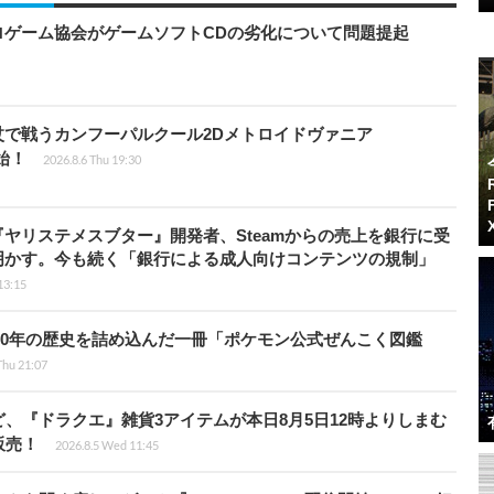
ロゲーム協会がゲームソフトCDの劣化について問題提起
杖で戦うカンフーパルクール2Dメトロイドヴァニア
開始！
2026.8.6 Thu 19:30
ヤリステメスブター』開発者、Steamからの売上を銀行に受
明かす。今も続く「銀行による成人向けコンテンツの規制」
13:15
！30年の歴史を詰め込んだ一冊「ポケモン公式ぜんこく図鑑
Thu 21:07
、『ドラクエ』雑貨3アイテムが本日8月5日12時よりしまむ
販売！
2026.8.5 Wed 11:45