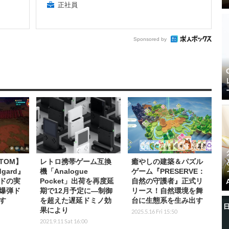
正社員
Sponsored by
TOM】
レトロ携帯ゲーム互換
癒やしの建築＆パズル
idgard』
機「Analogue
ゲーム『PRESERVE：
ドの実
Pocket」出荷を再度延
自然の守護者』正式リ
爆弾ド
期で12月予定に―制御
リース！自然環境を舞
す
を超えた遅延ドミノ効
台に生態系を生み出す
果により
2025.5.16 Fri 15:50
2021.9.11 Sat 16:00