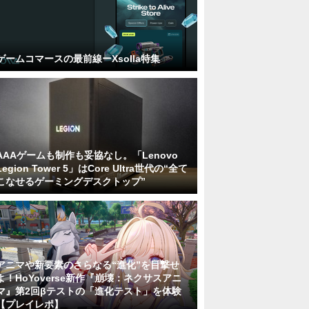
ゲームコマースの最前線ーXsolla特集
AAAゲームも制作も妥協なし。「Lenovo
Legion Tower 5」はCore Ultra世代の“全て
こなせるゲーミングデスクトップ”
アニマや新要素のさらなる“進化”を目撃せ
よ！HoYoverse新作『崩壊：ネクサスアニ
マ』第2回βテストの「進化テスト」を体験
【プレイレポ】