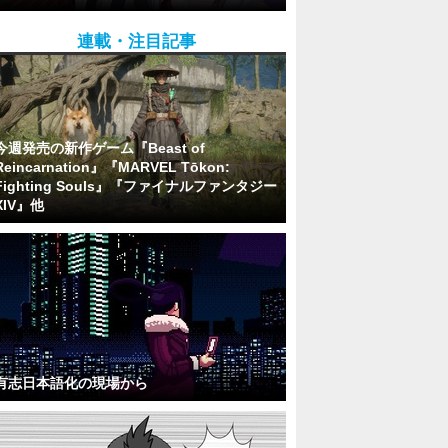
連載・注目記事
今週発売の新作ゲーム『Beast of
Reincarnation』『MARVEL Tōkon:
Fighting Souls』『ファイナルファンタジー
XIV』他
有志日本語化の現場から