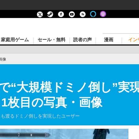
家庭用ゲーム
セール・無料
読者の声
漫画
イン
画像
で“大規模ドミノ倒し”実
 1枚目の写真・画像
にも渡るドミノ倒しを実現したユーザー