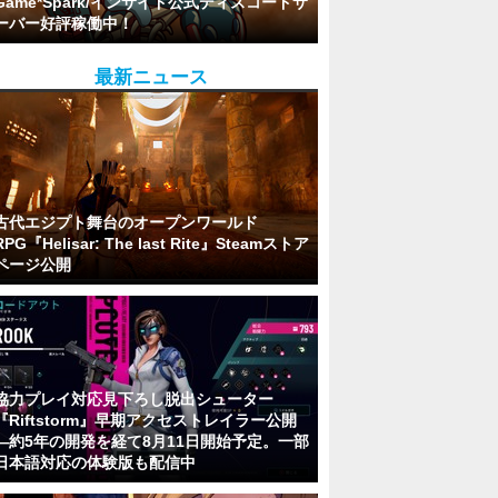
Game*Spark/インサイド公式ディスコードサ
ーバー好評稼働中！
最新ニュース
古代エジプト舞台のオープンワールド
RPG『Helisar: The last Rite』Steamストア
ページ公開
協力プレイ対応見下ろし脱出シューター
『Riftstorm』早期アクセストレイラー公開
―約5年の開発を経て8月11日開始予定。一部
日本語対応の体験版も配信中