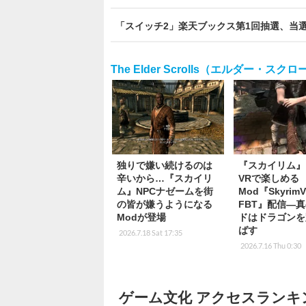
「スイッチ2」楽天ブックス第1回抽選、当選
The Elder Scrolls（エルダー・スク
独りで嫌い続けるのは
『スカイリム』
辛いから…『スカイリ
VRで楽しめる
ム』NPCナゼームを街
Mod『Skyrim
の皆が嫌うようになる
FBT』配信―
Modが登場
ドはドラゴンを
ばす
2026.7.18 Sat 17:35
2026.7.16 Thu 0:30
ゲーム文化 アクセスランキ