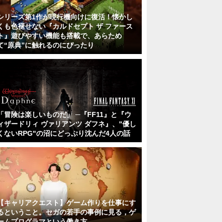
シリーズ第1作が現行機向けに復活！懐かし
くも色褪せない『カルドセプト ザ ファース
ト』遊びやすい機能も搭載で、あらため
て“原典”に触れるのにぴったり
「冒険は楽しいものだ」 ─『FF11』と『ウ
ィザードリィ ヴァリアンツ ダフネ』、"優し
くないRPG"の沼にどっぷり沈んだ4人の話
【キャリアクエスト】ゲーム作りを仕事にす
るということ。セガの若手の事例に見る，ゲ
ームプログラマという働き方