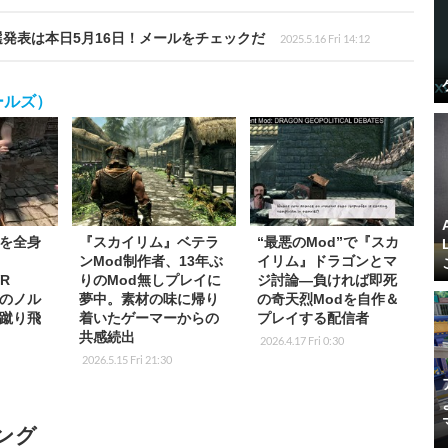
発表は本日5月16日！メールをチェックだ
2025.5.16 Fri 14:12
ロールズ）
を全身
『スカイリム』ベテラ
“最悪のMod”で『スカ
ンMod制作者、13年ぶ
イリム』ドラゴンとマ
VR
りのMod無しプレイに
ジ討論―負ければ即死
真のノル
夢中。素材の味に帰り
の奇天烈Modを自作＆
蹴り飛
着いたゲーマーからの
プレイする配信者
共感続出
2026.4.17 Fri 0:30
2026.5.15 Fri 21:30
ング