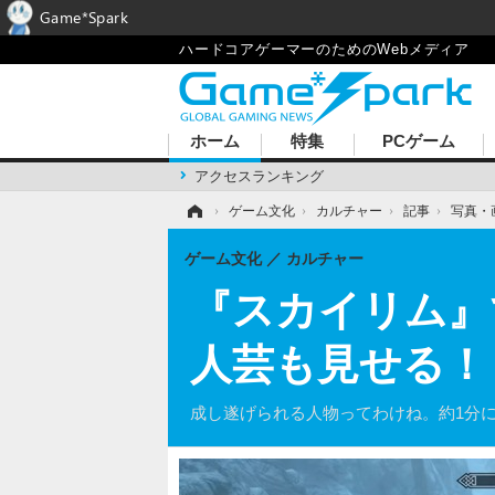
Game*Spark
ハードコアゲーマーのためのWebメディア
ホーム
特集
PCゲーム
アクセスランキング
ホーム
›
ゲーム文化
›
カルチャー
›
記事
›
写真・
ゲーム文化
カルチャー
『スカイリム』
人芸も見せる！
成し遂げられる人物ってわけね。約1分