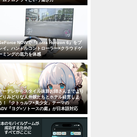
GeForce NOWで『Forza Horizon 6』をプ
レイ。ハンドルコントローラー×クラウドゲ
ーミングの底力を体感
クーデレからスタイル抜群お姉さんまでより
どりみどりな人外娘たちとホテル経営しよ
う！「クトゥルフ×美少女」テーマの
ADV『ヨグ=ソトースの庭』が日本語対応