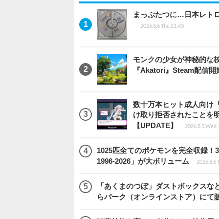
まっぷたつに…日本レト
2026.8.6 Thu 21:43
モンクの少女が神秘的な
『Akatori』Steam配信
数十万本ヒット成人向け『
け取り拒否されたことを
【UPDATE】
2026.8.5 Wed 
1025匹全てのポケモンを完全収録
1996-2026」が大ボリューム
2026.8.6 
「あくまのつぼ」ダストボックスなど
らパーク（オンラインストア）にて