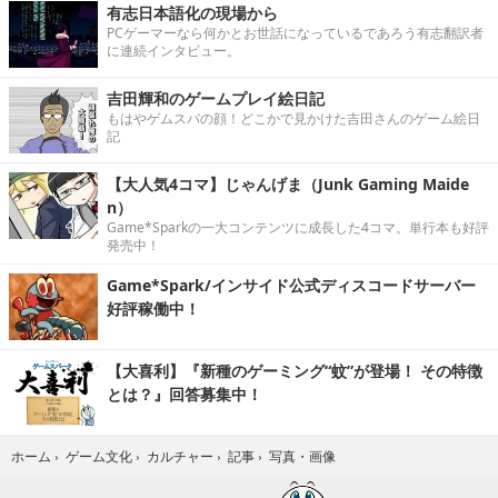
有志日本語化の現場から
PCゲーマーなら何かとお世話になっているであろう有志翻訳者
に連続インタビュー。
吉田輝和のゲームプレイ絵日記
もはやゲムスパの顔！どこかで見かけた吉田さんのゲーム絵日
記
【大人気4コマ】じゃんげま（Junk Gaming Maide
n）
Game*Sparkの一大コンテンツに成長した4コマ。単行本も好評
発売中！
Game*Spark/インサイド公式ディスコードサーバー
好評稼働中！
【大喜利】『新種のゲーミング“蚊”が登場！ その特徴
とは？』回答募集中！
写真・画像
ホーム
›
ゲーム文化
›
カルチャー
›
記事
›