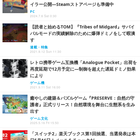
イラー公開―Steamストアページも準備中
PC
2024.7.6 Sat 0:30
【読者と始めるTOM】『Tribes of Midgard』サバイ
バルモードの実績解除のために爆弾ドミノをして暇潰
す
連載・特集
2021.9.12 Sun 11:30
レトロ携帯ゲーム互換機「Analogue Pocket」出荷を
再度延期で12月予定に―制御を超えた遅延ドミノ効果
により
ゲーム機
2021.9.11 Sat 16:00
癒やしの建築＆パズルゲーム『PRESERVE：自然の守
護者』正式リリース！自然環境を舞台に生態系を生み
出す
ゲーム文化
2025.5.16 Fri 15:50
「スイッチ2」楽天ブックス第1回抽選、当選発表は本