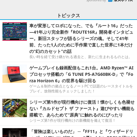
トピックス
車が変形してロボになった、でも『ルート16』だった
―41年ぶり完全新作『ROUTE16R』開発者インタビュ
ー。新旧スタッフが語るシリーズの魂。そして41年
前、たった1人のために手作業で直した世界に1本だけ
の“幻のカセット”の話
長い時を経て受け継がれる過去と、新たに生まれるものとは。
ゲームプレイも録画配信もこれ1台。AMD Ryzen™ AI
プロセッサ搭載の「G TUNE P5-A7G60BK-D」で『Fo
rza Horizon 6』の世界を駆け回る
ゲーム＆制作の拠点となるノートPCで話題のレースタイトルを
プレイ。放熱性能もチェックしました！
シリーズ第1作が現行機向けに復活！懐かしくも色褪せ
ない『カルドセプト ザ ファースト』遊びやすい機能も
搭載で、あらためて“原典”に触れるのにぴったり
シリーズ第1作が現行機向けの新機能を備えて復活！
「冒険は楽しいものだ」 ─『FF11』と『ウィザードリ