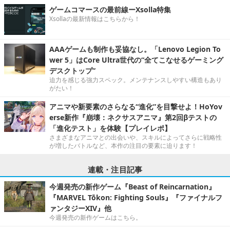
ゲームコマースの最前線ーXsolla特集
Xsollaの最新情報はこちらから！
AAAゲームも制作も妥協なし。「Lenovo Legion To
wer 5」はCore Ultra世代の“全てこなせるゲーミング
デスクトップ”
迫力を感じる強力スペック。メンテナンスしやすい構造もあり
がたい！
アニマや新要素のさらなる“進化”を目撃せよ！HoYov
erse新作『崩壊：ネクサスアニマ』第2回βテストの
「進化テスト」を体験【プレイレポ】
さまざまなアニマとの出会いや、スキルによってさらに戦略性
が増したバトルなど、本作の注目の要素に迫ります！
連載・注目記事
今週発売の新作ゲーム『Beast of Reincarnation』
『MARVEL Tōkon: Fighting Souls』『ファイナルフ
ァンタジーXIV』他
今週発売の新作ゲームはこちら。