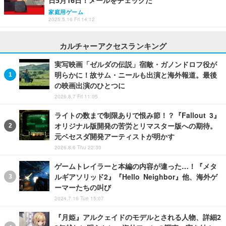
日5月16日！メールをチェックだ
家庭用ゲーム
2025.5.16 Fri 14:12
カルチャーアクセスランキング
実写映画「ゼルダの伝説」宿敵・ガノンドロフ役が
明らかに！故サム・ニールも出演と海外報道。最後
の映画出演のひとつに
2026.8.7 Fri 11:05
ライトの数まで制限ありで恨み節！？『Fallout 3』
オリジナル版開発の苦労とリマスター版への期待。
元ベセスダ開発アーティストが明かす
2026.8.6 Thu 22:30
ゲームトレイラーと本編の内容が違った…！『メタ
ルギアソリッド2』『Hello Neighbor』他、海外ゲ
ーマーたちの叫び
2024.7.16 Tue 15:07
『月姫』アルクェイドのモデルとされる人物、詳細2