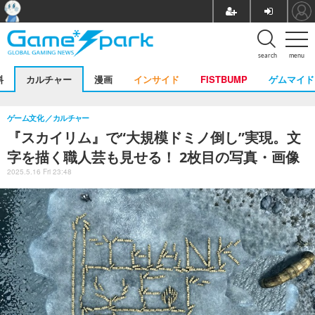
search
menu
料
カルチャー
漫画
インサイド
FISTBUMP
ゲムマイド
ゲーム文化
カルチャー
『スカイリム』で“大規模ドミノ倒し”実現。文
字を描く職人芸も見せる！ 2枚目の写真・画像
2025.5.16 Fri 23:48