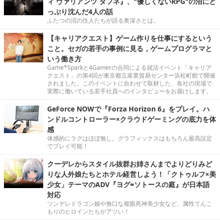
ィ ヴァリアンツ ダフネ』、"優しくないRPG"の沼にど
っぷり沈んだ4人の話
ふたつの沼の住人たちが語る奥深さとは。
【キャリアクエスト】ゲーム作りを仕事にするという
こと。セガの若手の事例に見る，ゲームプログラマと
いう働き方
Game*Sparkと4Gamerの合同による就活イベント「キャリア
クエスト」の第4回が東京都立産業貿易センター浜松町館で開催
されました。このイベントに合わせて取材した、各社の現場で
実際に働いている若手社員へのインタビューをお届けします。
GeForce NOWで『Forza Horizon 6』をプレイ。ハ
ンドルコントローラー×クラウドゲーミングの底力を体
感
体感的にラグはほぼ無し。グラフィックスはもちろん最高設定
でプレイ可能！
クーデレからスタイル抜群お姉さんまでよりどりみど
りな人外娘たちとホテル経営しよう！「クトゥルフ×美
少女」テーマのADV『ヨグ=ソトースの庭』が日本語
対応
ツンデレドラゴン娘や無口な複眼死神美少女など、属性てんこ
もりのヒロインたちがアツい！