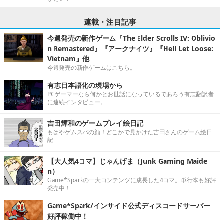
連載・注目記事
今週発売の新作ゲーム『The Elder Scrolls IV: Oblivio
n Remastered』『アークナイツ』『Hell Let Loose:
Vietnam』他
今週発売の新作ゲームはこちら。
有志日本語化の現場から
PCゲーマーなら何かとお世話になっているであろう有志翻訳者
に連続インタビュー。
吉田輝和のゲームプレイ絵日記
もはやゲムスパの顔！どこかで見かけた吉田さんのゲーム絵日
記
【大人気4コマ】じゃんげま（Junk Gaming Maide
n）
Game*Sparkの一大コンテンツに成長した4コマ。単行本も好評
発売中！
Game*Spark/インサイド公式ディスコードサーバー
好評稼働中！