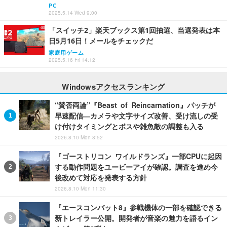
PC
2025.5.14 Wed 9:00
「スイッチ2」楽天ブックス第1回抽選、当選発表は本
日5月16日！メールをチェックだ
家庭用ゲーム
2025.5.16 Fri 14:12
Windowsアクセスランキング
“賛否両論”『Beast of Reincarnation』パッチが
早速配信―カメラや文字サイズ改善、受け流しの受
け付けタイミングとボスや雑魚敵の調整も入る
2026.8.10 Mon 8:52
『ゴーストリコン ワイルドランズ』一部CPUに起因
する動作問題をユービーアイが確認。調査を進め今
後改めて対応を発表する方針
2026.8.10 Mon 11:30
『エースコンバット8』参戦機体の一部を確認できる
新トレイラー公開。開発者が音楽の魅力を語るイン