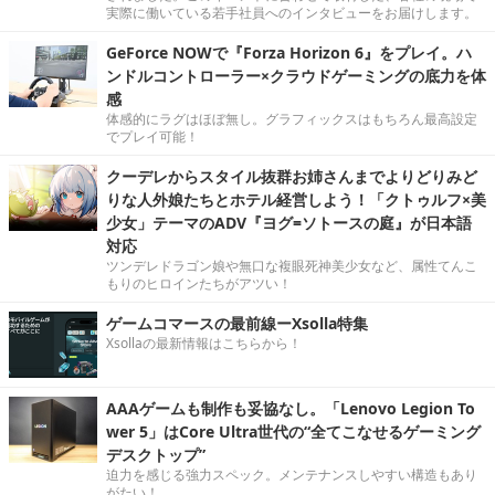
実際に働いている若手社員へのインタビューをお届けします。
GeForce NOWで『Forza Horizon 6』をプレイ。ハ
ンドルコントローラー×クラウドゲーミングの底力を体
感
体感的にラグはほぼ無し。グラフィックスはもちろん最高設定
でプレイ可能！
クーデレからスタイル抜群お姉さんまでよりどりみど
りな人外娘たちとホテル経営しよう！「クトゥルフ×美
少女」テーマのADV『ヨグ=ソトースの庭』が日本語
対応
ツンデレドラゴン娘や無口な複眼死神美少女など、属性てんこ
もりのヒロインたちがアツい！
ゲームコマースの最前線ーXsolla特集
Xsollaの最新情報はこちらから！
AAAゲームも制作も妥協なし。「Lenovo Legion To
wer 5」はCore Ultra世代の“全てこなせるゲーミング
デスクトップ”
迫力を感じる強力スペック。メンテナンスしやすい構造もあり
がたい！