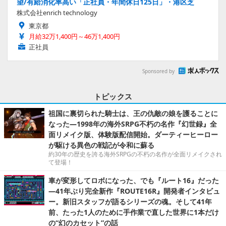
望/有給消化率高い「正社員・年間休日125日」・港区芝
株式会社enrich technology
東京都
月給32万1,400円～46万1,400円
正社員
Sponsored by
トピックス
祖国に裏切られた騎士は、王の仇敵の娘を護ることに
なった―1998年の海外SRPG不朽の名作『幻世録』全
面リメイク版、体験版配信開始。ダーティーヒーロー
が駆ける異色の戦記が令和に蘇る
約30年の歴史を誇る海外SRPGの不朽の名作が全面リメイクされ
て登場！
車が変形してロボになった、でも『ルート16』だった
―41年ぶり完全新作『ROUTE16R』開発者インタビュ
ー。新旧スタッフが語るシリーズの魂。そして41年
前、たった1人のために手作業で直した世界に1本だけ
の“幻のカセット”の話