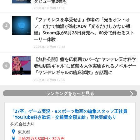
タビュー第2弾も
2026.8.10 Mon 11:00
『ファミレスを享受せよ』作者の「光るオン・オ
フ」だけで物語が進むADV『光るだけしかない機
械』Steam版が8月28日発売へ。60分で終わるスト
ーリー体験
2026.8.10 Mon 10:15
【無料公開】癖を広範囲カバーな“ヤンデレ天才科学
者幼馴染ギャル”に監禁＆人体実験されるノベルゲー
『ヤンデレギャルの臨床試験』が話題に
2026.8.10 Mon 12:00
ランキングをもっと見る
「27卒」ゲーム実況・eスポーツ動画の編集スタッフ正社員
「YouTube好き歓迎・交通費全額支給」育休実績あり
株式会社大斗
東京都
月給25万3,800円～32万円