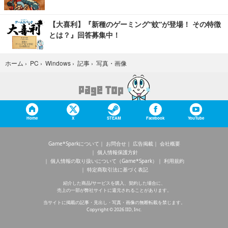
【大喜利】『新種のゲーミング“蚊”が登場！ その特徴
とは？』回答募集中！
写真・画像
ホーム
›
PC
›
Windows
›
記事
›
Home
X
STEAM
Facebook
YouTube
Game*Sparkについて
お問合せ
広告掲載
会社概要
個人情報保護方針
個人情報の取り扱いについて（Game*Spark）
利用規約
特定商取引法に基づく表記
紹介した商品/サービスを購入、契約した場合に、
売上の一部が弊社サイトに還元されることがあります。
当サイトに掲載の記事・見出し・写真・画像の無断転載を禁じます。
Copyright © 2026 IID, Inc.