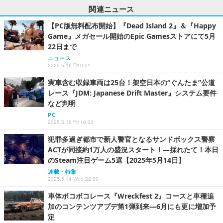
関連ニュース
【PC版無料配布開始】『Dead Island 2』＆『Happy
Game』メガセール開始のEpic Gamesストアにて5月
22日まで
ニュース
2025.5.16 Fri 0:01
実車含む収録車両は25台！架空日本の“ぐんたま”公道
レース『JDM: Japanese Drift Master』システム要件
など判明
PC
2025.5.16 Fri 18:30
犯罪多過ぎ都市で新人警官となるサンドボックス警察
ACTが同接約1万人の盛況スタート！―採れたて！本日
のSteam注目ゲーム5選【2025年5月14日】
連載・特集
2025.5.14 Wed 22:00
車体ボコボコレース『Wreckfest 2』コースと車種追
加のコンテンツアプデ第1弾到来―6月にも更に増加予
定