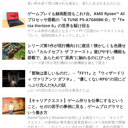
長い時を経て受け継がれる過去と、新たに生まれるものとは。
ゲームプレイも録画配信もこれ1台。AMD Ryzen™ AI
プロセッサ搭載の「G TUNE P5-A7G60BK-D」で『Fo
rza Horizon 6』の世界を駆け回る
ゲーム＆制作の拠点となるノートPCで話題のレースタイトルを
プレイ。放熱性能もチェックしました！
シリーズ第1作が現行機向けに復活！懐かしくも色褪せ
ない『カルドセプト ザ ファースト』遊びやすい機能も
搭載で、あらためて“原典”に触れるのにぴったり
シリーズ第1作が現行機向けの新機能を備えて復活！
「冒険は楽しいものだ」 ─『FF11』と『ウィザードリ
ィ ヴァリアンツ ダフネ』、"優しくないRPG"の沼にど
っぷり沈んだ4人の話
ふたつの沼の住人たちが語る奥深さとは。
【キャリアクエスト】ゲーム作りを仕事にするという
こと。セガの若手の事例に見る，ゲームプログラマと
いう働き方
Game*Sparkと4Gamerの合同による就活イベント「キャリア
クエスト」の第4回が東京都立産業貿易センター浜松町館で開催
されました。このイベントに合わせて取材した、各社の現場で