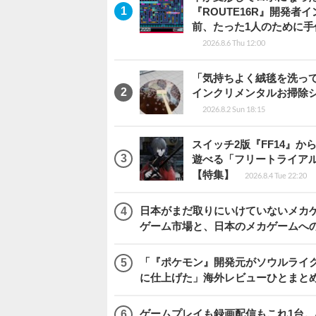
『ROUTE16R』開発
前、たった1人のために手
2026.8.6 Thu 12:00
「気持ちよく絨毯を洗っ
インクリメンタルお掃除
2026.8.2 Sun 18:15
スイッチ2版『FF14』
遊べる「フリートライア
【特集】
2026.8.4 Tue 22:20
日本がまだ取りにいけていないメカゲー
ゲーム市場と、日本のメカゲームへ
「『ポケモン』開発元がソウルライク
に仕上げた」海外レビューひとまとめ『Beast
ゲームプレイも録画配信もこれ1台。AMD 