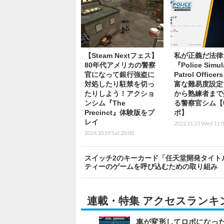
【Steam Nextフェス】
私が正義だ法律
80年代アメリカの警察
『Police Simul
官になって銀行強盗に
Patrol Offic
対処したり駐禁を切っ
富な難易度設定
たりしよう！アクショ
から熟練者まで
ンシム『The
る警察官シム【
Precinct』体験版をプ
ポ】
レイ
2022.11.23 Wed 11:
2024.10.19 Sat 20:00
スイッチ2のキーカード「任天堂開発タイト
ティーのゲームを呼び込むための取り組み
連載・特集 アクセスランキ
車が変形してロボになった