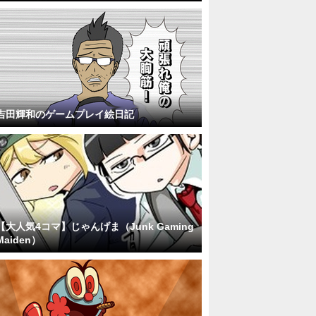
吉田輝和のゲームプレイ絵日記
【大人気4コマ】じゃんげま（Junk Gaming
Maiden）