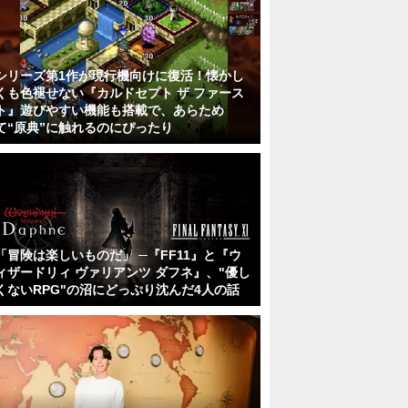
シリーズ第1作が現行機向けに復活！懐かし
くも色褪せない『カルドセプト ザ ファース
ト』遊びやすい機能も搭載で、あらため
て“原典”に触れるのにぴったり
「冒険は楽しいものだ」 ─『FF11』と『ウ
ィザードリィ ヴァリアンツ ダフネ』、"優し
くないRPG"の沼にどっぷり沈んだ4人の話