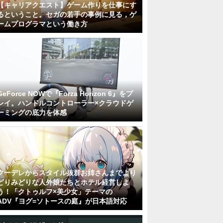
【キャリアクエスト】ゲーム作りを仕事にす
るということ。セガの若手の事例に見る，ゲ
ームプログラマという働き方
GeForce NOWで『Forza Horizon 6』をプ
レイ。ハンドルコントローラー×クラウドゲ
ーミングの底力を体感
クーデレからスタイル抜群お姉さんまでより
どりみどりな人外娘たちとホテル経営しよ
う！「クトゥルフ×美少女」テーマの
ADV『ヨグ=ソトースの庭』が日本語対応