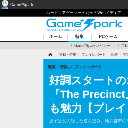
Game*Spark
ハードコアゲーマーのためのWebメディア
ホーム
特集
PCゲーム
Game*Sparkレビュー
プ
ホーム
›
連載・特集
›
プレイレポート
›
記事
›
写
連載・特集
プレイレポート
好調スタートの
『The Pre
も魅力【プレイ
息子は父の残した道を進み、地方都市の