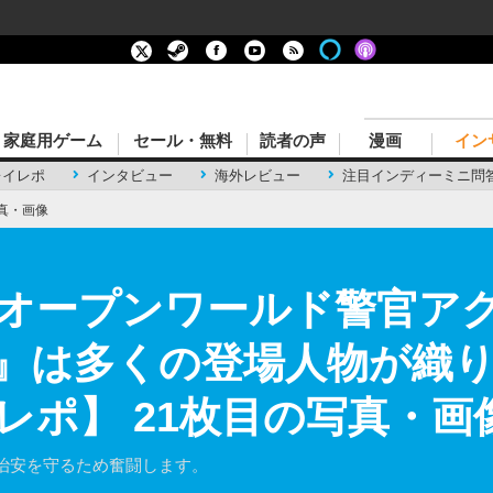
家庭用ゲーム
セール・無料
読者の声
漫画
イン
レイレポ
インタビュー
海外レビュー
注目インディーミニ問
真・画像
オープンワールド警官ア
cinct』は多くの登場人物が
レポ】 21枚目の写真・画
治安を守るため奮闘します。