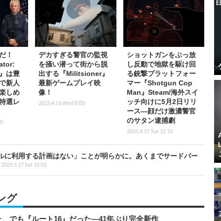
だ！
デカすぎる警官の監視
ショットガンをぶっ放
ator:
を掻い潜って街から脱
し反動で地獄を駆け回
ers』は豊
出する『Militsioner』
る銃撃プラットフォー
で新人
最新ゲームプレイ映
マー『Shotgun Cop
楽しめ
像！
Man』Steam/海外スイ
特選レ
ッチ向けに5月2日リリ
2025.4.16 Wed 8:00
ース―顔だけ激濃警官
のサタン逮捕劇
00
2025.4.15 Tue 12:15
ルに利用する計画はない」ことが明らかに。あくまでサードパー
2025.5.17 Sat 15:02
ング
、でも『ルート16』だった―41年ぶり完全新作