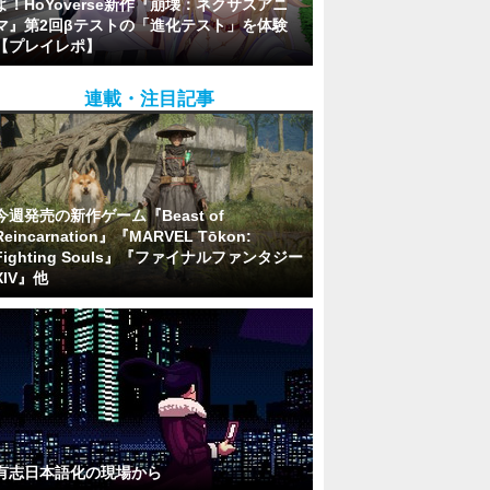
よ！HoYoverse新作『崩壊：ネクサスアニ
マ』第2回βテストの「進化テスト」を体験
【プレイレポ】
連載・注目記事
今週発売の新作ゲーム『Beast of
Reincarnation』『MARVEL Tōkon:
Fighting Souls』『ファイナルファンタジー
XIV』他
有志日本語化の現場から