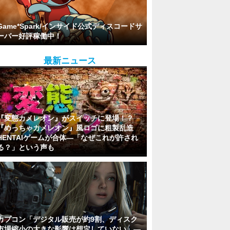
Game*Spark/インサイド公式ディスコードサ
ーバー好評稼働中！
最新ニュース
『変態カメレオン』がスイッチに登場！？
『めっちゃカメレオン』風ロゴに粗製乱造
HENTAIゲームが合体―「なぜこれが許され
る？」という声も
カプコン「デジタル販売が約9割、ディスク
市場縮小の大きな影響は想定していない」―