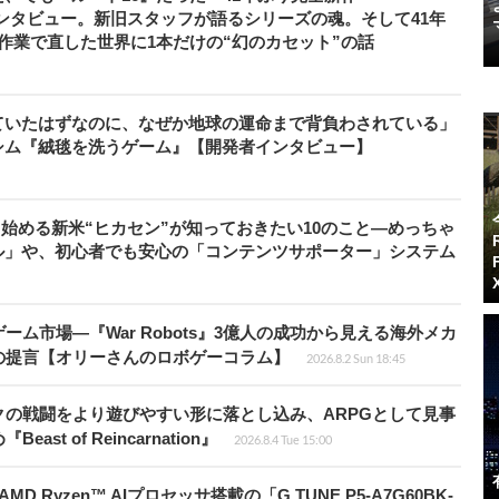
者インタビュー。新旧スタッフが語るシリーズの魂。そして41年
作業で直した世界に1本だけの“幻のカセット”の話
ていたはずなのに、なぜか地球の運命まで背負わされている」
シム『絨毯を洗うゲーム』【開発者インタビュー】
から始める新米“ヒカセン”が知っておきたい10のこと―めっちゃ
ル」や、初心者でも安心の「コンテンツサポーター」システム
ム市場―『War Robots』3億人の成功から見える海外メカ
の提言【オリーさんのロボゲーコラム】
2026.8.2 Sun 18:45
の戦闘をより遊びやすい形に落とし込み、ARPGとして見事
 of Reincarnation』
2026.8.4 Tue 15:00
Ryzen™ AIプロセッサ搭載の「G TUNE P5-A7G60BK-