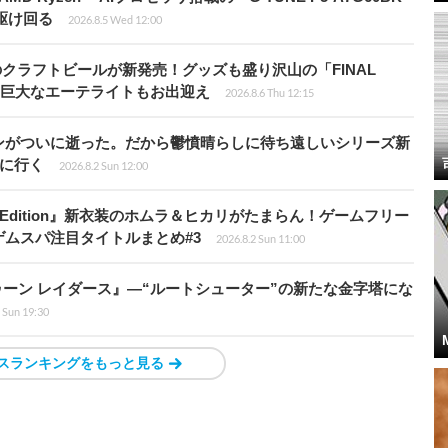
を駆け回る
2026.8.5 Wed 12:00
のクラフトビールが新発売！グッズも盛り沢山の「FINAL
P」では巨大なエーテライトもお出迎え
2026.8.6 Thu 12:15
ンがついに逝った。だから鬱憤晴らしに待ち遠しいシリーズ新
6』に行く
2026.8.2 Sun 12:00
ch 2 Edition』新衣装のホムラ＆ヒカリがたまらん！ゲームフリー
ムスパ注目タイトルまとめ#3
2026.8.2 Sun 11:00
ラトゥーン レイダース』―“ルートシューター”の新たな金字塔にな
 Sun 19:30
スランキングをもっと見る