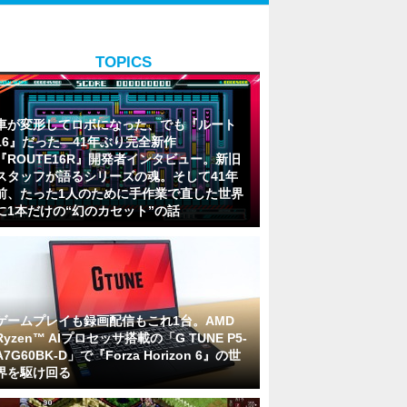
TOPICS
車が変形してロボになった、でも『ルート
16』だった―41年ぶり完全新作
『ROUTE16R』開発者インタビュー。新旧
スタッフが語るシリーズの魂。そして41年
前、たった1人のために手作業で直した世界
に1本だけの“幻のカセット”の話
ゲームプレイも録画配信もこれ1台。AMD
Ryzen™ AIプロセッサ搭載の「G TUNE P5-
A7G60BK-D」で『Forza Horizon 6』の世
界を駆け回る