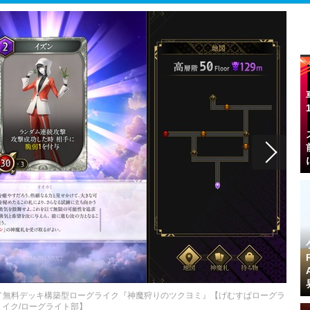
イ無料デッキ構築型ローグライク『神魔狩りのツクヨミ』【げむすぱローグラ
イク/ローグライト部】