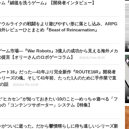
シム『絨毯を洗うゲーム』【開発者インタビュー】
ウルライクの戦闘をより遊びやすい形に落とし込み、ARPG
ューひとまとめ『Beast of Reincarnation』
ム市場―『War Robots』3億人の成功から見える海外メカ
の提言【オリーさんのロボゲーコラム】
2026.8.2 Sun 18:45
ト16』だった―41年ぶり完全新作『ROUTE16R』開発者
リーズの魂。そして41年前、たった1人のために手作業で直
”の話
2026.8.6 Thu 12:00
米“ヒカセン”が知っておきたい10のこと―めっちゃ遊べる「フ
心の「コンテンツサポーター」システム【特集】
ンがついに逝った。だから鬱憤晴らしに待ち遠しいシリーズ新