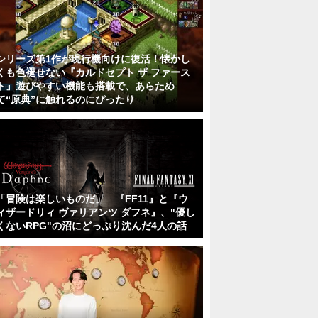
シリーズ第1作が現行機向けに復活！懐かし
くも色褪せない『カルドセプト ザ ファース
ト』遊びやすい機能も搭載で、あらため
て“原典”に触れるのにぴったり
「冒険は楽しいものだ」 ─『FF11』と『ウ
ィザードリィ ヴァリアンツ ダフネ』、"優し
くないRPG"の沼にどっぷり沈んだ4人の話