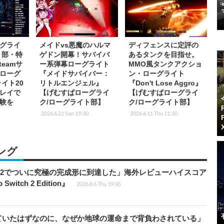
グライ
メイドvs悪魔のハルマ
ディフェンスに定評の
ト部・特
ゲドン開幕！サバイバ
あるタンクを目指せ。
teamサ
ー系弾幕ローグライト
MMO風タンクアクショ
ローグ
『メイドサバイバー：
ン・ローグライト
イト20
リトルエンジェル』
『Don't Lose Aggro』
レイで
【げむすぱローグライ
【げむすぱローグライ
験を
ク/ローグライト部】
ク/ローグライト部】
2026.6.21 Sun 19:30
2026.6.11 Thu 11:30
ング
チ2でついに究極の完成形に到達した」海外レビューハイスコア
witch 2 Edition』
2026.8.6 Thu 19:45
ていたはずなのに、なぜか地球の運命まで背負わされている」