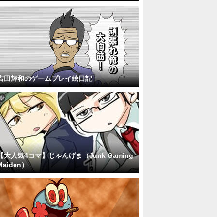
吉田輝和のゲームプレイ絵日記
【大人気4コマ】じゃんげま（Junk Gaming
Maiden）