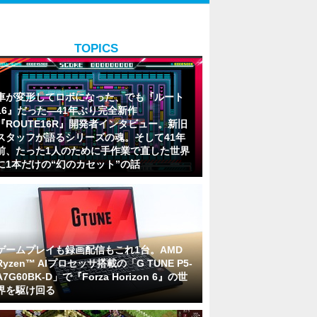
TOPICS
車が変形してロボになった、でも『ルート
16』だった―41年ぶり完全新作
『ROUTE16R』開発者インタビュー。新旧
スタッフが語るシリーズの魂。そして41年
前、たった1人のために手作業で直した世界
に1本だけの“幻のカセット”の話
ゲームプレイも録画配信もこれ1台。AMD
Ryzen™ AIプロセッサ搭載の「G TUNE P5-
A7G60BK-D」で『Forza Horizon 6』の世
界を駆け回る