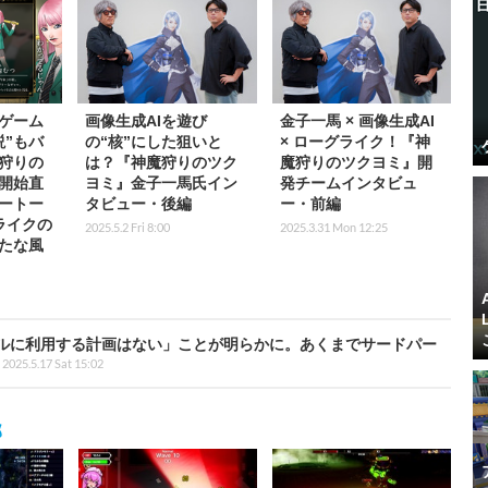
ゲーム
画像生成AIを遊び
金子一馬 × 画像生成AI
説”もバ
の“核”にした狙いと
× ローグライク！『神
狩りの
は？『神魔狩りのツク
魔狩りのツクヨミ』開
開始直
ヨミ』金子一馬氏イン
発チームインタビュ
ートー
タビュー・後編
ー・前編
ライクの
2025.5.2 Fri 8:00
2025.3.31 Mon 12:25
たな風
ルに利用する計画はない」ことが明らかに。あくまでサードパー
2025.5.17 Sat 15:02
部