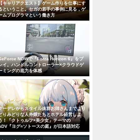
【キャリアクエスト】ゲーム作りを仕事にす
るということ。セガの若手の事例に見る，ゲ
ームプログラマという働き方
GeForce NOWで『Forza Horizon 6』をプ
レイ。ハンドルコントローラー×クラウドゲ
ーミングの底力を体感
クーデレからスタイル抜群お姉さんまでより
どりみどりな人外娘たちとホテル経営しよ
う！「クトゥルフ×美少女」テーマの
ADV『ヨグ=ソトースの庭』が日本語対応