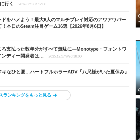
6』に行く
2026.8.2 Sun 12:00
ンドをハメよう！最大6人のマルチプレイ対応のアワアワパー
本日のSteam注目ゲーム16選【2026年8月6日】
ろ支払った数年分がすべて無駄に―Monotype・フォントワ
インディー開発者は…
2025.12.17 Wed 18:00
ドキなひと夏…ハートフルホラーADV『八尺様がいた夏休み』
スランキングをもっと見る