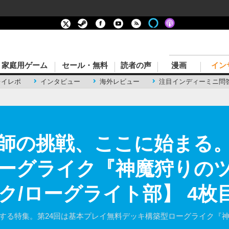
家庭用ゲーム
セール・無料
読者の声
漫画
イン
レイレポ
インタビュー
海外レビュー
注目インディーミニ問
師の挑戦、ここに始まる
ーグライク『神魔狩りの
ク/ローグライト部】 4枚
介する特集。第24回は基本プレイ無料デッキ構築型ローグライク『