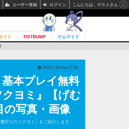
ユーザー登録
ログイン
こんにちは、ゲストさん
サイド
FISTBUMP
ゲムマイド
答
2025.5.18 Sun 17:30
。基本プレイ無料
ツクヨミ』【げむ
目の写真・画像
神魔狩りのツクヨミ』をご紹介します。