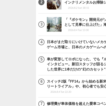
インクリメンタルお掃除
2026.8.2 Sun 18:15
「『ポケモン』開発元がソ
として見事に仕上げた」海外レビ
2026.8.4 Tue 15:00
日本がまだ取りにいけていないメカゲー
ゲーム市場と、日本のメカゲームへ
車が変形してロボになった、でも『ルー
インタビュー。新旧スタッフが語るシ
した世界に1本だけの“幻のカセット
スイッチ2版『FF14』から始める新
リートライアル」や、初心者でも安
2026.8.4 Tue 22:20
修理費が車体価格を超えた愛車コペ