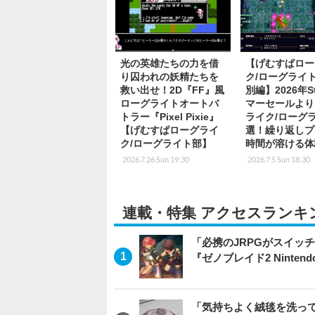
光の英雄たちの力を借
【げむすぱロー
り囚われの妖精たちを
ク/ローグライ
救い出せ！2D『FF』風
別編】2026年S
ローグライトオートバ
マーセールより
トラー『Pixel Pixie』
ライク/ローグラ
【げむすぱローグライ
選！繰り返しプ
ク/ローグライト部】
時間が溶ける体
2026.7.26 Sun 19:30
2026.7.5 Sun 18:30
連載・特集 アクセスランキ
「必携のJRPGがスイッ
『ゼノブレイド2 Nintendo S
「気持ちよく絨毯を洗っ