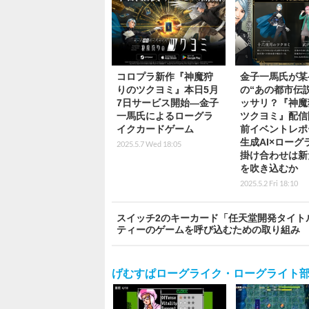
コロプラ新作『神魔狩
金子一馬氏が某
りのツクヨミ』本日5月
の“あの都市伝
7日サービス開始―金子
ッサリ？『神魔
一馬氏によるローグラ
ツクヨミ』配信
イクカードゲーム
前イベントレポ
生成AI×ローグ
2025.5.7 Wed 18:05
掛け合わせは新
を吹き込むか
2025.5.2 Fri 18:10
スイッチ2のキーカード「任天堂開発タイト
ティーのゲームを呼び込むための取り組み
げむすぱローグライク・ローグライト