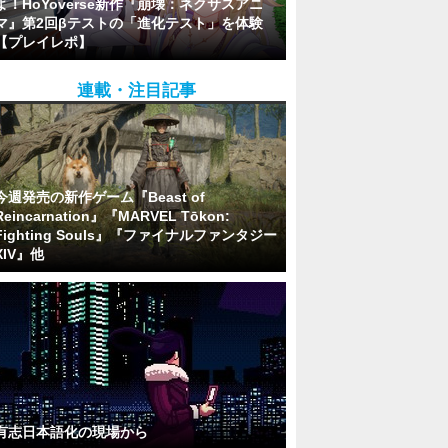
よ！HoYoverse新作『崩壊：ネクサスアニ
マ』第2回βテストの「進化テスト」を体験
【プレイレポ】
連載・注目記事
今週発売の新作ゲーム『Beast of
Reincarnation』『MARVEL Tōkon:
Fighting Souls』『ファイナルファンタジー
XIV』他
有志日本語化の現場から