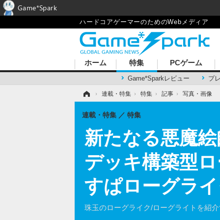
Game*Spark
ハードコアゲーマーのためのWebメディア
ホーム
特集
PCゲーム
Game*Sparkレビュー
プ
ホーム
›
連載・特集
›
特集
›
記事
›
写真・画像
連載・特集
特集
新たなる悪魔絵
デッキ構築型ロ
すぱローグライ
珠玉のローグライク/ローグライトを紹