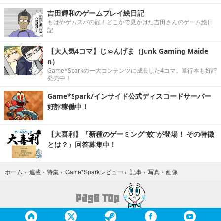
吉田輝和のゲームプレイ絵日記
もはやゲムスパの顔！どこかで見かけた吉田さんのゲーム絵日
記
【大人気4コマ】じゃんげま（Junk Gaming Maide
n）
Game*Sparkの一大コンテンツに成長した4コマ。単行本も好評
発売中！
Game*Spark/インサイド公式ディスコードサーバー
好評稼働中！
【大喜利】『新種のゲーミング“蚊”が登場！ その特徴
とは？』回答募集中！
写真・画像
ホーム
›
連載・特集
›
Game*Sparkレビュー
›
記事
›