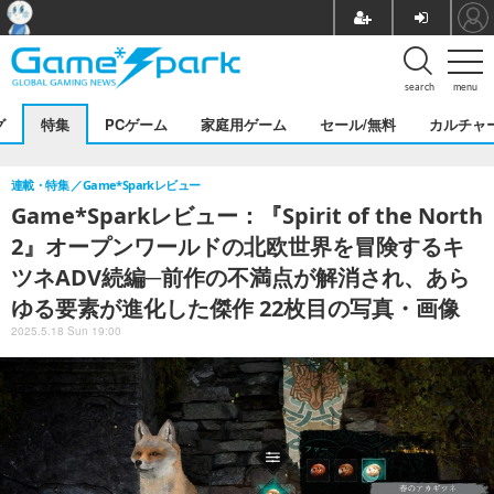
search
menu
グ
特集
PCゲーム
家庭用ゲーム
セール/無料
カルチャ
連載・特集
Game*Sparkレビュー
Game*Sparkレビュー：『Spirit of the North
2』オープンワールドの北欧世界を冒険するキ
ツネADV続編─前作の不満点が解消され、あら
ゆる要素が進化した傑作 22枚目の写真・画像
2025.5.18 Sun 19:00