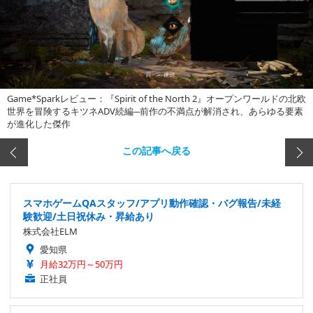
Game*Sparkレビュー：『Spirit of the North 2』オープンワールドの北欧
世界を冒険するキツネADV続編─前作の不満点が解消され、あらゆる要素
が進化した傑作
この記事へ戻る
スマホゲームQAスタッフ/アプリ動作確認・バグ報告/未経
験歓迎/土日祝休み・昇給あり
株式会社ELM
愛知県
月給32万円～50万円
正社員