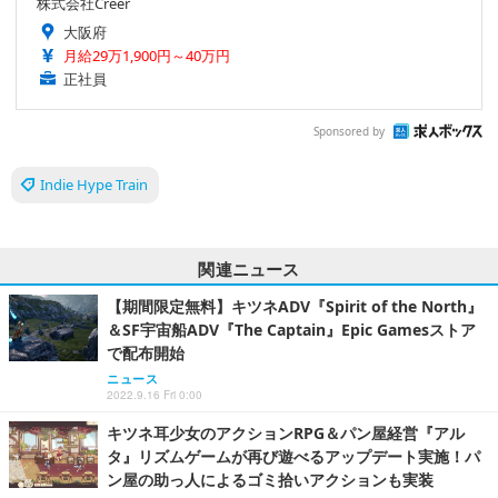
株式会社Creer
大阪府
月給29万1,900円～40万円
正社員
Sponsored by
Indie Hype Train
関連ニュース
【期間限定無料】キツネADV『Spirit of the North』
＆SF宇宙船ADV『The Captain』Epic Gamesストア
で配布開始
ニュース
2022.9.16 Fri 0:00
キツネ耳少女のアクションRPG＆パン屋経営『アル
タ』リズムゲームが再び遊べるアップデート実施！パ
ン屋の助っ人によるゴミ拾いアクションも実装