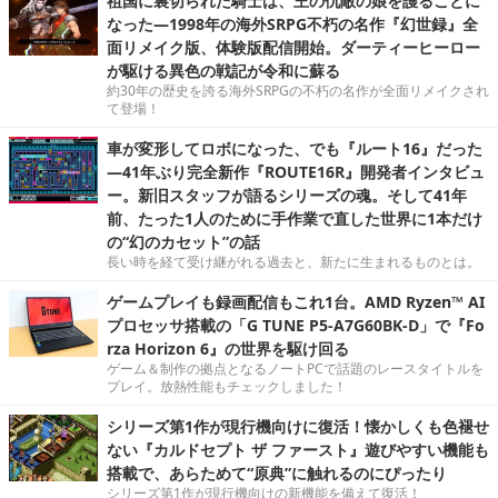
祖国に裏切られた騎士は、王の仇敵の娘を護ることに
なった―1998年の海外SRPG不朽の名作『幻世録』全
面リメイク版、体験版配信開始。ダーティーヒーロー
が駆ける異色の戦記が令和に蘇る
約30年の歴史を誇る海外SRPGの不朽の名作が全面リメイクされ
て登場！
車が変形してロボになった、でも『ルート16』だった
―41年ぶり完全新作『ROUTE16R』開発者インタビュ
ー。新旧スタッフが語るシリーズの魂。そして41年
前、たった1人のために手作業で直した世界に1本だけ
の“幻のカセット”の話
長い時を経て受け継がれる過去と、新たに生まれるものとは。
ゲームプレイも録画配信もこれ1台。AMD Ryzen™ AI
プロセッサ搭載の「G TUNE P5-A7G60BK-D」で『Fo
rza Horizon 6』の世界を駆け回る
ゲーム＆制作の拠点となるノートPCで話題のレースタイトルを
プレイ。放熱性能もチェックしました！
シリーズ第1作が現行機向けに復活！懐かしくも色褪せ
ない『カルドセプト ザ ファースト』遊びやすい機能も
搭載で、あらためて“原典”に触れるのにぴったり
シリーズ第1作が現行機向けの新機能を備えて復活！