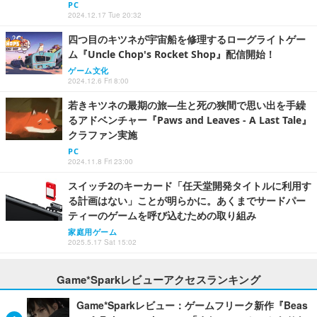
PC
2024.12.17 Tue 20:32
四つ目のキツネが宇宙船を修理するローグライトゲー
ム『Uncle Chop's Rocket Shop』配信開始！
ゲーム文化
2024.12.6 Fri 8:00
若きキツネの最期の旅―生と死の狭間で思い出を手繰
るアドベンチャー『Paws and Leaves - A Last Tale』
クラファン実施
PC
2024.11.8 Fri 23:00
スイッチ2のキーカード「任天堂開発タイトルに利用す
る計画はない」ことが明らかに。あくまでサードパー
ティーのゲームを呼び込むための取り組み
家庭用ゲーム
2025.5.17 Sat 15:02
Game*Sparkレビューアクセスランキング
Game*Sparkレビュー：ゲームフリーク新作『Beas