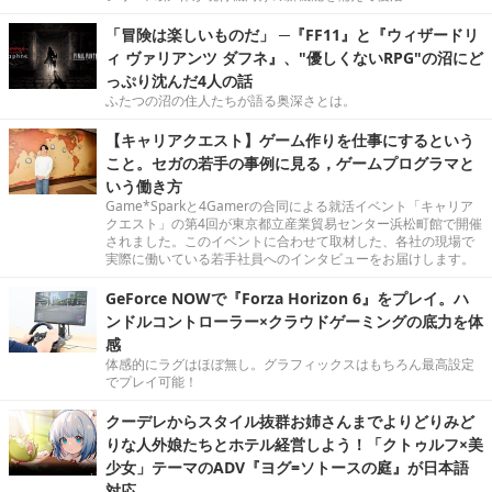
「冒険は楽しいものだ」 ─『FF11』と『ウィザードリ
ィ ヴァリアンツ ダフネ』、"優しくないRPG"の沼にど
っぷり沈んだ4人の話
ふたつの沼の住人たちが語る奥深さとは。
【キャリアクエスト】ゲーム作りを仕事にするという
こと。セガの若手の事例に見る，ゲームプログラマと
いう働き方
Game*Sparkと4Gamerの合同による就活イベント「キャリア
クエスト」の第4回が東京都立産業貿易センター浜松町館で開催
されました。このイベントに合わせて取材した、各社の現場で
実際に働いている若手社員へのインタビューをお届けします。
GeForce NOWで『Forza Horizon 6』をプレイ。ハ
ンドルコントローラー×クラウドゲーミングの底力を体
感
体感的にラグはほぼ無し。グラフィックスはもちろん最高設定
でプレイ可能！
クーデレからスタイル抜群お姉さんまでよりどりみど
りな人外娘たちとホテル経営しよう！「クトゥルフ×美
少女」テーマのADV『ヨグ=ソトースの庭』が日本語
対応