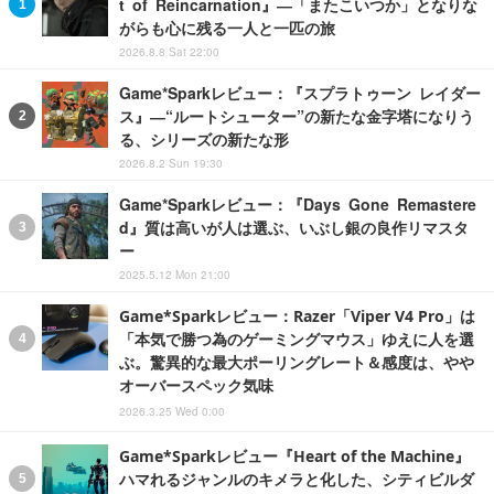
t of Reincarnation』―「またこいつか」となりな
がらも心に残る一人と一匹の旅
2026.8.8 Sat 22:00
Game*Sparkレビュー：『スプラトゥーン レイダー
ス』―“ルートシューター”の新たな金字塔になりう
る、シリーズの新たな形
2026.8.2 Sun 19:30
Game*Sparkレビュー：『Days Gone Remastere
d』質は高いが人は選ぶ、いぶし銀の良作リマスタ
ー
2025.5.12 Mon 21:00
Game*Sparkレビュー：Razer「Viper V4 Pro」は
「本気で勝つ為のゲーミングマウス」ゆえに人を選
ぶ。驚異的な最大ポーリングレート＆感度は、やや
オーバースペック気味
2026.3.25 Wed 0:00
Game*Sparkレビュー『Heart of the Machine』
ハマれるジャンルのキメラと化した、シティビルダ