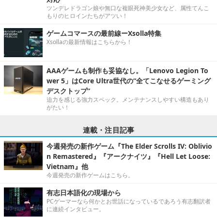
ツンデレドラゴン娘や無口な複眼死神美少女など、属性てんこ
もりのヒロインたちがアツい！
ゲームコマースの最前線ーXsolla特集
Xsollaの最新情報はこちらから！
AAAゲームも制作も妥協なし。「Lenovo Legion To
wer 5」はCore Ultra世代の“全てこなせるゲーミング
デスクトップ”
迫力を感じる強力スペック。メンテナンスしやすい構造もあり
がたい！
連載・注目記事
今週発売の新作ゲーム『The Elder Scrolls IV: Oblivio
n Remastered』『アークナイツ』『Hell Let Loose:
Vietnam』他
今週発売の新作ゲームはこちら。
有志日本語化の現場から
PCゲーマーなら何かとお世話になっているであろう有志翻訳者
に連続インタビュー。