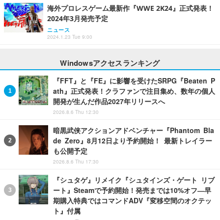
海外プロレスゲーム最新作『WWE 2K24』正式発表！
2024年3月発売予定
ニュース
2024.1.23 Tue 9:00
Windowsアクセスランキング
『FFT』と『FE』に影響を受けたSRPG『Beaten P
ath』正式発表！クラファンで注目集め、数年の個人
開発が生んだ作品2027年リリースへ
2026.8.6 Thu 12:30
暗黒武侠アクションアドベンチャー『Phantom Bla
de Zero』8月12日より予約開始！ 最新トレイラー
も公開予定
2026.8.6 Thu 17:30
『シュタゲ』リメイク『シュタインズ・ゲート リブ
ート』Steamで予約開始！発売までは10%オフ―早
期購入特典ではコマンドADV『変移空間のオクテッ
ト』付属