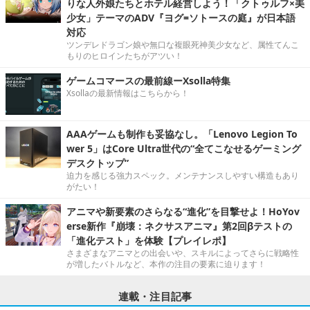
りな人外娘たちとホテル経営しよう！「クトゥルフ×美
少女」テーマのADV『ヨグ=ソトースの庭』が日本語
対応
ツンデレドラゴン娘や無口な複眼死神美少女など、属性てんこ
もりのヒロインたちがアツい！
ゲームコマースの最前線ーXsolla特集
Xsollaの最新情報はこちらから！
AAAゲームも制作も妥協なし。「Lenovo Legion To
wer 5」はCore Ultra世代の“全てこなせるゲーミング
デスクトップ”
迫力を感じる強力スペック。メンテナンスしやすい構造もあり
がたい！
アニマや新要素のさらなる“進化”を目撃せよ！HoYov
erse新作『崩壊：ネクサスアニマ』第2回βテストの
「進化テスト」を体験【プレイレポ】
さまざまなアニマとの出会いや、スキルによってさらに戦略性
が増したバトルなど、本作の注目の要素に迫ります！
連載・注目記事