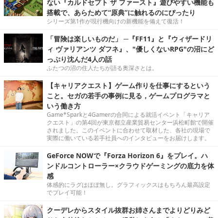
ない『カルドセプト ザ ファースト』遊びやすい機能も
搭載で、あらためて“原典”に触れるのにぴったり
シリーズ第1作が現行機向けの新機能を備えて復活！
「冒険は楽しいものだ」 ─『FF11』と『ウィザードリ
ィ ヴァリアンツ ダフネ』、"優しくないRPG"の沼にど
っぷり沈んだ4人の話
ふたつの沼の住人たちが語る奥深さとは。
【キャリアクエスト】ゲーム作りを仕事にするという
こと。セガの若手の事例に見る，ゲームプログラマと
いう働き方
Game*Sparkと4Gamerの合同による就活イベント「キャリア
クエスト」の第4回が東京都立産業貿易センター浜松町館で開催
されました。このイベントに合わせて取材した、各社の現場で
実際に働いている若手社員へのインタビューをお届けします。
GeForce NOWで『Forza Horizon 6』をプレイ。ハ
ンドルコントローラー×クラウドゲーミングの底力を体
感
体感的にラグはほぼ無し。グラフィックスはもちろん最高設定
でプレイ可能！
クーデレからスタイル抜群お姉さんまでよりどりみど