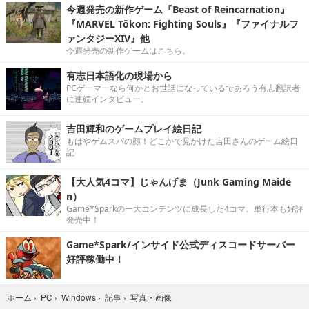
今週発売の新作ゲーム『Beast of Reincarnation』
『MARVEL Tōkon: Fighting Souls』『ファイナルフ
ァンタジーXIV』他
今週発売の新作ゲームはこちら。
有志日本語化の現場から
PCゲーマーなら何かとお世話になっているであろう有志翻訳者
に連続インタビュー。
吉田輝和のゲームプレイ絵日記
もはやゲムスパの顔！どこかで見かけた吉田さんのゲーム絵日
記
【大人気4コマ】じゃんげま（Junk Gaming Maide
n）
Game*Sparkの一大コンテンツに成長した4コマ。単行本も好評
発売中！
Game*Spark/インサイド公式ディスコードサーバー
好評稼働中！
写真・画像
ホーム
›
PC
›
Windows
›
記事
›