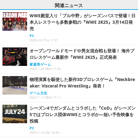
関連ニュース
WWE殿堂入り「ブル中野」がシーズンパスで登場！日
本人レスラーも多数参戦の『WWE 2K25』3月14日発
売
PC
2025.3.6 Thu 11:57
オープンワールドモードや男女混合戦も登場！ 海外プ
ロレスゲーム最新作『WWE 2K25』正式発表
家庭用ゲーム
2025.1.29 Wed 17:00
物理演算を駆使した新作3Dプロレスゲーム『Neckbre
aker: Visceral Pro Wrestling』発表！
ゲーム文化
2024.7.17 Wed 17:11
シーズン4でガンダムとコラボした『CoD』がシーズン
5ではプロレス団体WWEとコラボか―短い予告映像を
投稿
PC
2024.7.13 Sat 18:30