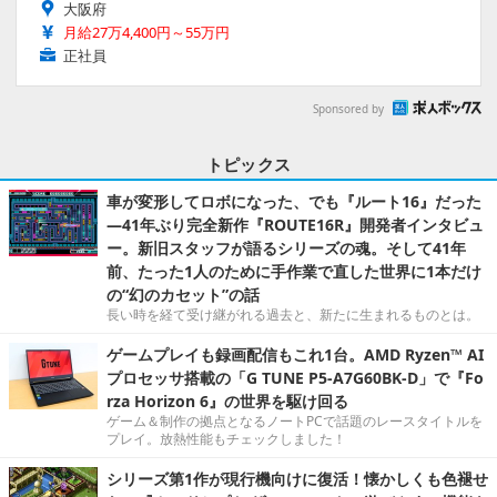
大阪府
月給27万4,400円～55万円
正社員
Sponsored by
トピックス
車が変形してロボになった、でも『ルート16』だった
―41年ぶり完全新作『ROUTE16R』開発者インタビュ
ー。新旧スタッフが語るシリーズの魂。そして41年
前、たった1人のために手作業で直した世界に1本だけ
の“幻のカセット”の話
長い時を経て受け継がれる過去と、新たに生まれるものとは。
ゲームプレイも録画配信もこれ1台。AMD Ryzen™ AI
プロセッサ搭載の「G TUNE P5-A7G60BK-D」で『Fo
rza Horizon 6』の世界を駆け回る
ゲーム＆制作の拠点となるノートPCで話題のレースタイトルを
プレイ。放熱性能もチェックしました！
シリーズ第1作が現行機向けに復活！懐かしくも色褪せ