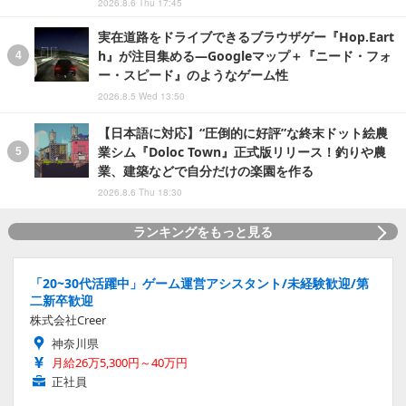
2026.8.6 Thu 17:45
実在道路をドライブできるブラウザゲー『Hop.Eart
h』が注目集める―Googleマップ＋『ニード・フォ
ー・スピード』のようなゲーム性
2026.8.5 Wed 13:50
【日本語に対応】“圧倒的に好評”な終末ドット絵農
業シム『Doloc Town』正式版リリース！釣りや農
業、建築などで自分だけの楽園を作る
2026.8.6 Thu 18:30
ランキングをもっと見る
「20~30代活躍中」ゲーム運営アシスタント/未経験歓迎/第
二新卒歓迎
株式会社Creer
神奈川県
月給26万5,300円～40万円
正社員