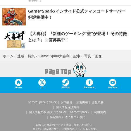
発売中！
Game*Spark/インサイド公式ディスコードサーバー
好評稼働中！
【大喜利】『新種のゲーミング“蚊”が登場！ その特徴
とは？』回答募集中！
写真・画像
ホーム
›
連載・特集
›
Game*Spark大喜利
›
記事
›
Home
X
STEAM
Facebook
YouTube
Game*Sparkについて
お問合せ
広告掲載
会社概要
個人情報保護方針
個人情報の取り扱いについて（Game*Spark）
利用規約
特定商取引法に基づく表記
紹介した商品/サービスを購入、契約した場合に、
売上の一部が弊社サイトに還元されることがあります。