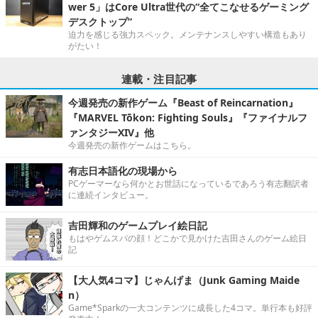
wer 5」はCore Ultra世代の“全てこなせるゲーミング
デスクトップ”
迫力を感じる強力スペック。メンテナンスしやすい構造もあり
がたい！
連載・注目記事
今週発売の新作ゲーム『Beast of Reincarnation』
『MARVEL Tōkon: Fighting Souls』『ファイナルフ
ァンタジーXIV』他
今週発売の新作ゲームはこちら。
有志日本語化の現場から
PCゲーマーなら何かとお世話になっているであろう有志翻訳者
に連続インタビュー。
吉田輝和のゲームプレイ絵日記
もはやゲムスパの顔！どこかで見かけた吉田さんのゲーム絵日
記
【大人気4コマ】じゃんげま（Junk Gaming Maide
n）
Game*Sparkの一大コンテンツに成長した4コマ。単行本も好評