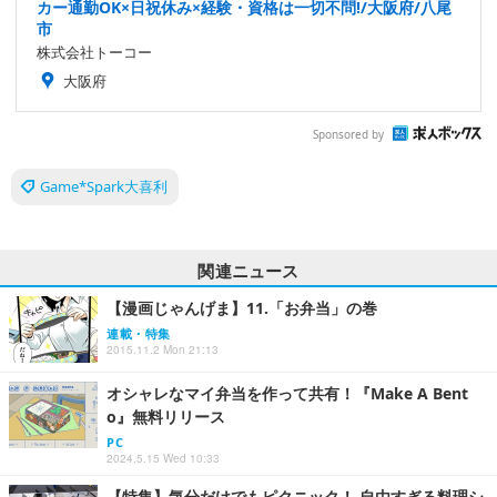
カー通勤OK×日祝休み×経験・資格は一切不問!/大阪府/八尾
市
株式会社トーコー
大阪府
Sponsored by
Game*Spark大喜利
関連ニュース
【漫画じゃんげま】11.「お弁当」の巻
連載・特集
2015.11.2 Mon 21:13
オシャレなマイ弁当を作って共有！『Make A Bent
o』無料リリース
PC
2024.5.15 Wed 10:33
【特集】気分だけでもピクニック！ 自由すぎる料理シ