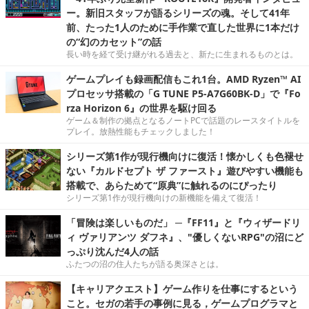
ー。新旧スタッフが語るシリーズの魂。そして41年
前、たった1人のために手作業で直した世界に1本だけ
の“幻のカセット”の話
長い時を経て受け継がれる過去と、新たに生まれるものとは。
ゲームプレイも録画配信もこれ1台。AMD Ryzen™ AI
プロセッサ搭載の「G TUNE P5-A7G60BK-D」で『Fo
rza Horizon 6』の世界を駆け回る
ゲーム＆制作の拠点となるノートPCで話題のレースタイトルを
プレイ。放熱性能もチェックしました！
シリーズ第1作が現行機向けに復活！懐かしくも色褪せ
ない『カルドセプト ザ ファースト』遊びやすい機能も
搭載で、あらためて“原典”に触れるのにぴったり
シリーズ第1作が現行機向けの新機能を備えて復活！
「冒険は楽しいものだ」 ─『FF11』と『ウィザードリ
ィ ヴァリアンツ ダフネ』、"優しくないRPG"の沼にど
っぷり沈んだ4人の話
ふたつの沼の住人たちが語る奥深さとは。
【キャリアクエスト】ゲーム作りを仕事にするという
こと。セガの若手の事例に見る，ゲームプログラマと