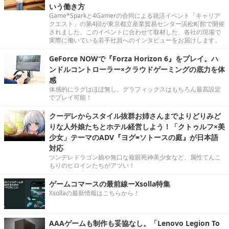
いう働き方
Game*Sparkと4Gamerの合同による就活イベント「キャリア
クエスト」の第4回が東京都立産業貿易センター浜松町館で開催
されました。このイベントに合わせて取材した、各社の現場で
実際に働いている若手社員へのインタビューをお届けします。
GeForce NOWで『Forza Horizon 6』をプレイ。ハ
ンドルコントローラー×クラウドゲーミングの底力を体
感
体感的にラグはほぼ無し。グラフィックスはもちろん最高設定
でプレイ可能！
クーデレからスタイル抜群お姉さんまでよりどりみど
りな人外娘たちとホテル経営しよう！「クトゥルフ×美
少女」テーマのADV『ヨグ=ソトースの庭』が日本語
対応
ツンデレドラゴン娘や無口な複眼死神美少女など、属性てんこ
もりのヒロインたちがアツい！
ゲームコマースの最前線ーXsolla特集
Xsollaの最新情報はこちらから！
AAAゲームも制作も妥協なし。「Lenovo Legion To