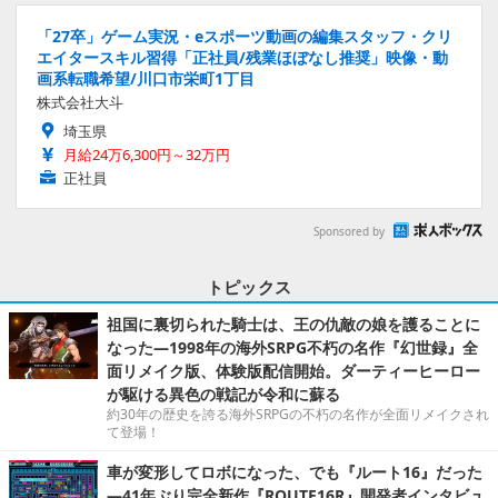
「27卒」ゲーム実況・eスポーツ動画の編集スタッフ・クリ
エイタースキル習得「正社員/残業ほぼなし推奨」映像・動
画系転職希望/川口市栄町1丁目
株式会社大斗
埼玉県
月給24万6,300円～32万円
正社員
Sponsored by
トピックス
祖国に裏切られた騎士は、王の仇敵の娘を護ることに
なった―1998年の海外SRPG不朽の名作『幻世録』全
面リメイク版、体験版配信開始。ダーティーヒーロー
が駆ける異色の戦記が令和に蘇る
約30年の歴史を誇る海外SRPGの不朽の名作が全面リメイクされ
て登場！
車が変形してロボになった、でも『ルート16』だった
―41年ぶり完全新作『ROUTE16R』開発者インタビュ