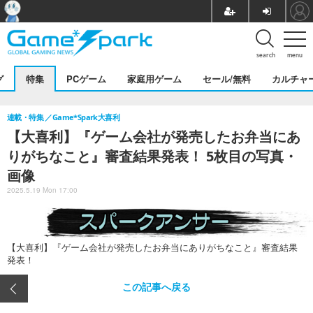
search
menu
グ
特集
PCゲーム
家庭用ゲーム
セール/無料
カルチャ
連載・特集
Game*Spark大喜利
【大喜利】『ゲーム会社が発売したお弁当にあ
りがちなこと』審査結果発表！ 5枚目の写真・
画像
2025.5.19 Mon 17:00
【大喜利】『ゲーム会社が発売したお弁当にありがちなこと』審査結果
発表！
この記事へ戻る