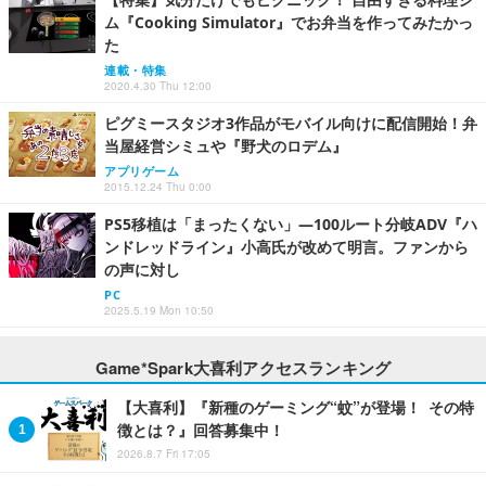
ム『Cooking Simulator』でお弁当を作ってみたかっ
た
連載・特集
2020.4.30 Thu 12:00
ピグミースタジオ3作品がモバイル向けに配信開始！弁
当屋経営シミュや『野犬のロデム』
アプリゲーム
2015.12.24 Thu 0:00
PS5移植は「まったくない」―100ルート分岐ADV『ハ
ンドレッドライン』小高氏が改めて明言。ファンから
の声に対し
PC
2025.5.19 Mon 10:50
Game*Spark大喜利アクセスランキング
【大喜利】『新種のゲーミング“蚊”が登場！ その特
徴とは？』回答募集中！
2026.8.7 Fri 17:05