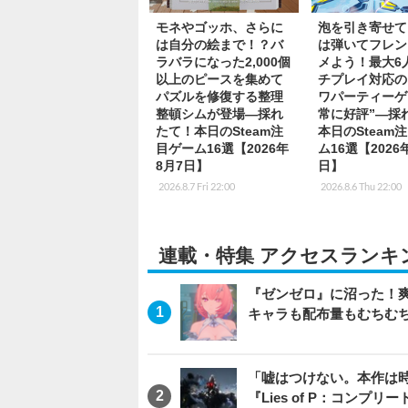
モネやゴッホ、さらに
泡を引き寄せて
は自分の絵まで！？バ
は弾いてフレン
ラバラになった2,000個
メよう！最大6
以上のピースを集めて
チプレイ対応の
パズルを修復する整理
ワパーティーゲ
整頓シムが登場―採れ
常に好評”―採
たて！本日のSteam注
本日のSteam
目ゲーム16選【2026年
ム16選【2026
8月7日】
日】
2026.8.7 Fri 22:00
2026.8.6 Thu 22:00
連載・特集 アクセスランキ
『ゼンゼロ』に沼った！
キャラも配布量もむちむ
「嘘はつけない。本作は
『Lies of P：コンプリ