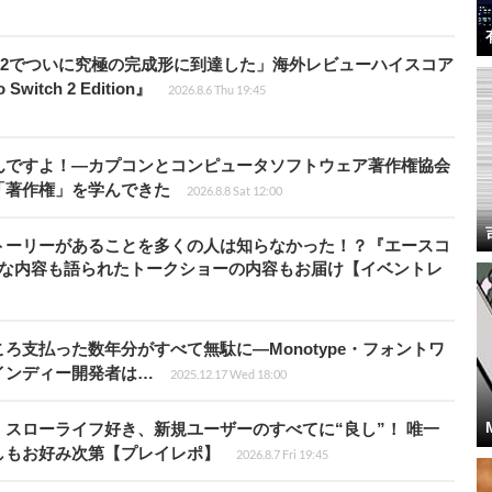
チ2でついに究極の完成形に到達した」海外レビューハイスコア
witch 2 Edition』
2026.8.6 Thu 19:45
んですよ！―カプコンとコンピュータソフトウェア著作権協会
「著作権」を学んできた
2026.8.8 Sat 12:00
トーリーがあることを多くの人は知らなかった！？『エースコ
的な内容も語られたトークショーの内容もお届け【イベントレ
ろ支払った数年分がすべて無駄に―Monotype・フォントワ
インディー開発者は…
2025.12.17 Wed 18:00
スローライフ好き、新規ユーザーのすべてに“良し”！ 唯一
しもお好み次第【プレイレポ】
2026.8.7 Fri 19:45