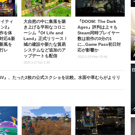
ァイティ
大自然の中に集落を築
『DOOM: The Dark
ン2』
き上げる平和なコロニ
Ages』評判は上々も
作を体
ーシム『Of Life and
Steam同時プレイヤー
対応&新
Land』正式リリース！
数は前作の3分の1
新風を
城の建設や新たな貿易
に...Game Pass初日対
行レ
システムなど追加のア
応が影響か
ップデートも配信
2025.5.19 Mon 19:46
2025.5.17 Sat 1:30
SV』、たった2枚の公式スクショを比較。水面や草むらがよりリ