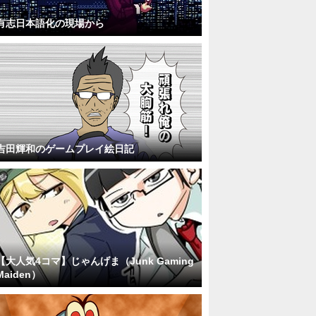
有志日本語化の現場から
吉田輝和のゲームプレイ絵日記
【大人気4コマ】じゃんげま（Junk Gaming
Maiden）