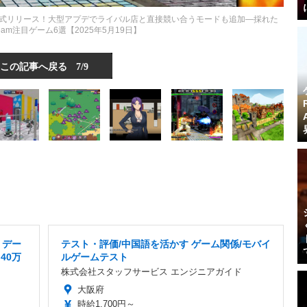
式リリース！大型アプデでライバル店と直接競い合うモードも追加―採れた
eam注目ゲーム6選【2025年5月19日】
この記事へ戻る
7/9
・デー
テスト・評価/中国語を活かす ゲーム関係/モバイ
40万
ルゲームテスト
株式会社スタッフサービス エンジニアガイド
大阪府
時給1,700円～