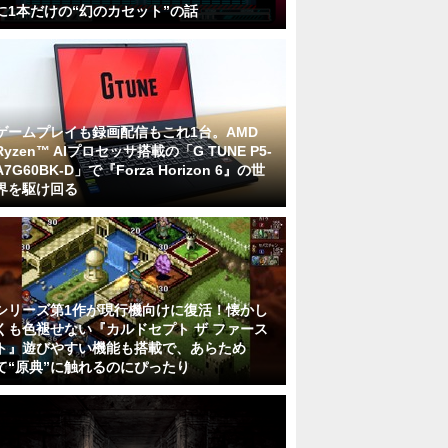
に1本だけの“幻のカセット”の話
ゲームプレイも録画配信もこれ1台。AMD
Ryzen™ AIプロセッサ搭載の「G TUNE P5-
A7G60BK-D」で『Forza Horizon 6』の世
界を駆け回る
シリーズ第1作が現行機向けに復活！懐かし
くも色褪せない『カルドセプト ザ ファース
ト』遊びやすい機能も搭載で、あらため
て“原典”に触れるのにぴったり