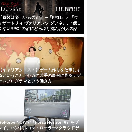
「冒険は楽しいものだ」 ─『FF11』と『ウ
ィザードリィ ヴァリアンツ ダフネ』、"優し
くないRPG"の沼にどっぷり沈んだ4人の話
【キャリアクエスト】ゲーム作りを仕事にす
るということ。セガの若手の事例に見る，ゲ
ームプログラマという働き方
GeForce NOWで『Forza Horizon 6』をプ
レイ。ハンドルコントローラー×クラウドゲ