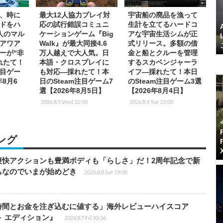
、時に
最大12人協力プレイ対
宇宙船の廃品を漁って
ドをハ
応の試行錯誤コミュニ
生計を立てるハードコ
人のマル
ケーションゲーム『Big
アな宇宙生活シムが正
アワア
Walk』が最大同接4.6
式リリース。多額の借
ーが“非
万人越えで大人気。日
金と船とクルーを管理
れたて！
本語・クロスプレイに
するスカベンジャーラ
注目ゲー
も対応―採れたて！本
イフ―採れたて！本日
年8月6
日のSteam注目ゲーム7
のSteam注目ゲーム3選
選【2026年8月5日】
【2026年8月4日】
2026.8.5 Wed 22:00
2026.8.4 Tue 22:00
ング
爽快アクションも豊満ボディも「らしさ」だ！2周年記念で新
ちなのでいまが始めどき
2026.8.8 Sat 19:00
時間とお金を注ぎ込むに値する」海外レビューハイスコア
ート エディション』
2026.8.7 Fri 20:36