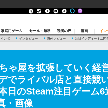
家庭用ゲーム
セール・無料
読者の声
漫画
イン
レイレポ
インタビュー
海外レビュー
注目インディーミニ問
ちゃ屋を拡張していく経
デでライバル店と直接競
日のSteam注目ゲーム6選
真・画像