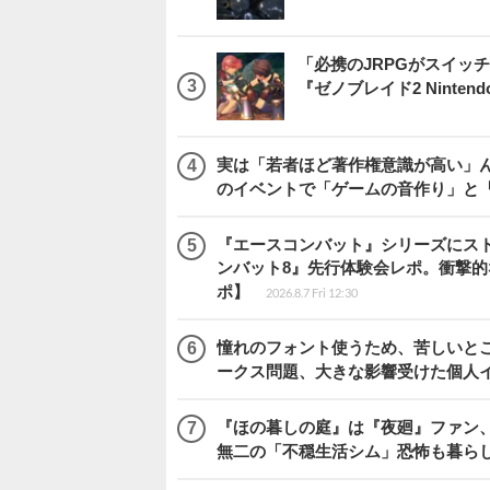
「必携のJRPGがスイッ
『ゼノブレイド2 Nintendo S
実は「若者ほど著作権意識が高い」
のイベントで「ゲームの音作り」と
『エースコンバット』シリーズにス
ンバット8』先行体験会レポ。衝撃
ポ】
2026.8.7 Fri 12:30
憧れのフォント使うため、苦しいとこ
ークス問題、大きな影響受けた個人
『ほの暮しの庭』は『夜廻』ファン、
無二の「不穏生活シム」恐怖も暮ら