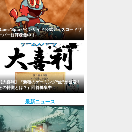
Game*Spark/インサイド公式ディスコードサ
ーバー好評稼働中！
【大喜利】『新種のゲーミング“蚊”が登場！
その特徴とは？』回答募集中！
最新ニュース