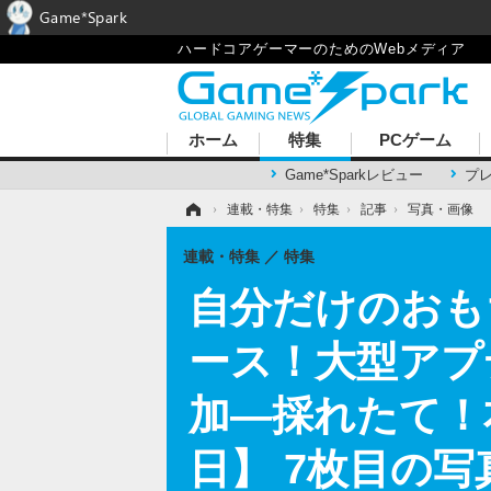
Game*Spark
ハードコアゲーマーのためのWebメディア
ホーム
特集
PCゲーム
Game*Sparkレビュー
プ
ホーム
›
連載・特集
›
特集
›
記事
›
写真・画像
連載・特集
特集
自分だけのおも
ース！大型アプ
加―採れたて！本
日】 7枚目の写