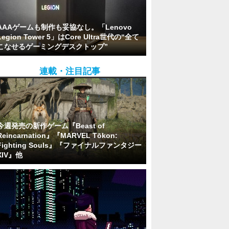
AAAゲームも制作も妥協なし。「Lenovo
Legion Tower 5」はCore Ultra世代の“全て
こなせるゲーミングデスクトップ”
連載・注目記事
今週発売の新作ゲーム『Beast of
Reincarnation』『MARVEL Tōkon:
Fighting Souls』『ファイナルファンタジー
XIV』他