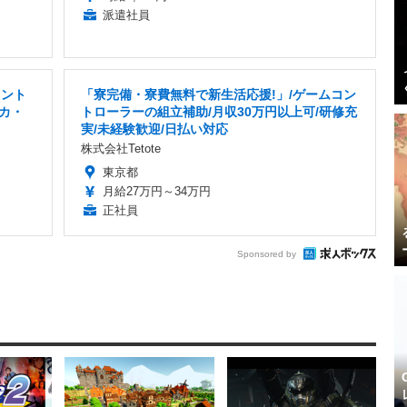
派遣社員
タント
「寮完備・寮費無料で新生活応援!」/ゲームコン
カ・
トローラーの組立補助/月収30万円以上可/研修充
実/未経験歓迎/日払い対応
株式会社Tetote
東京都
月給27万円～34万円
正社員
Sponsored by