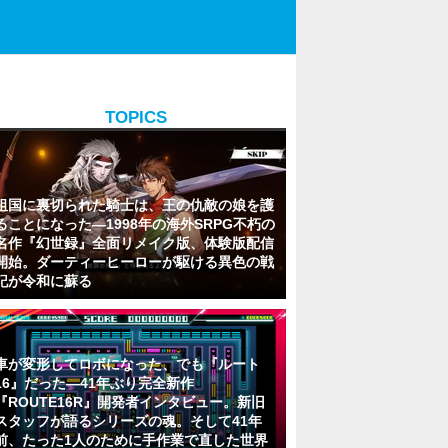
TOPICS
祖国に裏切られた騎士は、王の仇敵の娘を護
ることになった―1998年の海外SRPG不朽の
名作『幻世録』全面リメイク版、体験版配信
開始。ダーティーヒーローが駆ける異色の戦
記が令和に蘇る
車が変形してロボになった、でも『ルート
16』だった―41年ぶり完全新作
『ROUTE16R』開発者インタビュー。新旧
スタッフが語るシリーズの魂。そして41年
前、たった1人のために手作業で直した世界