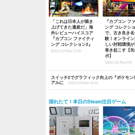
「これは日本人が築き
『カプコン フ
上げてきた遺産だ」海
ング コレクショ
外レビューハイスコア
で、古き良き名
『カプコン ファイティ
験！オンライン
ング コレクション2』
しい対戦環境が
巻き起こす【先
2025.5.19 Mon 17:30
ポ】
2025.5.15 Thu 0:30
スイッチ2でグラフィック向上の『ポケモン
アルに
2025.5.19 Mon 14:56
採れたて！本日のSteam注目ゲーム