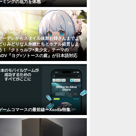
ーミングの底力を体感
クーデレからスタイル抜群お姉さんまでより
どりみどりな人外娘たちとホテル経営しよ
う！「クトゥルフ×美少女」テーマの
ADV『ヨグ=ソトースの庭』が日本語対応
ゲームコマースの最前線ーXsolla特集