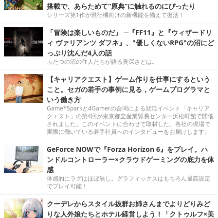
搭載で、あらためて“原典”に触れるのにぴったり
シリーズ第1作が現行機向けの新機能を備えて復活！
「冒険は楽しいものだ」 ─『FF11』と『ウィザードリ
ィ ヴァリアンツ ダフネ』、"優しくないRPG"の沼にど
っぷり沈んだ4人の話
ふたつの沼の住人たちが語る奥深さとは。
【キャリアクエスト】ゲーム作りを仕事にするという
こと。セガの若手の事例に見る，ゲームプログラマと
いう働き方
Game*Sparkと4Gamerの合同による就活イベント「キャリア
クエスト」の第4回が東京都立産業貿易センター浜松町館で開催
されました。このイベントに合わせて取材した、各社の現場で
実際に働いている若手社員へのインタビューをお届けします。
GeForce NOWで『Forza Horizon 6』をプレイ。ハ
ンドルコントローラー×クラウドゲーミングの底力を体
感
体感的にラグはほぼ無し。グラフィックスはもちろん最高設定
でプレイ可能！
クーデレからスタイル抜群お姉さんまでよりどりみど
りな人外娘たちとホテル経営しよう！「クトゥルフ×美