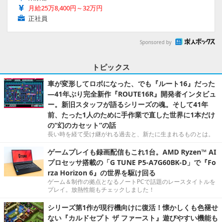
月給25万8,400円～32万円
正社員
Sponsored by
トピックス
車が変形してロボになった、でも『ルート16』だった
―41年ぶり完全新作『ROUTE16R』開発者インタビュ
ー。新旧スタッフが語るシリーズの魂。そして41年
前、たった1人のために手作業で直した世界に1本だけ
の“幻のカセット”の話
長い時を経て受け継がれる過去と、新たに生まれるものとは。
ゲームプレイも録画配信もこれ1台。AMD Ryzen™ AI
プロセッサ搭載の「G TUNE P5-A7G60BK-D」で『Fo
rza Horizon 6』の世界を駆け回る
ゲーム＆制作の拠点となるノートPCで話題のレースタイトルを
プレイ。放熱性能もチェックしました！
シリーズ第1作が現行機向けに復活！懐かしくも色褪せ
ない『カルドセプト ザ ファースト』遊びやすい機能も