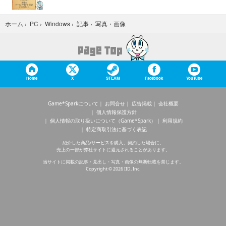
写真・画像
ホーム
›
PC
›
Windows
›
記事
›
Home
X
STEAM
Facebook
YouTube
Game*Sparkについて
お問合せ
広告掲載
会社概要
個人情報保護方針
個人情報の取り扱いについて（Game*Spark）
利用規約
特定商取引法に基づく表記
紹介した商品/サービスを購入、契約した場合に、
売上の一部が弊社サイトに還元されることがあります。
当サイトに掲載の記事・見出し・写真・画像の無断転載を禁じます。
Copyright © 2026 IID, Inc.