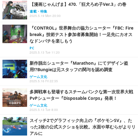
【漫画じゃんげま】470.「狂犬ろめ子Ver.3」の巻
連載・特集
2025.5.19 Mon 20:00
『CONTROL』世界舞台の協力シューター『FBC: Fire
break』技術テスト参加者募集開始！一足先にカオス
なドンパチを楽しもう
PC
2025.5.13 Tue 11:20
新作脱出シューター『Marathon』にてデザイン盗
用!?Bungieは元スタッフの関与を認め調査
ゲーム文化
2025.5.16 Fri 22:35
多脚戦車も登場するスチームパンクな第一次世界大戦
PvPシューター『Disposable Corps』発表！
ゲーム文化
2025.5.13 Tue 8:00
スイッチ2でグラフィック向上の『ポケモンSV』、た
った2枚の公式スクショを比較。水面や草むらがよりリ
アルに