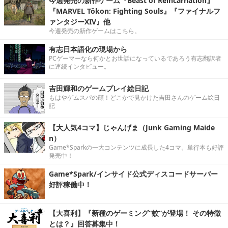
今週発売の新作ゲーム『Beast of Reincarnation』
『MARVEL Tōkon: Fighting Souls』『ファイナルフ
ァンタジーXIV』他
今週発売の新作ゲームはこちら。
有志日本語化の現場から
PCゲーマーなら何かとお世話になっているであろう有志翻訳者
に連続インタビュー。
吉田輝和のゲームプレイ絵日記
もはやゲムスパの顔！どこかで見かけた吉田さんのゲーム絵日
記
【大人気4コマ】じゃんげま（Junk Gaming Maide
n）
Game*Sparkの一大コンテンツに成長した4コマ。単行本も好評
発売中！
Game*Spark/インサイド公式ディスコードサーバー
好評稼働中！
【大喜利】『新種のゲーミング“蚊”が登場！ その特徴
とは？』回答募集中！