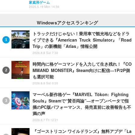
家庭用ゲーム
2025.5.19 Mon 14:56
Windowsアクセスランキング
トラックだけじゃない！乗用車で観光地などをドラ
イブできる『American Truck Simulator』「Road
Trip」の新機能「Atlas」情報公開
2026.8.8 Sat 7:30
時間内に格ゲーコマンドを入力して生き残れ！『CO
MMAND MONSTER』Steam向けに配信―1P/2P側
も選択可能
2026.8.8 Sat 0:30
マーベル新作格ゲー『MARVEL Tōkon: Fighting
Souls』Steamで“賛否両論”―オープンベータで指
摘のPC版パフォーマンス、発売直前に改善報告も不
満の声
2026.8.7 Fri 12:21
『ゴーストリコン ワイルドランズ』無料アプデ「La