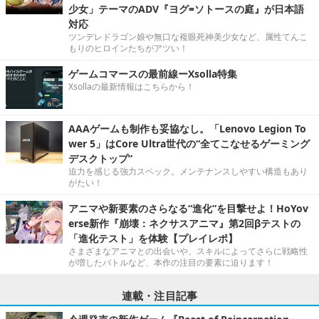
少女」テーマのADV『ヨグ=ソトースの庭』が日本語
対応
ツンデレドラゴン娘や無口な複眼死神美少女など、属性てんこ
もりのヒロインたちがアツい！
ゲームコマースの最前線ーXsolla特集
Xsollaの最新情報はこちらから！
AAAゲームも制作も妥協なし。「Lenovo Legion To
wer 5」はCore Ultra世代の“全てこなせるゲーミング
デスクトップ”
迫力を感じる強力スペック。メンテナンスしやすい構造もあり
がたい！
アニマや新要素のさらなる“進化”を目撃せよ！HoYov
erse新作『崩壊：ネクサスアニマ』第2回βテストの
「進化テスト」を体験【プレイレポ】
さまざまなアニマとの出会いや、スキルによってさらに戦略性
が増したバトルなど、本作の注目の要素に迫ります！
連載・注目記事