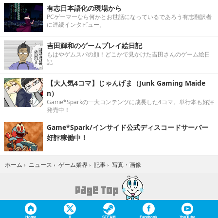
有志日本語化の現場から
PCゲーマーなら何かとお世話になっているであろう有志翻訳者
に連続インタビュー。
吉田輝和のゲームプレイ絵日記
もはやゲムスパの顔！どこかで見かけた吉田さんのゲーム絵日
記
【大人気4コマ】じゃんげま（Junk Gaming Maide
n）
Game*Sparkの一大コンテンツに成長した4コマ。単行本も好評
発売中！
Game*Spark/インサイド公式ディスコードサーバー
好評稼働中！
写真・画像
ホーム
›
ニュース
›
ゲーム業界
›
記事
›
Home
X
STEAM
Facebook
YouTube