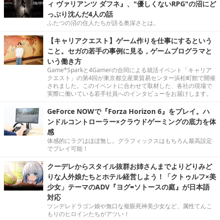
ィ ヴァリアンツ ダフネ』、"優しくないRPG"の沼にど
っぷり沈んだ4人の話
ふたつの沼の住人たちが語る奥深さとは。
【キャリアクエスト】ゲーム作りを仕事にするという
こと。セガの若手の事例に見る，ゲームプログラマと
いう働き方
Game*Sparkと4Gamerの合同による就活イベント「キャリア
クエスト」の第4回が東京都立産業貿易センター浜松町館で開催
されました。このイベントに合わせて取材した、各社の現場で
実際に働いている若手社員へのインタビューをお届けします。
GeForce NOWで『Forza Horizon 6』をプレイ。ハ
ンドルコントローラー×クラウドゲーミングの底力を体
感
体感的にラグはほぼ無し。グラフィックスはもちろん最高設定
でプレイ可能！
クーデレからスタイル抜群お姉さんまでよりどりみど
りな人外娘たちとホテル経営しよう！「クトゥルフ×美
少女」テーマのADV『ヨグ=ソトースの庭』が日本語
対応
ツンデレドラゴン娘や無口な複眼死神美少女など、属性てんこ
もりのヒロインたちがアツい！