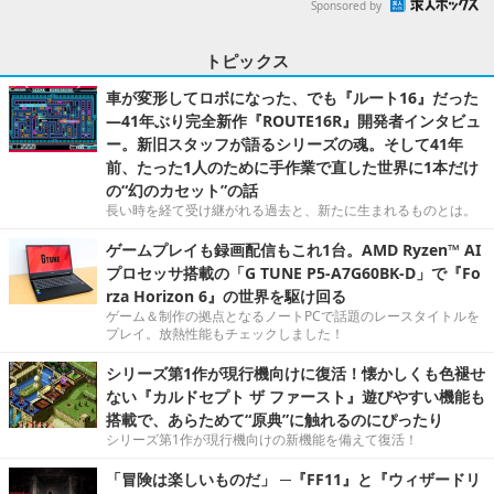
Sponsored by
トピックス
車が変形してロボになった、でも『ルート16』だった
―41年ぶり完全新作『ROUTE16R』開発者インタビュ
ー。新旧スタッフが語るシリーズの魂。そして41年
前、たった1人のために手作業で直した世界に1本だけ
の“幻のカセット”の話
長い時を経て受け継がれる過去と、新たに生まれるものとは。
ゲームプレイも録画配信もこれ1台。AMD Ryzen™ AI
プロセッサ搭載の「G TUNE P5-A7G60BK-D」で『Fo
rza Horizon 6』の世界を駆け回る
ゲーム＆制作の拠点となるノートPCで話題のレースタイトルを
プレイ。放熱性能もチェックしました！
シリーズ第1作が現行機向けに復活！懐かしくも色褪せ
ない『カルドセプト ザ ファースト』遊びやすい機能も
搭載で、あらためて“原典”に触れるのにぴったり
シリーズ第1作が現行機向けの新機能を備えて復活！
「冒険は楽しいものだ」 ─『FF11』と『ウィザードリ