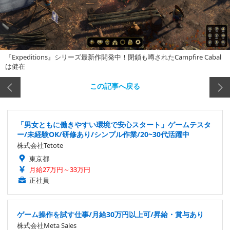
『Expeditions』シリーズ最新作開発中！閉鎖も噂されたCampfire Cabal
は健在
この記事へ戻る
「男女ともに働きやすい環境で安心スタート」ゲームテスタ
ー/未経験OK/研修あり/シンプル作業/20~30代活躍中
株式会社Tetote
東京都
月給27万円～33万円
正社員
ゲーム操作を試す仕事/月給30万円以上可/昇給・賞与あり
株式会社Meta Sales