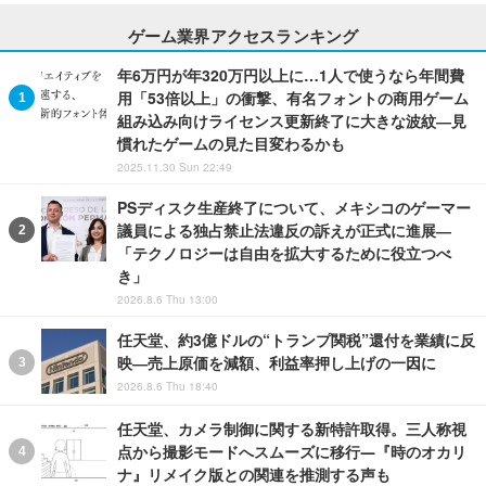
ゲーム業界アクセスランキング
年6万円が年320万円以上に…1人で使うなら年間費
用「53倍以上」の衝撃、有名フォントの商用ゲーム
組み込み向けライセンス更新終了に大きな波紋―見
慣れたゲームの見た目変わるかも
2025.11.30 Sun 22:49
PSディスク生産終了について、メキシコのゲーマー
議員による独占禁止法違反の訴えが正式に進展―
「テクノロジーは自由を拡大するために役立つべ
き」
2026.8.6 Thu 13:00
任天堂、約3億ドルの“トランプ関税”還付を業績に反
映―売上原価を減額、利益率押し上げの一因に
2026.8.6 Thu 18:40
任天堂、カメラ制御に関する新特許取得。三人称視
点から撮影モードへスムーズに移行―『時のオカリ
ナ』リメイク版との関連を推測する声も