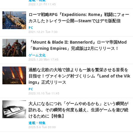
2022.1.21 Fri 11:45
ローマ戦略RPG『Expeditions: Rome』戦闘にフォー
カスしたトレイラー公開―Steamではデモ版配信
PC
2021.12.21 Tue 7:30
『Mount & Blade II: Bannerlord』ローマ帝国Mod
「Burning Empires」完成版は2月にリリース！
ゲーム文化
2025.1.20 Mon 17:45
過酷な北欧の大地で誰よりも一族を繁栄させる首長を
目指せ！ヴァイキング村づくりシム『Land of the Vik
ings』正式リリース
PC
2023.10.10 Tue 11:45
大人になるにつれ「ゲームやめるかも」という瞬間が
訪れる。その瞬間を何度も越え、生涯ゲームを遊び続
けるために【特集】
連載・特集
2025.5.6 Tue 20:00