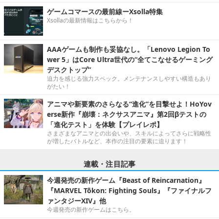
ゲームコマースの最前線ーXsolla特集
Xsollaの最新情報はこちらから！
AAAゲームも制作も妥協なし。「Lenovo Legion To
wer 5」はCore Ultra世代の“全てこなせるゲーミング
デスクトップ”
迫力を感じる強力スペック。メンテナンスしやすい構造もあり
がたい！
アニマや新要素のさらなる“進化”を目撃せよ！HoYov
erse新作『崩壊：ネクサスアニマ』第2回βテストの
「進化テスト」を体験【プレイレポ】
さまざまなアニマとの出会いや、スキルによってさらに戦略性
が増したバトルなど、本作の注目の要素に迫ります！
連載・注目記事
今週発売の新作ゲーム『Beast of Reincarnation』
『MARVEL Tōkon: Fighting Souls』『ファイナルフ
ァンタジーXIV』他
今週発売の新作ゲームはこちら。