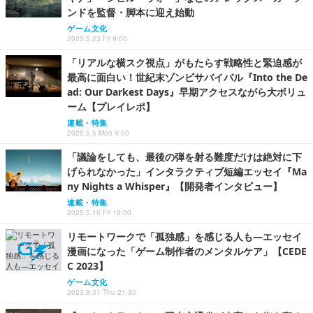
ンドを監督・脚本に迎え始動
ゲーム文化
2025.5.23 Fri 9:00
「リアルな横スク視点」がもたらす戦略性と緊迫感が
最高に面白い！世紀末ゾンビサバイバル『Into the De
ad: Our Darkest Days』早期アクセスながら大ボリュ
ーム【プレイレポ】
連載・特集
2025.5.5 Mon 9:00
「議論をしても、最後の弾を射る難度だけは絶対に下
げられなかった」インタラクティブ短編エッセイ『Ma
ny Nights a Whisper』【開発者インタビュー】
連載・特集
2025.5.16 Fri 18:00
リモートワークで「孤独感」を感じる人も―エッセイ
漫画になった「ゲーム制作者のメンタルケア」【CEDE
C 2023】
ゲーム文化
2023.8.31 Thu 21:30