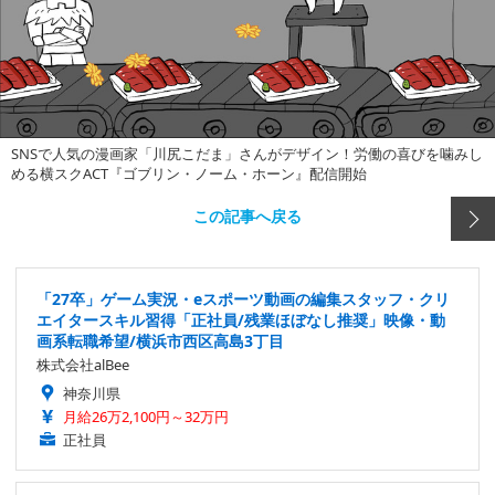
SNSで人気の漫画家「川尻こだま」さんがデザイン！労働の喜びを噛みし
める横スクACT『ゴブリン・ノーム・ホーン』配信開始
この記事へ戻る
「27卒」ゲーム実況・eスポーツ動画の編集スタッフ・クリ
エイタースキル習得「正社員/残業ほぼなし推奨」映像・動
画系転職希望/横浜市西区高島3丁目
株式会社alBee
神奈川県
月給26万2,100円～32万円
正社員