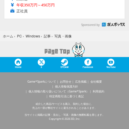
年収350万円～450万円
正社員
Sponsored by
写真・画像
ホーム
›
PC
›
Windows
›
記事
›
Home
X
STEAM
Facebook
YouTube
Game*Sparkについて
お問合せ
広告掲載
会社概要
個人情報保護方針
個人情報の取り扱いについて（Game*Spark）
利用規約
特定商取引法に基づく表記
紹介した商品/サービスを購入、契約した場合に、
売上の一部が弊社サイトに還元されることがあります。
当サイトに掲載の記事・見出し・写真・画像の無断転載を禁じます。
Copyright © 2026 IID, Inc.