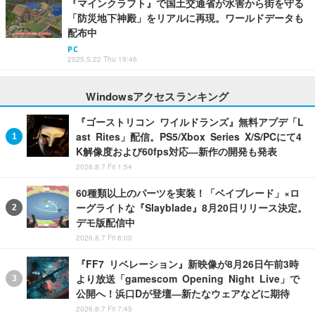
『マインクラフト』で国土交通省が水害から街を守る
「防災地下神殿」をリアルに再現。ワールドデータも
配布中
PC
2025.5.22 Thu 19:46
Windowsアクセスランキング
『ゴーストリコン ワイルドランズ』無料アプデ「L
ast Rites」配信。PS5/Xbox Series X/S/PCにて4
K解像度および60fps対応―新作の開発も発表
2026.8.7 Fri 1:54
60種類以上のパーツを実装！「ベイブレード」×ロ
ーグライトな『Slayblade』8月20日リリース決定。
デモ版配信中
2026.8.7 Fri 8:00
『FF7 リベレーション』新映像が8月26日午前3時
より放送「gamescom Opening Night Live」で
公開へ！浜口Dが登壇―新たなウェアなどに期待
2026.8.7 Fri 7:45