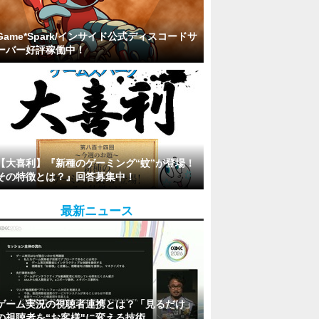
Game*Spark/インサイド公式ディスコードサ
ーバー好評稼働中！
【大喜利】『新種のゲーミング“蚊”が登場！
その特徴とは？』回答募集中！
最新ニュース
ゲーム実況の視聴者連携とは？「見るだけ」
の視聴者を“お客様"に変える技術