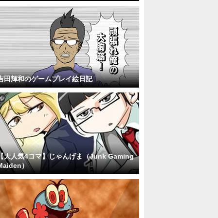
吉田輝和のゲームプレイ絵日記
【大人気4コマ】じゃんげま（Junk Gaming
Maiden）