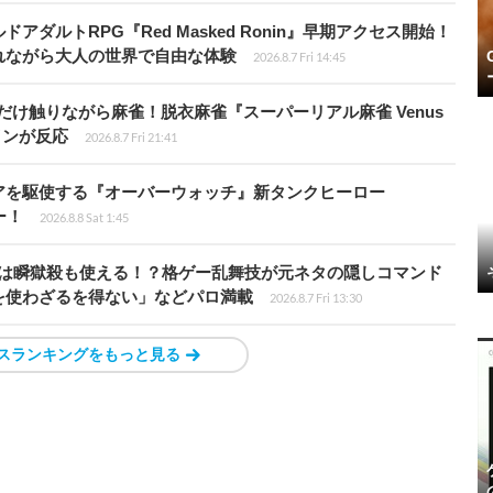
ダルトRPG『Red Masked Ronin』早期アクセス開始！
れながら大人の世界で自由な体験
2026.8.7 Fri 14:45
だけ触りながら麻雀！脱衣麻雀『スーパーリアル麻雀 Venus
インが反応
2026.8.7 Fri 21:41
アを駆使する『オーバーウォッチ』新タンクヒーロー
ー！
2026.8.8 Sat 1:45
プールは瞬獄殺も使える！？格ゲー乱舞技が元ネタの隠しコマンド
を使わざるを得ない」などパロ満載
2026.8.7 Fri 13:30
スランキングをもっと見る