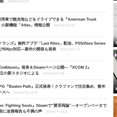
可能
2026.8.8 Sat 0:30
車で観光地などをドライブできる『American Truck
rip」の新機能「Atlas」情報公開
2026.8.8 Sat 7:30
ズ』無料アプデ「Last Rites」配信。PS5/Xbox Series
よび60fps対応―新作の開発も発表
2026.8.7 Fri 1:54
ndbloom』発表＆Steamページ公開―『XCOM 2』
開発者設立の新スタジオによる
2026.8.8 Sat 7:00
PG『Beaten Path』正式発表！クラファンで注目集め、数年
ースへ
2026.8.6 Thu 12:30
: Fighting Souls』Steamで“賛否両論”―オープンベータで
前に改善報告も不満の声
2026.8.7 Fri 12:21