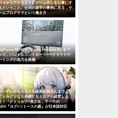
【キャリアクエスト】ゲーム作りを仕事にす
るということ。セガの若手の事例に見る，ゲ
ームプログラマという働き方
GeForce NOWで『Forza Horizon 6』をプ
レイ。ハンドルコントローラー×クラウドゲ
ーミングの底力を体感
クーデレからスタイル抜群お姉さんまでより
どりみどりな人外娘たちとホテル経営しよ
う！「クトゥルフ×美少女」テーマの
ADV『ヨグ=ソトースの庭』が日本語対応