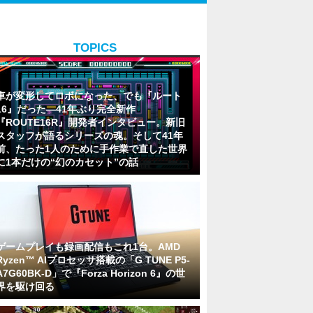
TOPICS
車が変形してロボになった、でも『ルート
16』だった―41年ぶり完全新作
『ROUTE16R』開発者インタビュー。新旧
スタッフが語るシリーズの魂。そして41年
前、たった1人のために手作業で直した世界
に1本だけの“幻のカセット”の話
ゲームプレイも録画配信もこれ1台。AMD
Ryzen™ AIプロセッサ搭載の「G TUNE P5-
A7G60BK-D」で『Forza Horizon 6』の世
界を駆け回る