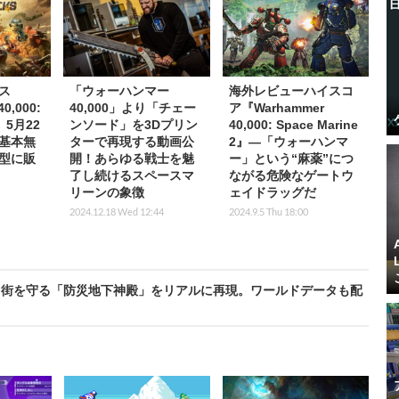
ス
「ウォーハンマー
海外レビューハイスコ
0,000:
40,000」より「チェー
ア『Warhammer
s』5月22
ンソード」を3Dプリン
40,000: Space Marine
基本無
ターで再現する動画公
2』―「ウォーハンマ
型に販
開！あらゆる戦士を魅
ー」という“麻薬”につ
了し続けるスペースマ
ながる危険なゲートウ
リーンの象徴
ェイドラッグだ
2024.12.18 Wed 12:44
2024.9.5 Thu 18:00
ら街を守る「防災地下神殿」をリアルに再現。ワールドデータも配