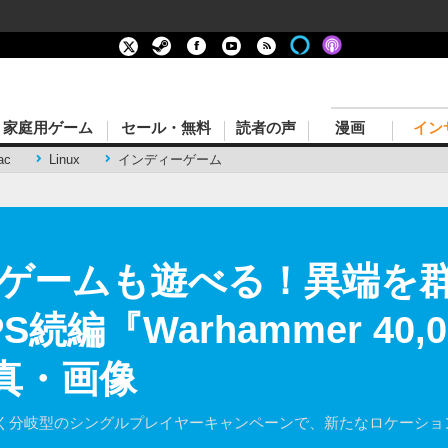
家庭用ゲーム
セール・無料
読者の声
漫画
イン
ac
Linux
インディーゲーム
ゲームも遊べる！異端を
編『Warhammer 40,000
真・画像
く分岐型のシングルプレイヤーキャンペーンで、新たなロケーショ