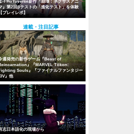
よ！HoYoverse新作『崩壊：ネクサスアニ
マ』第2回βテストの「進化テスト」を体験
【プレイレポ】
連載・注目記事
今週発売の新作ゲーム『Beast of
Reincarnation』『MARVEL Tōkon:
Fighting Souls』『ファイナルファンタジー
XIV』他
有志日本語化の現場から