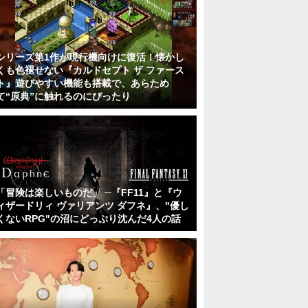
シリーズ第1作が現行機向けに復活！懐かし
くも色褪せない『カルドセプト ザ ファース
ト』遊びやすい機能も搭載で、あらため
て“原典”に触れるのにぴったり
「冒険は楽しいものだ」 ─『FF11』と『ウ
ィザードリィ ヴァリアンツ ダフネ』、"優し
くないRPG"の沼にどっぷり沈んだ4人の話