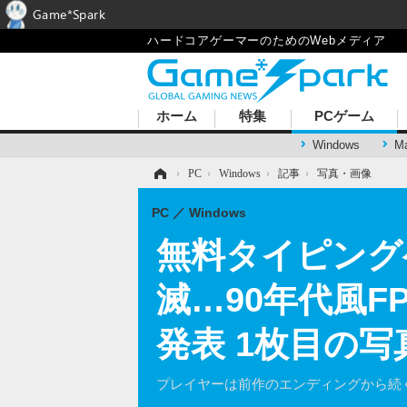
Game*Spark
ハードコアゲーマーのためのWebメディア
ホーム
特集
PCゲーム
Windows
M
ホーム
›
PC
›
Windows
›
記事
›
写真・画像
PC
Windows
無料タイピング
滅…90年代風FPS続
発表 1枚目の写
プレイヤーは前作のエンディングから続