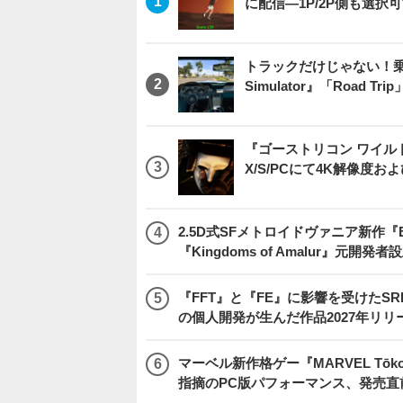
に配信―1P/2P側も選択
トラックだけじゃない！乗用
Simulator』「Road T
『ゴーストリコン ワイルドラン
X/S/PCにて4K解像度お
2.5D式SFメトロイドヴァニア新作『E
『Kingdoms of Amalur』元
『FFT』と『FE』に影響を受けたSR
の個人開発が生んだ作品2027年リリ
マーベル新作格ゲー『MARVEL Tōkon
指摘のPC版パフォーマンス、発売直