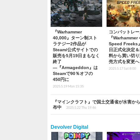
『Warhammer
コンバットレー
40,000』ターン制スト
『Warhammer 4
ラテジー2作品が
Speed Freek
Steam/公式サイトでの
日正式化決定＆
販売を5月19日まもなく
料から買い切り
終了
売方式を変更へ
―『Armageddon』は
2025.5.17 Sat 8:00
Steamで90％オフの
450円に
2025.5.19 Mon 15:35
『マインクラフト』で国土交通省が水害か
布中
2025.5.22 Thu 19:46
Devolver Digital