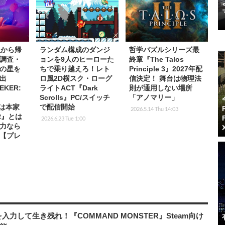
星から帰
ランダム構成のダンジ
哲学パズルシリーズ最
調査・
ョンを9人のヒーローた
終章『The Talos
の星を
ちで乗り越えろ！レト
Principle 3』2027年配
出
ロ風2D横スク・ローグ
信決定！ 舞台は物理法
EKER:
ライトACT『Dark
則が通用しない場所
Scrolls』PC/スイッチ
「アノマリー」
s』は本家
で配信開始
2026.5.14 Thu 14:03
ER』とは
2026.6.23 Tue 1:00
力なら
【プレ
力して生き残れ！『COMMAND MONSTER』Steam向け