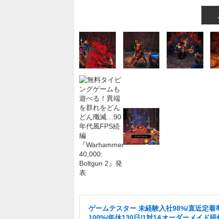
ゲームテスター 未経験入社98%/直近定着
100%/年休130日/1対1&オーダーメイド研