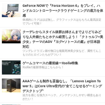
GeForce NOWで『Forza Horizon 6』をプレイ。ハ
ンドルコントローラー×クラウドゲーミングの底力を体
感
体感的にラグはほぼ無し。グラフィックスはもちろん最高設定
でプレイ可能！
クーデレからスタイル抜群お姉さんまでよりどりみど
りな人外娘たちとホテル経営しよう！「クトゥルフ×美
少女」テーマのADV『ヨグ=ソトースの庭』が日本語
対応
ツンデレドラゴン娘や無口な複眼死神美少女など、属性てんこ
もりのヒロインたちがアツい！
ゲームコマースの最前線ーXsolla特集
Xsollaの最新情報はこちらから！
AAAゲームも制作も妥協なし。「Lenovo Legion To
wer 5」はCore Ultra世代の“全てこなせるゲーミング
デスクトップ”
迫力を感じる強力スペック。メンテナンスしやすい構造もあり
がたい！