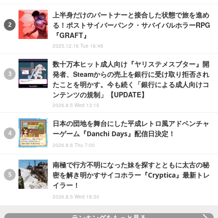
上半身だけのパートナーと接合した状態で旅を進め
る！ポストサイバーパンク・サバイバルホラーRPG
『GRAFT』
2025.12.16 Tue 16:48
数十万本ヒット成人向け『ヤリステメスブター』開
発者、Steamからの売上を銀行に受け取り拒否され
たことを明かす。今も続く「銀行による成人向けコ
ンテンツの規制」【UPDATE】
2026.8.5 Wed 13:15
日本の団地を舞台にした平成レトロ風アドベンチャ
ーゲーム『Danchi Days』配信日決定！
2026.8.6 Thu 7:00
南極で行方不明になった妹を探すとともに太古の秘
密を解き明かすサイコホラー『Cryptica』最新トレ
イラー！
2026.8.5 Wed 18:30
ランキングをもっと見る