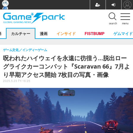
search
menu
料
カルチャー
漫画
インサイド
FISTBUMP
ゲムマイド
ゲーム文化
インディーゲーム
呪われたハイウェイを永遠に彷徨う…脱出ロー
グライクカーコンバット『Scaravan 66』7月よ
り早期アクセス開始 7枚目の写真・画像
2025.5.23 Fri 16:25