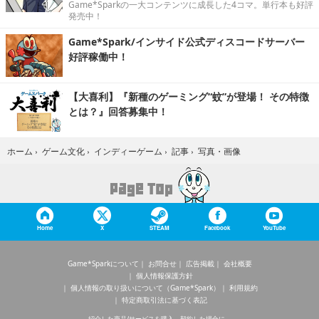
Game*Sparkの一大コンテンツに成長した4コマ。単行本も好評
発売中！
Game*Spark/インサイド公式ディスコードサーバー
好評稼働中！
【大喜利】『新種のゲーミング“蚊”が登場！ その特徴
とは？』回答募集中！
写真・画像
ホーム
›
ゲーム文化
›
インディーゲーム
›
記事
›
Home
X
STEAM
Facebook
YouTube
Game*Sparkについて
お問合せ
広告掲載
会社概要
個人情報保護方針
個人情報の取り扱いについて（Game*Spark）
利用規約
特定商取引法に基づく表記
紹介した商品/サービスを購入、契約した場合に、