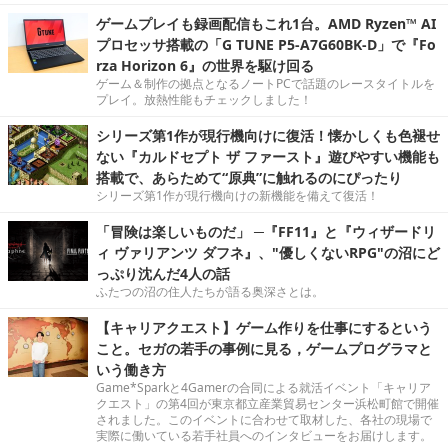
ゲームプレイも録画配信もこれ1台。AMD Ryzen™ AI
プロセッサ搭載の「G TUNE P5-A7G60BK-D」で『Fo
rza Horizon 6』の世界を駆け回る
ゲーム＆制作の拠点となるノートPCで話題のレースタイトルを
プレイ。放熱性能もチェックしました！
シリーズ第1作が現行機向けに復活！懐かしくも色褪せ
ない『カルドセプト ザ ファースト』遊びやすい機能も
搭載で、あらためて“原典”に触れるのにぴったり
シリーズ第1作が現行機向けの新機能を備えて復活！
「冒険は楽しいものだ」 ─『FF11』と『ウィザードリ
ィ ヴァリアンツ ダフネ』、"優しくないRPG"の沼にど
っぷり沈んだ4人の話
ふたつの沼の住人たちが語る奥深さとは。
【キャリアクエスト】ゲーム作りを仕事にするという
こと。セガの若手の事例に見る，ゲームプログラマと
いう働き方
Game*Sparkと4Gamerの合同による就活イベント「キャリア
クエスト」の第4回が東京都立産業貿易センター浜松町館で開催
されました。このイベントに合わせて取材した、各社の現場で
実際に働いている若手社員へのインタビューをお届けします。