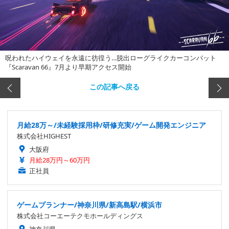
呪われたハイウェイを永遠に彷徨う…脱出ローグライクカーコンバット
『Scaravan 66』7月より早期アクセス開始
この記事へ戻る
月給28万～/未経験採用枠/研修充実/ゲーム開発エンジニア
株式会社HIGHEST
大阪府
月給28万円～60万円
正社員
ゲームプランナー/神奈川県/新高島駅/横浜市
株式会社コーエーテクモホールディングス