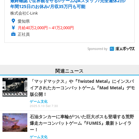
最終確認で世界観を守る!/ゲームQAスタッフ/完全週休2日/
年間125日のお休み/月収35万円も可能
株式会社C-Link
愛知県
月給40万2,000円～41万2,000円
正社員
Sponsored by
関連ニュース
「マッドマックス」や『Twisted Metal』にインスパ
イアされたカーコンバットゲーム『Mad Metal』デモ
版公開！
ゲーム文化
2025.5.10 Sat 7:30
石油タンカーに車輪がついた巨大ボスも登場する荒野
爆走カーコンバットゲーム『FUMES』最新トレイラ
ー！
ゲーム文化