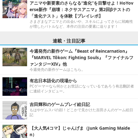
アニマや新要素のさらなる“進化”を目撃せよ！HoYov
erse新作『崩壊：ネクサスアニマ』第2回βテストの
「進化テスト」を体験【プレイレポ】
さまざまなアニマとの出会いや、スキルによってさらに戦略性
が増したバトルなど、本作の注目の要素に迫ります！
連載・注目記事
今週発売の新作ゲーム『Beast of Reincarnation』
『MARVEL Tōkon: Fighting Souls』『ファイナルフ
ァンタジーXIV』他
今週発売の新作ゲームはこちら。
有志日本語化の現場から
PCゲーマーなら何かとお世話になっているであろう有志翻訳者
に連続インタビュー。
吉田輝和のゲームプレイ絵日記
もはやゲムスパの顔！どこかで見かけた吉田さんのゲーム絵日
記
【大人気4コマ】じゃんげま（Junk Gaming Maide
n）