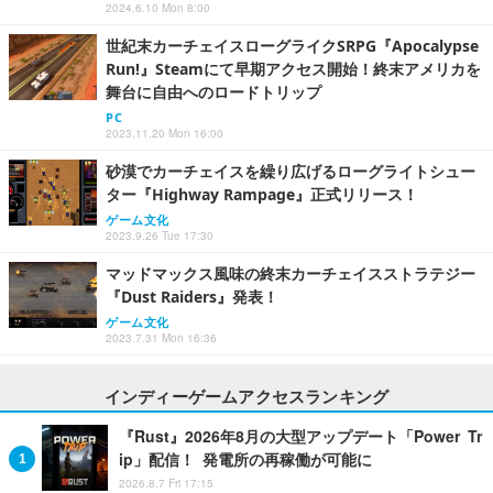
2024.6.10 Mon 8:00
世紀末カーチェイスローグライクSRPG『Apocalypse
Run!』Steamにて早期アクセス開始！終末アメリカを
舞台に自由へのロードトリップ
PC
2023.11.20 Mon 16:00
砂漠でカーチェイスを繰り広げるローグライトシュー
ター『Highway Rampage』正式リリース！
ゲーム文化
2023.9.26 Tue 17:30
マッドマックス風味の終末カーチェイスストラテジー
『Dust Raiders』発表！
ゲーム文化
2023.7.31 Mon 16:36
インディーゲームアクセスランキング
『Rust』2026年8月の大型アップデート「Power Tr
ip」配信！ 発電所の再稼働が可能に
2026.8.7 Fri 17:15