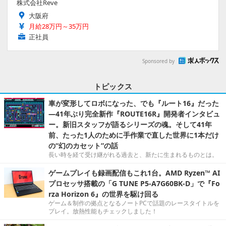
株式会社Reve
大阪府
月給28万円～35万円
正社員
Sponsored by
トピックス
車が変形してロボになった、でも『ルート16』だった
―41年ぶり完全新作『ROUTE16R』開発者インタビュ
ー。新旧スタッフが語るシリーズの魂。そして41年
前、たった1人のために手作業で直した世界に1本だけ
の“幻のカセット”の話
長い時を経て受け継がれる過去と、新たに生まれるものとは。
ゲームプレイも録画配信もこれ1台。AMD Ryzen™ AI
プロセッサ搭載の「G TUNE P5-A7G60BK-D」で『Fo
rza Horizon 6』の世界を駆け回る
ゲーム＆制作の拠点となるノートPCで話題のレースタイトルを
プレイ。放熱性能もチェックしました！