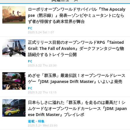
ローポリオープンワールドサバイバル『The Apocaly
pse（黙示録）』発表―ゾンビやミュータントになら
ず者が徘徊する終末世界が舞台
PC
2025.5.24 Sat 1:07
正式リリース目前のオープンワールドRPG『Tainted
Grail: The Fall of Avalon』ダークファンタジーな物
語紹介するトレイラー公開
PC
2025.5.22 Thu 23:30
めざせ「群玉県」最速伝説！オープンワールドレース
ゲー『JDM: Japanese Drift Master』いよいよ発売
PC
2025.5.22 Thu 13:15
日本らしさに溢れた「群玉県」を走るのは最高だ！シ
ムケードなオープンワールドカーレース『JDM: Japan
ese Drift Master』プレイレポ
連載・特集
2025.5.21 Wed 23:00