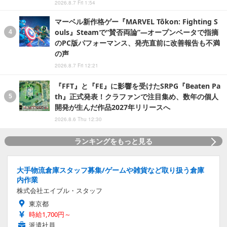
2026.8.7 Fri 1:54
マーベル新作格ゲー『MARVEL Tōkon: Fighting S
ouls』Steamで“賛否両論”―オープンベータで指摘
のPC版パフォーマンス、発売直前に改善報告も不満
の声
2026.8.7 Fri 12:21
『FFT』と『FE』に影響を受けたSRPG『Beaten Pa
th』正式発表！クラファンで注目集め、数年の個人
開発が生んだ作品2027年リリースへ
2026.8.6 Thu 12:30
ランキングをもっと見る
大手物流倉庫スタッフ募集/ゲームや雑貨など取り扱う倉庫
内作業
株式会社エイブル・スタッフ
東京都
時給1,700円～
派遣社員