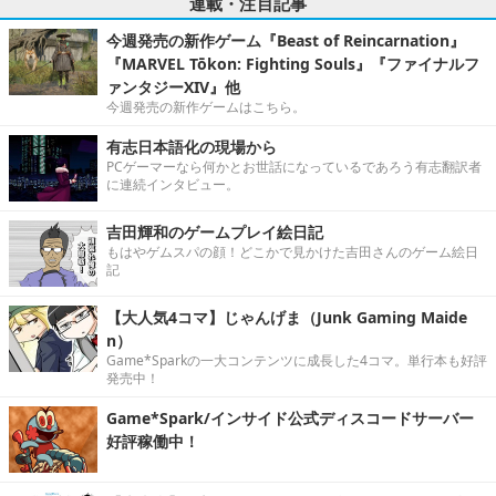
連載・注目記事
今週発売の新作ゲーム『Beast of Reincarnation』
『MARVEL Tōkon: Fighting Souls』『ファイナルフ
ァンタジーXIV』他
今週発売の新作ゲームはこちら。
有志日本語化の現場から
PCゲーマーなら何かとお世話になっているであろう有志翻訳者
に連続インタビュー。
吉田輝和のゲームプレイ絵日記
もはやゲムスパの顔！どこかで見かけた吉田さんのゲーム絵日
記
【大人気4コマ】じゃんげま（Junk Gaming Maide
n）
Game*Sparkの一大コンテンツに成長した4コマ。単行本も好評
発売中！
Game*Spark/インサイド公式ディスコードサーバー
好評稼働中！