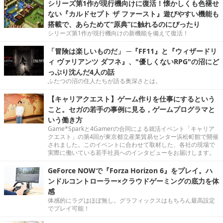
シリーズ第1作が現行機向けに復活！懐かしくも色褪せ
ない『カルドセプト ザ ファースト』遊びやすい機能も
搭載で、あらためて“原典”に触れるのにぴったり
シリーズ第1作が現行機向けの新機能を備えて復活！
「冒険は楽しいものだ」 ─『FF11』と『ウィザードリ
ィ ヴァリアンツ ダフネ』、"優しくないRPG"の沼にど
っぷり沈んだ4人の話
ふたつの沼の住人たちが語る奥深さとは。
【キャリアクエスト】ゲーム作りを仕事にするという
こと。セガの若手の事例に見る，ゲームプログラマと
いう働き方
Game*Sparkと4Gamerの合同による就活イベント「キャリア
クエスト」の第4回が東京都立産業貿易センター浜松町館で開催
されました。このイベントに合わせて取材した、各社の現場で
実際に働いている若手社員へのインタビューをお届けします。
GeForce NOWで『Forza Horizon 6』をプレイ。ハ
ンドルコントローラー×クラウドゲーミングの底力を体
感
体感的にラグはほぼ無し。グラフィックスはもちろん最高設定
でプレイ可能！