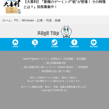
【大喜利】『新種のゲーミング“蚊”が登場！ その特徴
とは？』回答募集中！
写真・画像
ホーム
›
PC
›
Windows
›
記事
›
Home
X
STEAM
Facebook
YouTube
Game*Sparkについて
お問合せ
広告掲載
会社概要
個人情報保護方針
個人情報の取り扱いについて（Game*Spark）
利用規約
特定商取引法に基づく表記
紹介した商品/サービスを購入、契約した場合に、
売上の一部が弊社サイトに還元されることがあります。
当サイトに掲載の記事・見出し・写真・画像の無断転載を禁じます。
Copyright © 2026 IID, Inc.