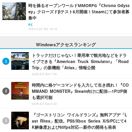
時を操るオープンワールドMMORPG『Chrono Odyss
ey』クローズドβテスト6月開催！Steamにて参加者募
集中
PC
2025.5.20 Tue 19:16
Windowsアクセスランキング
トラックだけじゃない！乗用車で観光地などをドラ
イブできる『American Truck Simulator』「Road
Trip」の新機能「Atlas」情報公開
2026.8.8 Sat 7:30
時間内に格ゲーコマンドを入力して生き残れ！『CO
MMAND MONSTER』Steam向けに配信―1P/2P側
も選択可能
2026.8.8 Sat 0:30
『ゴーストリコン ワイルドランズ』無料アプデ「L
ast Rites」配信。PS5/Xbox Series X/S/PCにて4
K解像度および60fps対応―新作の開発も発表