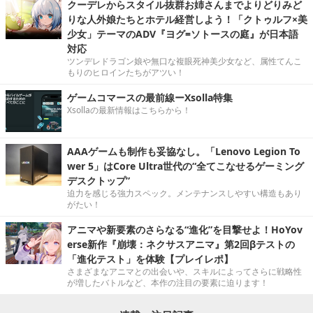
クーデレからスタイル抜群お姉さんまでよりどりみど
りな人外娘たちとホテル経営しよう！「クトゥルフ×美
少女」テーマのADV『ヨグ=ソトースの庭』が日本語
対応
ツンデレドラゴン娘や無口な複眼死神美少女など、属性てんこ
もりのヒロインたちがアツい！
ゲームコマースの最前線ーXsolla特集
Xsollaの最新情報はこちらから！
AAAゲームも制作も妥協なし。「Lenovo Legion To
wer 5」はCore Ultra世代の“全てこなせるゲーミング
デスクトップ”
迫力を感じる強力スペック。メンテナンスしやすい構造もあり
がたい！
アニマや新要素のさらなる“進化”を目撃せよ！HoYov
erse新作『崩壊：ネクサスアニマ』第2回βテストの
「進化テスト」を体験【プレイレポ】
さまざまなアニマとの出会いや、スキルによってさらに戦略性
が増したバトルなど、本作の注目の要素に迫ります！