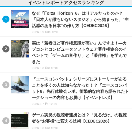
イベントレポートアクセスランキング
なぜ『Forza Horizon 6』はリアルだったのか？
「日本人が誰もいないスタジオ」から始まった、“生
活感のある日本"の作り方【CEDEC2026】
2026.8.9 Sun 12:00
実は「若者ほど著作権意識が高い」んですよ！―カ
プコンとコンピュータソフトウェア著作権協会のイ
ベントで「ゲームの音作り」と「著作権」を学んで
きた
2026.8.8 Sat 12:00
『エースコンバット』シリーズにストーリーがある
ことを多くの人は知らなかった！？『エースコンバ
ット8』先行体験会レポ。衝撃的な内容も語られたト
ークショーの内容もお届け【イベントレポ】
2026.8.7 Fri 12:30
ゲーム実況の視聴者連携とは？「見るだけ」の視聴
者を“お客様"に変える技術【CEDEC2026】
2026.8.8 Sat 12:30