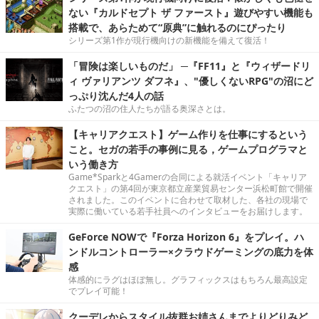
ない『カルドセプト ザ ファースト』遊びやすい機能も
搭載で、あらためて“原典”に触れるのにぴったり
シリーズ第1作が現行機向けの新機能を備えて復活！
「冒険は楽しいものだ」 ─『FF11』と『ウィザードリ
ィ ヴァリアンツ ダフネ』、"優しくないRPG"の沼にど
っぷり沈んだ4人の話
ふたつの沼の住人たちが語る奥深さとは。
【キャリアクエスト】ゲーム作りを仕事にするという
こと。セガの若手の事例に見る，ゲームプログラマと
いう働き方
Game*Sparkと4Gamerの合同による就活イベント「キャリア
クエスト」の第4回が東京都立産業貿易センター浜松町館で開催
されました。このイベントに合わせて取材した、各社の現場で
実際に働いている若手社員へのインタビューをお届けします。
GeForce NOWで『Forza Horizon 6』をプレイ。ハ
ンドルコントローラー×クラウドゲーミングの底力を体
感
体感的にラグはほぼ無し。グラフィックスはもちろん最高設定
でプレイ可能！
クーデレからスタイル抜群お姉さんまでよりどりみど