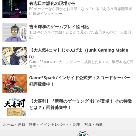
有志日本語化の現場から
PCゲーマーなら何かとお世話になっているであろう有志翻訳者
に連続インタビュー。
吉田輝和のゲームプレイ絵日記
もはやゲムスパの顔！どこかで見かけた吉田さんのゲーム絵日
記
【大人気4コマ】じゃんげま（Junk Gaming Maide
n）
Game*Sparkの一大コンテンツに成長した4コマ。単行本も好評
発売中！
Game*Spark/インサイド公式ディスコードサーバー
好評稼働中！
【大喜利】『新種のゲーミング“蚊”が登場！ その特徴
とは？』回答募集中！
写真・画像
ホーム
›
連載・特集
›
イベントレポート
›
記事
›