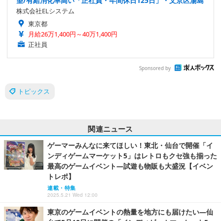
望/有給消化率高い「正社員・年間休日125日」・文京区湯島
株式会社ELシステム
東京都
月給26万1,400円～40万1,400円
正社員
Sponsored by
トピックス
関連ニュース
ゲーマーみんなに来てほしい！東北・仙台で開催「イ
ンディゲームマーケット5」はレトロもクセ強も揃った
最高のゲームイベント―試遊も物販も大盛況【イベン
トレポ】
連載・特集
2025.5.21 Wed 12:00
東京のゲームイベントの熱量を地方にも届けたい―仙