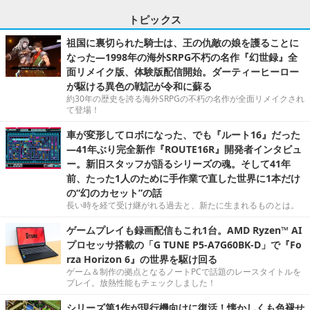
トピックス
祖国に裏切られた騎士は、王の仇敵の娘を護ることに
なった―1998年の海外SRPG不朽の名作『幻世録』全
面リメイク版、体験版配信開始。ダーティーヒーロー
が駆ける異色の戦記が令和に蘇る
約30年の歴史を誇る海外SRPGの不朽の名作が全面リメイクされ
て登場！
車が変形してロボになった、でも『ルート16』だった
―41年ぶり完全新作『ROUTE16R』開発者インタビュ
ー。新旧スタッフが語るシリーズの魂。そして41年
前、たった1人のために手作業で直した世界に1本だけ
の“幻のカセット”の話
長い時を経て受け継がれる過去と、新たに生まれるものとは。
ゲームプレイも録画配信もこれ1台。AMD Ryzen™ AI
プロセッサ搭載の「G TUNE P5-A7G60BK-D」で『Fo
rza Horizon 6』の世界を駆け回る
ゲーム＆制作の拠点となるノートPCで話題のレースタイトルを
プレイ。放熱性能もチェックしました！
シリーズ第1作が現行機向けに復活！懐かしくも色褪せ