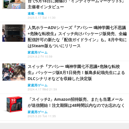
台で5月18日に開催の「インディゲームマーケット5」
主催者インタビュー
連載・特集
2025.5.17 Sat 11:30
人気ホラーADVシリーズ『アパシー 鳴神学園七不思議
+危険な転校生』スイッチ向けパッケージ版発売、全編
配信許可の新たな「配信ガイドライン」も。8月中旬に
はSteam版もついにリリース
家庭用ゲーム
2024.8.2 Fri 10:59
スイッチ『アパシー 鳴神学園七不思議+危険な転校
生』パッケージ版8月1日発売！飯島多紀哉先生による
DLCシナリオなどを収録した決定版
家庭用ゲーム
2024.4.17 Wed 21:59
「スイッチ2」Amazon招待販売、またも当選メール
が送信開始！注文期限は48時間以内なのでお忘れなく
家庭用ゲーム
2025.5.20 Tue 11:35