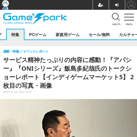
search
menu
グ
特集
PCゲーム
家庭用ゲーム
セール/無料
カルチャ
連載・特集
イベントレポート
サービス精神たっぷりの内容に感動！『アパシ
ー』『ONIシリーズ』飯島多紀哉氏のトークシ
ョーレポート【インディゲームマーケット5】 2
枚目の写真・画像
2025.5.25 Sun 9:00