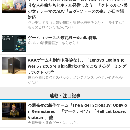
りな人外娘たちとホテル経営しよう！「クトゥルフ×美
少女」テーマのADV『ヨグ=ソトースの庭』が日本語
対応
ツンデレドラゴン娘や無口な複眼死神美少女など、属性てんこ
もりのヒロインたちがアツい！
ゲームコマースの最前線ーXsolla特集
Xsollaの最新情報はこちらから！
AAAゲームも制作も妥協なし。「Lenovo Legion To
wer 5」はCore Ultra世代の“全てこなせるゲーミング
デスクトップ”
迫力を感じる強力スペック。メンテナンスしやすい構造もあり
がたい！
連載・注目記事
今週発売の新作ゲーム『The Elder Scrolls IV: Oblivio
n Remastered』『アークナイツ』『Hell Let Loose:
Vietnam』他
今週発売の新作ゲームはこちら。