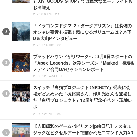
Y XIV GOODS SHOP」では巨大なエーテライトも
お出迎え
2026.8.6 Thu 12:15
『ドラゴンズドグマ 2：ダークアリズン』は装備の
オシャレ要素も拡張！気になるボリュームは？木下
D＆大山Pインタビュー
2026.7.14 Tue 0:00
ブラッドハウンドがリワークへ！8月5日スタートの
『Apex Legends』次期シーズン「Marked」概要&
メディア合同QAセッションレポート
2026.7.29 Wed 0:00
スイッチ『白猫プロジェクト INFINITY』発表に会
場がどよめいた！梶裕貴さん、緑川光さんも登場し
た『白猫プロジェクト』12周年記念イベント現地レ
ポ
2026.7.24 Fri 12:50
【吉田輝和のゲームパビリオンjp絵日記】ノスタル
ジックなピクセルアートで描かれたコマンド入力AD