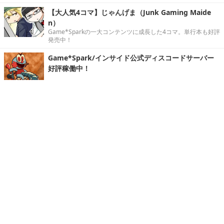
【大人気4コマ】じゃんげま（Junk Gaming Maide
n）
Game*Sparkの一大コンテンツに成長した4コマ。単行本も好評
発売中！
Game*Spark/インサイド公式ディスコードサーバー
好評稼働中！
写真・画像
ホーム
›
連載・特集
›
イベントレポート
›
記事
›
Home
X
STEAM
Facebook
YouTube
Game*Sparkについて
お問合せ
広告掲載
会社概要
個人情報保護方針
個人情報の取り扱いについて（Game*Spark）
利用規約
特定商取引法に基づく表記
紹介した商品/サービスを購入、契約した場合に、
売上の一部が弊社サイトに還元されることがあります。