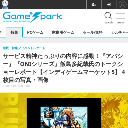
search
menu
グ
特集
PCゲーム
家庭用ゲーム
セール/無料
カルチャ
連載・特集
イベントレポート
サービス精神たっぷりの内容に感動！『アパシ
ー』『ONIシリーズ』飯島多紀哉氏のトークシ
ョーレポート【インディゲームマーケット5】 4
枚目の写真・画像
2025.5.25 Sun 9:00