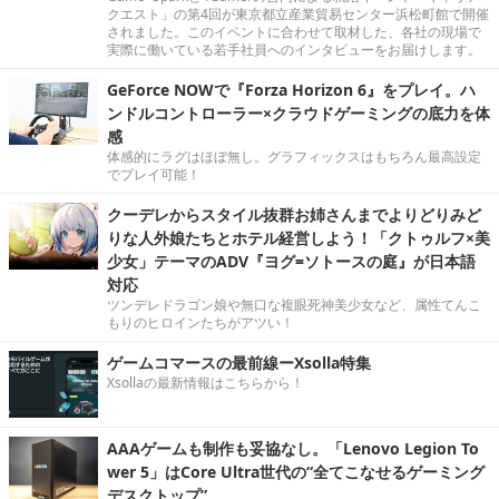
クエスト」の第4回が東京都立産業貿易センター浜松町館で開催
されました。このイベントに合わせて取材した、各社の現場で
実際に働いている若手社員へのインタビューをお届けします。
GeForce NOWで『Forza Horizon 6』をプレイ。ハ
ンドルコントローラー×クラウドゲーミングの底力を体
感
体感的にラグはほぼ無し。グラフィックスはもちろん最高設定
でプレイ可能！
クーデレからスタイル抜群お姉さんまでよりどりみど
りな人外娘たちとホテル経営しよう！「クトゥルフ×美
少女」テーマのADV『ヨグ=ソトースの庭』が日本語
対応
ツンデレドラゴン娘や無口な複眼死神美少女など、属性てんこ
もりのヒロインたちがアツい！
ゲームコマースの最前線ーXsolla特集
Xsollaの最新情報はこちらから！
AAAゲームも制作も妥協なし。「Lenovo Legion To
wer 5」はCore Ultra世代の“全てこなせるゲーミング
デスクトップ”