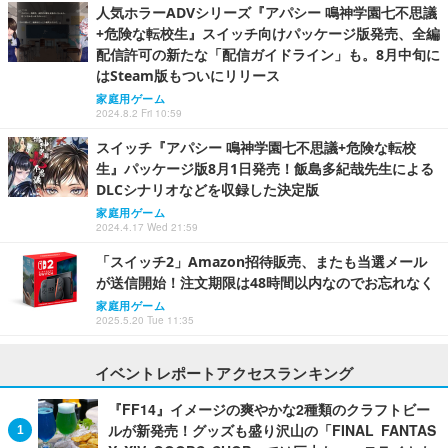
人気ホラーADVシリーズ『アパシー 鳴神学園七不思議
+危険な転校生』スイッチ向けパッケージ版発売、全編
配信許可の新たな「配信ガイドライン」も。8月中旬に
はSteam版もついにリリース
家庭用ゲーム
2024.8.2 Fri 10:59
スイッチ『アパシー 鳴神学園七不思議+危険な転校
生』パッケージ版8月1日発売！飯島多紀哉先生による
DLCシナリオなどを収録した決定版
家庭用ゲーム
2024.4.17 Wed 21:59
「スイッチ2」Amazon招待販売、またも当選メール
が送信開始！注文期限は48時間以内なのでお忘れなく
家庭用ゲーム
2025.5.20 Tue 11:35
イベントレポートアクセスランキング
『FF14』イメージの爽やかな2種類のクラフトビー
ルが新発売！グッズも盛り沢山の「FINAL FANTAS