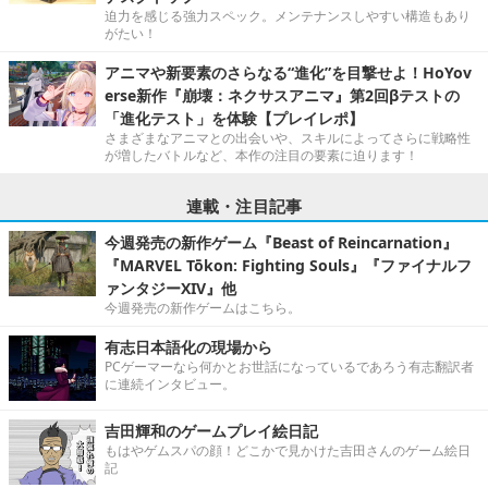
迫力を感じる強力スペック。メンテナンスしやすい構造もあり
がたい！
アニマや新要素のさらなる“進化”を目撃せよ！HoYov
erse新作『崩壊：ネクサスアニマ』第2回βテストの
「進化テスト」を体験【プレイレポ】
さまざまなアニマとの出会いや、スキルによってさらに戦略性
が増したバトルなど、本作の注目の要素に迫ります！
連載・注目記事
今週発売の新作ゲーム『Beast of Reincarnation』
『MARVEL Tōkon: Fighting Souls』『ファイナルフ
ァンタジーXIV』他
今週発売の新作ゲームはこちら。
有志日本語化の現場から
PCゲーマーなら何かとお世話になっているであろう有志翻訳者
に連続インタビュー。
吉田輝和のゲームプレイ絵日記
もはやゲムスパの顔！どこかで見かけた吉田さんのゲーム絵日
記