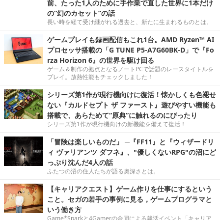
前、たった1人のために手作業で直した世界に1本だけ
の“幻のカセット”の話
長い時を経て受け継がれる過去と、新たに生まれるものとは。
ゲームプレイも録画配信もこれ1台。AMD Ryzen™ AI
プロセッサ搭載の「G TUNE P5-A7G60BK-D」で『Fo
rza Horizon 6』の世界を駆け回る
ゲーム＆制作の拠点となるノートPCで話題のレースタイトルを
プレイ。放熱性能もチェックしました！
シリーズ第1作が現行機向けに復活！懐かしくも色褪せ
ない『カルドセプト ザ ファースト』遊びやすい機能も
搭載で、あらためて“原典”に触れるのにぴったり
シリーズ第1作が現行機向けの新機能を備えて復活！
「冒険は楽しいものだ」 ─『FF11』と『ウィザードリ
ィ ヴァリアンツ ダフネ』、"優しくないRPG"の沼にど
っぷり沈んだ4人の話
ふたつの沼の住人たちが語る奥深さとは。
【キャリアクエスト】ゲーム作りを仕事にするという
こと。セガの若手の事例に見る，ゲームプログラマと
いう働き方
Game*Sparkと4Gamerの合同による就活イベント「キャリア