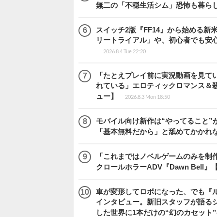
無二の「不穏生活シム」恐怖も暮ら
スイッチ2版『FF14』から始める新
リートライアル」や、初心者でも安
2026.8.4 Tue 22:20
「たとえプレイ前に実況動画を見て
れている」エロティックロマンス＆殺人ミ
ュー】
2026.8.3 Mon 18:50
モバイル向け新作は“やってること”が
「基本無料だから」と舐めてかかれ
「これまではノベルゲームのみを制
クロールホラーADV『Dawn Bel
車が変形してロボになった、でも『ルー
インタビュー。新旧スタッフが語るシ
した世界に1本だけの“幻のカセット