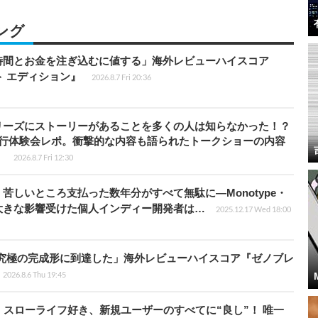
ング
時間とお金を注ぎ込むに値する」海外レビューハイスコア
ート エディション』
2026.8.7 Fri 20:36
リーズにストーリーがあることを多くの人は知らなかった！？
先行体験会レポ。衝撃的な内容も語られたトークショーの内容
】
2026.8.7 Fri 12:30
苦しいところ支払った数年分がすべて無駄に―Monotype・
大きな影響受けた個人インディー開発者は…
2025.12.17 Wed 18:00
に究極の完成形に到達した」海外レビューハイスコア『ゼノブレ
2026.8.6 Thu 19:45
スローライフ好き、新規ユーザーのすべてに“良し”！ 唯一