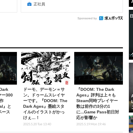
正社員
Sponsored by
Dark
ドーモ、デーモン＝サ
『DOOM: The Dark
ー300
ン。ドゥームスレイヤ
Ages』評判は上々も
作
ーです。『DOOM: The
Steam同時プレイヤー
nal』と
Dark Ages』墨絵スタ
数は前作の3分の1
ペース
イルのイラストがかっ
に...Game Pass初日対
けぇ…！
応が影響か
2025.5.20 Tue 13:40
2025.5.19 Mon 19:46