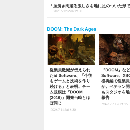
「血湧き肉躍る激しさを地に足のついた形で実現し
2025.5.12 Mon 19:30
DOOM: The Dark Ages
従業員激減が伝えられ
『DOOM』など
たid Software、「今後
Software、X
もゲームと技術を作り
模再編で従業員
続ける」と表明。チー
か。ベテラン開
ム規模は『DOOM
もスタジオを離
(2016)』開発当時とほ
報告
ぼ同じ
2026.7.7 Tue 21:15
2026.7.11 Sat 6:30