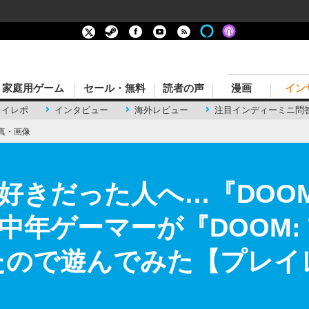
家庭用ゲーム
セール・無料
読者の声
漫画
イン
レイレポ
インタビュー
海外レビュー
注目インディーミニ問
真・画像
好きだった人へ…『DOOM
ゲーマーが『DOOM: Th
ったので遊んでみた【プレイ