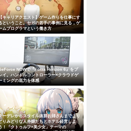
【キャリアクエスト】ゲーム作りを仕事にす
るということ。セガの若手の事例に見る，ゲ
ームプログラマという働き方
GeForce NOWで『Forza Horizon 6』をプ
レイ。ハンドルコントローラー×クラウドゲ
ーミングの底力を体感
クーデレからスタイル抜群お姉さんまでより
どりみどりな人外娘たちとホテル経営しよ
う！「クトゥルフ×美少女」テーマの