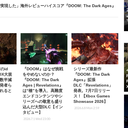
た」海外レビューハイスコア『DOOM: The Dark Ages』
のid
『DOOM』はなぜ挑戦
シリーズ最新作
BOX大規
をやめないのか？
『DOOM: The Dark
数半減
『DOOM: The Dark
Ages』拡張
発者ら
Ages | Revelations』
DLC「Revelations」
れると
は“槍”を導入、高難度
発表。7月7日リリー
エンドコンテンツやシ
ス！【Xbox Games
リーズへの敬意も盛り
Showcase 2026】
込んだ大型DLC【イン
2026.6.8 Mon 2:59
タビュー】
2026.7.1 Wed 23:00