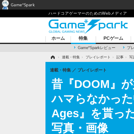
Game*Spark
ハードコアゲーマーのためのWebメディア
ホーム
特集
PCゲーム
Game*Sparkレビュー
プ
ホーム
›
連載・特集
›
プレイレポート
›
記事
›
写
連載・特集
プレイレポート
昔『DOOM』が
ハマらなかった中年
Ages』を貰
写真・画像