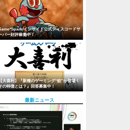
Game*Spark/インサイド公式ディスコードサ
ーバー好評稼働中！
【大喜利】『新種のゲーミング“蚊”が登場！
その特徴とは？』回答募集中！
最新ニュース