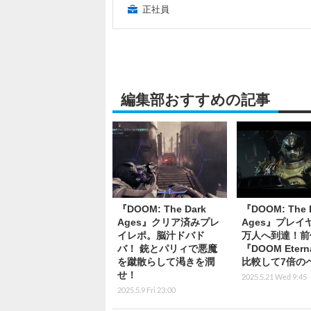
正社員
編集部おすすめの記事
『DOOM: The Dark
『DOOM: The 
Ages』クリア済みプレ
Ages』プレイヤ
イレポ。脳汁ドバド
万人へ到達！前
バ！ 銃とパリィで悪魔
『DOOM Eter
を蹴散らして渇きを潤
比較して7倍の
せ！
2025.5.21 Wed 9:45
2025.5.9 Fri 23:00