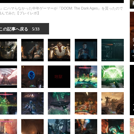
にハマらなかった中年ゲーマーが『DOOM: The Dark Ages』を貰ったので
遊んでみた【プレイレポ】
この記事へ戻る
5/33