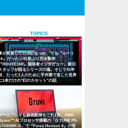
TOPICS
車が変形してロボになった、でも『ルート
16』だった―41年ぶり完全新作
『ROUTE16R』開発者インタビュー。新旧
スタッフが語るシリーズの魂。そして41年
前、たった1人のために手作業で直した世界
に1本だけの“幻のカセット”の話
ゲームプレイも録画配信もこれ1台。AMD
Ryzen™ AIプロセッサ搭載の「G TUNE P5-
A7G60BK-D」で『Forza Horizon 6』の世