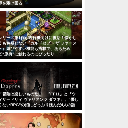
界を駆け回る
シリーズ第1作が現行機向けに復活！懐かし
くも色褪せない『カルドセプト ザ ファース
ト』遊びやすい機能も搭載で、あらため
て“原典”に触れるのにぴったり
「冒険は楽しいものだ」 ─『FF11』と『ウ
ィザードリィ ヴァリアンツ ダフネ』、"優し
くないRPG"の沼にどっぷり沈んだ4人の話