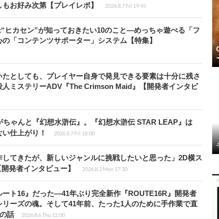
しもお好み次第【プレイレポ】
2026.8.7 Fri 19:45
米“ヒカセン”が知っておきたい10のこと―めっちゃ遊べる「フ
心の「コンテンツサポーター」システム【特集】
いたとしても、プレイヤー自身で発見できる要素は十分に残さ
ステリーADV『The Crimson Maid』【開発者インタビ
ちゃんと『幻想水滸伝』。『幻想水滸伝 STAR LEAP』は
ない仕上がり！
2026.8.7 Fri 18:00
作してきたが、新しいジャンルに挑戦したいと思った」2D横ス
l』【開発者インタビュー】
2026.8.3 Mon 17:30
ト16』だった―41年ぶり完全新作『ROUTE16R』開発者
リーズの魂。そして41年前、たった1人のために手作業で直
”の話
2026.8.6 Thu 12:00