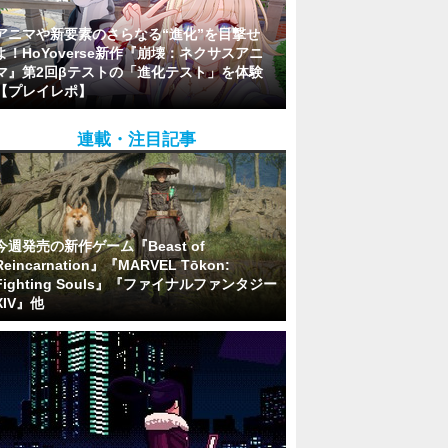
アニマや新要素のさらなる“進化”を目撃せ
よ！HoYoverse新作『崩壊：ネクサスアニ
マ』第2回βテストの「進化テスト」を体験
【プレイレポ】
連載・注目記事
今週発売の新作ゲーム『Beast of
Reincarnation』『MARVEL Tōkon:
Fighting Souls』『ファイナルファンタジー
XIV』他