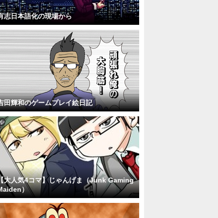
有志日本語化の現場から
吉田輝和のゲームプレイ絵日記
【大人気4コマ】じゃんげま（Junk Gaming
Maiden）