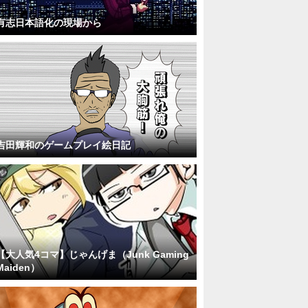
有志日本語化の現場から
吉田輝和のゲームプレイ絵日記
【大人気4コマ】じゃんげま（Junk Gaming
Maiden）