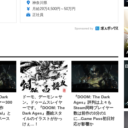
神奈川県
月給29万4,500円～50万円
正社員
Sponsored by
Dark
ドーモ、デーモン＝サ
『DOOM: The Dark
ー300
ン。ドゥームスレイヤ
Ages』評判は上々も
作
ーです。『DOOM: The
Steam同時プレイヤー
nal』と
Dark Ages』墨絵スタ
数は前作の3分の1
ペース
イルのイラストがかっ
に...Game Pass初日対
けぇ…！
応が影響か