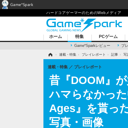
Game*Spark
ハードコアゲーマーのためのWebメディア
ホーム
特集
PCゲーム
Game*Sparkレビュー
プ
ホーム
›
連載・特集
›
プレイレポート
›
記事
›
写
連載・特集
プレイレポート
昔『DOOM』が
ハマらなかった中年
Ages』を貰っ
写真・画像