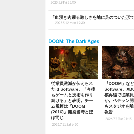
2025.5.9 Fri 23:00
「血湧き肉躍る激しさを地に足のついた形で実現し
2025.5.12 Mon 19:30
DOOM: The Dark Ages
従業員激減が伝えられ
『DOOM』など
たid Software、「今後
Software、X
もゲームと技術を作り
模再編で従業員
続ける」と表明。チー
か。ベテラン開
ム規模は『DOOM
もスタジオを離
(2016)』開発当時とほ
報告
ぼ同じ
2026.7.7 Tue 21:15
2026.7.11 Sat 6:30