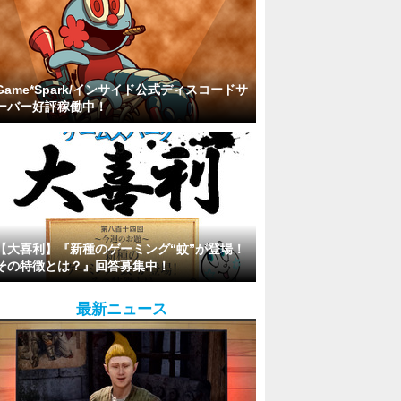
Game*Spark/インサイド公式ディスコードサ
ーバー好評稼働中！
【大喜利】『新種のゲーミング“蚊”が登場！
その特徴とは？』回答募集中！
最新ニュース