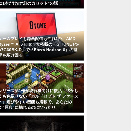
に1本だけの“幻のカセット”の話
ゲームプレイも録画配信もこれ1台。AMD
Ryzen™ AIプロセッサ搭載の「G TUNE P5-
A7G60BK-D」で『Forza Horizon 6』の世
界を駆け回る
シリーズ第1作が現行機向けに復活！懐かし
くも色褪せない『カルドセプト ザ ファース
ト』遊びやすい機能も搭載で、あらため
て“原典”に触れるのにぴったり