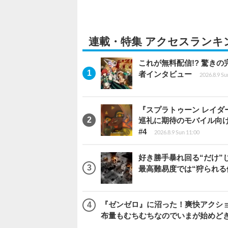
連載・特集 アクセスランキ
これが無料配信!? 驚き
者インタビュー
2026.8.9 Su
『スプラトゥーン レイダース
巡礼に期待のモバイル向
#4
2026.8.9 Sun 11:00
好き勝手暴れ回る“だけ”
最高難易度では“狩られる
『ゼンゼロ』に沼った！爽快アクシ
布量もむちむちなのでいまが始めど