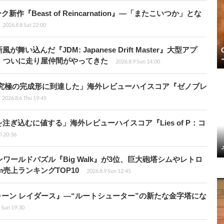
新作『Beast of Reincarnation』―「またこいつか」とな
2026.8.8 Sat 22:00
込んだ『JDM: Japanese Drift Master』大型アプ
、ついに走り屋仲間がやってきた
2026.8.9 Sun 14:00
に究極の完成形に到達した」海外レビューハイスコア『ゼノブレ
2026.8.6 Thu 19:45
ぎ込むに値する」海外レビューハイスコア『Lies of P：コ
ri 20:36
ワールドパズル『Big Walk』が3位、巨大砲塔シムやレトロ
m売上ランキングTOP10
2026.8.9 Sun 12:45
ラトゥーン レイダース』―“ルートシューター”の新たな金字塔にな
 Sun 19:30