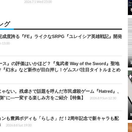
2026.7.1 Wed 23:00
ング
の完成度誇る『FE』ライクなSRPG『ユレイシア英雄戦記』開発
n 13:00
』の評価はいかほど？『鬼武者 Way of the Sword』聖地
け『幻水』など新作が目白押し！ゲムスパ注目タイトルまとめ
じゃない。残虐さで話題を呼んだ市民虐殺ゲーム『Hatred』、
側”に―一変する楽しみ方をご紹介【特集】
2026.8.9 Sun 12:30
ョンも豊満ボディも「らしさ」だ！2周年記念で新キャラも配
き
2026.8.8 Sat 19:00