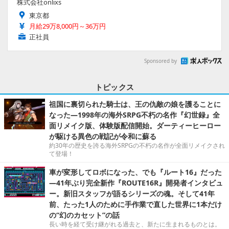
株式会社onlixs
東京都
月給29万8,000円～36万円
正社員
Sponsored by
トピックス
祖国に裏切られた騎士は、王の仇敵の娘を護ることに
なった―1998年の海外SRPG不朽の名作『幻世録』全
面リメイク版、体験版配信開始。ダーティーヒーロー
が駆ける異色の戦記が令和に蘇る
約30年の歴史を誇る海外SRPGの不朽の名作が全面リメイクされ
て登場！
車が変形してロボになった、でも『ルート16』だった
―41年ぶり完全新作『ROUTE16R』開発者インタビュ
ー。新旧スタッフが語るシリーズの魂。そして41年
前、たった1人のために手作業で直した世界に1本だけ
の“幻のカセット”の話
長い時を経て受け継がれる過去と、新たに生まれるものとは。