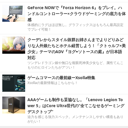
GeForce NOWで『Forza Horizon 6』をプレイ。ハ
ンドルコントローラー×クラウドゲーミングの底力を体
感
体感的にラグはほぼ無し。グラフィックスはもちろん最高設定
でプレイ可能！
クーデレからスタイル抜群お姉さんまでよりどりみど
りな人外娘たちとホテル経営しよう！「クトゥルフ×美
少女」テーマのADV『ヨグ=ソトースの庭』が日本語
対応
ツンデレドラゴン娘や無口な複眼死神美少女など、属性てんこ
もりのヒロインたちがアツい！
ゲームコマースの最前線ーXsolla特集
Xsollaの最新情報はこちらから！
AAAゲームも制作も妥協なし。「Lenovo Legion To
wer 5」はCore Ultra世代の“全てこなせるゲーミング
デスクトップ”
迫力を感じる強力スペック。メンテナンスしやすい構造もあり
がたい！