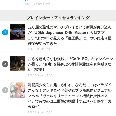
PC
2025.5.24 Sat 13:42
プレイレポートアクセスランキング
走り屋の聖地にマルチプレイという新風が舞い込ん
だ『JDM: Japanese Drift Master』大型アプ
デ。“あの峠”が見える「群玉県」に、ついに走り屋
仲間がやってきた
2026.8.9 Sun 14:00
古さを超えてなお強烈。『CoD: BO』キャンペーン
が描く、“真実”を揺さぶる物語体験は今も色褪せな
い【特集】
2026.8.9 Sun 17:30
毎朝美少女らに起こされる。なんだここはパラダイ
スかな！アンドロイド美少女プラモ原作ビジュアル
ノベル『ヴァルキリーチューン：機械仕掛けのア
イ』で待つのは二面性の物語【ゲムスパロボゲーカ
タログ】
2026.8.9 Sun 18:00