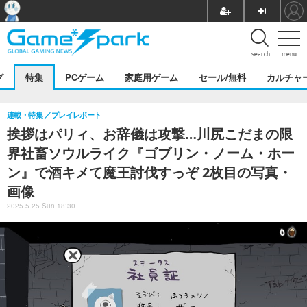
search
menu
グ
特集
PCゲーム
家庭用ゲーム
セール/無料
カルチャ
連載・特集
プレイレポート
挨拶はパリィ、お辞儀は攻撃…川尻こだまの限
界社畜ソウルライク『ゴブリン・ノーム・ホー
ン』で酒キメて魔王討伐すっぞ 2枚目の写真・
画像
2025.5.25 Sun 18:30