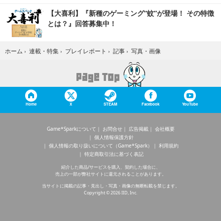
【大喜利】『新種のゲーミング“蚊”が登場！ その特徴
とは？』回答募集中！
写真・画像
ホーム
›
連載・特集
›
プレイレポート
›
記事
›
Home
X
STEAM
Facebook
YouTube
Game*Sparkについて
お問合せ
広告掲載
会社概要
個人情報保護方針
個人情報の取り扱いについて（Game*Spark）
利用規約
特定商取引法に基づく表記
紹介した商品/サービスを購入、契約した場合に、
売上の一部が弊社サイトに還元されることがあります。
当サイトに掲載の記事・見出し・写真・画像の無断転載を禁じます。
Copyright © 2026 IID, Inc.