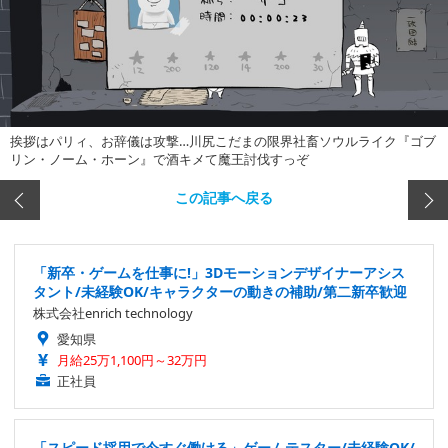
挨拶はパリィ、お辞儀は攻撃…川尻こだまの限界社畜ソウルライク『ゴブ
リン・ノーム・ホーン』で酒キメて魔王討伐すっぞ
この記事へ戻る
「新卒・ゲームを仕事に!」3Dモーションデザイナーアシス
タント/未経験OK/キャラクターの動きの補助/第二新卒歓迎
株式会社enrich technology
愛知県
月給25万1,100円～32万円
正社員
「スピード採用で今すぐ働ける」ゲームテスター/未経験OK/