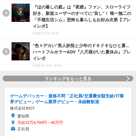
『ほの暮しの庭』は『夜廻』ファン、スローライフ
好き、新規ユーザーのすべてに“良し”！ 唯一無二の
「不穏生活シム」恐怖も暮らしもお好み次第【プレ
イレポ】
2026.8.7 Fri 19:45
“色々デカい”美人妖怪と少年のドキドキなひと夏…
ハートフルホラーADV『八尺様がいた夏休み』プレ
イレポ
2026.8.2 Sun 19:00
ランキングをもっと見る
ゲームデバッカー・資格不問「正社員/交通費全額支給/IT業
界デビュー」ゲーム業界デビュー・未経験歓迎
株式会社RIOT
愛知県
月給32万4,700円～40万円
正社員