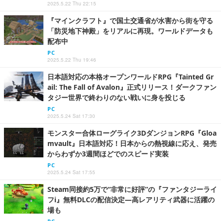
2025.5.22 Thu 22:15
『マインクラフト』で国土交通省が水害から街を守る
「防災地下神殿」をリアルに再現。ワールドデータも
配布中
PC
2025.5.22 Thu 19:46
日本語対応の本格オープンワールドRPG『Tainted Gr
ail: The Fall of Avalon』正式リリース！ダークファン
タジー世界で終わりのない戦いに身を投じる
PC
2025.5.24 Sat 17:30
モンスター合体ローグライク3DダンジョンRPG『Gloa
mvault』日本語対応！日本からの熱視線に応え、発売
からわずか3週間ほどでのスピード実装
PC
2025.5.24 Sat 17:55
Steam同接約5万で“非常に好評”の『ファンタジーライ
フi』無料DLCの配信決定―高レアリティ武器に活躍の
場も