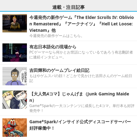
連載・注目記事
今週発売の新作ゲーム『The Elder Scrolls IV: Oblivio
n Remastered』『アークナイツ』『Hell Let Loose:
Vietnam』他
今週発売の新作ゲームはこちら。
有志日本語化の現場から
PCゲーマーなら何かとお世話になっているであろう有志翻訳者
に連続インタビュー。
吉田輝和のゲームプレイ絵日記
もはやゲムスパの顔！どこかで見かけた吉田さんのゲーム絵日
記
【大人気4コマ】じゃんげま（Junk Gaming Maide
n）
Game*Sparkの一大コンテンツに成長した4コマ。単行本も好評
発売中！
Game*Spark/インサイド公式ディスコードサーバー
好評稼働中！