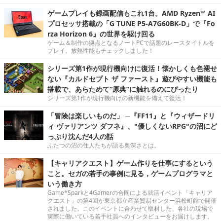
ゲームプレイも録画配信もこれ1台。AMD Ryzen™ AI
プロセッサ搭載の「G TUNE P5-A7G60BK-D」で『Fo
rza Horizon 6』の世界を駆け回る
ゲーム＆制作の拠点となるノートPCで話題のレースタイトルを
プレイ。放熱性能もチェックしました！
シリーズ第1作が現行機向けに復活！懐かしくも色褪せ
ない『カルドセプト ザ ファースト』遊びやすい機能も
搭載で、あらためて“原典”に触れるのにぴったり
シリーズ第1作が現行機向けの新機能を備えて復活！
「冒険は楽しいものだ」 ─『FF11』と『ウィザードリ
ィ ヴァリアンツ ダフネ』、"優しくないRPG"の沼にど
っぷり沈んだ4人の話
ふたつの沼の住人たちが語る奥深さとは。
【キャリアクエスト】ゲーム作りを仕事にするという
こと。セガの若手の事例に見る，ゲームプログラマと
いう働き方
Game*Sparkと4Gamerの合同による就活イベント「キャリア
クエスト」の第4回が東京都立産業貿易センター浜松町館で開催
されました。このイベントに合わせて取材した、各社の現場で
実際に働いている若手社員へのインタビューをお届けします。