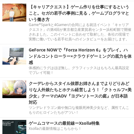
【キャリアクエスト】ゲーム作りを仕事にするという
こと。セガの若手の事例に見る，ゲームプログラマと
いう働き方
Game*Sparkと4Gamerの合同による就活イベント「キャリア
クエスト」の第4回が東京都立産業貿易センター浜松町館で開催
されました。このイベントに合わせて取材した、各社の現場で
実際に働いている若手社員へのインタビューをお届けします。
GeForce NOWで『Forza Horizon 6』をプレイ。ハ
ンドルコントローラー×クラウドゲーミングの底力を体
感
体感的にラグはほぼ無し。グラフィックスはもちろん最高設定
でプレイ可能！
クーデレからスタイル抜群お姉さんまでよりどりみど
りな人外娘たちとホテル経営しよう！「クトゥルフ×美
少女」テーマのADV『ヨグ=ソトースの庭』が日本語
対応
ツンデレドラゴン娘や無口な複眼死神美少女など、属性てんこ
もりのヒロインたちがアツい！
ゲームコマースの最前線ーXsolla特集
Xsollaの最新情報はこちらから！