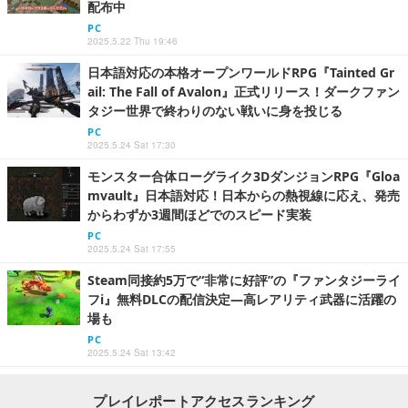
配布中
PC
2025.5.22 Thu 19:46
日本語対応の本格オープンワールドRPG『Tainted Gr
ail: The Fall of Avalon』正式リリース！ダークファン
タジー世界で終わりのない戦いに身を投じる
PC
2025.5.24 Sat 17:30
モンスター合体ローグライク3DダンジョンRPG『Gloa
mvault』日本語対応！日本からの熱視線に応え、発売
からわずか3週間ほどでのスピード実装
PC
2025.5.24 Sat 17:55
Steam同接約5万で“非常に好評”の『ファンタジーライ
フi』無料DLCの配信決定―高レアリティ武器に活躍の
場も
PC
2025.5.24 Sat 13:42
プレイレポートアクセスランキング