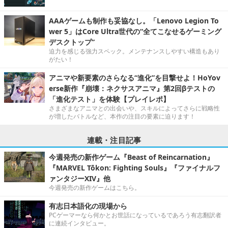
AAAゲームも制作も妥協なし。「Lenovo Legion To
wer 5」はCore Ultra世代の“全てこなせるゲーミング
デスクトップ”
迫力を感じる強力スペック。メンテナンスしやすい構造もあり
がたい！
アニマや新要素のさらなる“進化”を目撃せよ！HoYov
erse新作『崩壊：ネクサスアニマ』第2回βテストの
「進化テスト」を体験【プレイレポ】
さまざまなアニマとの出会いや、スキルによってさらに戦略性
が増したバトルなど、本作の注目の要素に迫ります！
連載・注目記事
今週発売の新作ゲーム『Beast of Reincarnation』
『MARVEL Tōkon: Fighting Souls』『ファイナルフ
ァンタジーXIV』他
今週発売の新作ゲームはこちら。
有志日本語化の現場から
PCゲーマーなら何かとお世話になっているであろう有志翻訳者
に連続インタビュー。