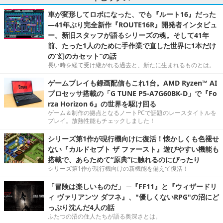
車が変形してロボになった、でも『ルート16』だった
―41年ぶり完全新作『ROUTE16R』開発者インタビュ
ー。新旧スタッフが語るシリーズの魂。そして41年
前、たった1人のために手作業で直した世界に1本だけ
の“幻のカセット”の話
長い時を経て受け継がれる過去と、新たに生まれるものとは。
ゲームプレイも録画配信もこれ1台。AMD Ryzen™ AI
プロセッサ搭載の「G TUNE P5-A7G60BK-D」で『Fo
rza Horizon 6』の世界を駆け回る
ゲーム＆制作の拠点となるノートPCで話題のレースタイトルを
プレイ。放熱性能もチェックしました！
シリーズ第1作が現行機向けに復活！懐かしくも色褪せ
ない『カルドセプト ザ ファースト』遊びやすい機能も
搭載で、あらためて“原典”に触れるのにぴったり
シリーズ第1作が現行機向けの新機能を備えて復活！
「冒険は楽しいものだ」 ─『FF11』と『ウィザードリ
ィ ヴァリアンツ ダフネ』、"優しくないRPG"の沼にど
っぷり沈んだ4人の話
ふたつの沼の住人たちが語る奥深さとは。