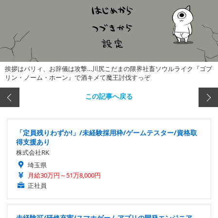
挨拶はパリィ、お辞儀は攻撃…川尻こだまの限界社畜ソウルライク『ゴブ
リン・ノーム・ホーン』で酒キメて魔王討伐すっぞ
この記事へ戻る
「定員残りわずか!」/未経験採用枠/ゲームテスター/資格取
得支援あり
株式会社RK
埼玉県
月給30万円～51万8,000円
正社員
未経験可/研修充実/スマホゲームアプリの開発エンジニア