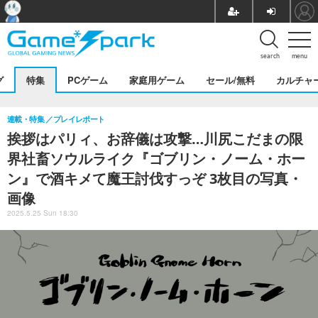
search
menu
グ
特集
PCゲーム
家庭用ゲーム
セール/無料
カルチャ
連載・特集
プレイレポート
挨拶はパリィ、お辞儀は攻撃…川尻こだまの限
界社畜ソウルライク『ゴブリン・ノーム・ホー
ン』で酒キメて魔王討伐すっぞ 3枚目の写真・
画像
2025.5.25 Sun 18:30