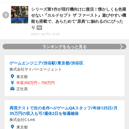
シリーズ第1作が現行機向けに復活！懐かしくも色褪
せない『カルドセプト ザ ファースト』遊びやすい機
能も搭載で、あらためて“原典”に触れるのにぴった
り
PR
2026.7.30 Thu 12:00
ランキングをもっと見る
ゲームエンジニア/渋谷駅/東京都/渋谷区
株式会社サイバーエージェント
東京都
年収350万円～750万円
正社員
再現テストで次の名作へ!/ゲームQAスタッフ/年休125日/月
35万円の収入も可/週休2日を毎週確保
株式会社C-Link
東京都