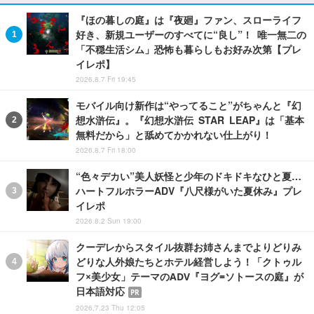
『ほの暮しの庭』は『夜廻』ファン、スローライフ
好き、新規ユーザーのすべてに“良し”！ 唯一無二の
「不穏生活シム」恐怖も暮らしもお好み次第【プレ
イレポ】
2026.8.7 Fri 19:45
モバイル向け新作は“やってること”がちゃんと『幻
想水滸伝』。『幻想水滸伝 STAR LEAP』は「基本
無料だから」と舐めてかかれない仕上がり！
2026.8.7 Fri 18:00
“色々デカい”美人妖怪と少年のドキドキなひと夏…
ハートフルホラーADV『八尺様がいた夏休み』プレ
イレポ
2026.8.2 Sun 19:00
クーデレからスタイル抜群お姉さんまでよりどりみ
どりな人外娘たちとホテル経営しよう！「クトゥル
フ×美少女」テーマのADV『ヨグ=ソトースの庭』が
日本語対応
PR
2026.7.23 Thu 12:05