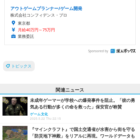
アウトゲームプランナー/ゲーム開発
株式会社コンフィデンス・プロ
東京都
月給40万円～75万円
業務委託
Sponsored by
トピックス
関連ニュース
未成年ゲーマーが学校への爆発事件を阻止。「彼の勇
気ある行動が多くの命を救った」保安官が称賛
ゲーム文化
2025.5.22 Thu 22:15
『マインクラフト』で国土交通省が水害から街を守る
「防災地下神殿」をリアルに再現。ワールドデータも