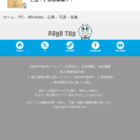
写真・画像
ホーム
›
PC
›
Windows
›
記事
›
Home
X
STEAM
Facebook
YouTube
Game*Sparkについて
お問合せ
広告掲載
会社概要
個人情報保護方針
個人情報の取り扱いについて（Game*Spark）
利用規約
特定商取引法に基づく表記
紹介した商品/サービスを購入、契約した場合に、
売上の一部が弊社サイトに還元されることがあります。
当サイトに掲載の記事・見出し・写真・画像の無断転載を禁じます。
Copyright © 2026 IID, Inc.