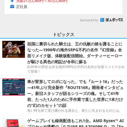
月給21万2,300円～35万2,300円
正社員
Sponsored by
トピックス
祖国に裏切られた騎士は、王の仇敵の娘を護ることに
なった―1998年の海外SRPG不朽の名作『幻世録』全
面リメイク版、体験版配信開始。ダーティーヒーロー
が駆ける異色の戦記が令和に蘇る
約30年の歴史を誇る海外SRPGの不朽の名作が全面リメイクされ
て登場！
車が変形してロボになった、でも『ルート16』だった
―41年ぶり完全新作『ROUTE16R』開発者インタビュ
ー。新旧スタッフが語るシリーズの魂。そして41年
前、たった1人のために手作業で直した世界に1本だけ
の“幻のカセット”の話
長い時を経て受け継がれる過去と、新たに生まれるものとは。
ゲームプレイも録画配信もこれ1台。AMD Ryzen™ AI
プロセッサ搭載の「G TUNE P5-A7G60BK-D」で『Fo