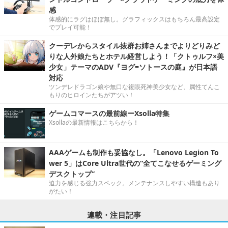
感
体感的にラグはほぼ無し。グラフィックスはもちろん最高設定
でプレイ可能！
クーデレからスタイル抜群お姉さんまでよりどりみど
りな人外娘たちとホテル経営しよう！「クトゥルフ×美
少女」テーマのADV『ヨグ=ソトースの庭』が日本語
対応
ツンデレドラゴン娘や無口な複眼死神美少女など、属性てんこ
もりのヒロインたちがアツい！
ゲームコマースの最前線ーXsolla特集
Xsollaの最新情報はこちらから！
AAAゲームも制作も妥協なし。「Lenovo Legion To
wer 5」はCore Ultra世代の“全てこなせるゲーミング
デスクトップ”
迫力を感じる強力スペック。メンテナンスしやすい構造もあり
がたい！
連載・注目記事