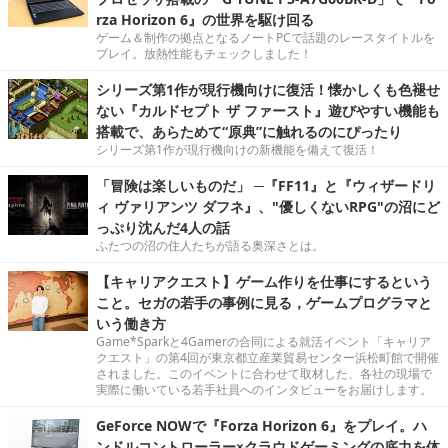
rza Horizon 6』の世界を駆け回る
ゲーム＆制作の拠点となるノートPCで話題のレースタイトルを
プレイ。放熱性能もチェックしました！
シリーズ第1作が現行機向けに復活！懐かしくも色褪せ
ない『カルドセプト ザ ファースト』遊びやすい機能も
搭載で、あらためて“原典”に触れるのにぴったり
シリーズ第1作が現行機向けの新機能を備えて復活！
「冒険は楽しいものだ」 ─『FF11』と『ウィザードリ
ィ ヴァリアンツ ダフネ』、"優しくないRPG"の沼にど
っぷり沈んだ4人の話
ふたつの沼の住人たちが語る奥深さとは。
【キャリアクエスト】ゲーム作りを仕事にするという
こと。セガの若手の事例に見る，ゲームプログラマと
いう働き方
Game*Sparkと4Gamerの合同による就活イベント「キャリア
クエスト」の第4回が東京都立産業貿易センター浜松町館で開催
されました。このイベントに合わせて取材した、各社の現場で
実際に働いている若手社員へのインタビューをお届けします。
GeForce NOWで『Forza Horizon 6』をプレイ。ハ
ンドルコントローラー×クラウドゲーミングの底力を体