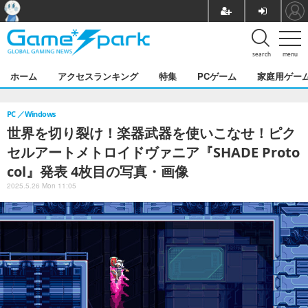
search
menu
ホーム
アクセスランキング
特集
PCゲーム
家庭用ゲー
PC
Windows
世界を切り裂け！楽器武器を使いこなせ！ピク
セルアートメトロイドヴァニア『SHADE Proto
col』発表 4枚目の写真・画像
2025.5.26 Mon 11:05