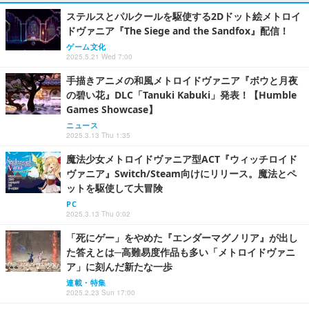
ステルスとパルクールを駆使する2Dドット絵メトロイ
ドヴァニア『The Siege and the Sandfox』配信！
ゲーム文化
2025.5.21 Wed 7:00
手描きアニメの和風メトロイドヴァニア『ボウと月夜
の碧い花』DLC「Tanuki Kabuki」発表！【Humble
Games Showcase】
ニュース
2025.3.13 Thu 1:35
魔法少女メトロイドヴァニア型ACT『ウィッチロイド
ヴァニア』Switch/Steam向けにリリース。魔法とペ
ットを駆使して大冒険
PC
2025.3.13 Thu 0:02
「死にゲー」をやめた『エンダーマグノリア』が出し
た答えとは─高難易度作品も多い「メトロイドヴァニ
ア」に刻んだ新たな一歩
連載・特集
2025.2.23 Sun 17:00