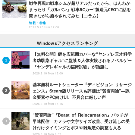
戦争再現の戦車シムが超リアルだったから、ほんわか
まったり「ガルパン」戦車RCカー“製造元CEO”に話を
聞きながら癒やされてみた【コラム】
連載・特集
2025.5.25 Sun 17:00
Windowsアクセスランキング
【無料公開】癖を広範囲カバーな“ヤンデレ天才科学
者幼馴染ギャル”に監禁＆人体実験されるノベルゲー
『ヤンデレギャルの臨床試験』が話題に
2026.8.10 Mon 12:00
基本無料ルートシューター『ディビジョン リサージ
ェンス』Steam版リリースも評価は“賛否両論”―課
金要素やPC向けUI、不具合に厳しい声
2026.8.10 Mon 14:15
“賛否両論”『Beast of Reincarnation』パッチが
早速配信―カメラや文字サイズ改善、受け流しの受
け付けタイミングとボスや雑魚敵の調整も入る
2026.8.10 Mon 8:52