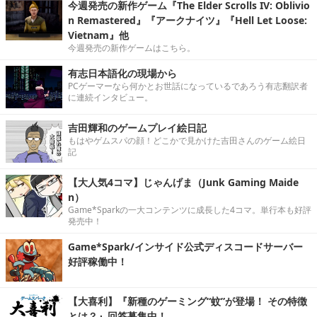
今週発売の新作ゲーム『The Elder Scrolls IV: Oblivio
n Remastered』『アークナイツ』『Hell Let Loose:
Vietnam』他
今週発売の新作ゲームはこちら。
有志日本語化の現場から
PCゲーマーなら何かとお世話になっているであろう有志翻訳者
に連続インタビュー。
吉田輝和のゲームプレイ絵日記
もはやゲムスパの顔！どこかで見かけた吉田さんのゲーム絵日
記
【大人気4コマ】じゃんげま（Junk Gaming Maide
n）
Game*Sparkの一大コンテンツに成長した4コマ。単行本も好評
発売中！
Game*Spark/インサイド公式ディスコードサーバー
好評稼働中！
【大喜利】『新種のゲーミング“蚊”が登場！ その特徴
とは？』回答募集中！