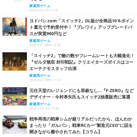
家庭用ゲーム
2025.5.22 Thu 1:19
ヨドバシ.com「スイッチ2」DL版が全商品10％ポイン
ト還元で予約受付中！『ブレワイ』アップグレードパ
スが実質900円など
家庭用ゲーム
2025.5.21 Wed 13:32
「スイッチ2」で敵の数やフレームレートも大幅進化！
『ゼルダ無双 封印戦記』クリエイターズボイスはコー
エーテクモスタッフ出演
家庭用ゲーム
2025.5.21 Wed 11:10
元任天堂のレジェンドにも容赦なし…『F-ZERO』など
デザイナー・今村孝矢氏もスイッチ2抽選販売に落選
家庭用ゲーム
2025.5.20 Tue 15:30
戦争再現の戦車シムが超リアルだったから、ほんわか
まったり「ガルパン」戦車RCカー“製造元CEO”に話を
聞きながら癒やされてみた【コラム】