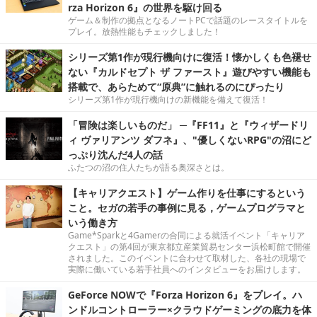
rza Horizon 6』の世界を駆け回る
ゲーム＆制作の拠点となるノートPCで話題のレースタイトルを
プレイ。放熱性能もチェックしました！
シリーズ第1作が現行機向けに復活！懐かしくも色褪せ
ない『カルドセプト ザ ファースト』遊びやすい機能も
搭載で、あらためて“原典”に触れるのにぴったり
シリーズ第1作が現行機向けの新機能を備えて復活！
「冒険は楽しいものだ」 ─『FF11』と『ウィザードリ
ィ ヴァリアンツ ダフネ』、"優しくないRPG"の沼にど
っぷり沈んだ4人の話
ふたつの沼の住人たちが語る奥深さとは。
【キャリアクエスト】ゲーム作りを仕事にするという
こと。セガの若手の事例に見る，ゲームプログラマと
いう働き方
Game*Sparkと4Gamerの合同による就活イベント「キャリア
クエスト」の第4回が東京都立産業貿易センター浜松町館で開催
されました。このイベントに合わせて取材した、各社の現場で
実際に働いている若手社員へのインタビューをお届けします。
GeForce NOWで『Forza Horizon 6』をプレイ。ハ
ンドルコントローラー×クラウドゲーミングの底力を体