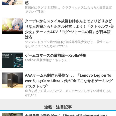
感
体感的にラグはほぼ無し。グラフィックスはもちろん最高設定
でプレイ可能！
クーデレからスタイル抜群お姉さんまでよりどりみど
りな人外娘たちとホテル経営しよう！「クトゥルフ×美
少女」テーマのADV『ヨグ=ソトースの庭』が日本語
対応
ツンデレドラゴン娘や無口な複眼死神美少女など、属性てんこ
もりのヒロインたちがアツい！
ゲームコマースの最前線ーXsolla特集
Xsollaの最新情報はこちらから！
AAAゲームも制作も妥協なし。「Lenovo Legion To
wer 5」はCore Ultra世代の“全てこなせるゲーミング
デスクトップ”
迫力を感じる強力スペック。メンテナンスしやすい構造もあり
がたい！
連載・注目記事
今週発売の新作ゲーム『Beast of Reincarnation』