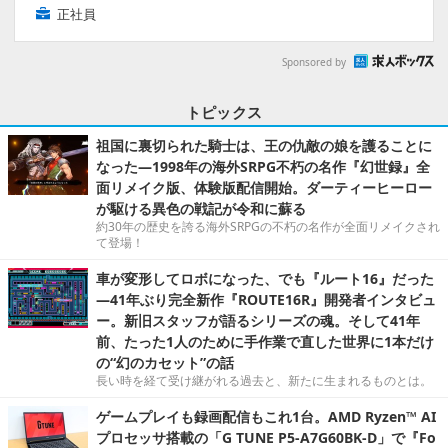
正社員
Sponsored by
トピックス
祖国に裏切られた騎士は、王の仇敵の娘を護ることに
なった―1998年の海外SRPG不朽の名作『幻世録』全
面リメイク版、体験版配信開始。ダーティーヒーロー
が駆ける異色の戦記が令和に蘇る
約30年の歴史を誇る海外SRPGの不朽の名作が全面リメイクされ
て登場！
車が変形してロボになった、でも『ルート16』だった
―41年ぶり完全新作『ROUTE16R』開発者インタビュ
ー。新旧スタッフが語るシリーズの魂。そして41年
前、たった1人のために手作業で直した世界に1本だけ
の“幻のカセット”の話
長い時を経て受け継がれる過去と、新たに生まれるものとは。
ゲームプレイも録画配信もこれ1台。AMD Ryzen™ AI
プロセッサ搭載の「G TUNE P5-A7G60BK-D」で『Fo