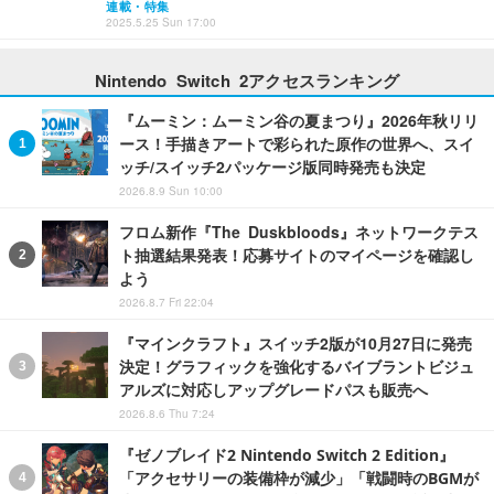
連載・特集
2025.5.25 Sun 17:00
Nintendo Switch 2アクセスランキング
『ムーミン：ムーミン谷の夏まつり』2026年秋リリ
ース！手描きアートで彩られた原作の世界へ、スイ
ッチ/スイッチ2パッケージ版同時発売も決定
2026.8.9 Sun 10:00
フロム新作『The Duskbloods』ネットワークテス
ト抽選結果発表！応募サイトのマイページを確認し
よう
2026.8.7 Fri 22:04
『マインクラフト』スイッチ2版が10月27日に発売
決定！グラフィックを強化するバイブラントビジュ
アルズに対応しアップグレードパスも販売へ
2026.8.6 Thu 7:24
『ゼノブレイド2 Nintendo Switch 2 Edition』
「アクセサリーの装備枠が減少」「戦闘時のBGMが