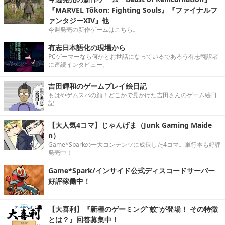
『MARVEL Tōkon: Fighting Souls』『ファイナルフ
ァンタジーXIV』他
今週発売の新作ゲームはこちら。
有志日本語化の現場から
PCゲーマーなら何かとお世話になっているであろう有志翻訳者
に連続インタビュー。
吉田輝和のゲームプレイ絵日記
もはやゲムスパの顔！どこかで見かけた吉田さんのゲーム絵日
記
【大人気4コマ】じゃんげま（Junk Gaming Maide
n）
Game*Sparkの一大コンテンツに成長した4コマ。単行本も好評
発売中！
Game*Spark/インサイド公式ディスコードサーバー
好評稼働中！
【大喜利】『新種のゲーミング“蚊”が登場！ その特徴
とは？』回答募集中！