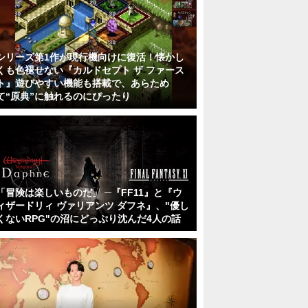
シリーズ第1作が現行機向けに復活！懐かし
くも色褪せない『カルドセプト ザ ファース
ト』遊びやすい機能も搭載で、あらため
て“原典”に触れるのにぴったり
「冒険は楽しいものだ」 ─『FF11』と『ウ
ィザードリィ ヴァリアンツ ダフネ』、"優し
くないRPG"の沼にどっぷり沈んだ4人の話