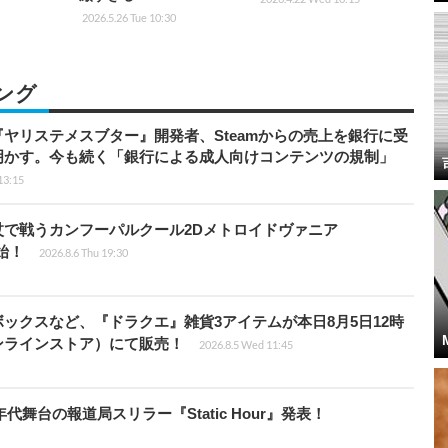
2026.5.26 Tue 10:30
ング
ヤリステメスブター』開発者、Steamからの売上を銀行に受
明かす。今も続く「銀行による成人向けコンテンツの規制」
13:15
杖で戦うカンフーパルクール2Dメトロイドヴァニア
開始！
2026.8.6 Thu 19:30
ックスなど、『ドラクエ』雑貨3アイテムが本日8月5日12時
ンラインストア）にて販売！
2026.8.5 Wed 11:45
代舞台の報道局スリラー『Static Hour』発表！