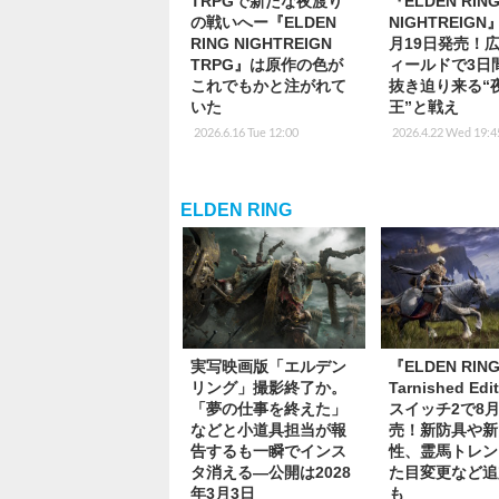
TRPGで新たな夜渡り
『ELDEN RIN
の戦いへー『ELDEN
NIGHTREIGN
RING NIGHTREIGN
月19日発売！
TRPG』は原作の色が
ィールドで3日
これでもかと注がれて
抜き迫り来る“
いた
王”と戦え
2026.6.16 Tue 12:00
2026.4.22 Wed 19:4
ELDEN RING
実写映画版「エルデン
『ELDEN RIN
リング」撮影終了か。
Tarnished Ed
「夢の仕事を終えた」
スイッチ2で8月
などと小道具担当が報
売！新防具や新
告するも一瞬でインス
性、霊馬トレン
タ消える―公開は2028
た目変更など追
年3月3日
も