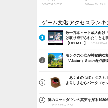
2026.7.31 Fri 7:53
2026.6.4 Thu 23:14
ゲーム文化 アクセスランキ
数十万本ヒット成人向け『
け取り拒否されたことを
【UPDATE】
2026.8.5 Wed 
モンクの少女が神秘的な
『Akatori』Steam配信
「あくまのつぼ」ダストボ
よりしまむらパーク（オ
謎のロックダウンの真実を探る1980年
2026.8.6 Thu 18:00