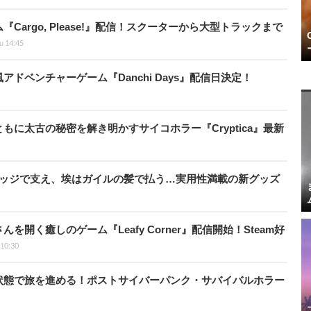
argo, Please!』配信！スクーターから大型トラックまで
u 14:45
ドベンチャーゲーム『Danchi Days』配信日決定！
に太古の秘密を解き明かすサイコホラー『Cryptica』最新
リッジで支え、埃はガイルの髪で払う…実用性満載の新グッズ
開く癒しのゲーム『Leafy Corner』配信開始！Steam好
 10:30
状態で旅を進める！ポストサイバーパンク・サバイバルホラー