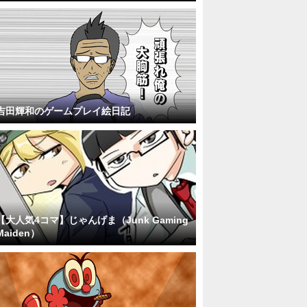
吉田輝和のゲームプレイ絵日記
【大人気4コマ】じゃんげま（Junk Gaming
Maiden）