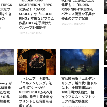
G
『ELDEN RING
執行者には多数の上方
』TRPG6
NIGHTREIGN』TRPG
修正も！『ELDEN
広大なフ
化決定！『DARK
RING NIGHTREIGN』
間を生き
SOULS』や『ELDEN
バランス調整や不具合
夜の
RING』本編などフロム
修正のアプデ配信
作品TRPGを手掛けた
2026.1.15 Thu 22:42
グループSNE制作
5
2026.1.27 Tue 14:53
G
「マレニア」を着る。
実写映画版「エルデン
ition』が
『エルデンリング』初
リング」製作費1億ドル
28日発
コラボTシャツが
以上、撮影期間は約
たな素
GEEKS RULEから5月
100日間の映画に。相
トの見
30日に発売！黄金樹を
次ぐフロム・ソフトウ
加要素
プリントした背面も荘
ェア作品の映像化
厳すぎる
2026.4.22 Wed 10:15