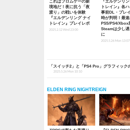
これはフロムゲーの新
『エルデンリン
境地だ！夜に抗う「夜
トレイン』各ハ
渡り」の戦いを体験
事前DL・プレ
『エルデンリング ナイ
時が判明！最速
トレイン』プレイレポ
PS5/PS4/Xbo
Steamは少し
2025.2.12 Wed 23:00
に
2025.5.26 Mon 13:07
「スイッチ2」と「PS4 Pro」グラフィッ
2025.5.26 Mon 10:10
ELDEN RING NIGHTREIGN