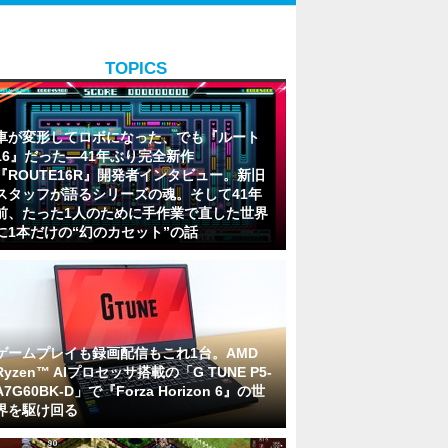
TOPICS
車が変形してロボになった、でも『ルート
16』だった―41年ぶり完全新作
『ROUTE16R』開発者インタビュー。新旧
スタッフが語るシリーズの魂。そして41年
前、たった1人のために手作業で直した世界
に1本だけの“幻のカセット”の話
ゲームプレイも録画配信もこれ1台。AMD
Ryzen™ AIプロセッサ搭載の「G TUNE P5-
A7G60BK-D」で『Forza Horizon 6』の世
界を駆け回る