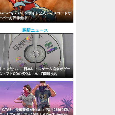
Game*Spark/インサイド公式ディスコードサ
ーバー好評稼働中！
最新ニュース
まっぷたつに…日本レトロゲーム協会がゲー
ムソフトCDの劣化について問題提起
『GTA6』長編映像がNetflixで8月28日4時に
プレミア公開！同日10時よりYouTubeや公