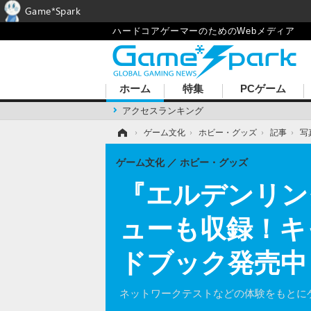
Game*Spark
ハードコアゲーマーのためのWebメディア
ホーム
特集
PCゲーム
アクセスランキング
ホーム
›
ゲーム文化
›
ホビー・グッズ
›
記事
›
写
ゲーム文化
ホビー・グッズ
『エルデンリン
ューも収録！キ
ドブック発売中
ネットワークテストなどの体験をもとに