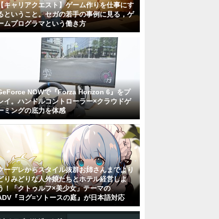
【キャリアクエスト】ゲーム作りを仕事にす
るということ。セガの若手の事例に見る，ゲ
ームプログラマという働き方
GeForce NOWで『Forza Horizon 6』をプ
レイ。ハンドルコントローラー×クラウドゲ
ーミングの底力を体感
クーデレからスタイル抜群お姉さんまでより
どりみどりな人外娘たちとホテル経営しよ
う！「クトゥルフ×美少女」テーマの
ADV『ヨグ=ソトースの庭』が日本語対応