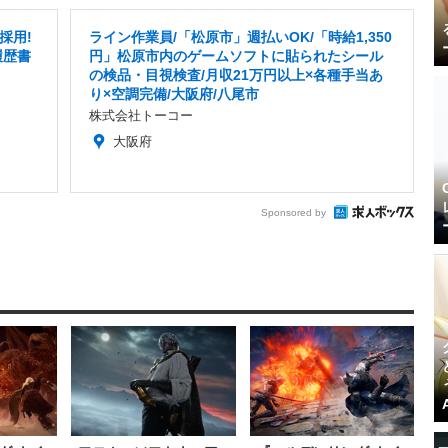
採用!
ライン作業員/「松原市」週払いOK/「時給1,350
履歴書
円」松原市内のゲームソフトに貼られたシール
の検品・目視検査/月収21万円以上×各種手当あ
り×空調完備/大阪府/八尾市
株式会社トーコー
大阪府
Sponsored by