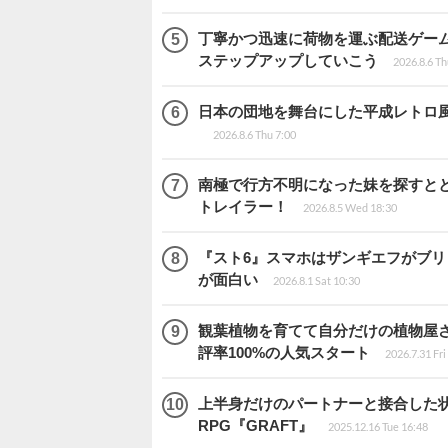
丁寧かつ迅速に荷物を運ぶ配送ゲーム『C
ステップアップしていこう
2026.8.6 Th
日本の団地を舞台にした平成レトロ風ア
2026.8.6 Thu 7:00
南極で行方不明になった妹を探すととも
トレイラー！
2026.8.5 Wed 18:30
『スト6』スマホはザンギエフがブ
が面白い
2026.8.1 Sat 10:30
観葉植物を育てて自分だけの植物屋さんを
評率100%の人気スタート
2026.7.31 Fri
上半身だけのパートナーと接合した
RPG『GRAFT』
2025.12.16 Tue 16:48