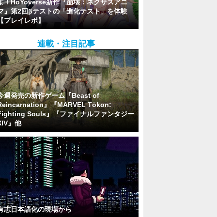
よ！HoYoverse新作『崩壊：ネクサスアニ
マ』第2回βテストの「進化テスト」を体験
【プレイレポ】
連載・注目記事
今週発売の新作ゲーム『Beast of
Reincarnation』『MARVEL Tōkon:
Fighting Souls』『ファイナルファンタジー
XIV』他
有志日本語化の現場から