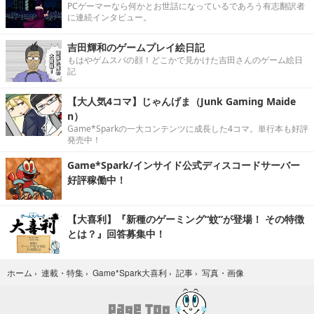
PCゲーマーなら何かとお世話になっているであろう有志翻訳者
に連続インタビュー。
吉田輝和のゲームプレイ絵日記
もはやゲムスパの顔！どこかで見かけた吉田さんのゲーム絵日
記
【大人気4コマ】じゃんげま（Junk Gaming Maide
n）
Game*Sparkの一大コンテンツに成長した4コマ。単行本も好評
発売中！
Game*Spark/インサイド公式ディスコードサーバー
好評稼働中！
【大喜利】『新種のゲーミング“蚊”が登場！ その特徴
とは？』回答募集中！
写真・画像
ホーム
›
連載・特集
›
Game*Spark大喜利
›
記事
›