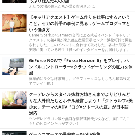
っぷり沈んだ4人の話
ふたつの沼の住人たちが語る奥深さとは。
【キャリアクエスト】ゲーム作りを仕事にするという
こと。セガの若手の事例に見る，ゲームプログラマと
いう働き方
Game*Sparkと4Gamerの合同による就活イベント「キャリア
クエスト」の第4回が東京都立産業貿易センター浜松町館で開催
されました。このイベントに合わせて取材した、各社の現場で
実際に働いている若手社員へのインタビューをお届けします。
GeForce NOWで『Forza Horizon 6』をプレイ。ハ
ンドルコントローラー×クラウドゲーミングの底力を体
感
体感的にラグはほぼ無し。グラフィックスはもちろん最高設定
でプレイ可能！
クーデレからスタイル抜群お姉さんまでよりどりみど
りな人外娘たちとホテル経営しよう！「クトゥルフ×美
少女」テーマのADV『ヨグ=ソトースの庭』が日本語
対応
ツンデレドラゴン娘や無口な複眼死神美少女など、属性てんこ
もりのヒロインたちがアツい！
ゲームコマースの最前線ーXsolla特集