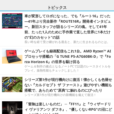
トピックス
車が変形してロボになった、でも『ルート16』だった
―41年ぶり完全新作『ROUTE16R』開発者インタビュ
ー。新旧スタッフが語るシリーズの魂。そして41年
前、たった1人のために手作業で直した世界に1本だけ
の“幻のカセット”の話
長い時を経て受け継がれる過去と、新たに生まれるものとは。
ゲームプレイも録画配信もこれ1台。AMD Ryzen™ AI
プロセッサ搭載の「G TUNE P5-A7G60BK-D」で『Fo
rza Horizon 6』の世界を駆け回る
ゲーム＆制作の拠点となるノートPCで話題のレースタイトルを
プレイ。放熱性能もチェックしました！
シリーズ第1作が現行機向けに復活！懐かしくも色褪せ
ない『カルドセプト ザ ファースト』遊びやすい機能も
搭載で、あらためて“原典”に触れるのにぴったり
シリーズ第1作が現行機向けの新機能を備えて復活！
「冒険は楽しいものだ」 ─『FF11』と『ウィザードリ
ィ ヴァリアンツ ダフネ』、"優しくないRPG"の沼にど