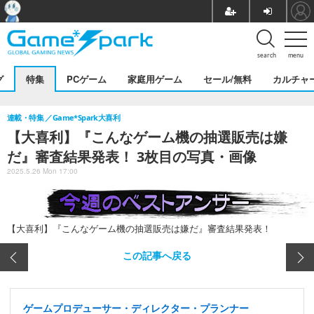
search
menu
グ
特集
PCゲーム
家庭用ゲーム
セール/無料
カルチャ
連載・特集
Game*Spark大喜利
【大喜利】『こんなゲーム機の抽選販売は嫌
だ』審査結果発表！ 3枚目の写真・画像
2025.5.26 Mon 17:00
【大喜利】『こんなゲーム機の抽選販売は嫌だ』審査結果発表！
この記事へ戻る
ゲームプロデューサー・ディレクター・プランナー