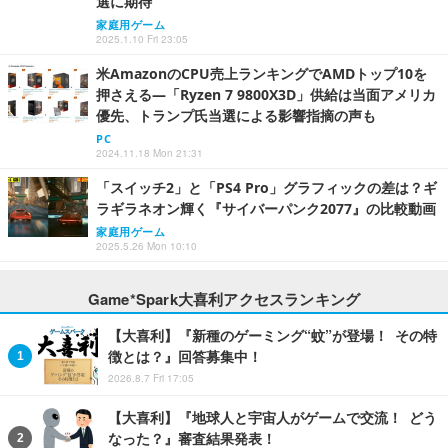
選に期待
家庭用ゲーム
2025.1.10 Fri 23:05
米AmazonのCPU売上ランキングでAMDトップ10を
押さえる―「Ryzen 7 9800X3D」供給は当面アメリカ
優先、トランプ氏当選による影響指摘の声も
PC
2024.11.18 Mon 21:31
「スイッチ2」と「PS4 Pro」グラフィックの差は？ギ
ラギラネオン輝く『サイバーパンク2077』の比較動画
家庭用ゲーム
2025.5.26 Mon 10:10
Game*Spark大喜利アクセスランキング
【大喜利】『新種のゲーミング“蚊”が登場！ その特
徴とは？』回答募集中！
2026.8.7 Fri 17:05
【大喜利】『地球人と宇宙人がゲームで交流！ どう
なった？』審査結果発表！