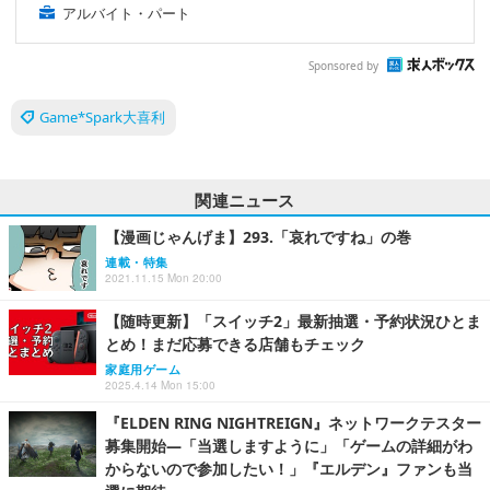
アルバイト・パート
Sponsored by
Game*Spark大喜利
関連ニュース
【漫画じゃんげま】293.「哀れですね」の巻
連載・特集
2021.11.15 Mon 20:00
【随時更新】「スイッチ2」最新抽選・予約状況ひとま
とめ！まだ応募できる店舗もチェック
家庭用ゲーム
2025.4.14 Mon 15:00
『ELDEN RING NIGHTREIGN』ネットワークテスター
募集開始―「当選しますように」「ゲームの詳細がわ
からないので参加したい！」『エルデン』ファンも当