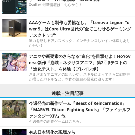
Xsollaの最新情報はこちらから！
AAAゲームも制作も妥協なし。「Lenovo Legion To
wer 5」はCore Ultra世代の“全てこなせるゲーミング
デスクトップ”
迫力を感じる強力スペック。メンテナンスしやすい構造もあり
がたい！
アニマや新要素のさらなる“進化”を目撃せよ！HoYov
erse新作『崩壊：ネクサスアニマ』第2回βテストの
「進化テスト」を体験【プレイレポ】
さまざまなアニマとの出会いや、スキルによってさらに戦略性
が増したバトルなど、本作の注目の要素に迫ります！
連載・注目記事
今週発売の新作ゲーム『Beast of Reincarnation』
『MARVEL Tōkon: Fighting Souls』『ファイナルフ
ァンタジーXIV』他
今週発売の新作ゲームはこちら。
有志日本語化の現場から