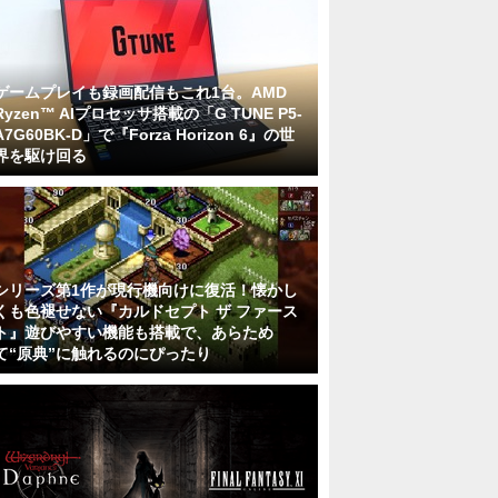
ゲームプレイも録画配信もこれ1台。AMD
Ryzen™ AIプロセッサ搭載の「G TUNE P5-
A7G60BK-D」で『Forza Horizon 6』の世
界を駆け回る
シリーズ第1作が現行機向けに復活！懐かし
くも色褪せない『カルドセプト ザ ファース
ト』遊びやすい機能も搭載で、あらため
て“原典”に触れるのにぴったり