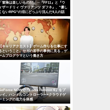
「冒険は楽しいものだ」 ─『FF11』と『ウ
ィザードリィ ヴァリアンツ ダフネ』、"優し
くないRPG"の沼にどっぷり沈んだ4人の話
【キャリアクエスト】ゲーム作りを仕事にす
るということ。セガの若手の事例に見る，ゲ
ームプログラマという働き方
GeForce NOWで『Forza Horizon 6』をプ
レイ。ハンドルコントローラー×クラウドゲ
ーミングの底力を体感