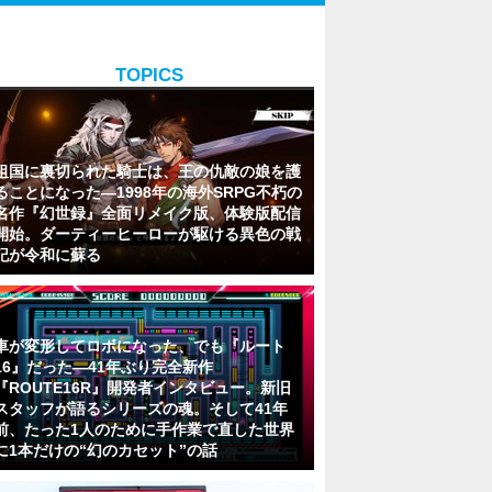
TOPICS
祖国に裏切られた騎士は、王の仇敵の娘を護
ることになった―1998年の海外SRPG不朽の
名作『幻世録』全面リメイク版、体験版配信
開始。ダーティーヒーローが駆ける異色の戦
記が令和に蘇る
車が変形してロボになった、でも『ルート
16』だった―41年ぶり完全新作
『ROUTE16R』開発者インタビュー。新旧
スタッフが語るシリーズの魂。そして41年
前、たった1人のために手作業で直した世界
に1本だけの“幻のカセット”の話