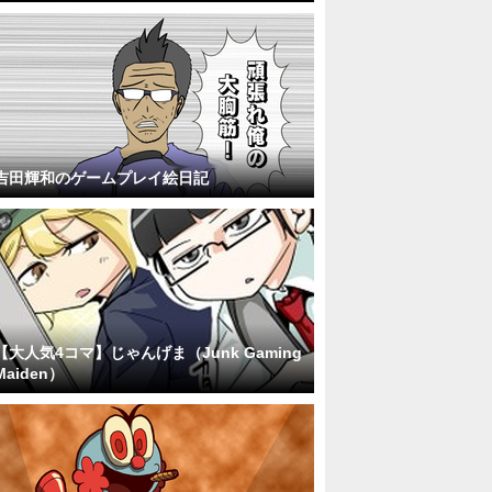
吉田輝和のゲームプレイ絵日記
【大人気4コマ】じゃんげま（Junk Gaming
Maiden）