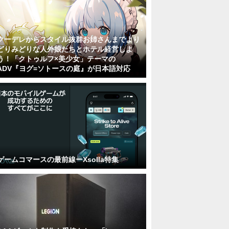
クーデレからスタイル抜群お姉さんまでより
どりみどりな人外娘たちとホテル経営しよ
う！「クトゥルフ×美少女」テーマの
ADV『ヨグ=ソトースの庭』が日本語対応
ゲームコマースの最前線ーXsolla特集