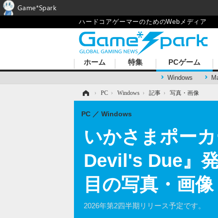
Game*Spark
ハードコアゲーマーのためのWebメディア
ホーム
特集
PCゲーム
Windows
M
ホーム
›
PC
›
Windows
›
記事
›
写真・画像
PC
Windows
いかさまポーカ
Devil's D
目の写真・画像
2026年第2四半期リリース予定です。