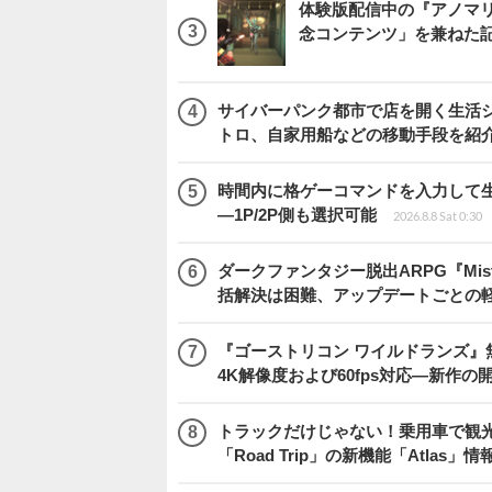
体験版配信中の『アノマリ
念コンテンツ」を兼ねた
サイバーパンク都市で店を開く生活シム『
トロ、自家用船などの移動手段を紹
時間内に格ゲーコマンドを入力して生き残
―1P/2P側も選択可能
2026.8.8 Sat 0:30
ダークファンタジー脱出ARPG『Mist
括解決は困難、アップデートごとの
『ゴーストリコン ワイルドランズ』無料アプデ「
4K解像度および60fps対応―新作の
トラックだけじゃない！乗用車で観光地などを
「Road Trip」の新機能「Atlas」