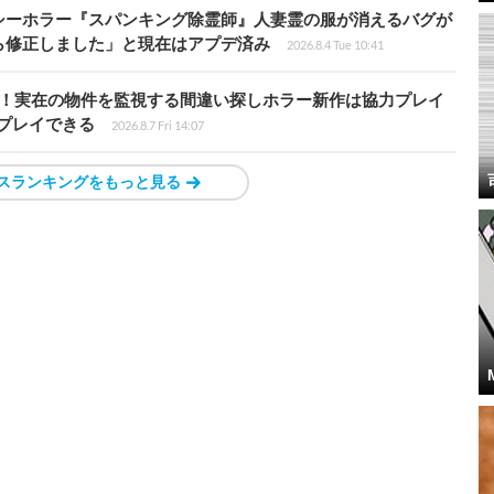
シーホラー『スパンキング除霊師』人妻霊の服が消えるバグが
ら修正しました」と現在はアプデ済み
2026.8.4 Tue 10:41
始！実在の物件を監視する間違い探しホラー新作は協力プレイ
プレイできる
2026.8.7 Fri 14:07
スランキングをもっと見る