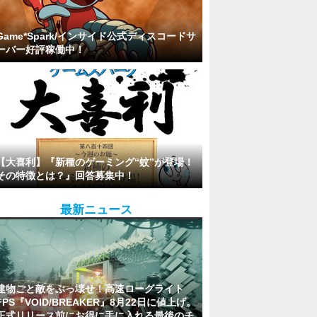
Game*Spark/インサイド公式ディスコードサ
ーバー好評稼働中！
【大喜利】『新種のゲーミング“蚊”が登場！
その特徴とは？』回答募集中！
最新ニュース
建物ごと敵をぶっ壊せ！高速ローグライト
FPS『VOID/BREAKER』8月22日に値上げ。
正式リリース前にお得に手に入れる最後のチ