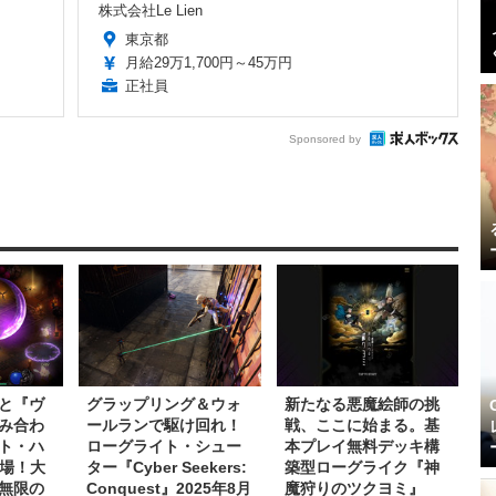
株式会社Le Lien
東京都
月給29万1,700円～45万円
正社員
Sponsored by
と『ヴ
グラップリング＆ウォ
新たなる悪魔絵師の挑
み合わ
ールランで駆け回れ！
戦、ここに始まる。基
ト・ハ
ローグライト・シュー
本プレイ無料デッキ構
登場！大
ター『Cyber Seekers:
築型ローグライク『神
無限の
Conquest』2025年8月
魔狩りのツクヨミ』