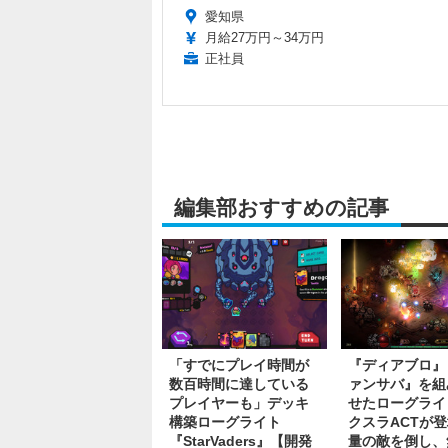
愛知県
月給27万円～34万円
正社員
編集部おすすめの記事
「すでにプレイ時間が
『ディアブロ』
数百時間に達している
ァンサバ』を組
プレイヤーも」デッキ
せたローグライ
構築ローグライト
クスラACTが
『StarVaders』【開発
量の敵を倒し、