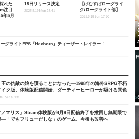
採れた
18日リリース決定
【げむすぱローグライ
am注目
ク/ローグライト部】
2025.5.19 Mon 23:41
25年5月
2025.5.18 Sun 17:30
ーグライトFPS『Hexborn』ティーザートレイラー！
王の仇敵の娘を護ることになった―1998年の海外SRPG不朽
メイク版、体験版配信開始。ダーティーヒーローが駆ける異色
8.8 Sat 18:00
アノマリス』Steam体験版が8月9日配信終了を撤回し無期限で
響―「でもフリューだしな」のゲーム、今後も改善へ