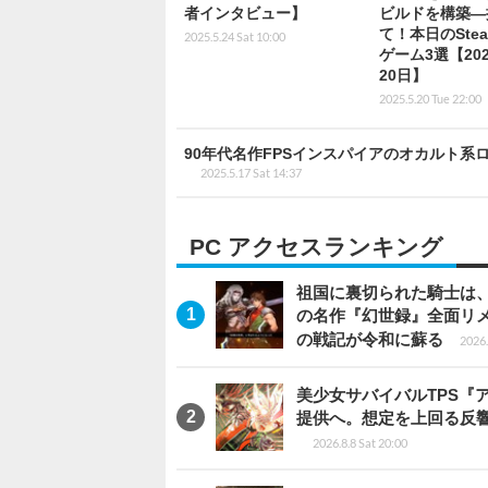
者インタビュー】
ビルドを構築―
て！本日のSte
2025.5.24 Sat 10:00
ゲーム3選【20
20日】
2025.5.20 Tue 22:00
90年代名作FPSインスパイアのオカルト系ロ
2025.5.17 Sat 14:37
PC アクセスランキング
祖国に裏切られた騎士は、
の名作『幻世録』全面リ
の戦記が令和に蘇る
2026.
美少女サバイバルTPS『
提供へ。想定を上回る反
2026.8.8 Sat 20:00