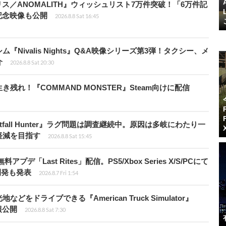
ス／ANOMALITH』ウィッシュリスト7万件突破！「6万件記
記念映像も公開
2026.8.8 Sat 16:45
Nivalis Nights』Q&A映像シリーズ第3弾！タクシー、メ
介
2026.8.8 Sat 20:30
れ！『COMMAND MONSTER』Steam向けに配信
fall Hunter』ラグ問題は調査継続中。原因は多岐にわたり一
軽減を目指す
2026.8.8 Sat 15:45
Last Rites」配信。PS5/Xbox Series X/S/PCにて
開発も発表
2026.8.7 Fri 1:54
ドライブできる『American Truck Simulator』
情報公開
2026.8.8 Sat 7:30