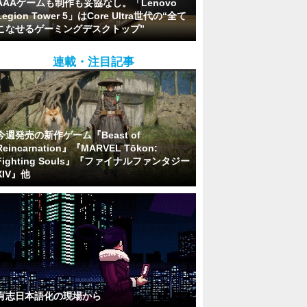
AAAゲームも制作も妥協なし。「Lenovo
Legion Tower 5」はCore Ultra世代の“全て
こなせるゲーミングデスクトップ”
連載・注目記事
今週発売の新作ゲーム『Beast of
Reincarnation』『MARVEL Tōkon:
Fighting Souls』『ファイナルファンタジー
XIV』他
有志日本語化の現場から