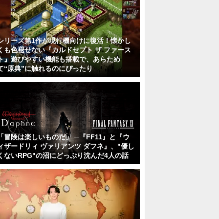
シリーズ第1作が現行機向けに復活！懐かし
くも色褪せない『カルドセプト ザ ファース
ト』遊びやすい機能も搭載で、あらため
て“原典”に触れるのにぴったり
「冒険は楽しいものだ」 ─『FF11』と『ウ
ィザードリィ ヴァリアンツ ダフネ』、"優し
くないRPG"の沼にどっぷり沈んだ4人の話