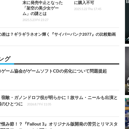
末に発売中止となった
に購入不可
「架空の美少女ゲー
2025.5.22 Thu 17:45
ム」の謎とは
2025.5.23 Fri 23:27
クの差は？ギラギラネオン輝く『サイバーパンク2077』の比較動画
ング
ロゲーム協会がゲームソフトCDの劣化について問題提起
」宿敵・ガノンドロフ役が明らかに！故サム・ニールも出演と
演のひとつに
2026.8.7 Fri 11:05
み節！？『Fallout 3』オリジナル版開発の苦労とリマスタ