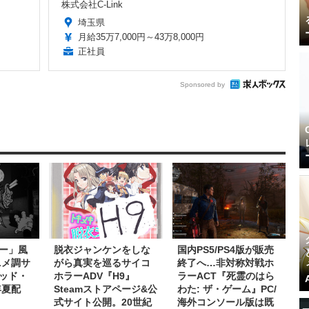
株式会社C-Link
埼玉県
月給35万7,000円～43万8,000円
正社員
Sponsored by
ー」風
脱衣ジャンケンをしな
国内PS5/PS4版が販売
ニメ調サ
がら真実を巡るサイコ
終了へ…非対称対戦ホ
ッド・
ホラーADV『H9』
ラーACT『死霊のはら
年夏配
Steamストアページ&公
わた: ザ・ゲーム』PC/
式サイト公開。20世紀
海外コンソール版は既