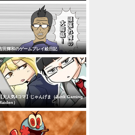
吉田輝和のゲームプレイ絵日記
【大人気4コマ】じゃんげま（Junk Gaming
Maiden）