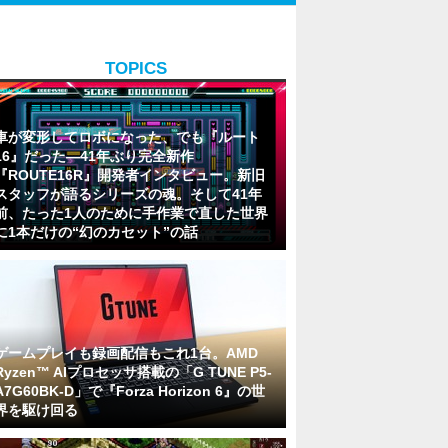
TOPICS
車が変形してロボになった、でも『ルート
16』だった―41年ぶり完全新作
『ROUTE16R』開発者インタビュー。新旧
スタッフが語るシリーズの魂。そして41年
前、たった1人のために手作業で直した世界
に1本だけの“幻のカセット”の話
ゲームプレイも録画配信もこれ1台。AMD
Ryzen™ AIプロセッサ搭載の「G TUNE P5-
A7G60BK-D」で『Forza Horizon 6』の世
界を駆け回る