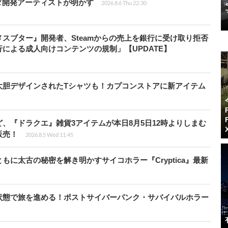
ダ開発アーティストが明かす
2026.8.6 Thu 22:30
スブター』開発者、Steamからの売上を銀行に受け取り拒否
による成人向けコンテンツの規制」【UPDATE】
大胆デザインされたTシャツも！カプコンストアに新アイテム
、『ドラクエ』雑貨3アイテムが本日8月5日12時よりしまむ
販売！
2026.8.5 Wed 11:45
に太古の秘密を解き明かすサイコホラー『Cryptica』最新
状態で旅を進める！ポストサイバーパンク・サバイバルホラー