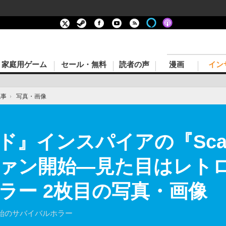
家庭用ゲーム
セール・無料
読者の声
漫画
イン
記事
›
写真・画像
インスパイアの『Scarlet
ファン開始―見た目はレト
ラー 2枚目の写真・画像
始のサバイバルホラー