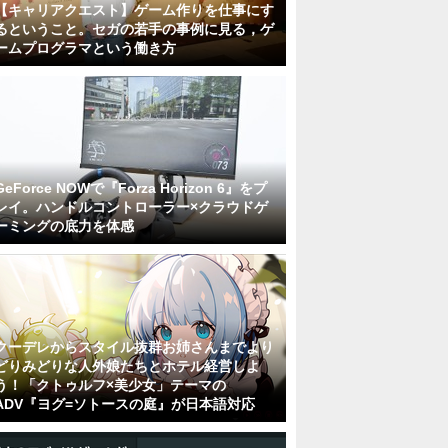
【キャリアクエスト】ゲーム作りを仕事にす
るということ。セガの若手の事例に見る，ゲ
ームプログラマという働き方
GeForce NOWで『Forza Horizon 6』をプ
レイ。ハンドルコントローラー×クラウドゲ
ーミングの底力を体感
クーデレからスタイル抜群お姉さんまでより
どりみどりな人外娘たちとホテル経営しよ
う！「クトゥルフ×美少女」テーマの
ADV『ヨグ=ソトースの庭』が日本語対応