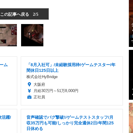
この記事へ戻る
2/5
ゲーム
「8月入社可」/未経験採用枠/ゲームテスター/年
間休日125日以上
株式会社HyBridge
大阪府
月給30万円～51万8,000円
正社員
活躍/
音声確認でバグ撃破!/ゲームテストスタッフ/月
収35万円も可能/しっかり完全週休2日/年間125
日休める