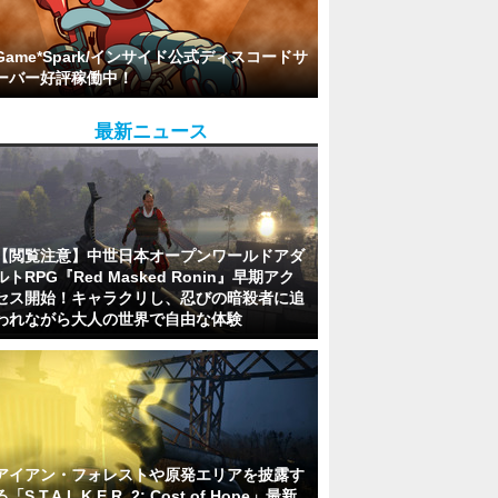
Game*Spark/インサイド公式ディスコードサ
ーバー好評稼働中！
最新ニュース
【閲覧注意】中世日本オープンワールドアダ
ルトRPG『Red Masked Ronin』早期アク
セス開始！キャラクリし、忍びの暗殺者に追
われながら大人の世界で自由な体験
アイアン・フォレストや原発エリアを披露す
る「S.T.A.L.K.E.R. 2: Cost of Hope」最新