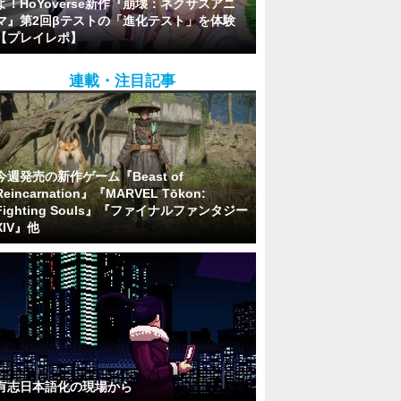
よ！HoYoverse新作『崩壊：ネクサスアニ
マ』第2回βテストの「進化テスト」を体験
【プレイレポ】
連載・注目記事
今週発売の新作ゲーム『Beast of
Reincarnation』『MARVEL Tōkon:
Fighting Souls』『ファイナルファンタジー
XIV』他
有志日本語化の現場から