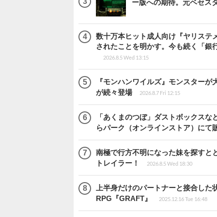
ー版への期待。元ベセス
数十万本ヒット成人向け『ヤリステメ
されたことを明かす。今も続く「銀行
2026.8.5 Wed 13:15
『モンハンワイルズ』モンスターが
が続々登場
2026.8.7 Fri 12:15
「あくまのつぼ」ダストボックスなど
らパーク（オンラインストア）にて
南極で行方不明になった妹を探すととも
トレイラー！
2026.8.5 Wed 18:30
上半身だけのパートナーと接合した
RPG『GRAFT』
2025.12.16 Tue 16:48