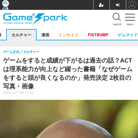
search
menu
料
カルチャー
漫画
インサイド
FISTBUMP
ゲムマイド
ゲーム文化
カルチャー
ゲームをすると成績が下がるは過去の話？ACT
は理系能力が向上など綴った書籍「なぜゲーム
をすると頭が良くなるのか」発売決定 2枚目の
写真・画像
2025.5.27 Tue 17:02