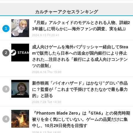
カルチャーアクセスランキング
『月姫』アルクェイドのモデルとされる人物、詳細2
3年越しに明らかに―海外ファンの調査、実を結ぶ
2024.9.13 Fri 20:41
成人向けゲームを海外パブリッシャー経由してStea
mで販売したら日本への送金が国内銀行により停止
された…注目される「銀行による成人向けコンテン
ツの規制」
2026.4.16 Thu 15:00
新作映画「バイオハザード」はかなり“グロい”作品
に？監督が「これまで手掛けてきたなかで最も暴力
的」と語る
2026.7.28 Tue 14:30
『Phantom Blade Zero』は『GTA6』との発売時期
被りを全く気にしていない。ゲームの品質だけに集
中し、10月29日発売を目指す
2026.6.13 Sat 19:00