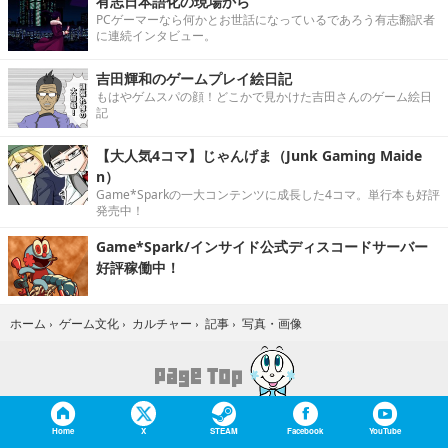
有志日本語化の現場から
PCゲーマーなら何かとお世話になっているであろう有志翻訳者
に連続インタビュー。
吉田輝和のゲームプレイ絵日記
もはやゲムスパの顔！どこかで見かけた吉田さんのゲーム絵日
記
【大人気4コマ】じゃんげま（Junk Gaming Maide
n）
Game*Sparkの一大コンテンツに成長した4コマ。単行本も好評
発売中！
Game*Spark/インサイド公式ディスコードサーバー
好評稼働中！
写真・画像
ホーム
›
ゲーム文化
›
カルチャー
›
記事
›
Home
X
STEAM
Facebook
YouTube