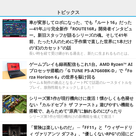
トピックス
車が変形してロボになった、でも『ルート16』だった
―41年ぶり完全新作『ROUTE16R』開発者インタビュ
ー。新旧スタッフが語るシリーズの魂。そして41年
前、たった1人のために手作業で直した世界に1本だけ
の“幻のカセット”の話
長い時を経て受け継がれる過去と、新たに生まれるものとは。
ゲームプレイも録画配信もこれ1台。AMD Ryzen™ AI
プロセッサ搭載の「G TUNE P5-A7G60BK-D」で『Fo
rza Horizon 6』の世界を駆け回る
ゲーム＆制作の拠点となるノートPCで話題のレースタイトルを
プレイ。放熱性能もチェックしました！
シリーズ第1作が現行機向けに復活！懐かしくも色褪せ
ない『カルドセプト ザ ファースト』遊びやすい機能も
搭載で、あらためて“原典”に触れるのにぴったり
シリーズ第1作が現行機向けの新機能を備えて復活！
「冒険は楽しいものだ」 ─『FF11』と『ウィザードリ
ィ ヴァリアンツ ダフネ』、"優しくないRPG"の沼にど