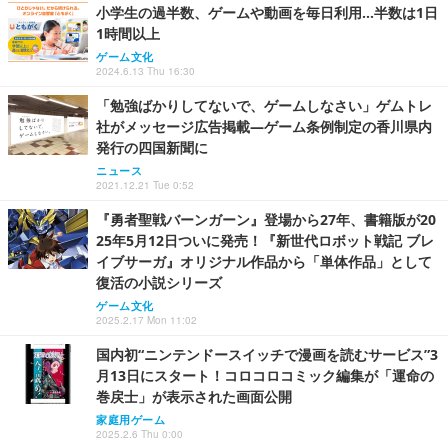
小学生の過半数、ゲームや動画を毎日利用…半数は1日
1時間以上
ゲーム文化
2024.6.13 Thu 16:30
「勉強ばかりしてないで、ゲームしなさい」ゲムトレ
社がメッセージ広告掲載―ゲーム条例制定の香川県内
発行の四国新聞に
ニュース
2021.12.21 Tue 0:52
『勇者聖戦バーンガーン』登場から27年、書籍版が20
25年5月12日ついに発売！『新世代ロボット戦記 ブレ
イブサーガ』オリジナル作品から「単体作品」として
復活の小説シリーズ
ゲーム文化
2025.2.17 Mon 11:02
国内初“ニンテンドースイッチで漫画を読むサービス”3
月13日にスタート！コロコロコミック編集が「運命の
巻戻士」が表示された画面公開
家庭用ゲーム
2025.2.6 Thu 0:00