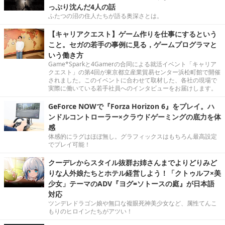
っぷり沈んだ4人の話
ふたつの沼の住人たちが語る奥深さとは。
【キャリアクエスト】ゲーム作りを仕事にするという
こと。セガの若手の事例に見る，ゲームプログラマと
いう働き方
Game*Sparkと4Gamerの合同による就活イベント「キャリア
クエスト」の第4回が東京都立産業貿易センター浜松町館で開催
されました。このイベントに合わせて取材した、各社の現場で
実際に働いている若手社員へのインタビューをお届けします。
GeForce NOWで『Forza Horizon 6』をプレイ。ハ
ンドルコントローラー×クラウドゲーミングの底力を体
感
体感的にラグはほぼ無し。グラフィックスはもちろん最高設定
でプレイ可能！
クーデレからスタイル抜群お姉さんまでよりどりみど
りな人外娘たちとホテル経営しよう！「クトゥルフ×美
少女」テーマのADV『ヨグ=ソトースの庭』が日本語
対応
ツンデレドラゴン娘や無口な複眼死神美少女など、属性てんこ
もりのヒロインたちがアツい！