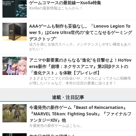
ゲームコマースの最前線ーXsolla特集
Xsollaの最新情報はこちらから！
AAAゲームも制作も妥協なし。「Lenovo Legion To
wer 5」はCore Ultra世代の“全てこなせるゲーミング
デスクトップ”
迫力を感じる強力スペック。メンテナンスしやすい構造もあり
がたい！
アニマや新要素のさらなる“進化”を目撃せよ！HoYov
erse新作『崩壊：ネクサスアニマ』第2回βテストの
「進化テスト」を体験【プレイレポ】
さまざまなアニマとの出会いや、スキルによってさらに戦略性
が増したバトルなど、本作の注目の要素に迫ります！
連載・注目記事
今週発売の新作ゲーム『Beast of Reincarnation』
『MARVEL Tōkon: Fighting Souls』『ファイナルフ
ァンタジーXIV』他
今週発売の新作ゲームはこちら。