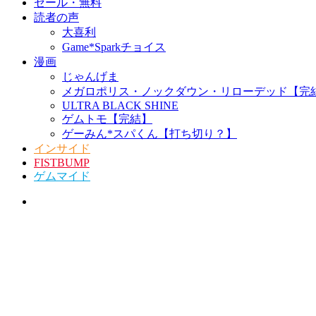
セール・無料
読者の声
大喜利
Game*Sparkチョイス
漫画
じゃんげま
メガロポリス・ノックダウン・リローデッド【完
ULTRA BLACK SHINE
ゲムトモ【完結】
ゲーみん*スパくん【打ち切り？】
インサイド
FISTBUMP
ゲムマイド