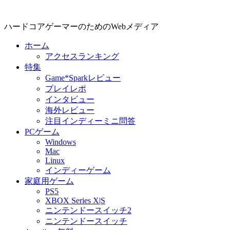
ハードコアゲーマーのためのWebメディア
ホーム
アクセスランキング
特集
Game*Sparkレビュー
プレイレポ
インタビュー
海外レビュー
注目インディーミニ問答
PCゲーム
Windows
Mac
Linux
インディーゲーム
家庭用ゲーム
PS5
XBOX Series X|S
ニンテンドースイッチ2
ニンテンドースイッチ