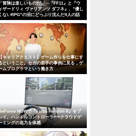
「冒険は楽しいものだ」 ─『FF11』と『ウ
ィザードリィ ヴァリアンツ ダフネ』、"優し
くないRPG"の沼にどっぷり沈んだ4人の話
【キャリアクエスト】ゲーム作りを仕事にす
るということ。セガの若手の事例に見る，ゲ
ームプログラマという働き方
GeForce NOWで『Forza Horizon 6』をプ
レイ。ハンドルコントローラー×クラウドゲ
ーミングの底力を体感