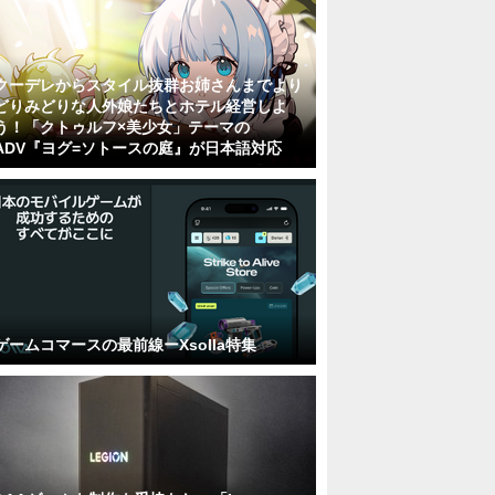
クーデレからスタイル抜群お姉さんまでより
どりみどりな人外娘たちとホテル経営しよ
う！「クトゥルフ×美少女」テーマの
ADV『ヨグ=ソトースの庭』が日本語対応
ゲームコマースの最前線ーXsolla特集