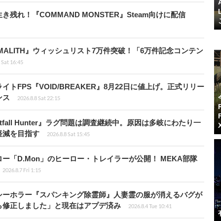
れ！『COMMAND MONSTER』Steam向けに配信
ALITH』ウィッシュリスト7万件突破！「6万件記念コンテン
 Sat 16:45
FPS『VOID/BREAKER』8月22日に値上げ。正式リリー
ンス
2026.8.8 Sat 22:15
fall Hunter』ラグ問題は調査継続中。原因は多岐にわたり一
軽減を目指す
2026.8.8 Sat 15:45
「D.Mon」のヒーロー・トレイラーが公開！ MEKA部隊
2026.8.7 Fri 1:15
シーホラー『スパンキング除霊師』人妻霊の服が消えるバグが
ら修正しました」と現在はアプデ済み
2026.8.4 Tue 10:41