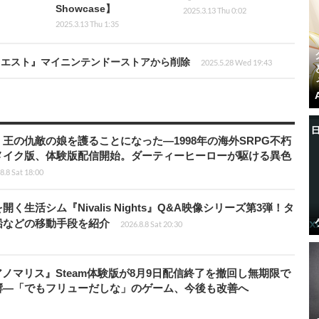
Showcase】
2025.3.13 Thu 0:02
2025.3.13 Thu 1:35
クエスト』マイニンテンドーストアから削除
2025.5.28 Wed 19:43
王の仇敵の娘を護ることになった―1998年の海外SRPG不朽
メイク版、体験版配信開始。ダーティーヒーローが駆ける異色
8.8 Sat 18:00
生活シム『Nivalis Nights』Q&A映像シリーズ第3弾！タ
船などの移動手段を紹介
2026.8.8 Sat 20:30
アノマリス』Steam体験版が8月9日配信終了を撤回し無期限で
響―「でもフリューだしな」のゲーム、今後も改善へ