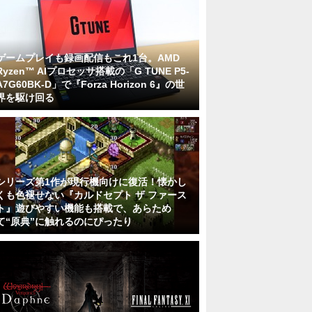
ゲームプレイも録画配信もこれ1台。AMD
Ryzen™ AIプロセッサ搭載の「G TUNE P5-
A7G60BK-D」で『Forza Horizon 6』の世
界を駆け回る
シリーズ第1作が現行機向けに復活！懐かし
くも色褪せない『カルドセプト ザ ファース
ト』遊びやすい機能も搭載で、あらため
て“原典”に触れるのにぴったり