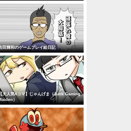
吉田輝和のゲームプレイ絵日記
【大人気4コマ】じゃんげま（Junk Gaming
Maiden）