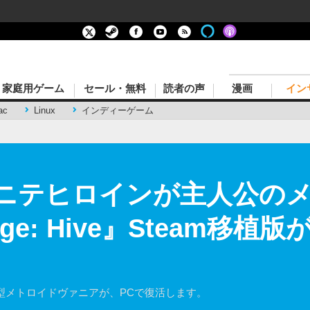
家庭用ゲーム
セール・無料
読者の声
漫画
イン
ac
Linux
インディーゲーム
けポニテヒロインが主人公の
ge: Hive』Steam移植
ろし型メトロイドヴァニアが、PCで復活します。