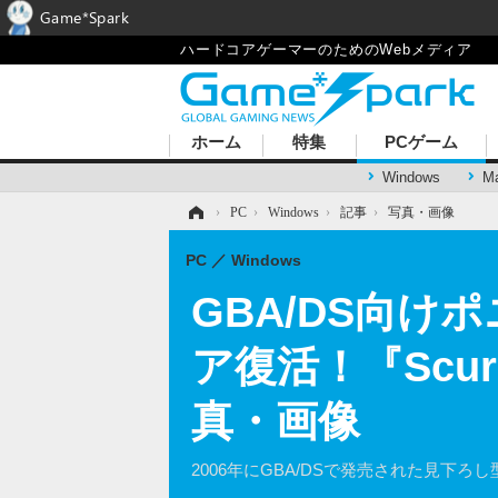
Game*Spark
ハードコアゲーマーのためのWebメディア
ホーム
特集
PCゲーム
Windows
M
ホーム
›
PC
›
Windows
›
記事
›
写真・画像
PC
Windows
GBA/DS向
ア復活！『Scur
真・画像
2006年にGBA/DSで発売された見下