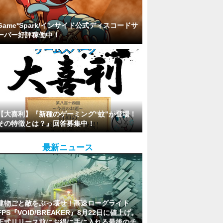
Game*Spark/インサイド公式ディスコードサ
ーバー好評稼働中！
【大喜利】『新種のゲーミング“蚊”が登場！
その特徴とは？』回答募集中！
最新ニュース
建物ごと敵をぶっ壊せ！高速ローグライト
FPS『VOID/BREAKER』8月22日に値上げ。
正式リリース前にお得に手に入れる最後のチ