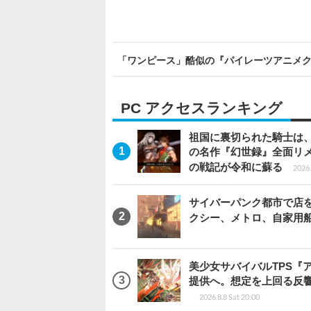
「ワンピース」酷似の『パイレーツアニメ
PC アクセスランキング
祖国に裏切られた騎士は、
の名作『幻世録』全面リ
の戦記が令和に蘇る
2026.
サイバーパンク都市で店を開く
クシー、メトロ、自家用
美少女サバイバルTPS『
提供へ。想定を上回る反
2026.8.8 Sat 20:00