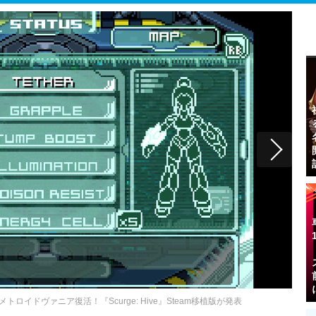
トロイドヴァニア復活！『Scurge: Hive』Steam移植版が発表