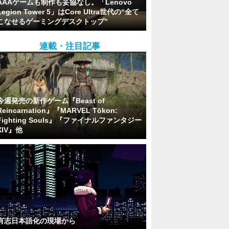
AAAゲームも制作も妥協なし。「Lenovo
Legion Tower 5」はCore Ultra世代の“全て
こなせるゲーミングデスクトップ”
連載・注目記事
今週発売の新作ゲーム『Beast of
Reincarnation』『MARVEL Tōkon:
Fighting Souls』『ファイナルファンタジー
XIV』他
有志日本語化の現場から