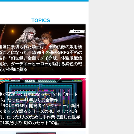
TOPICS
祖国に裏切られた騎士は、王の仇敵の娘を護
ることになった―1998年の海外SRPG不朽の
名作『幻世録』全面リメイク版、体験版配信
開始。ダーティーヒーローが駆ける異色の戦
記が令和に蘇る
車が変形してロボになった、でも『ルート
16』だった―41年ぶり完全新作
『ROUTE16R』開発者インタビュー。新旧
スタッフが語るシリーズの魂。そして41年
前、たった1人のために手作業で直した世界
に1本だけの“幻のカセット”の話