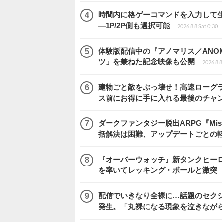
時間内に格ゲーコマンドを入力して生き残
―1P/2P側も選択可能
2026.8.8 Sat 0:30
体験版配信中の『アノマリス／ANOM
ツ」を兼ねた記念映像も公開
2026.8.8
建物ごと敵をぶっ壊せ！高速ローグライト
ス前にお得に手に入れる最後のチャ
ダークファンタジー脱出ARPG『Mist
括解決は困難、アップデートごとの
『オーバーウォッチ』新タンクヒーロー
を率いてレッキング・ボールと激突
配信でいきなり全裸に…話題のセク
発生。「丸裸になる現象を泣きなが