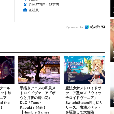
月給27万円～35万円
正社員
Sponsored by
クール
手描きアニメの和風メ
魔法少女メトロイドヴ
ドット絵
トロイドヴァニア『ボ
ァニア型ACT『ウィッ
ニア
ウと月夜の碧い花』
チロイドヴァニア』
d the
DLC「Tanuki
Switch/Steam向けにリ
信！
Kabuki」発表！
リース。魔法とペット
【Humble Games
を駆使して大冒険