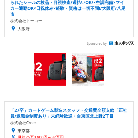
られたシールの検品・目視検査/週払いOK/×空調完備×マイ
カー通勤OK×日祝休み×経験・資格は一切不問!/大阪府/八尾
市
株式会社トーコー
大阪府
Sponsored by
「27卒」カードゲーム製造スタッフ・交通費全額支給「正社
員/退職金制度あり」未経験歓迎・台東区北上野2丁目
株式会社Creer
東京都
月給26万3,900円～32万円