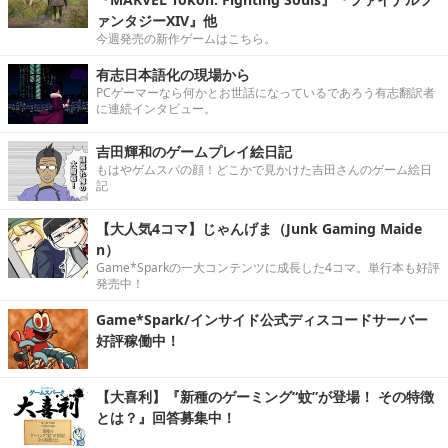
ァンタジーXIV』他
今週発売の新作ゲームはこちら。
有志日本語化の現場から
PCゲーマーなら何かとお世話になっているであろう有志翻訳者
に連続インタビュー。
吉田輝和のゲームプレイ絵日記
もはやゲムスパの顔！どこかで見かけた吉田さんのゲーム絵日
記
【大人気4コマ】じゃんげま（Junk Gaming Maide
n）
Game*Sparkの一大コンテンツに成長した4コマ。単行本も好評
発売中！
Game*Spark/インサイド公式ディスコードサーバー
好評稼働中！
【大喜利】『新種のゲーミング“蚊”が登場！ その特徴
とは？』回答募集中！