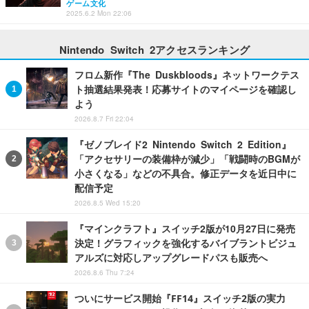
ゲーム文化
2025.6.2 Mon 22:06
Nintendo Switch 2アクセスランキング
フロム新作『The Duskbloods』ネットワークテス
ト抽選結果発表！応募サイトのマイページを確認し
よう
2026.8.7 Fri 22:04
『ゼノブレイド2 Nintendo Switch 2 Edition』
「アクセサリーの装備枠が減少」「戦闘時のBGMが
小さくなる」などの不具合。修正データを近日中に
配信予定
2026.8.5 Wed 15:20
『マインクラフト』スイッチ2版が10月27日に発売
決定！グラフィックを強化するバイブラントビジュ
アルズに対応しアップグレードパスも販売へ
2026.8.6 Thu 7:24
ついにサービス開始『FF14』スイッチ2版の実力