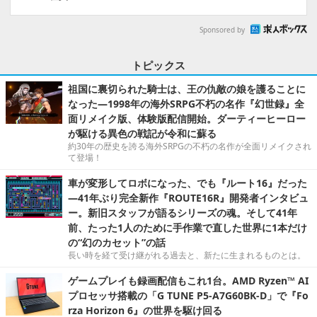
Sponsored by
トピックス
祖国に裏切られた騎士は、王の仇敵の娘を護ることに
なった―1998年の海外SRPG不朽の名作『幻世録』全
面リメイク版、体験版配信開始。ダーティーヒーロー
が駆ける異色の戦記が令和に蘇る
約30年の歴史を誇る海外SRPGの不朽の名作が全面リメイクされ
て登場！
車が変形してロボになった、でも『ルート16』だった
―41年ぶり完全新作『ROUTE16R』開発者インタビュ
ー。新旧スタッフが語るシリーズの魂。そして41年
前、たった1人のために手作業で直した世界に1本だけ
の“幻のカセット”の話
長い時を経て受け継がれる過去と、新たに生まれるものとは。
ゲームプレイも録画配信もこれ1台。AMD Ryzen™ AI
プロセッサ搭載の「G TUNE P5-A7G60BK-D」で『Fo
rza Horizon 6』の世界を駆け回る