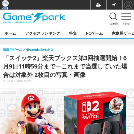
search
menu
ホーム
アクセスランキング
特集
PCゲーム
家庭用ゲー
家庭用ゲーム
Nintendo Switch 2
「スイッチ2」楽天ブックス第3回抽選開始！6
月9日11時59分まで―これまで当選していた場
合は対象外 2枚目の写真・画像
2025.6.4 Wed 13:29