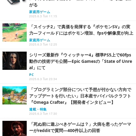
がる
家庭用ゲーム
2025.6.3 Tue 11:15
「スイッチ2」で真価を発揮する『ポケモンSV』の実
力―フィールドにはポケモン増加、fpsや解像度が向上
家庭用ゲーム
2025.6.3 Tue 12:25
シリーズ最新作『ウィッチャー4』標準PS5上で60fps
動作の技術デモ公開―Epic Gamesの「State of Unre
al」にて
PC
2025.6.3 Tue 23:34
「プログラミング部分について予想が付かない方向で
アップデートを行いたい」日本産サバイバルクラフト
『Omega Crafter』【開発者インタビュー】
連載・特集
2025.6.3 Tue 17:30
「死ぬ前に遊ぶべきゲームは？」大病を患ったゲーマ
ーがredditで質問―400件以上の回答