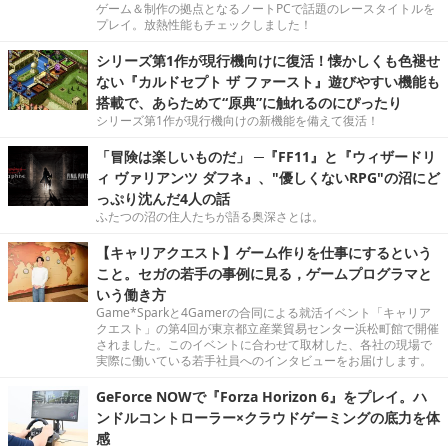
ゲーム＆制作の拠点となるノートPCで話題のレースタイトルを
プレイ。放熱性能もチェックしました！
シリーズ第1作が現行機向けに復活！懐かしくも色褪せ
ない『カルドセプト ザ ファースト』遊びやすい機能も
搭載で、あらためて“原典”に触れるのにぴったり
シリーズ第1作が現行機向けの新機能を備えて復活！
「冒険は楽しいものだ」 ─『FF11』と『ウィザードリ
ィ ヴァリアンツ ダフネ』、"優しくないRPG"の沼にど
っぷり沈んだ4人の話
ふたつの沼の住人たちが語る奥深さとは。
【キャリアクエスト】ゲーム作りを仕事にするという
こと。セガの若手の事例に見る，ゲームプログラマと
いう働き方
Game*Sparkと4Gamerの合同による就活イベント「キャリア
クエスト」の第4回が東京都立産業貿易センター浜松町館で開催
されました。このイベントに合わせて取材した、各社の現場で
実際に働いている若手社員へのインタビューをお届けします。
GeForce NOWで『Forza Horizon 6』をプレイ。ハ
ンドルコントローラー×クラウドゲーミングの底力を体
感