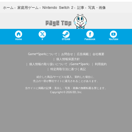
写真・画像
ホーム
›
家庭用ゲーム
›
Nintendo Switch 2
›
記事
›
Home
X
STEAM
Facebook
YouTube
Game*Sparkについて
お問合せ
広告掲載
会社概要
個人情報保護方針
個人情報の取り扱いについて（Game*Spark）
利用規約
特定商取引法に基づく表記
紹介した商品/サービスを購入、契約した場合に、
売上の一部が弊社サイトに還元されることがあります。
当サイトに掲載の記事・見出し・写真・画像の無断転載を禁じます。
Copyright © 2026 IID, Inc.