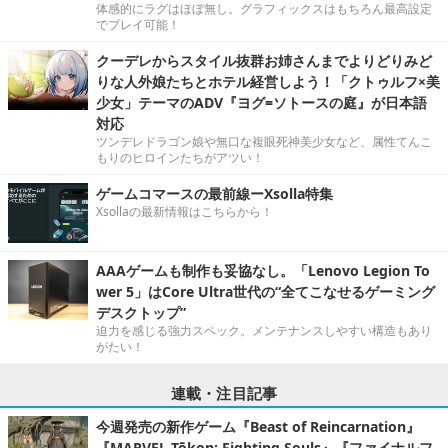
体感的にラグはほぼ無し。グラフィックスはもちろん最高設定
でプレイ可能！
クーデレからスタイル抜群お姉さんまでよりどりみど
りな人外娘たちとホテル経営しよう！「クトゥルフ×美
少女」テーマのADV『ヨグ=ソトースの庭』が日本語
対応
ツンデレドラゴン娘や無口な複眼死神美少女など、属性てんこ
もりのヒロインたちがアツい！
ゲームコマースの最前線ーXsolla特集
Xsollaの最新情報はこちらから！
AAAゲームも制作も妥協なし。「Lenovo Legion To
wer 5」はCore Ultra世代の“全てこなせるゲーミング
デスクトップ”
迫力を感じる強力スペック。メンテナンスしやすい構造もあり
がたい！
連載・注目記事
今週発売の新作ゲーム『Beast of Reincarnation』
『MARVEL Tōkon: Fighting Souls』『ファイナルフ