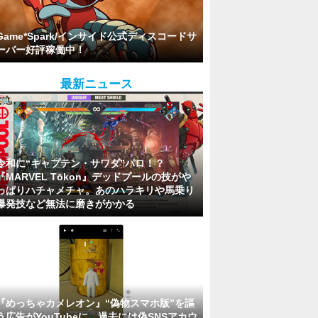
Game*Spark/インサイド公式ディスコードサ
ーバー好評稼働中！
最新ニュース
令和に“キャプテン・サワダ”パロ！？
『MARVEL Tōkon』デッドプールの技がや
っぱりハチャメチャ。あのハラキリや馬乗り
爆発技など無法に磨きがかかる
『めっちゃカメレオン』“偽物スマホ版”を謳
う広告がYouTubeに…過去には偽SNSアカウ