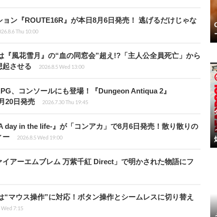
ョン『ROUTE16R』が本日8月6日発売！ 逃げるだけじゃな
26.8.6 Thu 10:00
は『風花雪月』の“血の同窓会”超え!?「主人公全員死亡」から
想起させる
2026.8.5 Wed 13:00
、コンソールにも登場！『Dungeon Antiqua 2』
て8月20日発売
2026.7.30 Thu 19:45
day in the life-』が「コンアカ」で8月6日発売！散り散りの
ィー
2026.8.5 Wed 19:00
アーエムブレム 万紫千紅 Direct」で明かされた物語にフ
は“マウス操作”に対応！ボタン操作とシームレスに切り替え
5 Wed 7:15