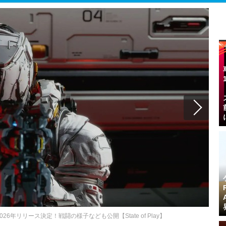
年リリース決定！戦闘の様子なども公開【State of Play】