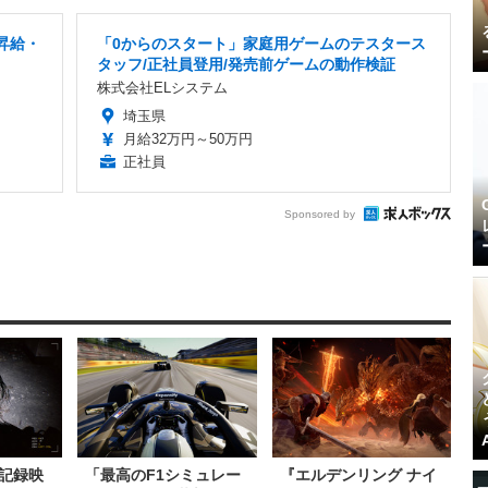
昇給・
「0からのスタート」家庭用ゲームのテスタース
タッフ/正社員登用/発売前ゲームの動作検証
株式会社ELシステム
埼玉県
月給32万円～50万円
正社員
Sponsored by
記録映
「最高のF1シミュレー
『エルデンリング ナイ