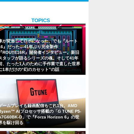
TOPICS
車が変形してロボになった、でも『ルート
16』だった―41年ぶり完全新作
『ROUTE16R』開発者インタビュー。新旧
スタッフが語るシリーズの魂。そして41年
前、たった1人のために手作業で直した世界
に1本だけの“幻のカセット”の話
ゲームプレイも録画配信もこれ1台。AMD
Ryzen™ AIプロセッサ搭載の「G TUNE P5-
A7G60BK-D」で『Forza Horizon 6』の世
界を駆け回る