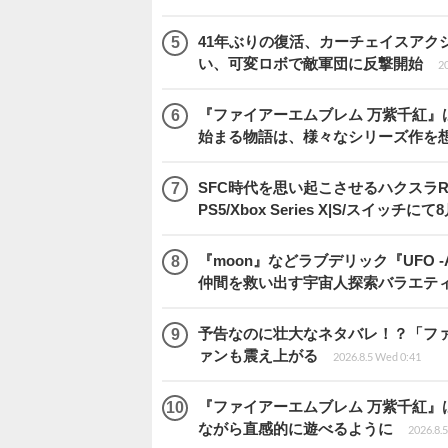
41年ぶりの復活、カーチェイスアクシ
い、可変ロボで敵軍団に反撃開始
20
『ファイアーエムブレム 万紫千紅』
始まる物語は、様々なシリーズ作を
SFC時代を思い起こさせるハクスラRPG
PS5/Xbox Series X|S/スイッチに
『moon』などラブデリック『UFO -A 
仲間を救い出す宇宙人探索バラエテ
予告なのに壮大なネタバレ！？「ファイ
ァンも震え上がる
2026.8.5 Wed 0:41
『ファイアーエムブレム 万紫千紅』
ながら直感的に遊べるように
2026.8.