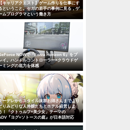
【キャリアクエスト】ゲーム作りを仕事にす
るということ。セガの若手の事例に見る，ゲ
ームプログラマという働き方
GeForce NOWで『Forza Horizon 6』をプ
レイ。ハンドルコントローラー×クラウドゲ
ーミングの底力を体感
クーデレからスタイル抜群お姉さんまでより
どりみどりな人外娘たちとホテル経営しよ
う！「クトゥルフ×美少女」テーマの
ADV『ヨグ=ソトースの庭』が日本語対応