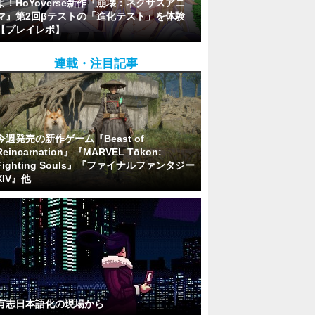
よ！HoYoverse新作『崩壊：ネクサスアニ
マ』第2回βテストの「進化テスト」を体験
【プレイレポ】
連載・注目記事
今週発売の新作ゲーム『Beast of
Reincarnation』『MARVEL Tōkon:
Fighting Souls』『ファイナルファンタジー
XIV』他
有志日本語化の現場から