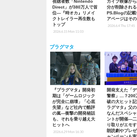
視聴者数「Nintendo
カイブ映像から
Direct」が380万人で首
分が削除される
位―『時オカ』リメイ
PS.Blogの記
クトレイラー再生数も
アページはその
トップ
2026.6.4 Thu 17:45
2026.6.15 Mon 11:03
プラグマタ
『プラグマタ』開発初
開発支えた「デ
期は「ゲームロジック
警察」…？20
が完全に崩壊」「心底
破の大ヒット記
失望」など社内で酷評
ラグマタ』父の
の嵐―衝撃の開発秘話
なんだスペシャ
も、それを乗り越え大
ントが開催―二
ヒットへ
り取りがエモす
朗読劇やプレゼ
2026.6.29 Mon 16:30
ャンペーンも実