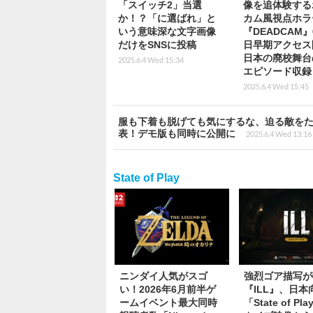
「スイッチ2」当選
像を追体験する
か！？「に選ばれ」と
カム風視点ホラ
いう意味深な文字画像
『DEADCAM』
だけをSNSに投稿
日早期アクセス
日本の廃校舞台
2025.6.4 Wed 15:34
エピソード収録
2025.6.4 Wed 15:45
服も下着も脱げても気にするな、迫る敵をた
表！デモ版も同時に公開に
2025.6.4 Wed 13:16
State of Play
ニンダイ人気がスゴ
強烈ゴア描写が
い！2026年6月前半ゲ
『ILL』、日本
ームイベント最大同時
「State of P