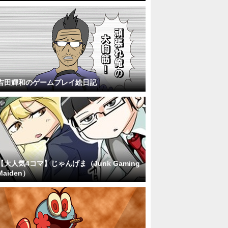
吉田輝和のゲームプレイ絵日記
【大人気4コマ】じゃんげま（Junk Gaming
Maiden）