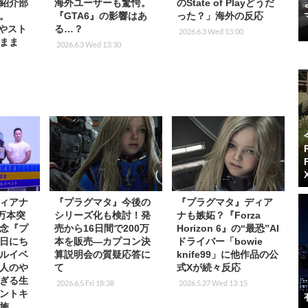
紹介部
海外ユーザーも驚愕。
のState of Playどうだ
。
『GTA6』の影響はあ
った？」海外の反応
載やスト
る…？
2026.6.3 Wed 13:00
まま
2026.6.3 Wed 13:30
ィアナ
『プラグマタ』今後の
『プラグマタ』ディア
0万本突
シリーズ化も検討！発
ナも嫉妬？『Forza
念『プ
売から16日間で200万
Horizon 6』の“最恐”AI
日にち
本を販売―カプコン決
ドライバー「bowie
ルイベ
算説明会の質疑応答に
knife99」に他作品の公
人のや
て
式Xが続々反応
ぎる生
2026.6.5 Fri 18:38
2026.5.27 Wed 13:15
ントキ
施