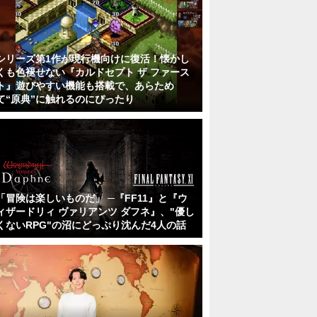
シリーズ第1作が現行機向けに復活！懐かし
くも色褪せない『カルドセプト ザ ファース
ト』遊びやすい機能も搭載で、あらため
て“原典”に触れるのにぴったり
「冒険は楽しいものだ」 ─『FF11』と『ウ
ィザードリィ ヴァリアンツ ダフネ』、"優し
くないRPG"の沼にどっぷり沈んだ4人の話