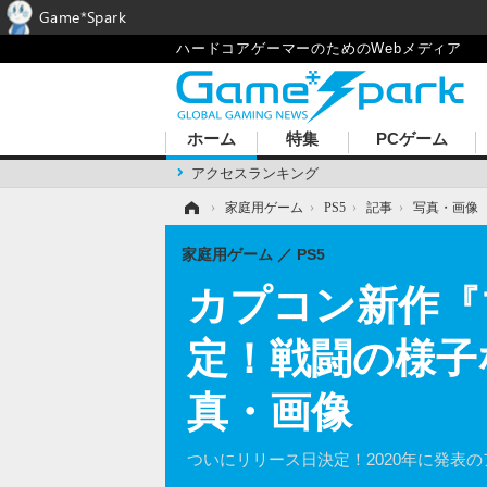
Game*Spark
ハードコアゲーマーのためのWebメディア
ホーム
特集
PCゲーム
アクセスランキング
ホーム
›
家庭用ゲーム
›
PS5
›
記事
›
写真・画像
家庭用ゲーム
PS5
カプコン新作『
定！戦闘の様子など
真・画像
ついにリリース日決定！2020年に発表