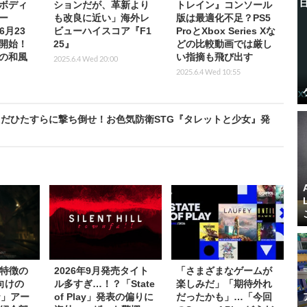
ボディ
ションだが、革新より
トレイン』コンソール
ー
も改良に近い」海外レ
版は最適化不足？PS5
6月23
ビューハイスコア『F1
ProとXbox Series Xな
開始！
25』
どの比較動画では厳し
の和風
い指摘も飛び出す
2025.6.4 Wed 20:00
2025.6.4 Wed 10:55
だひたすらに撃ち倒せ！お色気防衛STG『タレットと少女』発
特徴の
2026年9月発売タイト
「さまざまなゲームが
向けの
ル多すぎ…！？「State
楽しみだ」「期待外れ
lay」アー
of Play」発表の偏りに
だったかも」…「今回