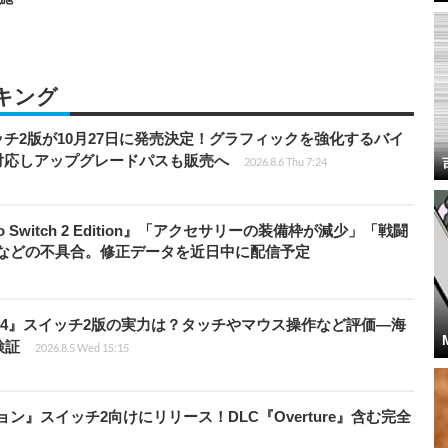
キング
チ2版が10月27日に発売決定！グラフィックを強化するバイ
対応しアップグレードパスも販売へ
2026.8.6 Thu 7:24
do Switch 2 Edition』「アクセサリーの装備枠が減少」「戦闘
」などの不具合。修正データを近日中に配信予定
14』スイッチ2版の実力は？タッチやマウス操作など評価―海
検証
2026.8.5 Wed 15:15
ィション』スイッチ2向けにリリース！DLC『Overture』含む完全