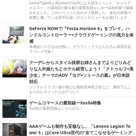
Game*Sparkと4Gamerの合同による就活イベント「キャリア
クエスト」の第4回が東京都立産業貿易センター浜松町館で開催
されました。このイベントに合わせて取材した、各社の現場で
実際に働いている若手社員へのインタビューをお届けします。
GeForce NOWで『Forza Horizon 6』をプレイ。ハ
ンドルコントローラー×クラウドゲーミングの底力を体
感
体感的にラグはほぼ無し。グラフィックスはもちろん最高設定
でプレイ可能！
クーデレからスタイル抜群お姉さんまでよりどりみど
りな人外娘たちとホテル経営しよう！「クトゥルフ×美
少女」テーマのADV『ヨグ=ソトースの庭』が日本語
対応
ツンデレドラゴン娘や無口な複眼死神美少女など、属性てんこ
もりのヒロインたちがアツい！
ゲームコマースの最前線ーXsolla特集
Xsollaの最新情報はこちらから！
AAAゲームも制作も妥協なし。「Lenovo Legion To
wer 5」はCore Ultra世代の“全てこなせるゲーミング