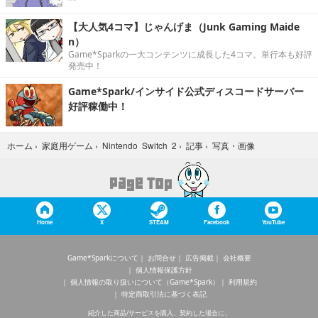
【大人気4コマ】じゃんげま（Junk Gaming Maide
n）
Game*Sparkの一大コンテンツに成長した4コマ。単行本も好評
発売中！
Game*Spark/インサイド公式ディスコードサーバー
好評稼働中！
写真・画像
ホーム
›
家庭用ゲーム
›
Nintendo Switch 2
›
記事
›
Home
X
STEAM
Facebook
YouTube
Game*Sparkについて
お問合せ
広告掲載
会社概要
個人情報保護方針
個人情報の取り扱いについて（Game*Spark）
利用規約
特定商取引法に基づく表記
紹介した商品/サービスを購入、契約した場合に、