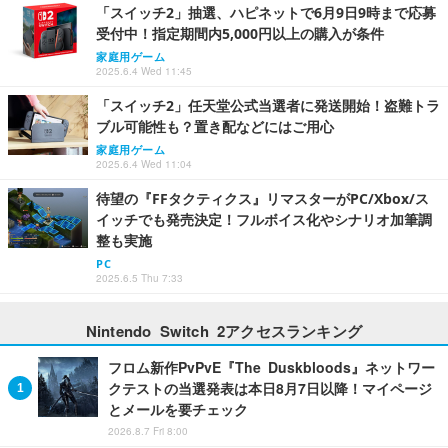
「スイッチ2」抽選、ハピネットで6月9日9時まで応募
受付中！指定期間内5,000円以上の購入が条件
家庭用ゲーム
2025.6.4 Wed 11:45
「スイッチ2」任天堂公式当選者に発送開始！盗難トラ
ブル可能性も？置き配などにはご用心
家庭用ゲーム
2025.6.4 Wed 11:04
待望の『FFタクティクス』リマスターがPC/Xbox/ス
イッチでも発売決定！フルボイス化やシナリオ加筆調
整も実施
PC
2025.6.5 Thu 7:33
Nintendo Switch 2アクセスランキング
フロム新作PvPvE『The Duskbloods』ネットワー
クテストの当選発表は本日8月7日以降！マイページ
とメールを要チェック
2026.8.7 Fri 8:00