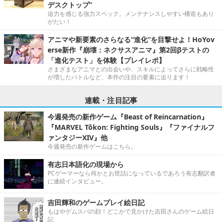
デスクトップ”
迫力を感じる強力スペック。メンテナンスしやすい構造もあり
がたい！
アニマや新要素のさらなる“進化”を目撃せよ！HoYov
erse新作『崩壊：ネクサスアニマ』第2回βテストの
「進化テスト」を体験【プレイレポ】
さまざまなアニマとの出会いや、スキルによってさらに戦略性
が増したバトルなど、本作の注目の要素に迫ります！
連載・注目記事
今週発売の新作ゲーム『Beast of Reincarnation』
『MARVEL Tōkon: Fighting Souls』『ファイナルフ
ァンタジーXIV』他
今週発売の新作ゲームはこちら。
有志日本語化の現場から
PCゲーマーなら何かとお世話になっているであろう有志翻訳者
に連続インタビュー。
吉田輝和のゲームプレイ絵日記
もはやゲムスパの顔！どこかで見かけた吉田さんのゲーム絵日
記