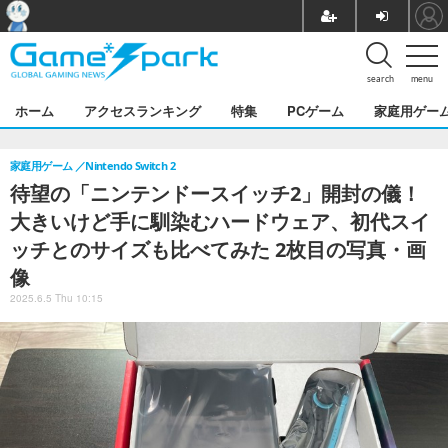
search
menu
ホーム
アクセスランキング
特集
PCゲーム
家庭用ゲー
家庭用ゲーム
Nintendo Switch 2
待望の「ニンテンドースイッチ2」開封の儀！
大きいけど手に馴染むハードウェア、初代スイ
ッチとのサイズも比べてみた 2枚目の写真・画
像
2025.6.5 Thu 10:15