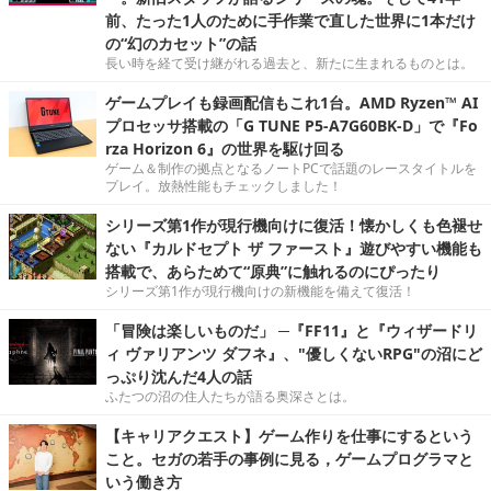
前、たった1人のために手作業で直した世界に1本だけ
の“幻のカセット”の話
長い時を経て受け継がれる過去と、新たに生まれるものとは。
ゲームプレイも録画配信もこれ1台。AMD Ryzen™ AI
プロセッサ搭載の「G TUNE P5-A7G60BK-D」で『Fo
rza Horizon 6』の世界を駆け回る
ゲーム＆制作の拠点となるノートPCで話題のレースタイトルを
プレイ。放熱性能もチェックしました！
シリーズ第1作が現行機向けに復活！懐かしくも色褪せ
ない『カルドセプト ザ ファースト』遊びやすい機能も
搭載で、あらためて“原典”に触れるのにぴったり
シリーズ第1作が現行機向けの新機能を備えて復活！
「冒険は楽しいものだ」 ─『FF11』と『ウィザードリ
ィ ヴァリアンツ ダフネ』、"優しくないRPG"の沼にど
っぷり沈んだ4人の話
ふたつの沼の住人たちが語る奥深さとは。
【キャリアクエスト】ゲーム作りを仕事にするという
こと。セガの若手の事例に見る，ゲームプログラマと
いう働き方