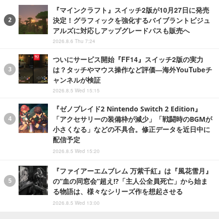
『マインクラフト』スイッチ2版が10月27日に発売
決定！グラフィックを強化するバイブラントビジュ
アルズに対応しアップグレードパスも販売へ
2026.8.6 Thu 7:24
ついにサービス開始『FF14』スイッチ2版の実力
は？タッチやマウス操作など評価―海外YouTubeチ
ャンネルが検証
2026.8.5 Wed 15:15
『ゼノブレイド2 Nintendo Switch 2 Edition』
「アクセサリーの装備枠が減少」「戦闘時のBGMが
小さくなる」などの不具合。修正データを近日中に
配信予定
2026.8.5 Wed 15:20
『ファイアーエムブレム 万紫千紅』は『風花雪月』
の“血の同窓会”超え!?「主人公全員死亡」から始ま
る物語は、様々なシリーズ作を想起させる
2026.8.5 Wed 13:00