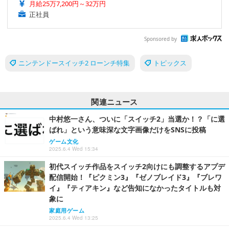
月給25万7,200円～32万円
正社員
Sponsored by
ニンテンドースイッチ2 ローンチ特集
トピックス
関連ニュース
中村悠一さん、ついに「スイッチ2」当選か！？「に選
ばれ」という意味深な文字画像だけをSNSに投稿
ゲーム文化
2025.6.4 Wed 15:34
初代スイッチ作品をスイッチ2向けにも調整するアプデ
配信開始！『ピクミン3』『ゼノブレイド3』『ブレワ
イ』『ティアキン』など告知になかったタイトルも対
象に
家庭用ゲーム
2025.6.4 Wed 13:25