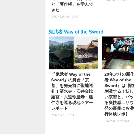
と「著作権」を学んで
きた
2026.8.8 Sat 12:00
鬼武者 Way of the Sword
『鬼武者 Way of the
20年ぶりの新
Sword』の舞台「京
者 Way of the
都」を発売前に聖地巡
Sword』は“探
礼！清水寺・安井金比
刺激する！妖し
羅宮・六道珍皇寺・建
い京都と、バッ
仁寺を巡る現地ツアー
る爽快感―サウ
レポート
発の裏側にも潜
行体験レポ】
2026.8.7 Fri 7:00
2026.8.7 Fri 0:00