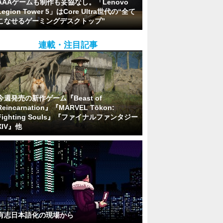
AAAゲームも制作も妥協なし。「Lenovo
Legion Tower 5」はCore Ultra世代の“全て
こなせるゲーミングデスクトップ”
連載・注目記事
今週発売の新作ゲーム『Beast of
Reincarnation』『MARVEL Tōkon:
Fighting Souls』『ファイナルファンタジー
XIV』他
有志日本語化の現場から