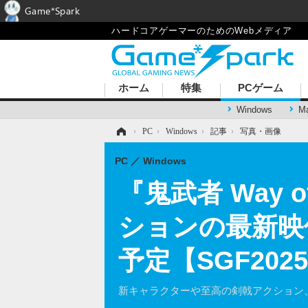
Game*Spark
ハードコアゲーマーのためのWebメディア
ホーム
特集
PCゲーム
Windows
M
ホーム
›
PC
›
Windows
›
記事
›
写真・画像
PC
Windows
『鬼武者 Way 
ションの最新映像公
予定【SGF20
新キャラクターや至高の剣戟アクション