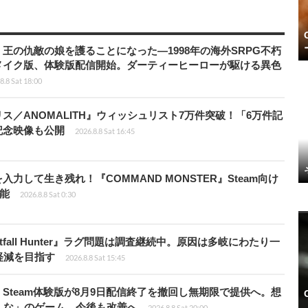
王の仇敵の娘を護ることになった―1998年の海外SRPG不朽
メイク版、体験版配信開始。ダーティーヒーローが駆ける異色
8.8 Sat 18:00
ス／ANOMALITH』ウィッシュリスト7万件突破！「6万件記
記念映像も公開
2026.8.8 Sat 16:45
力して生き残れ！『COMMAND MONSTER』Steam向け
可能
2026.8.8 Sat 0:30
fall Hunter』ラグ問題は調査継続中。原因は多岐にわたり一
軽減を目指す
2026.8.8 Sat 15:45
Steam体験版が8月9日配信終了を撤回し無期限で提供へ。想
しな」のゲーム、今後も改善へ
2026.8.8 Sat 20:00