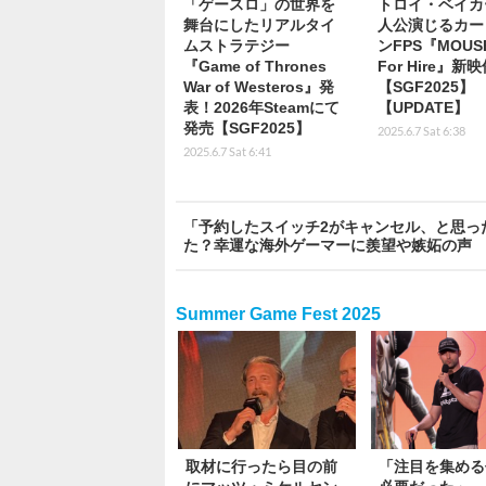
「ゲースロ」の世界を
トロイ・ベイカ
舞台にしたリアルタイ
人公演じるカー
ムストラテジー
ンFPS『MOUSE: 
『Game of Thrones
For Hire』新
War of Westeros』発
【SGF2025】
表！2026年Steamにて
【UPDATE】
発売【SGF2025】
2025.6.7 Sat 6:38
2025.6.7 Sat 6:41
「予約したスイッチ2がキャンセル、と思っ
た？幸運な海外ゲーマーに羨望や嫉妬の声
Summer Game Fest 2025
取材に行ったら目の前
「注目を集める