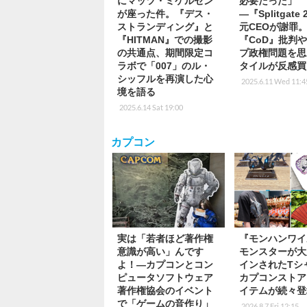
にマッツ・ミケルセン
必要だった」
が座った件。『デス・
―『Splitgate
ストランディング』と
元CEOが謝罪
『HITMAN』での撮影
『CoD』批判
の共通点、期間限定コ
プ政権問題を思
ラボで「007」のル・
タイルが反感買
シッフルを再演した心
2025.6.11 Wed 11:4
境を語る
2025.6.14 Sat 19:00
カプコン
実は「若者ほど著作権
『モンハンワイ
意識が高い」んです
モンスターが大
よ！―カプコンとコン
インされたTシ
ピュータソフトウェア
カプコンストア
著作権協会のイベント
イテムが続々登
で「ゲームの音作り」
2026.8.7 Fri 12:15