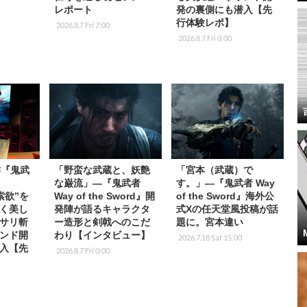
レポート
発の裏側にも潜入【先
行体験レポ】
2026.8.7 Fri 7:00
2026.8.7 Fri 0:00
作『鬼武
「野蛮な武蔵と、妖艶
「宮本（武蔵）で
な巌流」―『鬼武者
す。」―『鬼武者 Way
索欲”を
Way of the Sword』開
of the Sword』海外公
く美し
発陣が語るキャラクタ
式Xの任天堂風投稿が話
サリ斬
ー造形と剣戟へのこだ
題に。宮本違い
ンド開
わり【インタビュー】
2026.7.18 Sat 15:00
入【先
2026.8.7 Fri 0:00