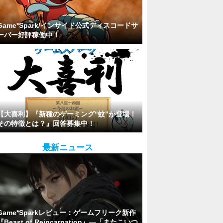
Game*Spark/インサイド公式ディスコードサ
ーバー好評稼働中！
【大喜利】『新種のゲーミング“蚊”が登場！
その特徴とは？』回答募集中！
最新ニュース
Game*Sparkレビュー：ゲームフリーク新作
『Beast of Reincarnation』―「またこいつ