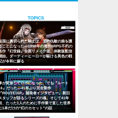
TOPICS
祖国に裏切られた騎士は、王の仇敵の娘を護
ることになった―1998年の海外SRPG不朽の
名作『幻世録』全面リメイク版、体験版配信
開始。ダーティーヒーローが駆ける異色の戦
記が令和に蘇る
車が変形してロボになった、でも『ルート
16』だった―41年ぶり完全新作
『ROUTE16R』開発者インタビュー。新旧
スタッフが語るシリーズの魂。そして41年
前、たった1人のために手作業で直した世界
に1本だけの“幻のカセット”の話