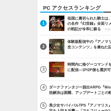
PC アクセスランキング
祖国に裏切られた騎士は、
の名作『幻世録』全面リ
の戦記が令和に蘇る
2026.
体験版配信中の『アノマリ
念コンテンツ」を兼ねた
時間内に格ゲーコマンドを入
に配信―1P/2P側も選択
ダークファンタジー脱出ARPG『Mist
括解決は困難、アップデートごとの
美少女サバイバルTPS『アノマリス』
定を上回る反響―「でもフリューだ