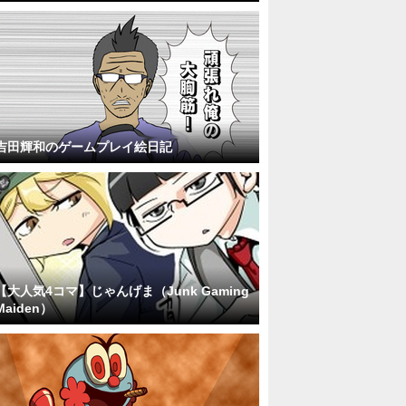
吉田輝和のゲームプレイ絵日記
【大人気4コマ】じゃんげま（Junk Gaming
Maiden）