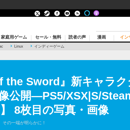
家庭用ゲーム
セール・無料
読者の声
漫画
イン
ac
Linux
インディーゲーム
of the Sword』新キャ
開―PS5/XSX|S/Stea
25】 8枚目の写真・画像
、その一端が明らかに！