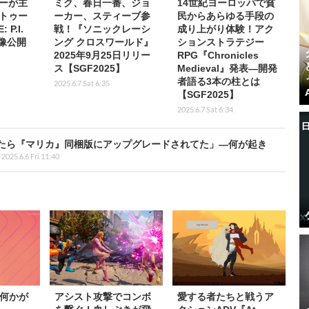
ーが主
ミク、春日一番、ジョ
14世紀ヨーロッパで貧
トゥー
ーカー、スティーブ参
民からあらゆる手段の
P.I.
戦！『ソニックレーシ
成り上がり体験！アク
映像公開
ング クロスワールド』
ションストラテジー
2025年9月25日リリー
RPG『Chronicles
ス【SGF2025】
Medieval』発表―開発
者語る3本の柱とは
2025.6.7 Sat 6:35
【SGF2025】
2025.6.7 Sat 6:34
たら『マリカ』同梱版にアップグレードされてた」―何が起き
2025.6.6 Fri 11:40
何かが
アシスト攻撃でコンボ
愛する者たちと戦うア