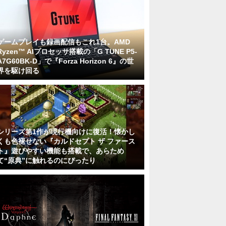
ゲームプレイも録画配信もこれ1台。AMD
Ryzen™ AIプロセッサ搭載の「G TUNE P5-
A7G60BK-D」で『Forza Horizon 6』の世
界を駆け回る
シリーズ第1作が現行機向けに復活！懐かし
くも色褪せない『カルドセプト ザ ファース
ト』遊びやすい機能も搭載で、あらため
て“原典”に触れるのにぴったり