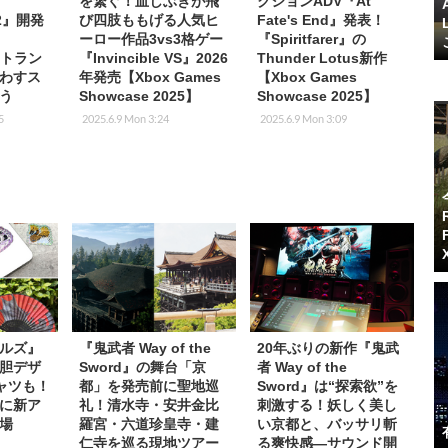
を繋ぐ！血しぶきが飛
クションADV『At
 2』開発
び四肢ももげる人気ヒ
Fate's End』発表！
。
ーロー作品3vs3格ゲー
『Spiritfarer』の
やトラン
『Invincible VS』2026
Thunder Lotus新作
わすス
年発売【Xbox Games
【Xbox Games
う
Showcase 2025】
Showcase 2025】
5
2025.6.9 Mon 3:24
2025.6.9 Mon 3:09
ルズ』
『鬼武者 Way of the
20年ぶりの新作『鬼武
胆デザ
Sword』の舞台「京
者 Way of the
ャツも！
都」を発売前に聖地巡
Sword』は“探索欲”を
に新ア
礼！清水寺・安井金比
刺激する！妖しく美し
場
羅宮・六道珍皇寺・建
い京都と、バッサリ斬
仁寺を巡る現地ツアー
る爽快感―サウンド開