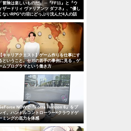
「冒険は楽しいものだ」 ─『FF11』と『ウ
ィザードリィ ヴァリアンツ ダフネ』、"優し
くないRPG"の沼にどっぷり沈んだ4人の話
【キャリアクエスト】ゲーム作りを仕事にす
るということ。セガの若手の事例に見る，ゲ
ームプログラマという働き方
GeForce NOWで『Forza Horizon 6』をプ
レイ。ハンドルコントローラー×クラウドゲ
ーミングの底力を体感