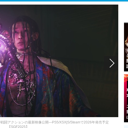
ターや戦闘アクションの最新映像公開―PS5/XSX|S/Steamで2026年発売予定
【SGF2025】