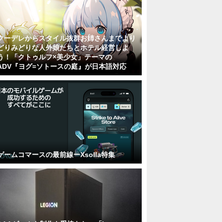
クーデレからスタイル抜群お姉さんまでより
どりみどりな人外娘たちとホテル経営しよ
う！「クトゥルフ×美少女」テーマの
ADV『ヨグ=ソトースの庭』が日本語対応
ゲームコマースの最前線ーXsolla特集