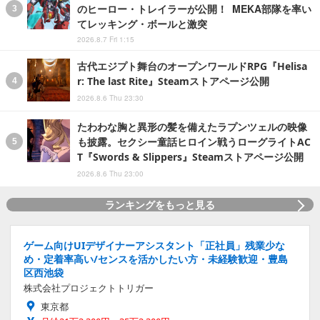
のヒーロー・トレイラーが公開！ MEKA部隊を率い
てレッキング・ボールと激突
2026.8.7 Fri 1:15
古代エジプト舞台のオープンワールドRPG『Helisa
r: The last Rite』Steamストアページ公開
2026.8.6 Thu 23:30
たわわな胸と異形の髪を備えたラプンツェルの映像
も披露。セクシー童話ヒロイン戦うローグライトAC
T『Swords & Slippers』Steamストアページ公開
2026.8.6 Thu 23:00
ランキングをもっと見る
ゲーム向けUIデザイナーアシスタント「正社員」残業少な
め・定着率高い/センスを活かしたい方・未経験歓迎・豊島
区西池袋
株式会社プロジェクトトリガー
東京都