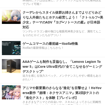
体感的にラグはほぼ無し。グラフィックスはもちろん最高設定
でプレイ可能！
クーデレからスタイル抜群お姉さんまでよりどりみど
りな人外娘たちとホテル経営しよう！「クトゥルフ×美
少女」テーマのADV『ヨグ=ソトースの庭』が日本語
対応
ツンデレドラゴン娘や無口な複眼死神美少女など、属性てんこ
もりのヒロインたちがアツい！
ゲームコマースの最前線ーXsolla特集
Xsollaの最新情報はこちらから！
AAAゲームも制作も妥協なし。「Lenovo Legion To
wer 5」はCore Ultra世代の“全てこなせるゲーミング
デスクトップ”
迫力を感じる強力スペック。メンテナンスしやすい構造もあり
がたい！
アニマや新要素のさらなる“進化”を目撃せよ！HoYov
erse新作『崩壊：ネクサスアニマ』第2回βテストの
「進化テスト」を体験【プレイレポ】
さまざまなアニマとの出会いや、スキルによってさらに戦略性