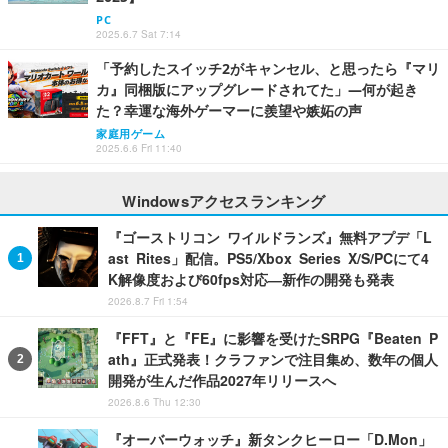
PC
2025.6.7 Sat 7:14
「予約したスイッチ2がキャンセル、と思ったら『マリ
カ』同梱版にアップグレードされてた」―何が起き
た？幸運な海外ゲーマーに羨望や嫉妬の声
家庭用ゲーム
2025.6.6 Fri 11:40
Windowsアクセスランキング
『ゴーストリコン ワイルドランズ』無料アプデ「L
ast Rites」配信。PS5/Xbox Series X/S/PCにて4
K解像度および60fps対応―新作の開発も発表
2026.8.7 Fri 1:54
『FFT』と『FE』に影響を受けたSRPG『Beaten P
ath』正式発表！クラファンで注目集め、数年の個人
開発が生んだ作品2027年リリースへ
2026.8.6 Thu 12:30
『オーバーウォッチ』新タンクヒーロー「D.Mon」