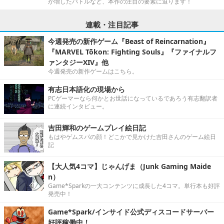
が増したバトルなど、本作の注目の要素に迫ります！
連載・注目記事
今週発売の新作ゲーム『Beast of Reincarnation』
『MARVEL Tōkon: Fighting Souls』『ファイナルフ
ァンタジーXIV』他
今週発売の新作ゲームはこちら。
有志日本語化の現場から
PCゲーマーなら何かとお世話になっているであろう有志翻訳者
に連続インタビュー。
吉田輝和のゲームプレイ絵日記
もはやゲムスパの顔！どこかで見かけた吉田さんのゲーム絵日
記
【大人気4コマ】じゃんげま（Junk Gaming Maide
n）
Game*Sparkの一大コンテンツに成長した4コマ。単行本も好評
発売中！
Game*Spark/インサイド公式ディスコードサーバー
好評稼働中！