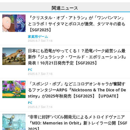
関連ニュース
『クリスタル・オブ・アトラン』が「ワンパンマン」
とコラボ！サイタマとボロスが激突、タツマキの姿も
【SGF2025】
家庭用ゲーム
2025.6.7 Sat 7:18
日本にも恐竜がやってくる！？恐竜パーク経営シム最
新作『ジュラシック・ワールド・エボリューション3』
発表！10月21日発売予定【SGF2025】
PC
2025.6.7 Sat 7:16
「スポンジ・ボブ」などニコロデオンキャラが奮闘す
るファンタジーARPG『Nicktoons & The Dice of De
stiny』が2025年秋発売【SGF2025】【UPDATE】
PC
2025.6.7 Sat 7:14
“非常に好評”パズル開発元によるメトロイドヴァニア
『MIO: Memories in Orbit』新トレイラー公開【SGF
2025】