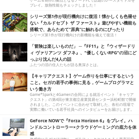
ゲーム＆制作の拠点となるノートPCで話題のレースタイトルを
プレイ。放熱性能もチェックしました！
シリーズ第1作が現行機向けに復活！懐かしくも色褪せ
ない『カルドセプト ザ ファースト』遊びやすい機能も
搭載で、あらためて“原典”に触れるのにぴったり
シリーズ第1作が現行機向けの新機能を備えて復活！
「冒険は楽しいものだ」 ─『FF11』と『ウィザードリ
ィ ヴァリアンツ ダフネ』、"優しくないRPG"の沼にど
っぷり沈んだ4人の話
ふたつの沼の住人たちが語る奥深さとは。
【キャリアクエスト】ゲーム作りを仕事にするという
こと。セガの若手の事例に見る，ゲームプログラマと
いう働き方
Game*Sparkと4Gamerの合同による就活イベント「キャリア
クエスト」の第4回が東京都立産業貿易センター浜松町館で開催
されました。このイベントに合わせて取材した、各社の現場で
実際に働いている若手社員へのインタビューをお届けします。
GeForce NOWで『Forza Horizon 6』をプレイ。ハ
ンドルコントローラー×クラウドゲーミングの底力を体
感