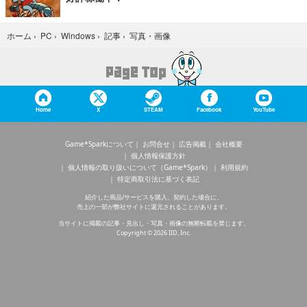
写真・画像
ホーム
›
PC
›
Windows
›
記事
›
Home
X
STEAM
Facebook
YouTube
Game*Sparkについて
お問合せ
広告掲載
会社概要
個人情報保護方針
個人情報の取り扱いについて（Game*Spark）
利用規約
特定商取引法に基づく表記
紹介した商品/サービスを購入、契約した場合に、
売上の一部が弊社サイトに還元されることがあります。
当サイトに掲載の記事・見出し・写真・画像の無断転載を禁じます。
Copyright © 2026 IID, Inc.