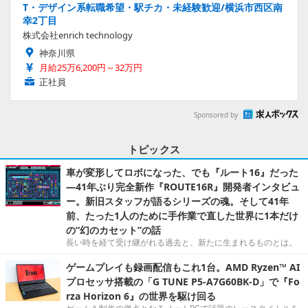
T・デザイン系転職希望・駅チカ・未経験歓迎/横浜市西区南
幸2丁目
株式会社enrich technology
神奈川県
月給25万6,200円～32万円
正社員
Sponsored by
トピックス
車が変形してロボになった、でも『ルート16』だった
―41年ぶり完全新作『ROUTE16R』開発者インタビュ
ー。新旧スタッフが語るシリーズの魂。そして41年
前、たった1人のために手作業で直した世界に1本だけ
の“幻のカセット”の話
長い時を経て受け継がれる過去と、新たに生まれるものとは。
ゲームプレイも録画配信もこれ1台。AMD Ryzen™ AI
プロセッサ搭載の「G TUNE P5-A7G60BK-D」で『Fo
rza Horizon 6』の世界を駆け回る