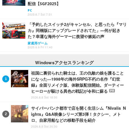
配信【SGF2025】
PC
2025.6.7 Sat 7:51
「予約したスイッチ2がキャンセル、と思ったら『マリ
カ』同梱版にアップグレードされてた」―何が起き
た？幸運な海外ゲーマーに羨望や嫉妬の声
家庭用ゲーム
2025.6.6 Fri 11:40
Windowsアクセスランキング
祖国に裏切られた騎士は、王の仇敵の娘を護ること
になった―1998年の海外SRPG不朽の名作『幻世
録』全面リメイク版、体験版配信開始。ダーティー
ヒーローが駆ける異色の戦記が令和に蘇る
PR
2026.8.8 Sat 18:00
サイバーパンク都市で店を開く生活シム『Nivalis N
ights』Q&A映像シリーズ第3弾！タクシー、メト
ロ、自家用船などの移動手段を紹介
2026.8.8 Sat 20:30