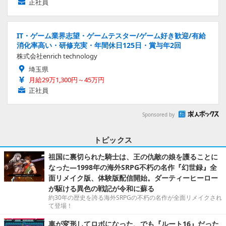
正社員
IT・ゲーム業界志望・ゲームテスター/ゲーム好き歓迎/有給
消化率高い・研修充実・年間休日125日・賞与年2回
株式会社enrich technology
埼玉県
月給29万1,300円～45万円
正社員
Sponsored by
トピックス
祖国に裏切られた騎士は、王の仇敵の娘を護ることに
なった―1998年の海外SRPG不朽の名作『幻世録』全
面リメイク版、体験版配信開始。ダーティーヒーロー
が駆ける異色の戦記が令和に蘇る
約30年の歴史を誇る海外SRPGの不朽の名作が全面リメイクされ
て登場！
車が変形してロボになった、でも『ルート16』だった