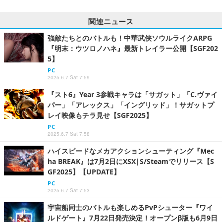
関連ニュース
強敵たちとのバトルも！中華武侠ソウルライクARPG
『明末：ウツロノハネ』最新トレイラー公開【SGF202
5】
PC
2025.6.7 Sat 7:59
『スト6』Year 3参戦キャラは「サガット」「C.ヴァイ
パー」「アレックス」「イングリッド」！サガットプ
レイ映像もチラ見せ【SGF2025】
PC
2025.6.7 Sat 7:58
ハイスピードなメカアクションシューティング『Mec
ha BREAK』は7月2日にXSX|S/Steamでリリース【S
GF2025】【UPDATE】
PC
2025.6.7 Sat 7:53
宇宙船同士のバトルも楽しめるPvPシューター『ワイ
ルドゲート』7月22日発売決定！オープンβ版も6月9日