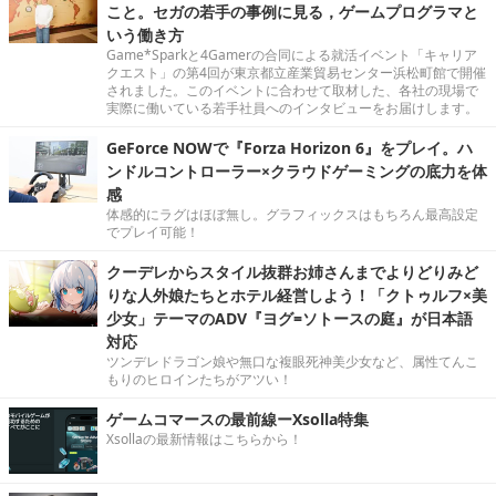
こと。セガの若手の事例に見る，ゲームプログラマと
いう働き方
Game*Sparkと4Gamerの合同による就活イベント「キャリア
クエスト」の第4回が東京都立産業貿易センター浜松町館で開催
されました。このイベントに合わせて取材した、各社の現場で
実際に働いている若手社員へのインタビューをお届けします。
GeForce NOWで『Forza Horizon 6』をプレイ。ハ
ンドルコントローラー×クラウドゲーミングの底力を体
感
体感的にラグはほぼ無し。グラフィックスはもちろん最高設定
でプレイ可能！
クーデレからスタイル抜群お姉さんまでよりどりみど
りな人外娘たちとホテル経営しよう！「クトゥルフ×美
少女」テーマのADV『ヨグ=ソトースの庭』が日本語
対応
ツンデレドラゴン娘や無口な複眼死神美少女など、属性てんこ
もりのヒロインたちがアツい！
ゲームコマースの最前線ーXsolla特集
Xsollaの最新情報はこちらから！