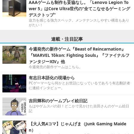
AAAゲームも制作も妥協なし。「Lenovo Legion To
wer 5」はCore Ultra世代の“全てこなせるゲーミング
デスクトップ”
迫力を感じる強力スペック。メンテナンスしやすい構造もあり
がたい！
連載・注目記事
今週発売の新作ゲーム『Beast of Reincarnation』
『MARVEL Tōkon: Fighting Souls』『ファイナルフ
ァンタジーXIV』他
今週発売の新作ゲームはこちら。
有志日本語化の現場から
PCゲーマーなら何かとお世話になっているであろう有志翻訳者
に連続インタビュー。
吉田輝和のゲームプレイ絵日記
もはやゲムスパの顔！どこかで見かけた吉田さんのゲーム絵日
記
【大人気4コマ】じゃんげま（Junk Gaming Maide
n）