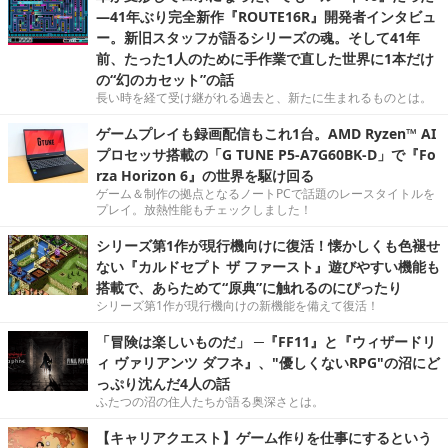
―41年ぶり完全新作『ROUTE16R』開発者インタビュ
ー。新旧スタッフが語るシリーズの魂。そして41年
前、たった1人のために手作業で直した世界に1本だけ
の“幻のカセット”の話
長い時を経て受け継がれる過去と、新たに生まれるものとは。
ゲームプレイも録画配信もこれ1台。AMD Ryzen™ AI
プロセッサ搭載の「G TUNE P5-A7G60BK-D」で『Fo
rza Horizon 6』の世界を駆け回る
ゲーム＆制作の拠点となるノートPCで話題のレースタイトルを
プレイ。放熱性能もチェックしました！
シリーズ第1作が現行機向けに復活！懐かしくも色褪せ
ない『カルドセプト ザ ファースト』遊びやすい機能も
搭載で、あらためて“原典”に触れるのにぴったり
シリーズ第1作が現行機向けの新機能を備えて復活！
「冒険は楽しいものだ」 ─『FF11』と『ウィザードリ
ィ ヴァリアンツ ダフネ』、"優しくないRPG"の沼にど
っぷり沈んだ4人の話
ふたつの沼の住人たちが語る奥深さとは。
【キャリアクエスト】ゲーム作りを仕事にするという