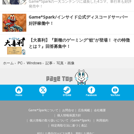
Game*Sparkの一大コンテンツに成長した4コマ。単行本も好評
発売中！
Game*Spark/インサイド公式ディスコードサーバー
好評稼働中！
【大喜利】『新種のゲーミング“蚊”が登場！ その特徴
とは？』回答募集中！
写真・画像
ホーム
›
PC
›
Windows
›
記事
›
Home
X
STEAM
Facebook
YouTube
Game*Sparkについて
お問合せ
広告掲載
会社概要
個人情報保護方針
個人情報の取り扱いについて（Game*Spark）
利用規約
特定商取引法に基づく表記
紹介した商品/サービスを購入、契約した場合に、