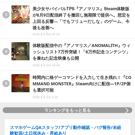
美少女サバイバルTPS『アノマリス』Steam体験版
が8月9日配信終了を撤回し無期限で提供へ。想定を
上回る反響―「でもフリューだしな」のゲーム、今
後も改善へ
2026.8.8 Sat 20:00
体験版配信中の『アノマリス／ANOMALITH』ウィ
ッシュリスト7万件突破！「6万件記念コンテンツ」
を兼ねた記念映像も公開
2026.8.8 Sat 16:45
時間内に格ゲーコマンドを入力して生き残れ！『CO
MMAND MONSTER』Steam向けに配信―1P/2P側
も選択可能
2026.8.8 Sat 0:30
ランキングをもっと見る
スマホゲームQAスタッフ/アプリ動作確認・バグ報告/未経
験歓迎/土日祝休み・昇給あり