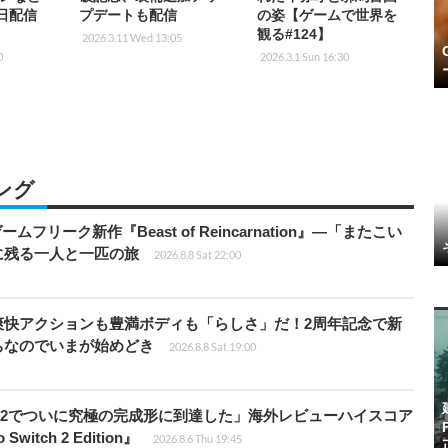
7日配信
プデートも配信
の姿【ゲームで世界を
観る#124】
2026.3.11 Wed 13:05
0
2026.3.1 Sun 16:30
ング
ームフリーク新作『Beast of Reincarnation』―「またこい
に残る一人と一匹の旅
2026.8.8 Sat 22:00
爽快アクションも豊満ボディも「らしさ」だ！2周年記念で新
ちなのでいまが始めどき
2026.8.8 Sat 19:00
チ2でついに究極の完成形に到達した」海外レビューハイスコア
witch 2 Edition』
2026.8.6 Thu 19:45