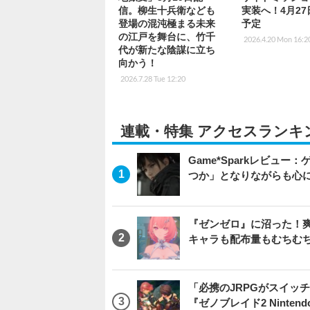
信。柳生十兵衛なども
実装へ！4月2
登場の混沌極まる未来
予定
の江戸を舞台に、竹千
2026.4.20 Mon 16:2
代が新たな陰謀に立ち
向かう！
2026.7.28 Tue 12:20
連載・特集 アクセスランキ
Game*Sparkレビュー：ゲ
つか」となりながらも心
『ゼンゼロ』に沼った！
キャラも配布量もむちむ
「必携のJRPGがスイッ
『ゼノブレイド2 Nintendo S