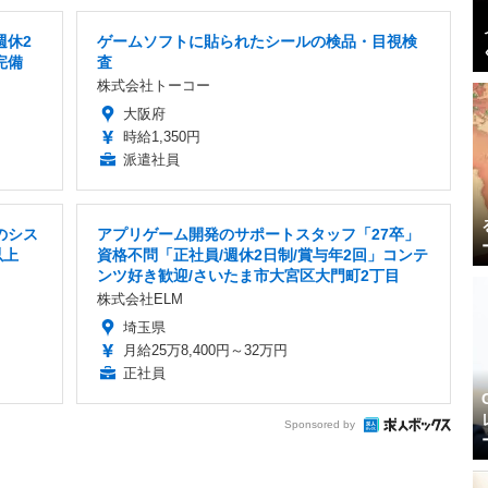
週休2
ゲームソフトに貼られたシールの検品・目視検
完備
査
株式会社トーコー
大阪府
時給1,350円
派遣社員
のシス
アプリゲーム開発のサポートスタッフ「27卒」
以上
資格不問「正社員/週休2日制/賞与年2回」コンテ
ンツ好き歓迎/さいたま市大宮区大門町2丁目
株式会社ELM
埼玉県
月給25万8,400円～32万円
正社員
Sponsored by