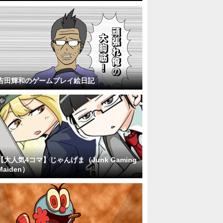
吉田輝和のゲームプレイ絵日記
【大人気4コマ】じゃんげま（Junk Gaming
Maiden）