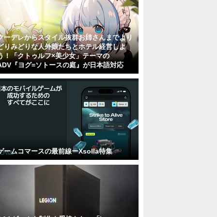
クーデレからスタイル抜群お姉さんまでより
どりみどりな人外娘たちとホテル経営しよ
う！「クトゥルフ×美少女」テーマの
ADV『ヨグ=ソトースの庭』が日本語対応
ゲームコマースの最前線ーXsolla特集