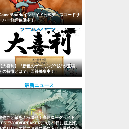
Game*Spark/インサイド公式ディスコードサ
ーバー好評稼働中！
【大喜利】『新種のゲーミング“蚊”が登場！
その特徴とは？』回答募集中！
最新ニュース
建物ごと敵をぶっ壊せ！高速ローグライト
FPS『VOID/BREAKER』8月22日に値上げ。
正式リリース前にお得に手に入れる最後のチ