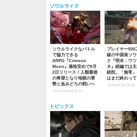
ソウルライク
ソウルライクなバトル
プレイヤー50
で協力できる
破の中国発ソウ
ARPG『Crimson
ク『明末：ウツ
Moon』価格安めで9月
ネ』続編では主
2日リリース！人類最後
続投。「無常」
の希望となり地獄の軍
はまだ終わって
勢と血みどろの戦いへ
2026.8.4 Tue 20:30
2026.8.5 Wed 11:31
トピックス