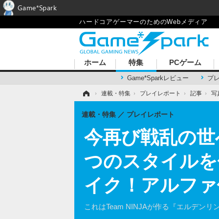
Game*Spark
ハードコアゲーマーのためのWebメディア
ホーム
特集
PCゲーム
Game*Sparkレビュー
プ
ホーム
›
連載・特集
›
プレイレポート
›
記事
›
写
連載・特集
プレイレポート
今再び戦乱の世
つのスタイルを
イク！アルファ
これはTeam NINJAが作る『エルデン