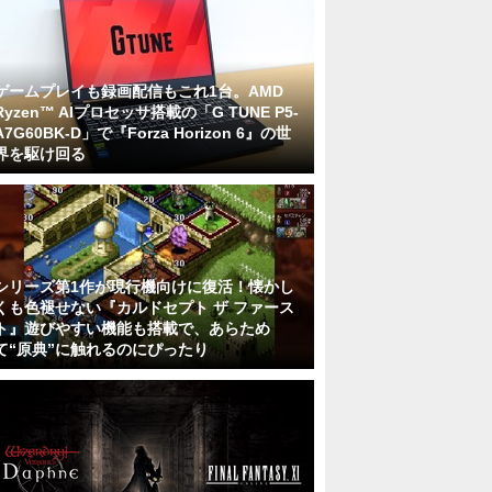
ゲームプレイも録画配信もこれ1台。AMD
Ryzen™ AIプロセッサ搭載の「G TUNE P5-
A7G60BK-D」で『Forza Horizon 6』の世
界を駆け回る
シリーズ第1作が現行機向けに復活！懐かし
くも色褪せない『カルドセプト ザ ファース
ト』遊びやすい機能も搭載で、あらため
て“原典”に触れるのにぴったり