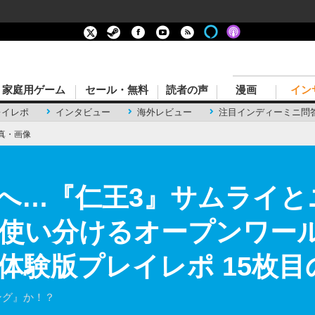
家庭用ゲーム
セール・無料
読者の声
漫画
イン
レイレポ
インタビュー
海外レビュー
注目インディーミニ問
真・画像
へ…『仁王3』サムライと
使い分けるオープンワー
体験版プレイレポ 15枚目
リング』か！？