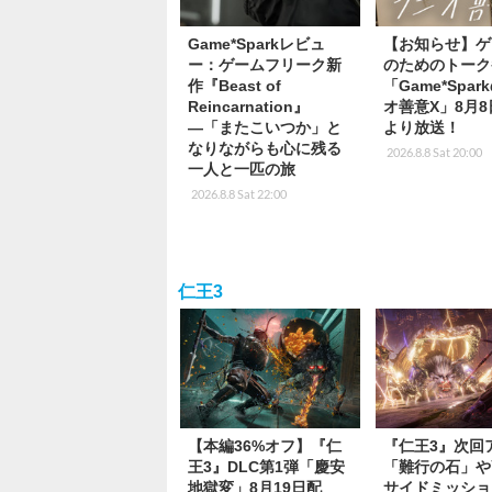
Game*Sparkレビュ
【お知らせ】ゲ
ー：ゲームフリーク新
のためのトーク
作『Beast of
「Game*Spa
Reincarnation』
オ善意X」8月8
―「またこいつか」と
より放送！
なりながらも心に残る
2026.8.8 Sat 20:00
一人と一匹の旅
2026.8.8 Sat 22:00
仁王3
【本編36%オフ】『仁
『仁王3』次回
王3』DLC第1弾「慶安
「難行の石」や
地獄変」8月19日配
サイドミッショ