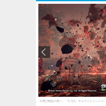
今再び戦乱の世へ…『仁王3』サムライとニンジャ