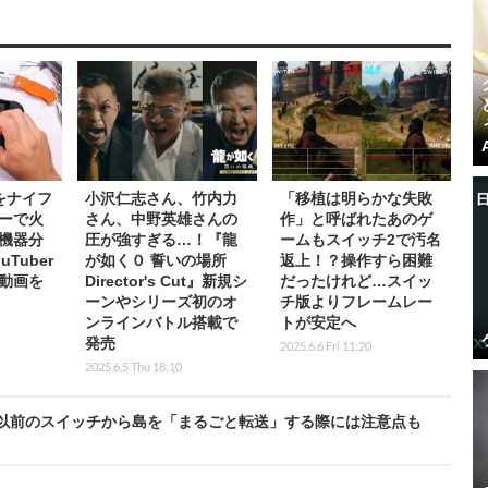
をナイフ
小沢仁志さん、竹内力
「移植は明らかな失敗
ーで火
さん、中野英雄さんの
作」と呼ばれたあのゲ
機器分
圧が強すぎる…！『龍
ームもスイッチ2で汚名
Tuber
が如く０ 誓いの場所
返上！？操作すら困難
動画を
Director's Cut』新規シ
だったけれど…スイッ
ーンやシリーズ初のオ
チ版よりフレームレー
ンラインバトル搭載で
トが安定へ
発売
2025.6.6 Fri 11:20
2025.6.5 Thu 18:10
以前のスイッチから島を「まるごと転送」する際には注意点も