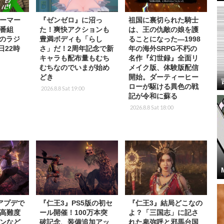
ーマー
『ゼンゼロ』に沼っ
祖国に裏切られた騎士
番組
た！爽快アクションも
は、王の仇敵の娘を護
rkのラジ
豊満ボディも「らし
ることになった―1998
日22時
さ」だ！2周年記念で新
年の海外SRPG不朽の
キャラも配布量もむち
名作『幻世録』全面リ
むちなのでいまが始め
メイク版、体験版配信
どき
開始。ダーティーヒー
ローが駆ける異色の戦
2026.8.8 Sat 19:00
記が令和に蘇る
2026.8.8 Sat 18:00
アプデで
『仁王3』PS5版の初セ
『仁王3』結局どこなの
高難度
ール開催！100万本突
よ？「三国志」に記さ
ンなど
破記念、装備追加アッ
れた卑弥呼と邪馬台国