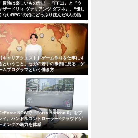
「冒険は楽しいものだ」 ─『FF11』と『ウ
ィザードリィ ヴァリアンツ ダフネ』、"優し
くないRPG"の沼にどっぷり沈んだ4人の話
【キャリアクエスト】ゲーム作りを仕事にす
るということ。セガの若手の事例に見る，ゲ
ームプログラマという働き方
GeForce NOWで『Forza Horizon 6』をプ
レイ。ハンドルコントローラー×クラウドゲ
ーミングの底力を体感