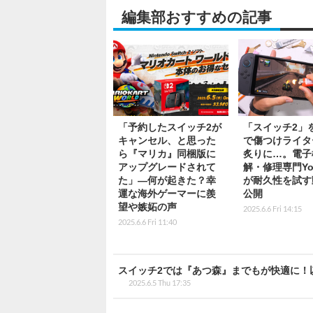
編集部おすすめの記事
「予約したスイッチ2が
「スイッチ2」
キャンセル、と思った
で傷つけライタ
ら『マリカ』同梱版に
炙りに…。電子
アップグレードされて
解・修理専門You
た」―何が起きた？幸
が耐久性を試す
運な海外ゲーマーに羨
公開
望や嫉妬の声
2025.6.6 Fri 14:15
2025.6.6 Fri 11:40
スイッチ2では『あつ森』までもが快適に！
2025.6.5 Thu 17:35