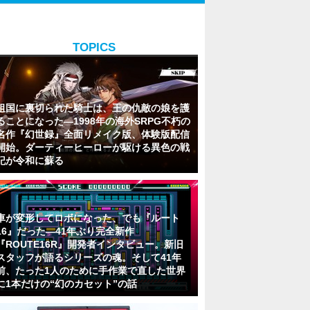
TOPICS
祖国に裏切られた騎士は、王の仇敵の娘を護
ることになった―1998年の海外SRPG不朽の
名作『幻世録』全面リメイク版、体験版配信
開始。ダーティーヒーローが駆ける異色の戦
記が令和に蘇る
車が変形してロボになった、でも『ルート
16』だった―41年ぶり完全新作
『ROUTE16R』開発者インタビュー。新旧
スタッフが語るシリーズの魂。そして41年
前、たった1人のために手作業で直した世界
に1本だけの“幻のカセット”の話