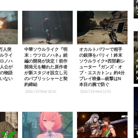
0万人突
中華ソウルライク『明
オカルトパワーで相手
ルライ
末：ウツロノハネ』続
の銃弾をパリィ！終末
ロノハ
編の開発が決定！前作
ソウルライク×西部劇シ
人公が
開発元を離れた原作者
ューター『ガンズ・オ
の物語
が新スタジオ設立し元
ブ・エスカトン』約4分
いない
のパブリッシャーと契
プレイ映像―銃撃はN
約締結
本目の腕で防ぐ
2026.7.29 Wed 18:35
2026.7.29 Wed 12:45