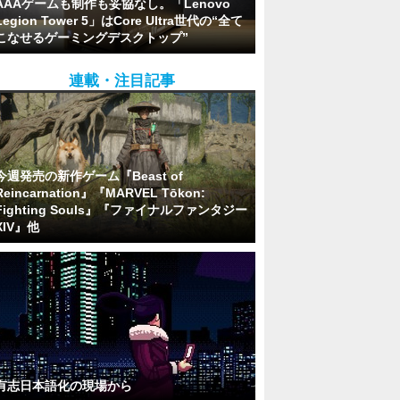
AAAゲームも制作も妥協なし。「Lenovo
Legion Tower 5」はCore Ultra世代の“全て
こなせるゲーミングデスクトップ”
連載・注目記事
今週発売の新作ゲーム『Beast of
Reincarnation』『MARVEL Tōkon:
Fighting Souls』『ファイナルファンタジー
XIV』他
有志日本語化の現場から