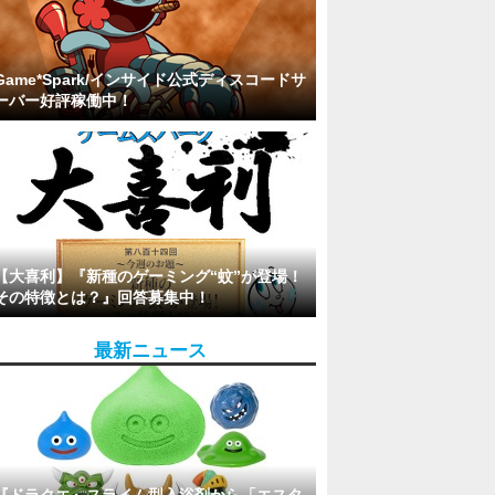
Game*Spark/インサイド公式ディスコードサ
ーバー好評稼働中！
【大喜利】『新種のゲーミング“蚊”が登場！
その特徴とは？』回答募集中！
最新ニュース