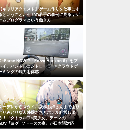
【キャリアクエスト】ゲーム作りを仕事にす
るということ。セガの若手の事例に見る，ゲ
ームプログラマという働き方
GeForce NOWで『Forza Horizon 6』をプ
レイ。ハンドルコントローラー×クラウドゲ
ーミングの底力を体感
クーデレからスタイル抜群お姉さんまでより
どりみどりな人外娘たちとホテル経営しよ
う！「クトゥルフ×美少女」テーマの
ADV『ヨグ=ソトースの庭』が日本語対応