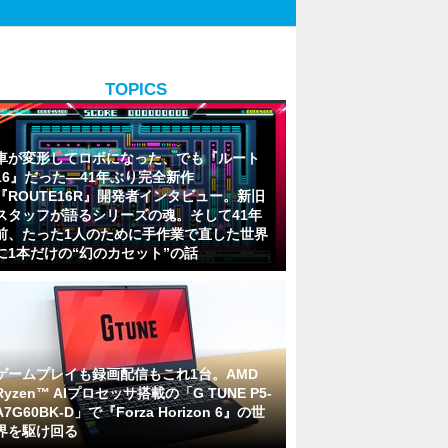
TOPICS
車が変形してロボになった、でも『ルート
16』だった―41年ぶり完全新作
『ROUTE16R』開発者インタビュー。新旧
スタッフが語るシリーズの魂。そして41年
前、たった1人のために手作業で直した世界
に1本だけの“幻のカセット”の話
ゲームプレイも録画配信もこれ1台。AMD
Ryzen™ AIプロセッサ搭載の「G TUNE P5-
A7G60BK-D」で『Forza Horizon 6』の世
界を駆け回る