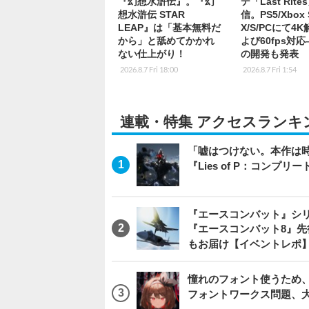
『幻想水滸伝』。『幻
デ「Last Rite
想水滸伝 STAR
信。PS5/Xbox S
LEAP』は「基本無料だ
X/S/PCにて4
から」と舐めてかかれ
よび60fps対
ない仕上がり！
の開発も発表
2026.8.7 Fri 18:00
2026.8.7 Fri 1:54
連載・特集 アクセスランキ
「嘘はつけない。本作は
『Lies of P：コンプリ
『エースコンバット』シ
『エースコンバット8』
もお届け【イベントレポ
憧れのフォント使うため、
フォントワークス問題、