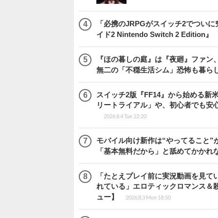
「必携のJRPGがスイッチ2でつい
イド2 Nintendo Switch 2 Edition』
『ほの暮しの庭』は『夜廻』ファン、
無二の「不穏生活シム」恐怖も暮ら
スイッチ2版『FF14』から始める新
リートライアル」や、初心者でも安
2026.8.4 Tue 22:20
モバイル向け新作は“やってること”が
「基本無料だから」と舐めてかかれ
「たとえプレイ前に実況動画を見て
れている」エロティックロマンス＆殺人ミ
ュー】
2026.8.3 Mon 18:50