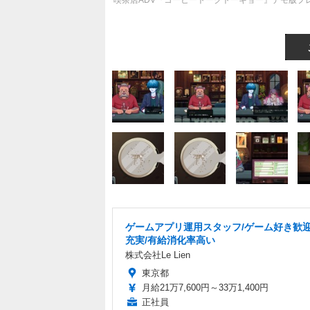
喫茶店ADV『コーヒートークトーキョー』デモ版プ
ゲームアプリ運用スタッフ/ゲーム好き歓迎
充実/有給消化率高い
株式会社Le Lien
東京都
月給21万7,600円～33万1,400円
正社員