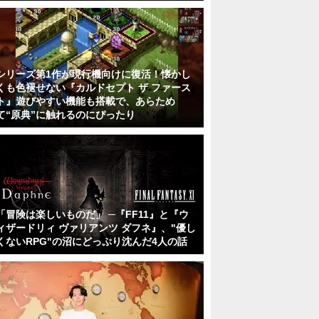
シリーズ第1作が現行機向けに復活！懐かし
くも色褪せない『カルドセプト ザ ファース
ト』遊びやすい機能も搭載で、あらため
て“原典”に触れるのにぴったり
「冒険は楽しいものだ」 ─『FF11』と『ウ
ィザードリィ ヴァリアンツ ダフネ』、"優し
くないRPG"の沼にどっぷり沈んだ4人の話