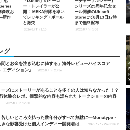
s」配
「D.Mon」のヒーロ
ーチャーソルジャー』
eries
ー・トレイラーが公
シリーズ25周年記念セ
K解像度お
開！ MEKA部隊を率い
ール開催のUbisoft
応―新作
てレッキング・ボール
Storeにて8月13日17時
と激突
まで無料配布
2026.8.7 Fri 1:15
2026.8.7 Fri 1:08
ング
時間とお金を注ぎ込むに値する」海外レビューハイスコア
ート エディション』
2026.8.7 Fri 20:36
リーズにストーリーがあることを多くの人は知らなかった！？
先行体験会レポ。衝撃的な内容も語られたトークショーの内容
】
2026.8.7 Fri 12:30
苦しいところ支払った数年分がすべて無駄に―Monotype・
大きな影響受けた個人インディー開発者は…
2025.12.17 Wed 18:00