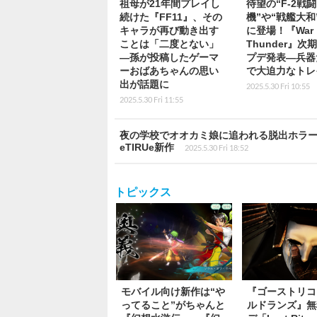
祖母が21年間プレイし
待望の“F-2戦闘
続けた『FF11』、その
機”や“戦艦大和
キャラが再び動き出す
に登場！『War
ことは「二度とない」
Thunder』次
―孫が投稿したゲーマ
プデ発表―兵器
ーおばあちゃんの思い
で大迫力なトレ
出が話題に
2025.5.30 Fri 10:55
2025.5.30 Fri 11:55
夜の学校でオオカミ娘に追われる脱出ホラー『
eTIRUe新作
2025.5.30 Fri 18:52
トピックス
モバイル向け新作は“や
『ゴーストリコ
ってること”がちゃんと
ルドランズ』無