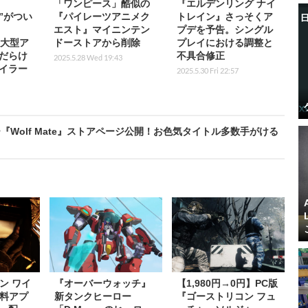
「ワンピース」酷似の
『エルデンリング ナイ
”がつい
『パイレーツアニメク
トレイン』さっそくア
エスト』マイニンテン
プデを予告。シングル
期大型ア
ドーストアから削除
プレイにおける調整と
だらけ
不具合修正
2025.5.28 Wed 19:43
イラー
2025.5.30 Fri 22:57
Wolf Mate』ストアページ公開！お色気タイトル多数手がける
ン ワイ
『オーバーウォッチ』
【1,980円→0円】PC版
料アプ
新タンクヒーロー
『ゴーストリコン フュ