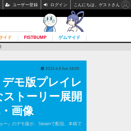
ユーザー登録
ログイン
こんにちは、ゲストさん
サイド
FISTBUMP
ゲムマイド
答
2025.6.8 Sun 18:00
』デモ版プレイレ
なストーリー展開
真・画像
ー』のデモ版が、Steamで配信。本稿で