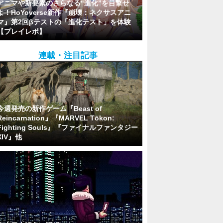
アニマや新要素のさらなる“進化”を目撃せ
よ！HoYoverse新作『崩壊：ネクサスアニ
マ』第2回βテストの「進化テスト」を体験
【プレイレポ】
連載・注目記事
今週発売の新作ゲーム『Beast of
Reincarnation』『MARVEL Tōkon:
Fighting Souls』『ファイナルファンタジー
XIV』他