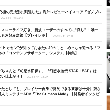
に究極の完成形に到達した」海外レビューハイスコア『ゼノブレ
2026.8.6 Thu 19:45
スローライフ好き、新規ユーザーのすべてに“良し”！ 唯一
しもお好み次第【プレイレポ】
2026.8.7 Fri 19:45
米“ヒカセン”が知っておきたい10のこと―めっちゃ遊べる「フ
心の「コンテンツサポーター」システム【特集】
ちゃんと『幻想水滸伝』。『幻想水滸伝 STAR LEAP』は
ない仕上がり！
2026.8.7 Fri 18:00
いたとしても、プレイヤー自身で発見できる要素は十分に残さ
ステリーADV『The Crimson Maid』【開発者インタビ