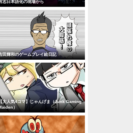
有志日本語化の現場から
吉田輝和のゲームプレイ絵日記
【大人気4コマ】じゃんげま（Junk Gaming
Maiden）