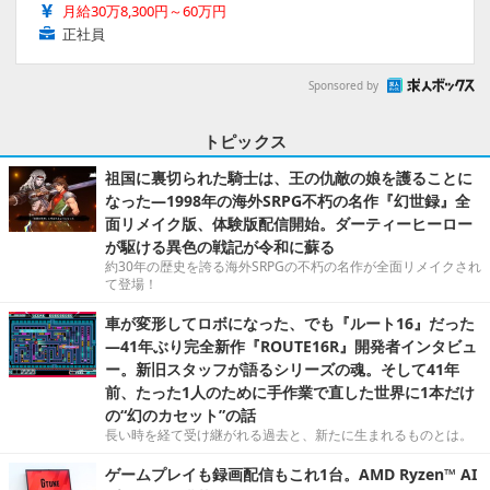
月給30万8,300円～60万円
正社員
Sponsored by
トピックス
祖国に裏切られた騎士は、王の仇敵の娘を護ることに
なった―1998年の海外SRPG不朽の名作『幻世録』全
面リメイク版、体験版配信開始。ダーティーヒーロー
が駆ける異色の戦記が令和に蘇る
約30年の歴史を誇る海外SRPGの不朽の名作が全面リメイクされ
て登場！
車が変形してロボになった、でも『ルート16』だった
―41年ぶり完全新作『ROUTE16R』開発者インタビュ
ー。新旧スタッフが語るシリーズの魂。そして41年
前、たった1人のために手作業で直した世界に1本だけ
の“幻のカセット”の話
長い時を経て受け継がれる過去と、新たに生まれるものとは。
ゲームプレイも録画配信もこれ1台。AMD Ryzen™ AI