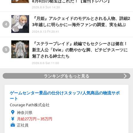
8月8日の秘宝はこれだ！【週刊トレハン】
2026.8.9 Sun 14:30
『月姫』アルクェイドのモデルとされる人物、詳細2
3年越しに明らかに―海外ファンの調査、実を結ぶ
2024.9.13 Fri 20:41
『ステラーブレイド』続編でもセクシーさは健在！
新主人公「Evie」の艶やかな脚、ピチピチスーツに
魅了される紳士たち
2026.6.6 Sat 11:00
ランキングをもっと見る
ゲームセンター景品の仕分けスタッフ/人気商品の物流サポ
ート
Courage Path株式会社
神奈川県
月給27万円～35万円
正社員