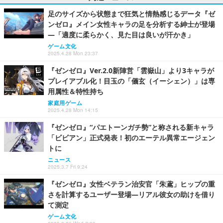
足のサイズから状態まで狂気と情熱感じるデータ『ゼ
ンゼロ』メイン女性キャラの足を分析する紳士が登場
―「適度に柔らかく、見た目は良いが汗かき」
ゲーム文化
2025.4.28 Mon 23:37
『ゼンゼロ』Ver.2.0新陣営「雲嶽山」より3キャラが
プレイアブル化！目玉の「儀玄（イーシェン）」は専
用属性＆特性持ち
家庭用ゲーム
2025.4.28 Mon 14:15
『ゼンゼロ』“パエトーンガチ勢”と称される新キャラ
「ビビアン」正式発表！初のエーテル異常エージェン
トに
ニュース
2025.3.7 Fri 9:24
『ゼンゼロ』女性ベテラン治安官「朱鳶」ヒップの重
さを計算するユーザー登場―リアル彼女の助けを借り
て測定
ゲーム文化