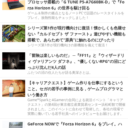
プロセッサ搭載の「G TUNE P5-A7G60BK-D」で『Fo
rza Horizon 6』の世界を駆け回る
ゲーム＆制作の拠点となるノートPCで話題のレースタイトルを
プレイ。放熱性能もチェックしました！
シリーズ第1作が現行機向けに復活！懐かしくも色褪せ
ない『カルドセプト ザ ファースト』遊びやすい機能も
搭載で、あらためて“原典”に触れるのにぴったり
シリーズ第1作が現行機向けの新機能を備えて復活！
「冒険は楽しいものだ」 ─『FF11』と『ウィザードリ
ィ ヴァリアンツ ダフネ』、"優しくないRPG"の沼にど
っぷり沈んだ4人の話
ふたつの沼の住人たちが語る奥深さとは。
【キャリアクエスト】ゲーム作りを仕事にするという
こと。セガの若手の事例に見る，ゲームプログラマと
いう働き方
Game*Sparkと4Gamerの合同による就活イベント「キャリア
クエスト」の第4回が東京都立産業貿易センター浜松町館で開催
されました。このイベントに合わせて取材した、各社の現場で
実際に働いている若手社員へのインタビューをお届けします。
GeForce NOWで『Forza Horizon 6』をプレイ。ハ