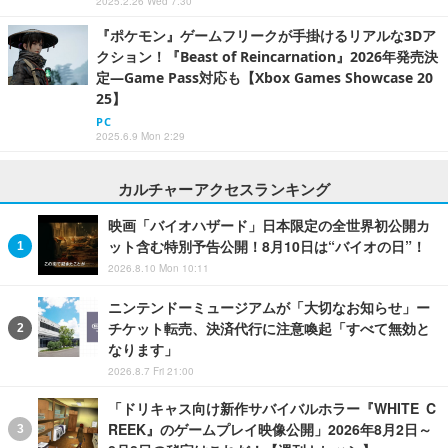
2025.2.26 Wed 7:30
『ポケモン』ゲームフリークが手掛けるリアルな3Dア
クション！『Beast of Reincarnation』2026年発売決
定―Game Pass対応も【Xbox Games Showcase 20
25】
PC
2025.6.9 Mon 2:29
カルチャーアクセスランキング
映画「バイオハザード」日本限定の全世界初公開カ
ット含む特別予告公開！8月10日は“バイオの日”！
2026.8.10 Mon 10:11
ニンテンドーミュージアムが「大切なお知らせ」ー
チケット転売、決済代行に注意喚起「すべて無効と
なります」
2026.8.7 Fri 21:00
「ドリキャス向け新作サバイバルホラー『WHITE C
REEK』のゲームプレイ映像公開」2026年8月2日～