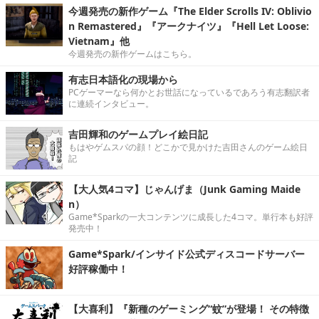
今週発売の新作ゲーム『The Elder Scrolls IV: Oblivio
n Remastered』『アークナイツ』『Hell Let Loose:
Vietnam』他
今週発売の新作ゲームはこちら。
有志日本語化の現場から
PCゲーマーなら何かとお世話になっているであろう有志翻訳者
に連続インタビュー。
吉田輝和のゲームプレイ絵日記
もはやゲムスパの顔！どこかで見かけた吉田さんのゲーム絵日
記
【大人気4コマ】じゃんげま（Junk Gaming Maide
n）
Game*Sparkの一大コンテンツに成長した4コマ。単行本も好評
発売中！
Game*Spark/インサイド公式ディスコードサーバー
好評稼働中！
【大喜利】『新種のゲーミング“蚊”が登場！ その特徴