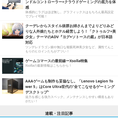
ンドルコントローラー×クラウドゲーミングの底力を体
感
体感的にラグはほぼ無し。グラフィックスはもちろん最高設定
でプレイ可能！
クーデレからスタイル抜群お姉さんまでよりどりみど
りな人外娘たちとホテル経営しよう！「クトゥルフ×美
少女」テーマのADV『ヨグ=ソトースの庭』が日本語
対応
ツンデレドラゴン娘や無口な複眼死神美少女など、属性てんこ
もりのヒロインたちがアツい！
ゲームコマースの最前線ーXsolla特集
Xsollaの最新情報はこちらから！
AAAゲームも制作も妥協なし。「Lenovo Legion To
wer 5」はCore Ultra世代の“全てこなせるゲーミング
デスクトップ”
迫力を感じる強力スペック。メンテナンスしやすい構造もあり
がたい！
連載・注目記事