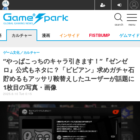
search
menu
料
カルチャー
漫画
インサイド
FISTBUMP
ゲムマイド
ゲーム文化
カルチャー
“やっぱこっちのキャラ引きます！”『ゼンゼ
ロ』公式もネタに？「ビビアン」求めガチャ石
貯めるもアッサリ鞍替えしたユーザーが話題に
1枚目の写真・画像
2025.6.10 Tue 0:15