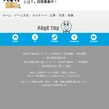
とは？』回答募集中！
写真・画像
ホーム
›
ゲーム文化
›
カルチャー
›
記事
›
Home
X
STEAM
Facebook
YouTube
Game*Sparkについて
お問合せ
広告掲載
会社概要
個人情報保護方針
個人情報の取り扱いについて（Game*Spark）
利用規約
特定商取引法に基づく表記
紹介した商品/サービスを購入、契約した場合に、
売上の一部が弊社サイトに還元されることがあります。
当サイトに掲載の記事・見出し・写真・画像の無断転載を禁じます。
Copyright © 2026 IID, Inc.