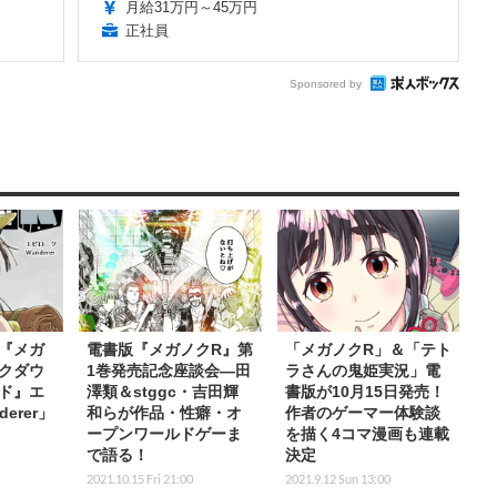
月給31万円～45万円
正社員
Sponsored by
『メガ
電書版『メガノクR』第
「メガノクR」＆「テト
クダウ
1巻発売記念座談会―田
ラさんの鬼姫実況」電
ド』エ
澤類＆stggc・吉田輝
書版が10月15日発売！
erer」
和らが作品・性癖・オ
作者のゲーマー体験談
ープンワールドゲーま
を描く4コマ漫画も連載
で語る！
決定
2021.10.15 Fri 21:00
2021.9.12 Sun 13:00