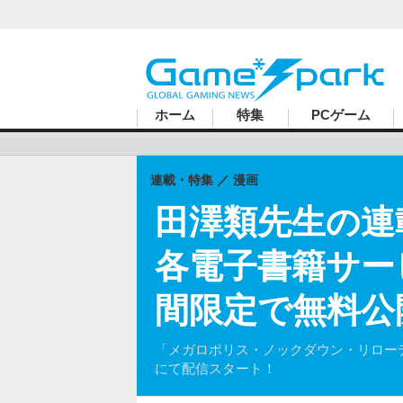
ハードコアゲーマーのためのWebメディア
ホーム
特集
PCゲーム
連載・特集
漫画
田澤類先生の連
各電子書籍サー
間限定で無料公
「メガロポリス・ノックダウン・リロー
にて配信スタート！