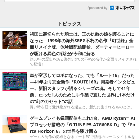
Sponsored by
トピックス
祖国に裏切られた騎士は、王の仇敵の娘を護ることに
なった―1998年の海外SRPG不朽の名作『幻世録』全
面リメイク版、体験版配信開始。ダーティーヒーロー
が駆ける異色の戦記が令和に蘇る
約30年の歴史を誇る海外SRPGの不朽の名作が全面リメイクされ
て登場！
車が変形してロボになった、でも『ルート16』だった
―41年ぶり完全新作『ROUTE16R』開発者インタビュ
ー。新旧スタッフが語るシリーズの魂。そして41年
前、たった1人のために手作業で直した世界に1本だけ
の“幻のカセット”の話
長い時を経て受け継がれる過去と、新たに生まれるものとは。
ゲームプレイも録画配信もこれ1台。AMD Ryzen™ AI
プロセッサ搭載の「G TUNE P5-A7G60BK-D」で『Fo
rza Horizon 6』の世界を駆け回る
ゲーム＆制作の拠点となるノートPCで話題のレースタイトルを