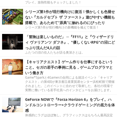
プレイ。放熱性能もチェックしました！
シリーズ第1作が現行機向けに復活！懐かしくも色褪せ
ない『カルドセプト ザ ファースト』遊びやすい機能も
搭載で、あらためて“原典”に触れるのにぴったり
シリーズ第1作が現行機向けの新機能を備えて復活！
「冒険は楽しいものだ」 ─『FF11』と『ウィザードリ
ィ ヴァリアンツ ダフネ』、"優しくないRPG"の沼にど
っぷり沈んだ4人の話
ふたつの沼の住人たちが語る奥深さとは。
【キャリアクエスト】ゲーム作りを仕事にするという
こと。セガの若手の事例に見る，ゲームプログラマと
いう働き方
Game*Sparkと4Gamerの合同による就活イベント「キャリア
クエスト」の第4回が東京都立産業貿易センター浜松町館で開催
されました。このイベントに合わせて取材した、各社の現場で
実際に働いている若手社員へのインタビューをお届けします。
GeForce NOWで『Forza Horizon 6』をプレイ。ハ
ンドルコントローラー×クラウドゲーミングの底力を体
感
体感的にラグはほぼ無し。グラフィックスはもちろん最高設定