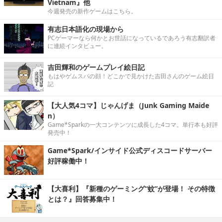
Vietnam』他
今週発売の新作ゲームはこちら。
有志日本語化の現場から
PCゲーマーなら何かとお世話になっているであろう有志翻訳者
に連続インタビュー。
吉田輝和のゲームプレイ絵日記
もはやゲムスパの顔！どこかで見かけた吉田さんのゲーム絵日
記
【大人気4コマ】じゃんげま（Junk Gaming Maide
n）
Game*Sparkの一大コンテンツに成長した4コマ。単行本も好評
発売中！
Game*Spark/インサイド公式ディスコードサーバー
好評稼働中！
【大喜利】『新種のゲーミング“蚊”が登場！ その特徴
とは？』回答募集中！