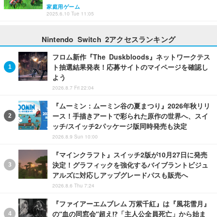
家庭用ゲーム
2025.6.10 Tue 11:05
Nintendo Switch 2アクセスランキング
フロム新作『The Duskbloods』ネットワークテス
ト抽選結果発表！応募サイトのマイページを確認し
よう
2026.8.7 Fri 22:04
『ムーミン：ムーミン谷の夏まつり』2026年秋リリ
ース！手描きアートで彩られた原作の世界へ、スイ
ッチ/スイッチ2パッケージ版同時発売も決定
2026.8.9 Sun 10:00
『マインクラフト』スイッチ2版が10月27日に発売
決定！グラフィックを強化するバイブラントビジュ
アルズに対応しアップグレードパスも販売へ
2026.8.6 Thu 7:24
『ファイアーエムブレム 万紫千紅』は『風花雪月』
の“血の同窓会”超え!?「主人公全員死亡」から始ま