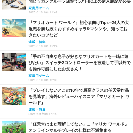
間ビッカメグループ店舗で5万円以上の購入履歴が必要
家庭用ゲーム
2025.6.10 Tue 11:42
『マリオカート ワールド』初心者向けTips─24人の大
混戦を勝ち抜くおすすめキャラ&マシンや、知ってお
きたいコツなど
連載・特集
2025.6.10 Tue 15:24
「手の不自由な息子が好きなマリオカートを一緒に遊
びたい」スイッチ2コントローラーを改造して手以外で
も操作可能にしたお父さん！
家庭用ゲーム
2025.6.10 Tue 12:30
「プレイしないとこの10年で最高クラスの任天堂作品
を見逃す」海外レビューハイスコア『マリオカート ワ
ールド』
連載・特集
2025.6.9 Mon 17:45
「任天堂はまだ理解してない」…『マリカ ワールド』
オンラインマルチプレイの仕様に不満集まる