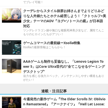
でプレイ可能！
クーデレからスタイル抜群お姉さんまでよりどりみど
りな人外娘たちとホテル経営しよう！「クトゥルフ×美
少女」テーマのADV『ヨグ=ソトースの庭』が日本語
対応
ツンデレドラゴン娘や無口な複眼死神美少女など、属性てんこ
もりのヒロインたちがアツい！
ゲームコマースの最前線ーXsolla特集
Xsollaの最新情報はこちらから！
AAAゲームも制作も妥協なし。「Lenovo Legion To
wer 5」はCore Ultra世代の“全てこなせるゲーミング
デスクトップ”
迫力を感じる強力スペック。メンテナンスしやすい構造もあり
がたい！
連載・注目記事
今週発売の新作ゲーム『The Elder Scrolls IV: Oblivio
n Remastered』『アークナイツ』『Hell Let Loose: