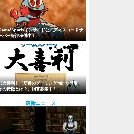
Game*Spark/インサイド公式ディスコードサ
ーバー好評稼働中！
【大喜利】『新種のゲーミング“蚊”が登場！
その特徴とは？』回答募集中！
最新ニュース