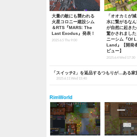
大量の敵にも襲われる
「オオカミが減
火星コロニー建設シム
水に繋がるなん
＆RTS『MARS: The
が自然に起きた
Last Exodus』発表！
驚かされました
ニーシム『Of Lif
2025.6.5 Thu 9:00
Land』【開発
ビュー】
2025.6.4 Wed 17:30
「スイッチ2」を返品するつもりが…ある家
2025.6.11 Wed 15:40
RimWorld