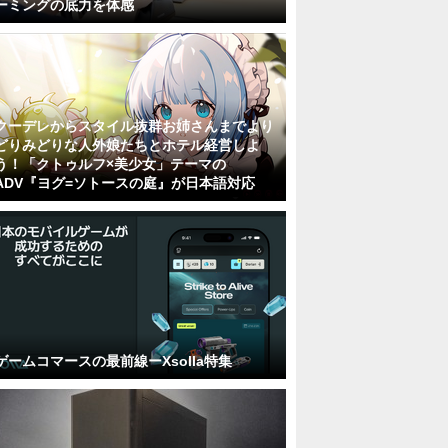
ーミングの底力を体感
クーデレからスタイル抜群お姉さんまでより
どりみどりな人外娘たちとホテル経営しよ
う！「クトゥルフ×美少女」テーマの
ADV『ヨグ=ソトースの庭』が日本語対応
ゲームコマースの最前線ーXsolla特集