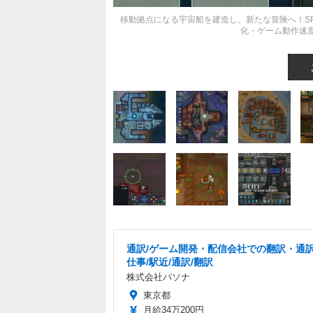
移動拠点になる宇宙船を建造し、新たな冒険へ！SFコロ
化・ゲーム動作速
通訳/ゲーム開発・配信会社での翻訳・通
仕事/駅近/通訳/翻訳
株式会社パソナ
東京都
月給34万200円