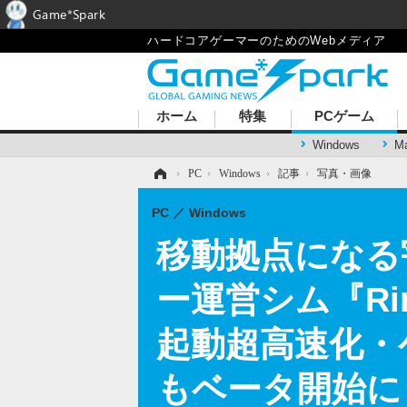
Game*Spark
ハードコアゲーマーのためのWebメディア
ホーム
特集
PCゲーム
Windows
M
ホーム
›
PC
›
Windows
›
記事
›
写真・画像
PC
Windows
移動拠点になる
ー運営シム『Rim
起動超高速化・
もベータ開始に