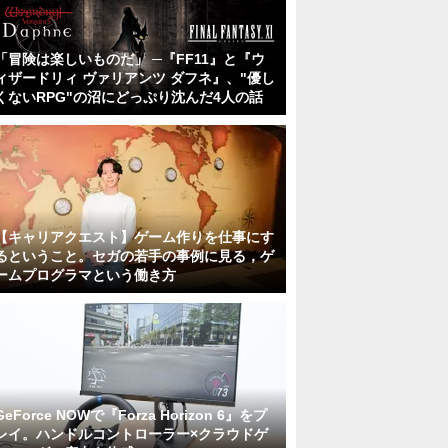
「冒険は楽しいものだ」 ─『FF11』と『ウ
ィザードリィ ヴァリアンツ ダフネ』、"優し
くないRPG"の沼にどっぷり沈んだ4人の話
【キャリアクエスト】ゲーム作りを仕事にす
るということ。セガの若手の事例に見る，ゲ
ームプログラマという働き方
GeForce NOWで『Forza Horizon 6』をプ
レイ。ハンドルコントローラー×クラウドゲ