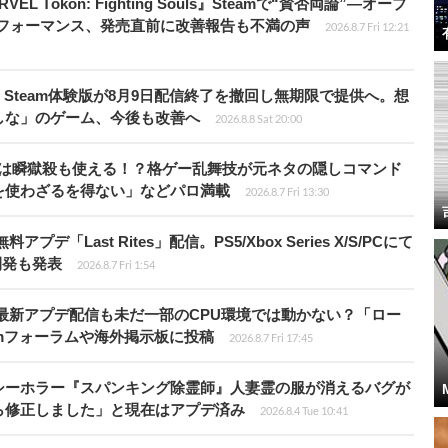
 Tōkon: Fighting Souls』Steamで“賛否両論”―オープ
パフォーマンス、発売直前に改善報告も不満の声
2026.8.7 Fri 12:21
Steam体験版が8月9日配信終了を撤回し無期限で提供へ。想
しな」のゲーム、今後も改善へ
2026.8.8 Sat 20:00
プールは瞬獄殺も使える！？格ゲー乱舞技が元ネタの隠しコマンド
を使わざるを得ない」などパロ満載
2026.8.7 Fri 13:30
Last Rites」配信。PS5/Xbox Series X/S/PCにて
開発も発表
2026.8.7 Fri 1:54
最新アプデ配信も未だ一部のCPU環境では動かない？「ロー
amフォーラムや海外掲示板に投稿
2026.8.7 Fri 17:45
シーホラー『スパンキング除霊師』人妻霊の服が消えるバグが
ら修正しました」と現在はアプデ済み
2026.8.4 Tue 10:41