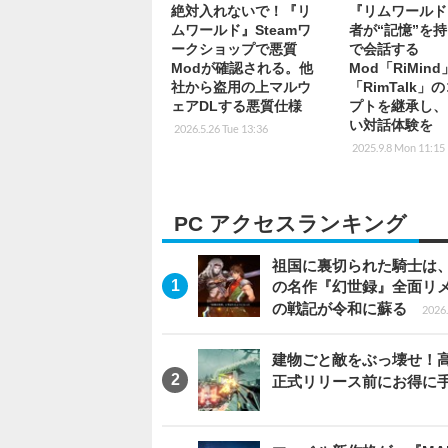
絶対入れないで！『リ
『リムワールド
ムワールド』Steamワ
者が“記憶”を持
ークショップで悪質
で会話する
Modが確認される。他
Mod「RiMin
社から盗用の上マルウ
「RimTalk」
ェアDLする悪質仕様
プトを継承し、
い対話体験を
2026.5.26 Tue 13:36
2025.9.8 Mon 11:15
PC アクセスランキング
祖国に裏切られた騎士は、
の名作『幻世録』全面リ
の戦記が令和に蘇る
2026.
建物ごと敵をぶっ壊せ！高速
正式リリース前にお得に