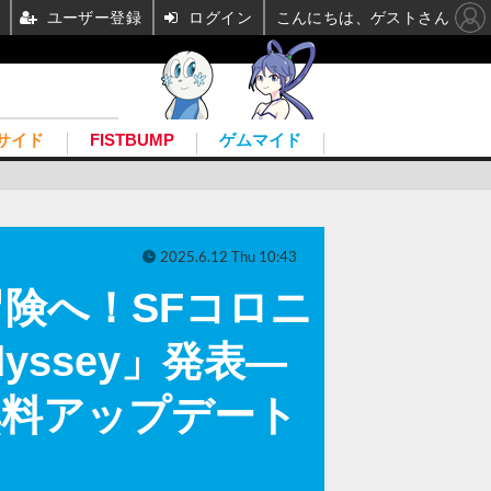
ユーザー登録
ログイン
こんにちは、ゲストさん
サイド
FISTBUMP
ゲムマイド
2025.6.12 Thu 10:43
険へ！SFコロニ
yssey」発表―
無料アップデート