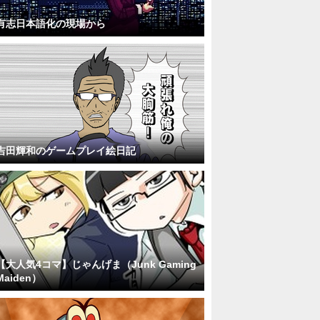
有志日本語化の現場から
吉田輝和のゲームプレイ絵日記
【大人気4コマ】じゃんげま（Junk Gaming
Maiden）