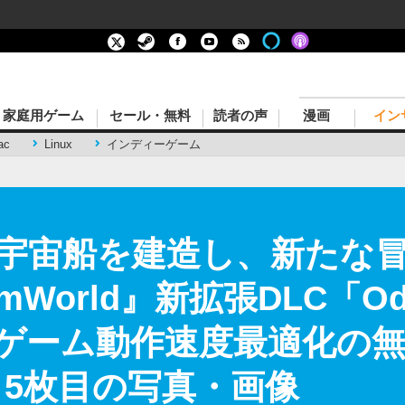
家庭用ゲーム
セール・無料
読者の声
漫画
イン
ac
Linux
インディーゲーム
宇宙船を建造し、新たな冒
World』新拡張DLC「Od
ゲーム動作速度最適化の
 5枚目の写真・画像