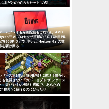
に1本だけの“幻のカセット”の話
ゲームプレイも録画配信もこれ1台。AMD
Ryzen™ AIプロセッサ搭載の「G TUNE P5-
A7G60BK-D」で『Forza Horizon 6』の世
界を駆け回る
シリーズ第1作が現行機向けに復活！懐かし
くも色褪せない『カルドセプト ザ ファース
ト』遊びやすい機能も搭載で、あらため
て“原典”に触れるのにぴったり