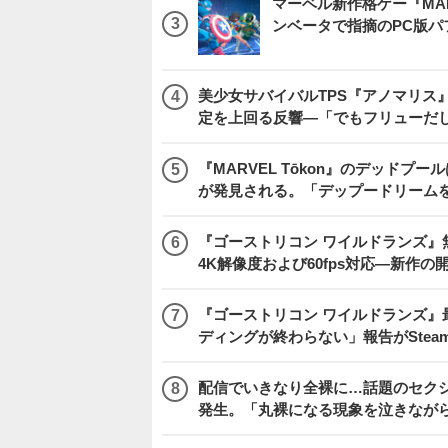
マーベル新作格ゲー『MARVEL
ンベータで指摘のPC版
美少女サバイバルTPS『アノマリス』
定を上回る反響―「でもフリューだ
『MARVEL Tōkon』のデッド
が発見される。「デップードリーム
『ゴーストリコン ワイルドランズ』無料アプデ「
4K解像度および60fps対応―新作の
『ゴーストリコン ワイルドランズ』
ディングが終わらない」報告がSte
配信でいきなり全裸に…話題のセク
発生。「丸裸になる現象を泣きなが