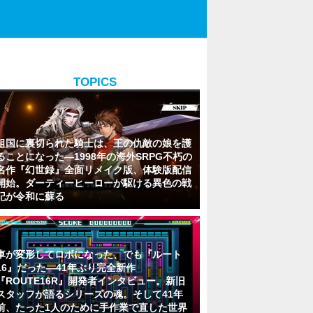
TOPICS
祖国に裏切られた騎士は、王の仇敵の娘を護
ることになった―1998年の海外SRPG不朽の
名作『幻世録』全面リメイク版、体験版配信
開始。ダーティーヒーローが駆ける異色の戦
記が令和に蘇る
車が変形してロボになった、でも『ルート
16』だった―41年ぶり完全新作
『ROUTE16R』開発者インタビュー。新旧
スタッフが語るシリーズの魂。そして41年
前、たった1人のために手作業で直した世界