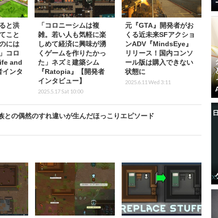
ると洪
「コロニーシムは複
元『GTA』開発者がお
てこと
雑。若い人も気軽に楽
くる近未来SFアクショ
のには
しめて経済に興味が湧
ンADV『MindsEye』
」コロ
くゲームを作りたかっ
リリース！国内コンソ
e and
た」ネズミ建築シム
ール版は購入できない
者インタ
『Ratopia』【開発者
状態に
インタビュー】
2025.6.11 Wed 3:11
2025.5.17 Sat 10:00
族との偶然のすれ違いが生んだほっこりエピソード