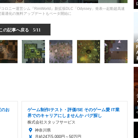
ニー運営シム『RimWorld』新拡張DLC「Odyssey」発表―起動超高速
度最適化の無料アップデートもベータ開始に
この記事へ戻る
5/11
訳のお
ゲーム制作/テスト・評価/SE そのゲーム愛 IT業
界でのキャリアにしませんか バグ探し
株式会社スタッフサービス
神奈川県
月給24万5,000円～50万円