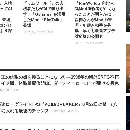
』入植
『リムワールド』の入
『RimWorld』向け人
ってAI
植者たちがAIで喋り出
気Mod製作者が亡くな
す！「Gemini」を活用
ったことが明らかに―
d」登場。
したMod「RimTalk」
親御さんがModの管
のコンセ
登場
理・引継ぎ相手を募
より深
集、早くも最新アプデ
2025.8.25 Mon 14:20
対応版の公開も
2025.7.15 Tue 22:49
王の仇敵の娘を護ることになった―1998年の海外SRPG不朽
メイク版、体験版配信開始。ダーティーヒーローが駆ける異色
8.8 Sat 18:00
ローグライトFPS『VOID/BREAKER』8月22日に値上げ。
手に入れる最後のチャンス
2026.8.8 Sat 22:15