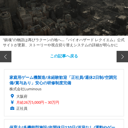
“鎮魂”の物語は再びラクーンの地へ…『バイオハザード レクイエム』公式
サイトが更新、ストーリーや視点切り替えシステムの詳細が明らかに
この記事へ戻る
家庭用ゲーム機製造/未経験歓迎「正社員/週休2日制/空調完
備/賞与あり」安心の研修制度完備
株式会社Luminous
大阪府
月給26万5,000円～30万円
正社員
保育士/多機能型施設/年間休日110日/送迎なし/運動やゲー