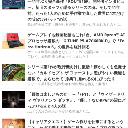
―41年ぶり完全新作『ROUTE16R』開発者インタビュ
ー。新旧スタッフが語るシリーズの魂。そして41年
前、たった1人のために手作業で直した世界に1本だけ
の“幻のカセット”の話
長い時を経て受け継がれる過去と、新たに生まれるものとは。
ゲームプレイも録画配信もこれ1台。AMD Ryzen™ AI
プロセッサ搭載の「G TUNE P5-A7G60BK-D」で『Fo
rza Horizon 6』の世界を駆け回る
ゲーム＆制作の拠点となるノートPCで話題のレースタイトルを
プレイ。放熱性能もチェックしました！
シリーズ第1作が現行機向けに復活！懐かしくも色褪せ
ない『カルドセプト ザ ファースト』遊びやすい機能も
搭載で、あらためて“原典”に触れるのにぴったり
シリーズ第1作が現行機向けの新機能を備えて復活！
「冒険は楽しいものだ」 ─『FF11』と『ウィザードリ
ィ ヴァリアンツ ダフネ』、"優しくないRPG"の沼にど
っぷり沈んだ4人の話
ふたつの沼の住人たちが語る奥深さとは。
【キャリアクエスト】ゲーム作りを仕事にするという
こと。セガの若手の事例に見る，ゲームプログラマと