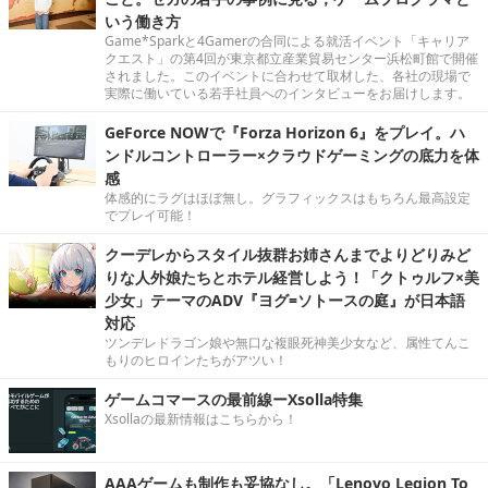
いう働き方
Game*Sparkと4Gamerの合同による就活イベント「キャリア
クエスト」の第4回が東京都立産業貿易センター浜松町館で開催
されました。このイベントに合わせて取材した、各社の現場で
実際に働いている若手社員へのインタビューをお届けします。
GeForce NOWで『Forza Horizon 6』をプレイ。ハ
ンドルコントローラー×クラウドゲーミングの底力を体
感
体感的にラグはほぼ無し。グラフィックスはもちろん最高設定
でプレイ可能！
クーデレからスタイル抜群お姉さんまでよりどりみど
りな人外娘たちとホテル経営しよう！「クトゥルフ×美
少女」テーマのADV『ヨグ=ソトースの庭』が日本語
対応
ツンデレドラゴン娘や無口な複眼死神美少女など、属性てんこ
もりのヒロインたちがアツい！
ゲームコマースの最前線ーXsolla特集
Xsollaの最新情報はこちらから！
AAAゲームも制作も妥協なし。「Lenovo Legion To