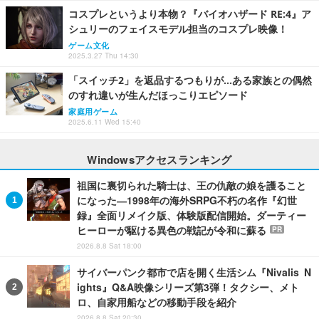
コスプレというより本物？『バイオハザード RE:4』ア
シュリーのフェイスモデル担当のコスプレ映像！
ゲーム文化
2025.3.27 Thu 14:30
「スイッチ2」を返品するつもりが…ある家族との偶然
のすれ違いが生んだほっこりエピソード
家庭用ゲーム
2025.6.11 Wed 15:40
Windowsアクセスランキング
祖国に裏切られた騎士は、王の仇敵の娘を護ること
になった―1998年の海外SRPG不朽の名作『幻世
録』全面リメイク版、体験版配信開始。ダーティー
ヒーローが駆ける異色の戦記が令和に蘇る
PR
2026.8.8 Sat 18:00
サイバーパンク都市で店を開く生活シム『Nivalis N
ights』Q&A映像シリーズ第3弾！タクシー、メト
ロ、自家用船などの移動手段を紹介
2026.8.8 Sat 20:30