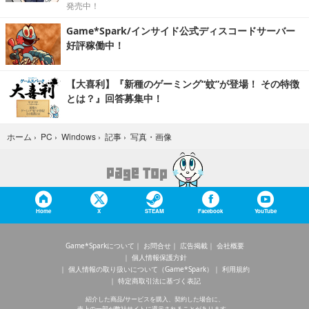
発売中！
Game*Spark/インサイド公式ディスコードサーバー
好評稼働中！
【大喜利】『新種のゲーミング“蚊”が登場！ その特徴
とは？』回答募集中！
写真・画像
ホーム
›
PC
›
Windows
›
記事
›
Home
X
STEAM
Facebook
YouTube
Game*Sparkについて
お問合せ
広告掲載
会社概要
個人情報保護方針
個人情報の取り扱いについて（Game*Spark）
利用規約
特定商取引法に基づく表記
紹介した商品/サービスを購入、契約した場合に、
売上の一部が弊社サイトに還元されることがあります。