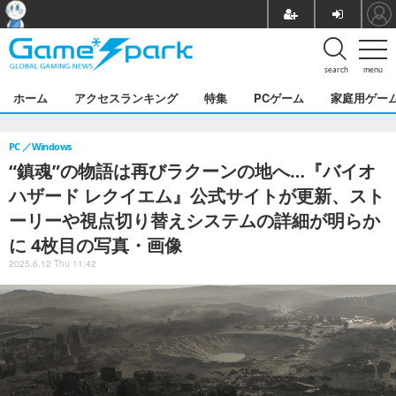
search
menu
ホーム
アクセスランキング
特集
PCゲーム
家庭用ゲー
PC
Windows
“鎮魂”の物語は再びラクーンの地へ…『バイオ
ハザード レクイエム』公式サイトが更新、スト
ーリーや視点切り替えシステムの詳細が明らか
に 4枚目の写真・画像
2025.6.12 Thu 11:42