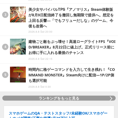
美少女サバイバルTPS『アノマリス』Steam体験版
が8月9日配信終了を撤回し無期限で提供へ。想定を
上回る反響―「でもフリューだしな」のゲーム、今
後も改善へ
2026.8.8 Sat 20:00
建物ごと敵をぶっ壊せ！高速ローグライトFPS『VOI
D/BREAKER』8月22日に値上げ。正式リリース前に
お得に手に入れる最後のチャンス
2026.8.8 Sat 22:15
時間内に格ゲーコマンドを入力して生き残れ！『CO
MMAND MONSTER』Steam向けに配信―1P/2P側
も選択可能
2026.8.8 Sat 0:30
ランキングをもっと見る
スマホゲームのQA・テストスタッフ/未経験OK/スマホゲー