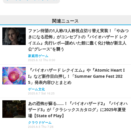
関連ニュース
ファン待望の1人称/3人称視点切り替え実装！「やみつ
きになる恐怖」がコンセプトの『バイオハザード レク
イエム』先行レポ―謎めいた館に蠢く化け物が新主人
公“グレース”を襲う
家庭用ゲーム
2025.6.12 Thu 0:00
『バイオハザード レクイエム』や『Atomic Heart I
I』など新作目白押し！「Summer Game Fest 202
5」発表内容ひとまとめ
ゲーム文化
2025.6.7 Sat 16:25
あの恐怖が蘇る……！『バイオハザード2』『バイオハ
ザード3』が「クラシックスカタログ」に2025年夏登
場【State of Play】
クラウドゲーム
2025.6.5 Thu 7:28