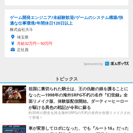
ゲーム開発エンジニア/未経験歓迎/ゲームのシステム構築/快
適な仕事環境/年間休日120日以上
株式会社大斗
埼玉県
月給32万円～50万円
正社員
Sponsored by
トピックス
祖国に裏切られた騎士は、王の仇敵の娘を護ることに
なった―1998年の海外SRPG不朽の名作『幻世録』全
面リメイク版、体験版配信開始。ダーティーヒーロー
が駆ける異色の戦記が令和に蘇る
約30年の歴史を誇る海外SRPGの不朽の名作が全面リメイクされ
て登場！
車が変形してロボになった、でも『ルート16』だった