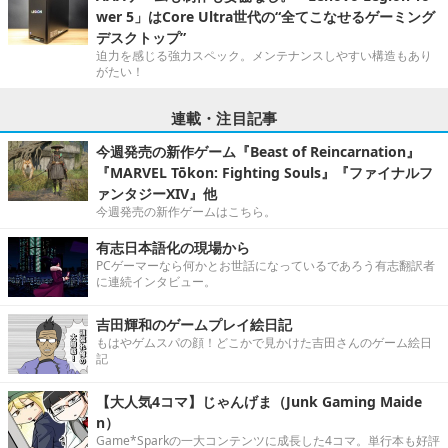
wer 5」はCore Ultra世代の“全てこなせるゲーミング
デスクトップ”
迫力を感じる強力スペック。メンテナンスしやすい構造もあり
がたい！
連載・注目記事
今週発売の新作ゲーム『Beast of Reincarnation』
『MARVEL Tōkon: Fighting Souls』『ファイナルフ
ァンタジーXIV』他
今週発売の新作ゲームはこちら。
有志日本語化の現場から
PCゲーマーなら何かとお世話になっているであろう有志翻訳者
に連続インタビュー。
吉田輝和のゲームプレイ絵日記
もはやゲムスパの顔！どこかで見かけた吉田さんのゲーム絵日
記
【大人気4コマ】じゃんげま（Junk Gaming Maide
n）
Game*Sparkの一大コンテンツに成長した4コマ。単行本も好評