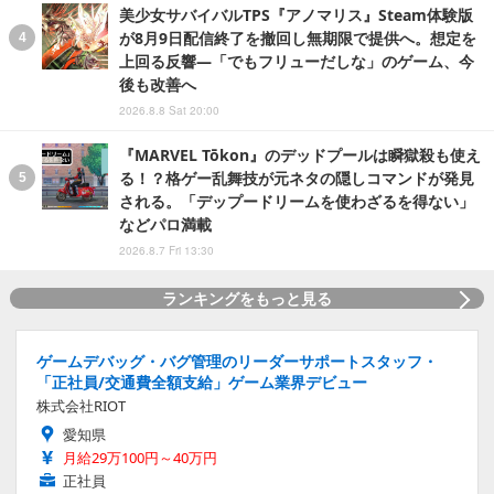
美少女サバイバルTPS『アノマリス』Steam体験版
が8月9日配信終了を撤回し無期限で提供へ。想定を
上回る反響―「でもフリューだしな」のゲーム、今
後も改善へ
2026.8.8 Sat 20:00
『MARVEL Tōkon』のデッドプールは瞬獄殺も使え
る！？格ゲー乱舞技が元ネタの隠しコマンドが発見
される。「デップードリームを使わざるを得ない」
などパロ満載
2026.8.7 Fri 13:30
ランキングをもっと見る
ゲームデバッグ・バグ管理のリーダーサポートスタッフ・
「正社員/交通費全額支給」ゲーム業界デビュー
株式会社RIOT
愛知県
月給29万100円～40万円
正社員