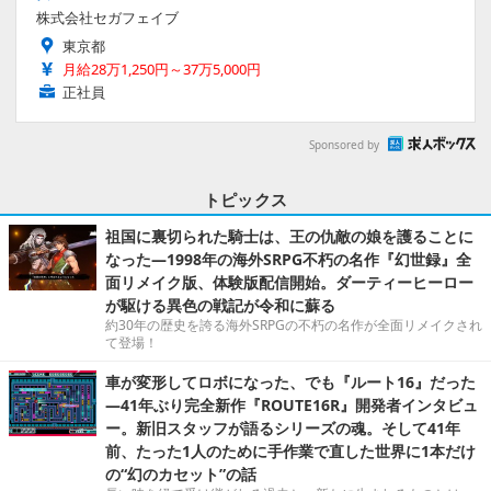
株式会社セガフェイブ
東京都
月給28万1,250円～37万5,000円
正社員
Sponsored by
トピックス
祖国に裏切られた騎士は、王の仇敵の娘を護ることに
なった―1998年の海外SRPG不朽の名作『幻世録』全
面リメイク版、体験版配信開始。ダーティーヒーロー
が駆ける異色の戦記が令和に蘇る
約30年の歴史を誇る海外SRPGの不朽の名作が全面リメイクされ
て登場！
車が変形してロボになった、でも『ルート16』だった
―41年ぶり完全新作『ROUTE16R』開発者インタビュ
ー。新旧スタッフが語るシリーズの魂。そして41年
前、たった1人のために手作業で直した世界に1本だけ
の“幻のカセット”の話