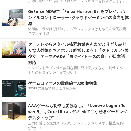
実際に働いている若手社員へのインタビューをお届けします。
GeForce NOWで『Forza Horizon 6』をプレイ。ハ
ンドルコントローラー×クラウドゲーミングの底力を体
感
体感的にラグはほぼ無し。グラフィックスはもちろん最高設定
でプレイ可能！
クーデレからスタイル抜群お姉さんまでよりどりみど
りな人外娘たちとホテル経営しよう！「クトゥルフ×美
少女」テーマのADV『ヨグ=ソトースの庭』が日本語
対応
ツンデレドラゴン娘や無口な複眼死神美少女など、属性てんこ
もりのヒロインたちがアツい！
ゲームコマースの最前線ーXsolla特集
Xsollaの最新情報はこちらから！
AAAゲームも制作も妥協なし。「Lenovo Legion To
wer 5」はCore Ultra世代の“全てこなせるゲーミング
デスクトップ”
迫力を感じる強力スペック。メンテナンスしやすい構造もあり
がたい！