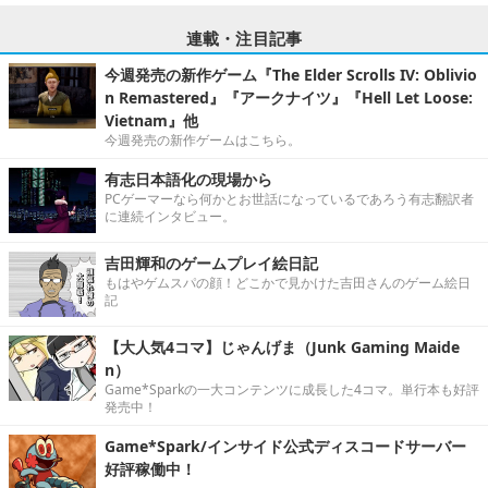
連載・注目記事
今週発売の新作ゲーム『The Elder Scrolls IV: Oblivio
n Remastered』『アークナイツ』『Hell Let Loose:
Vietnam』他
今週発売の新作ゲームはこちら。
有志日本語化の現場から
PCゲーマーなら何かとお世話になっているであろう有志翻訳者
に連続インタビュー。
吉田輝和のゲームプレイ絵日記
もはやゲムスパの顔！どこかで見かけた吉田さんのゲーム絵日
記
【大人気4コマ】じゃんげま（Junk Gaming Maide
n）
Game*Sparkの一大コンテンツに成長した4コマ。単行本も好評
発売中！
Game*Spark/インサイド公式ディスコードサーバー
好評稼働中！