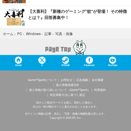
【大喜利】『新種のゲーミング“蚊”が登場！ その特徴
とは？』回答募集中！
写真・画像
ホーム
›
PC
›
Windows
›
記事
›
Home
X
STEAM
Facebook
YouTube
Game*Sparkについて
お問合せ
広告掲載
会社概要
個人情報保護方針
個人情報の取り扱いについて（Game*Spark）
利用規約
特定商取引法に基づく表記
紹介した商品/サービスを購入、契約した場合に、
売上の一部が弊社サイトに還元されることがあります。
当サイトに掲載の記事・見出し・写真・画像の無断転載を禁じます。
Copyright © 2026 IID, Inc.