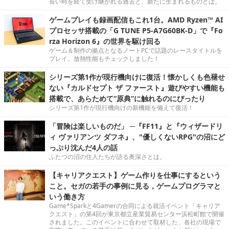
長い時を経て受け継がれる過去と、新たに生まれるものとは。
ゲームプレイも録画配信もこれ1台。AMD Ryzen™ AI
プロセッサ搭載の「G TUNE P5-A7G60BK-D」で『Fo
rza Horizon 6』の世界を駆け回る
ゲーム＆制作の拠点となるノートPCで話題のレースタイトルを
プレイ。放熱性能もチェックしました！
シリーズ第1作が現行機向けに復活！懐かしくも色褪せ
ない『カルドセプト ザ ファースト』遊びやすい機能も
搭載で、あらためて“原典”に触れるのにぴったり
シリーズ第1作が現行機向けの新機能を備えて復活！
「冒険は楽しいものだ」 ─『FF11』と『ウィザードリ
ィ ヴァリアンツ ダフネ』、"優しくないRPG"の沼にど
っぷり沈んだ4人の話
ふたつの沼の住人たちが語る奥深さとは。
【キャリアクエスト】ゲーム作りを仕事にするという
こと。セガの若手の事例に見る，ゲームプログラマと
いう働き方
Game*Sparkと4Gamerの合同による就活イベント「キャリア
クエスト」の第4回が東京都立産業貿易センター浜松町館で開催
されました。このイベントに合わせて取材した、各社の現場で