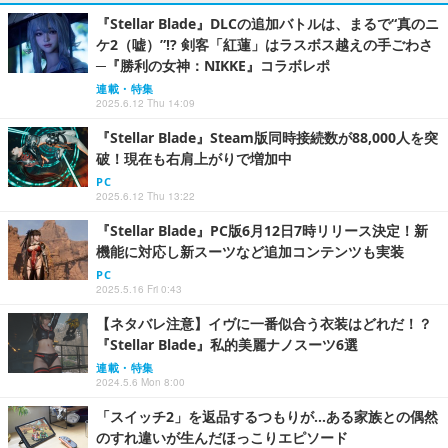
『Stellar Blade』DLCの追加バトルは、まるで“真のニ
ケ2（嘘）”!? 剣客「紅蓮」はラスボス越えの手ごわさ
─『勝利の女神：NIKKE』コラボレポ
連載・特集
2025.6.12 Thu 14:09
『Stellar Blade』Steam版同時接続数が88,000人を突
破！現在も右肩上がりで増加中
PC
2025.6.12 Thu 13:22
『Stellar Blade』PC版6月12日7時リリース決定！新
機能に対応し新スーツなど追加コンテンツも実装
PC
2025.5.16 Fri 0:43
【ネタバレ注意】イヴに一番似合う衣装はどれだ！？
『Stellar Blade』私的美麗ナノスーツ6選
連載・特集
2024.5.6 Mon 8:00
「スイッチ2」を返品するつもりが…ある家族との偶然
のすれ違いが生んだほっこりエピソード