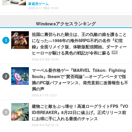
家庭用ゲーム
2025.6.11 Wed 15:40
Windowsアクセスランキング
祖国に裏切られた騎士は、王の仇敵の娘を護ること
になった―1998年の海外SRPG不朽の名作『幻世
録』全面リメイク版、体験版配信開始。ダーティー
ヒーローが駆ける異色の戦記が令和に蘇る
PR
2026.8.8 Sat 18:00
マーベル新作格ゲー『MARVEL Tōkon: Fighting
Souls』Steamで“賛否両論”―オープンベータで指
摘のPC版パフォーマンス、発売直前に改善報告も不
満の声
2026.8.7 Fri 12:21
建物ごと敵をぶっ壊せ！高速ローグライトFPS『VO
ID/BREAKER』8月22日に値上げ。正式リリース前
にお得に手に入れる最後のチャンス
2026.8.8 Sat 22:15