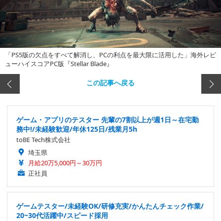
「PS5版の欠点をすべて解消し、PCの利点を最大限に活用した」海外レビ
ューハイスコアPC版『Stellar Blade』
この記事へ戻る
ゲーム・アプリのテスター 先輩の7割以上が週1日～在宅勤
務中!/未経験歓迎/年休125日/残業月5h
toBE Tech株式会社
埼玉県
月給20万5,000円～30万円
正社員
ゲームテスター/未経験OK/研修充実/かんたんチェック作業/
20~30代活躍中/スピード採用