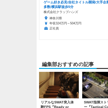
ゲーム好き必見/自社タイトル開発/大手企
多数/横浜駅徒歩5分
株式会社クラップハンズ
神奈川県
年収324万円～504万円
正社員
編集部おすすめの記事
リアルなSWAT突入体
SWAT指揮スト
験FPS『Ready or
ー『Tactical C