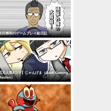
吉田輝和のゲームプレイ絵日記
【大人気4コマ】じゃんげま（Junk Gaming
Maiden）