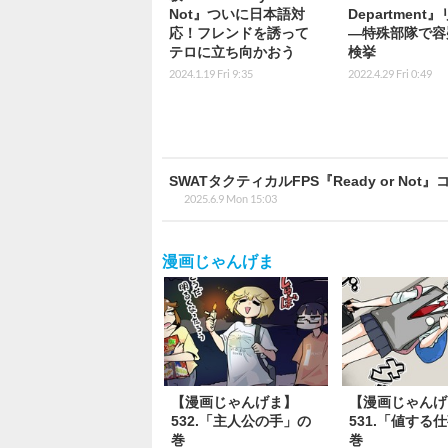
Not』ついに日本語対
Department
応！フレンドを誘って
―特殊部隊で容
テロに立ち向かおう
検挙
2024.1.19 Fri 9:35
2022.4.29 Fri 0:49
SWATタクティカルFPS『Ready or 
2025.6.9 Mon 15:03
漫画じゃんげま
【漫画じゃんげま】
【漫画じゃんげ
532.「主人公の手」の
531.「値する
巻
巻