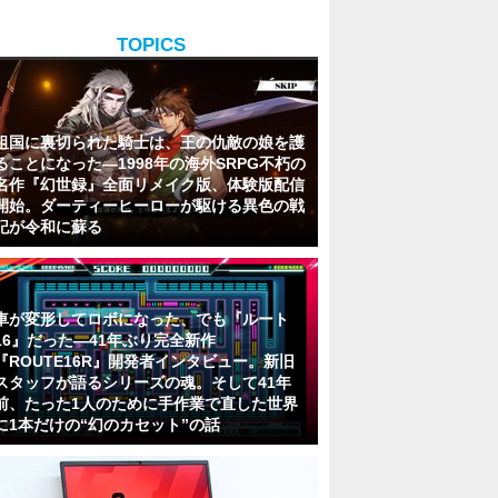
TOPICS
祖国に裏切られた騎士は、王の仇敵の娘を護
ることになった―1998年の海外SRPG不朽の
名作『幻世録』全面リメイク版、体験版配信
開始。ダーティーヒーローが駆ける異色の戦
記が令和に蘇る
車が変形してロボになった、でも『ルート
16』だった―41年ぶり完全新作
『ROUTE16R』開発者インタビュー。新旧
スタッフが語るシリーズの魂。そして41年
前、たった1人のために手作業で直した世界
に1本だけの“幻のカセット”の話