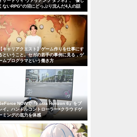
ィザードリィ ヴァリアンツ ダフネ』、"優し
くないRPG"の沼にどっぷり沈んだ4人の話
【キャリアクエスト】ゲーム作りを仕事にす
るということ。セガの若手の事例に見る，ゲ
ームプログラマという働き方
GeForce NOWで『Forza Horizon 6』をプ
レイ。ハンドルコントローラー×クラウドゲ
ーミングの底力を体感