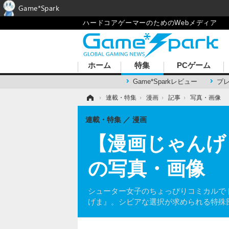
Game*Spark
ハードコアゲーマーのためのWebメディア
ホーム
特集
PCゲーム
Game*Sparkレビュー
プ
ホーム
›
連載・特集
›
漫画
›
記事
›
写真・画像
連載・特集
漫画
【漫画じゃんげま
の写真・画像
シューター女子のちょっぴりコミカルでド
げま』。シビアな選択が求められる特殊