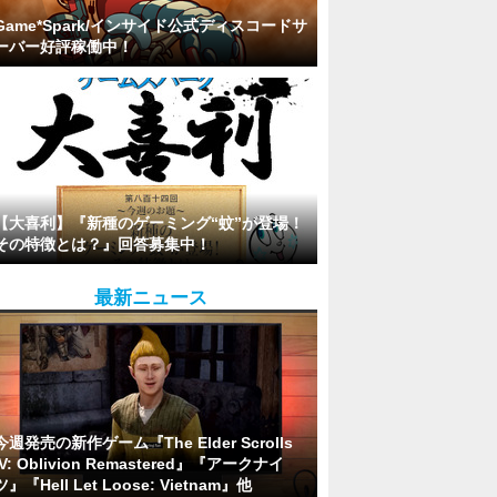
Game*Spark/インサイド公式ディスコードサ
ーバー好評稼働中！
【大喜利】『新種のゲーミング“蚊”が登場！
その特徴とは？』回答募集中！
最新ニュース
今週発売の新作ゲーム『The Elder Scrolls
IV: Oblivion Remastered』『アークナイ
ツ』『Hell Let Loose: Vietnam』他