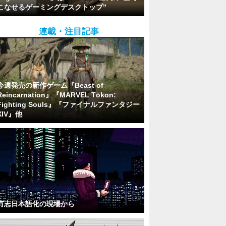
こなせるゲーミングデスクトップ”
連載・注目記事
今週発売の新作ゲーム『Beast of
Reincarnation』『MARVEL Tōkon:
Fighting Souls』『ファイナルファンタジー
XIV』他
有志日本語化の現場から