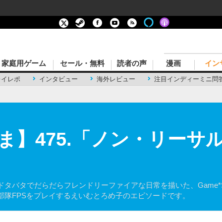
家庭用ゲーム
セール・無料
読者の声
漫画
イン
レイレポ
インタビュー
海外レビュー
注目インディーミニ問
】475.「ノン・リーサル
タバタでだらだらフレンドリーファイアな日常を描いた、Game*S
部隊FPSをプレイするえいむとろめ子のエピソードです。