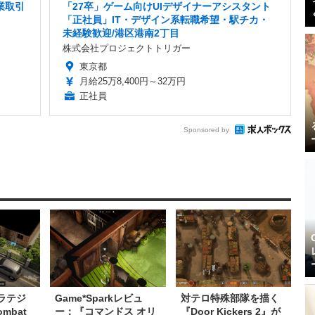
業取引
「27卒」ゲーム向けUIデザイナーアシスタント
「正社員」IT・デザイン系転職希望・駅チカ・
未経験歓迎/港区港南2丁目
株式会社プロジェクトトリガー
東京都
月給25万8,400円～32万円
正社員
Sponsored by
ラテジ
Game*Sparkレビュ
対テロ特殊部隊を描く
ombat
ー：『コマンドス オリ
『Door Kickers 2』が