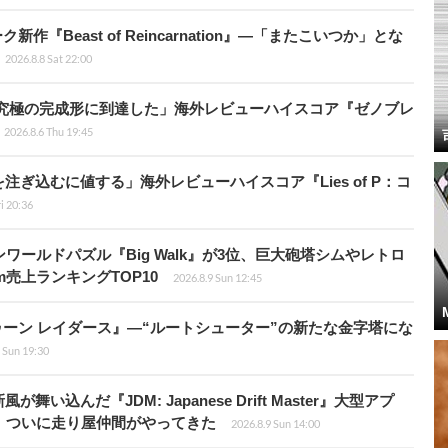
新作『Beast of Reincarnation』―「またこいつか」とな
2026.8.8 Sat 22:00
に究極の完成形に到達した」海外レビューハイスコア『ゼノブレ
2026.8.6 Thu 19:45
ぎ込むに値する」海外レビューハイスコア『Lies of P：コ
ri 20:36
ワールドパズル『Big Walk』が3位、巨大砲塔シムやレトロ
m売上ランキングTOP10
2026.8.9 Sun 12:45
ラトゥーン レイダース』―“ルートシューター”の新たな金字塔にな
 Sun 19:30
込んだ『JDM: Japanese Drift Master』大型アプ
、ついに走り屋仲間がやってきた
2026.8.9 Sun 14:00