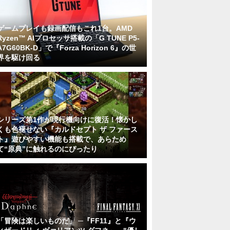
ゲームプレイも録画配信もこれ1台。AMD
Ryzen™ AIプロセッサ搭載の「G TUNE P5-
A7G60BK-D」で『Forza Horizon 6』の世
界を駆け回る
シリーズ第1作が現行機向けに復活！懐かし
くも色褪せない『カルドセプト ザ ファース
ト』遊びやすい機能も搭載で、あらため
て“原典”に触れるのにぴったり
「冒険は楽しいものだ」 ─『FF11』と『ウ