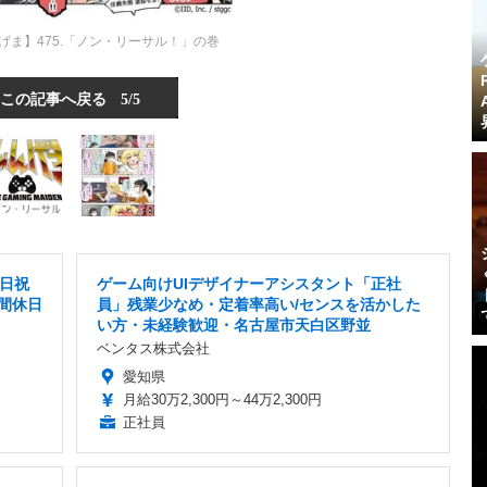
げま】475.「ノン・リーサル！」の巻
この記事へ戻る
5/5
土日祝
ゲーム向けUIデザイナーアシスタント「正社
間休日
員」残業少なめ・定着率高い/センスを活かした
い方・未経験歓迎・名古屋市天白区野並
ベンタス株式会社
愛知県
月給30万2,300円～44万2,300円
正社員