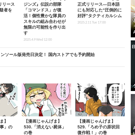
』リリース
ジンズ』伝説の部隊
正式リリース―日本語
疑者を
「コマンドス」が復
にも対応した“圧倒的に
活！個性豊かな隊員の
好評”タクティカルシム
スキルの組み合わせが
2025.2.11 Tue 17:00
無限の可能性を作り出
す
2025.4.9 Wed 12:00
Not』コンソール版発売日決定！ 国内ストアでも予約開始
ま】
【漫画じゃんげま】
【漫画じゃんげま】
仕事」の
530.「消えない屍体」
529.「ろめ子の原状回
の巻
復作戦！」の巻