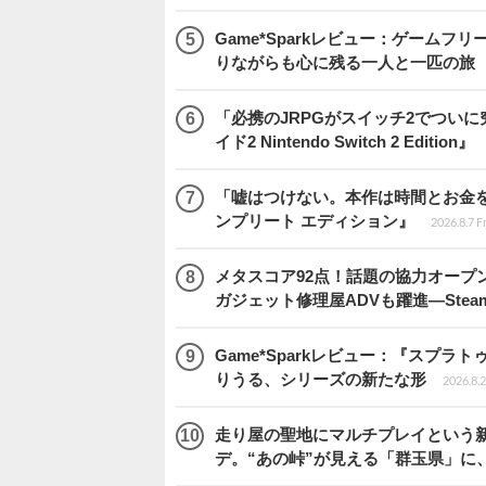
Game*Sparkレビュー：ゲームフリーク
りながらも心に残る一人と一匹の旅
「必携のJRPGがスイッチ2でつい
イド2 Nintendo Switch 2 Edition』
「嘘はつけない。本作は時間とお金を注
ンプリート エディション』
2026.8.7 F
メタスコア92点！話題の協力オープン
ガジェット修理屋ADVも躍進―Stea
Game*Sparkレビュー：『スプ
りうる、シリーズの新たな形
2026.8.2
走り屋の聖地にマルチプレイという新風が舞い
デ。“あの峠”が見える「群玉県」に