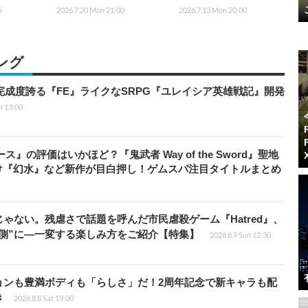
5
2026.7.20 Mon 21:00
2026.7.13 Mon 20:00
ング
の完成度誇る『FE』ライクなSRPG『ユレイシア英雄戦記』開発
n 13:00
』の評価はいかほど？『鬼武者 Way of the Sword』聖地
け『幻水』など新作が目白押し！ゲムスパ注目タイトルまとめ
じゃない。残虐さで話題を呼んだ市民虐殺ゲーム『Hatred』、
側”に―一変する楽しみ方をご紹介【特集】
2026.8.9 Sun 12:30
ョンも豊満ボディも「らしさ」だ！2周年記念で新キャラも配
き
2026.8.8 Sat 19:00