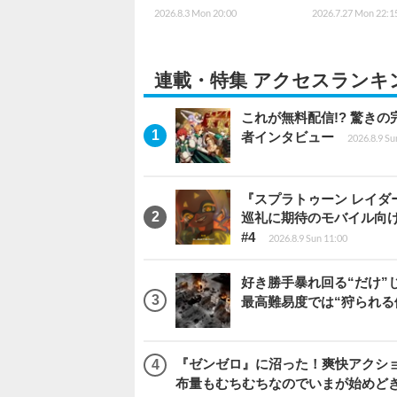
2026.8.3 Mon 20:00
2026.7.27 Mon 22:1
連載・特集 アクセスランキ
これが無料配信!? 驚き
者インタビュー
2026.8.9 Su
『スプラトゥーン レイダース
巡礼に期待のモバイル向
#4
2026.8.9 Sun 11:00
好き勝手暴れ回る“だけ”
最高難易度では“狩られる
『ゼンゼロ』に沼った！爽快アクシ
布量もむちむちなのでいまが始めど