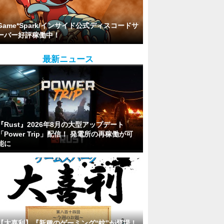
Game*Spark/インサイド公式ディスコードサ
ーバー好評稼働中！
最新ニュース
『Rust』2026年8月の大型アップデート
「Power Trip」配信！ 発電所の再稼働が可
能に
【大喜利】『新種のゲーミング“蚊”が登場！