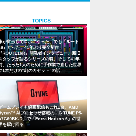
TOPICS
車が変形してロボになった、でも『ルート
16』だった―41年ぶり完全新作
『ROUTE16R』開発者インタビュー。新旧
スタッフが語るシリーズの魂。そして41年
前、たった1人のために手作業で直した世界
に1本だけの“幻のカセット”の話
ゲームプレイも録画配信もこれ1台。AMD
Ryzen™ AIプロセッサ搭載の「G TUNE P5-
A7G60BK-D」で『Forza Horizon 6』の世
界を駆け回る