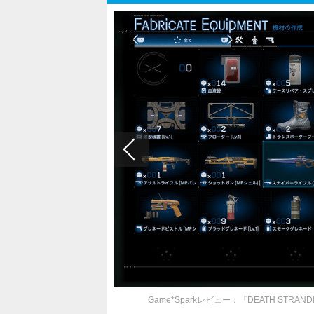
Game*Sparkレビュー：『DEATH STRAN