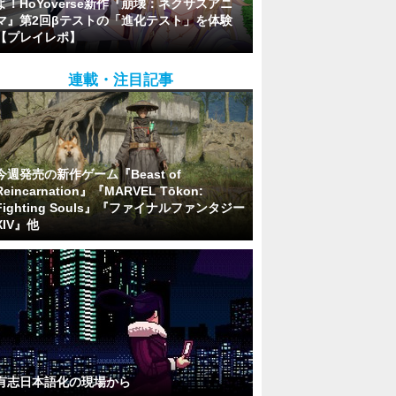
よ！HoYoverse新作『崩壊：ネクサスアニ
マ』第2回βテストの「進化テスト」を体験
【プレイレポ】
連載・注目記事
今週発売の新作ゲーム『Beast of
Reincarnation』『MARVEL Tōkon:
Fighting Souls』『ファイナルファンタジー
XIV』他
有志日本語化の現場から