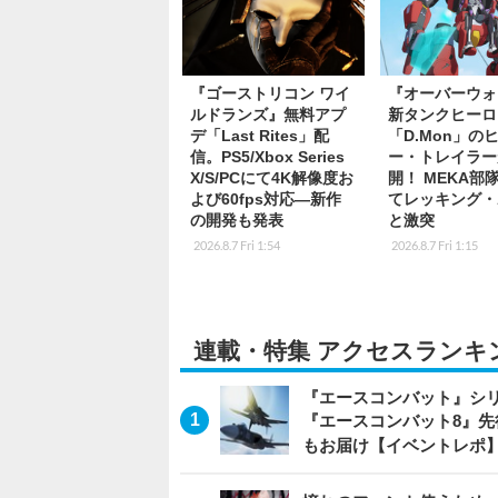
『ゴーストリコン ワイ
『オーバーウォ
ルドランズ』無料アプ
新タンクヒーロ
デ「Last Rites」配
「D.Mon」の
信。PS5/Xbox Series
ー・トレイラー
X/S/PCにて4K解像度お
開！ MEKA部
よび60fps対応―新作
てレッキング・
の開発も発表
と激突
2026.8.7 Fri 1:54
2026.8.7 Fri 1:15
連載・特集 アクセスランキ
『エースコンバット』シ
『エースコンバット8』
もお届け【イベントレポ