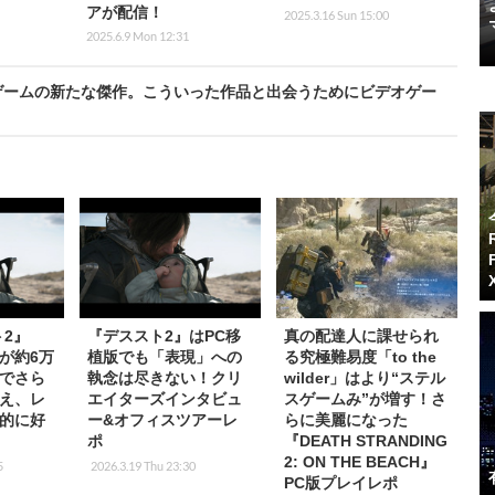
アが配信！
2025.3.16 Sun 15:00
2025.6.9 Mon 12:31
rs』SFゲームの新たな傑作。こういった作品と出会うためにビデオゲー
ト2』
『デススト2』はPC移
真の配達人に課せられ
接が約6万
植版でも「表現」への
る究極難易度「to the
でさら
執念は尽きない！クリ
wilder」はより“ステル
え、レ
エイターズインタビュ
スゲームみ”が増す！さ
的に好
ー&オフィスツアーレ
らに美麗になった
ポ
『DEATH STRANDING
2: ON THE BEACH』
5
2026.3.19 Thu 23:30
PC版プレイレポ