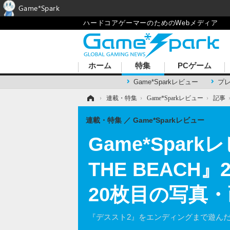
Game*Spark
ハードコアゲーマーのためのWebメディア
ホーム
特集
PCゲーム
Game*Sparkレビュー
プ
ホーム
›
連載・特集
›
Game*Sparkレビュー
›
記事
連載・特集
Game*Sparkレビュー
Game*Spark
THE BEAC
20枚目の写真
『デススト2』をエンディングまで遊ん