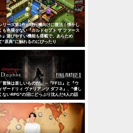
シリーズ第1作が現行機向けに復活！懐かし
くも色褪せない『カルドセプト ザ ファース
ト』遊びやすい機能も搭載で、あらため
て“原典”に触れるのにぴったり
「冒険は楽しいものだ」 ─『FF11』と『ウ
ィザードリィ ヴァリアンツ ダフネ』、"優し
くないRPG"の沼にどっぷり沈んだ4人の話