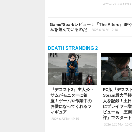
2025.6.22 Sun 11:30
Game*Sparkレビュー：『The Alte
ムを遊んでいるのだ
2025.6.20 Fri 12:10
DEATH STRANDING 2
『デススト2』主人公・
PC版『デスス
サムがモニターに鎮
Steam最大同
座！ゲームや作業中の
人を記録！土日
お供になってくれるフ
にプレイヤー増
ィギュア
ビューも「圧倒
評」でスタート
2026.6.23 Tue 19:15
2026.3.23 Mon 15:0