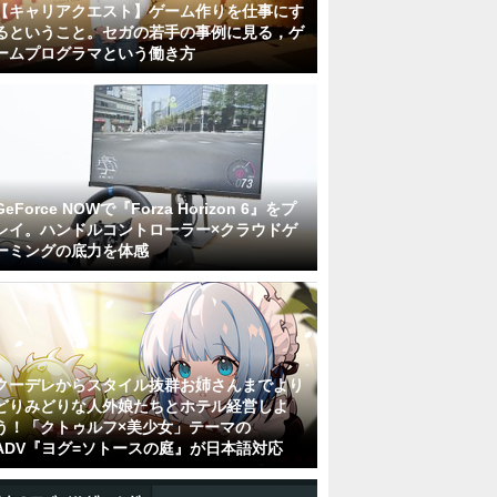
【キャリアクエスト】ゲーム作りを仕事にす
るということ。セガの若手の事例に見る，ゲ
ームプログラマという働き方
GeForce NOWで『Forza Horizon 6』をプ
レイ。ハンドルコントローラー×クラウドゲ
ーミングの底力を体感
クーデレからスタイル抜群お姉さんまでより
どりみどりな人外娘たちとホテル経営しよ
う！「クトゥルフ×美少女」テーマの
ADV『ヨグ=ソトースの庭』が日本語対応