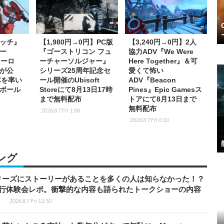
ッチ』
【1,980円→0円】PC版
【3,240円→0円】2人
ー
『ゴーストリコン フュ
協力ADV『We Were
ヒーロ
ーチャーソルジャー』
Here Together』＆可
が公
シリーズ25周年記念セ
愛くて怖い
隊を率い
ール開催のUbisoft
ADV『Beacon
ボール
Storeにて8月13日17時
Pines』Epic Gamesス
まで無料配布
トアにて8月13日まで
無料配布
2026.8.7 Fri 1:08
2026.8.7 Fri 0:10
ング
リーズにストーリーがあることを多くの人は知らなかった！？
先行体験会レポ。衝撃的な内容も語られたトークショーの内容
】
2026.8.7 Fri 12:30