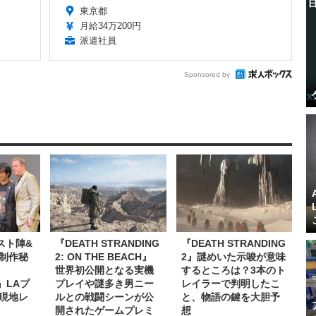
東京都
月給34万200円
派遣社員
Sponsored by
スト陣&
『DEATH STRANDING
『DEATH STRANDING
制作秘
2: ON THE BEACH』
2』謎めいた示唆が意味
世界初公開となる実機
するところは？3本のト
2』LAプ
プレイや謎多き男ニー
レイラーで判明したこ
現地レ
ルとの戦闘シーンが公
と、物語の鍵を大胆予
開されたゲームプレミ
想