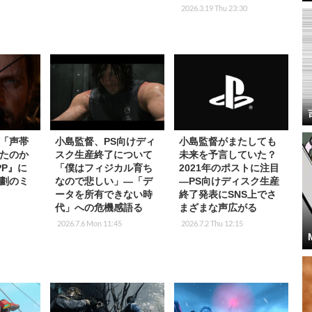
2026.3.19 Thu 23:30
「声帯
小島監督、PS向けディ
小島監督がまたしても
たのか
スク生産終了について
未来を予言していた？
PP』に
「僕はフィジカル育ち
2021年のポストに注目
劃のミ
なので悲しい」―「デ
―PS向けディスク生産
ータを所有できない時
終了発表にSNS上でさ
代」への危機感語る
まざまな声広がる
2026.7.6 Mon 11:45
2026.7.2 Thu 12:15