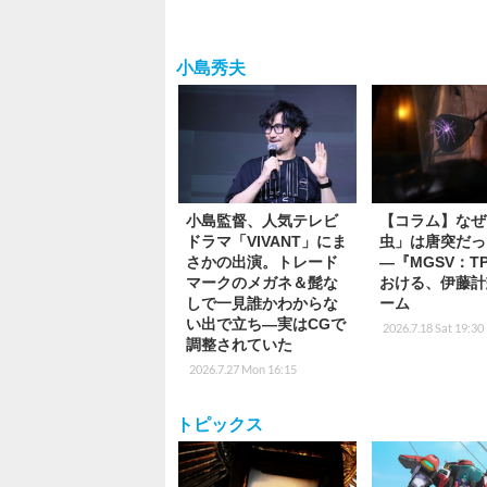
小島秀夫
小島監督、人気テレビ
【コラム】なぜ
ドラマ「VIVANT」にま
虫」は唐突だっ
さかの出演。トレード
―『MGSV：T
マークのメガネ＆髭な
おける、伊藤計
しで一見誰かわからな
ーム
い出で立ち―実はCGで
2026.7.18 Sat 19:30
調整されていた
2026.7.27 Mon 16:15
トピックス