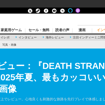
家庭用ゲーム
セール・無料
読者の声
漫画
イン
レイレポ
インタビュー
海外レビュー
注目インディーミニ問
›
写真・画像
レビュー：『DEATH STRAND
H』2025年夏、最もカッコい
・画像
だ上でレビュー。心地良くも刺激的な旅路を先行プレイで体感しま