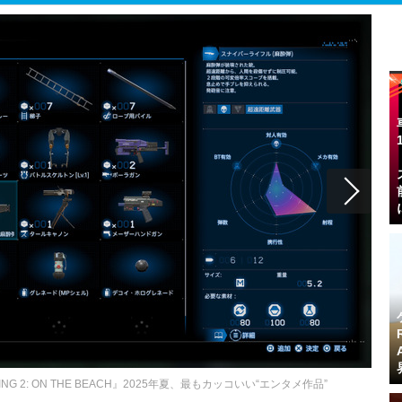
DING 2: ON THE BEACH』2025年夏、最もカッコいい“エンタメ作品”