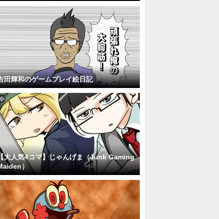
吉田輝和のゲームプレイ絵日記
【大人気4コマ】じゃんげま（Junk Gaming
Maiden）