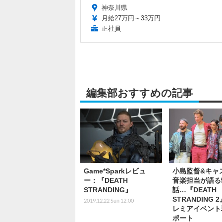
神奈川県
月給27万円～33万円
正社員
編集部おすすめの記事
Game*Sparkレビュ
小島監督&キャ
ー：『DEATH
音楽担当が語る
STRANDING』
話…『DEATH
STRANDING 
2019.12.22 Sun 12:00
レミアイベント
ポート