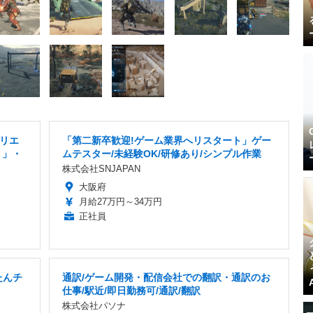
クリエ
「第二新卒歓迎!ゲーム業界へリスタート」ゲー
り」・
ムテスター/未経験OK/研修あり/シンプル作業
株式会社SNJAPAN
大阪府
月給27万円～34万円
正社員
たんチ
通訳/ゲーム開発・配信会社での翻訳・通訳のお
仕事/駅近/即日勤務可/通訳/翻訳
株式会社パソナ